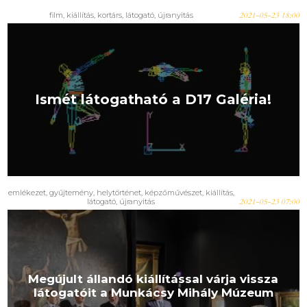
film
,
kiállítás
,
kortárs
,
látogató
,
újranyitás
2021-05-23 18:00
Ismét látogatható a D17 Galéria!
emlékezet
,
gyűjtemény
,
helytörténet
,
képzőművészet
,
kiállítás
,
látogató
,
újranyitás
2021-05-23 07:00
Megújult állandó kiállítással várja vissza
látogatóit a Munkácsy Mihály Múzeum