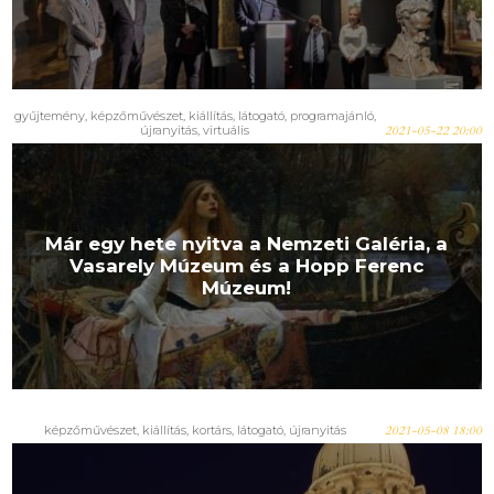
gyűjtemény
,
képzőművészet
,
kiállítás
,
látogató
,
programajánló
,
újranyitás
,
virtuális
2021-05-22 20:00
Már egy hete nyitva a Nemzeti Galéria, a
Vasarely Múzeum és a Hopp Ferenc
Múzeum!
képzőművészet
,
kiállítás
,
kortárs
,
látogató
,
újranyitás
2021-05-08 18:00