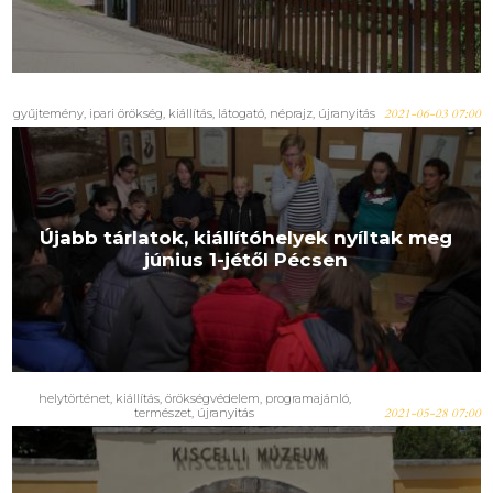
gyűjtemény
,
ipari örökség
,
kiállítás
,
látogató
,
néprajz
,
újranyitás
2021-06-03 07:00
Újabb tárlatok, kiállítóhelyek nyíltak meg
június 1-jétől Pécsen
helytörténet
,
kiállítás
,
örökségvédelem
,
programajánló
,
természet
,
újranyitás
2021-05-28 07:00