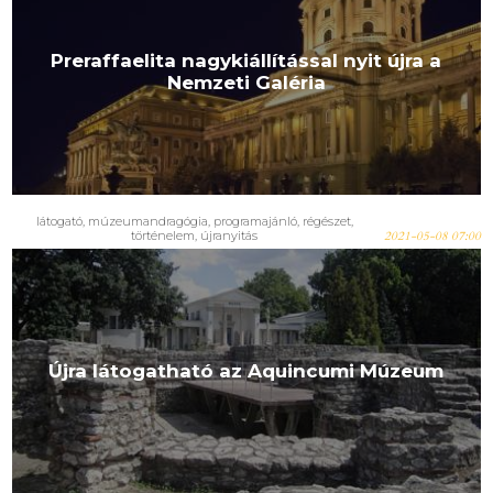
Preraffaelita nagykiállítással nyit újra a
Nemzeti Galéria
látogató
,
múzeumandragógia
,
programajánló
,
régészet
,
történelem
,
újranyitás
2021-05-08 07:00
Újra látogatható az Aquincumi Múzeum