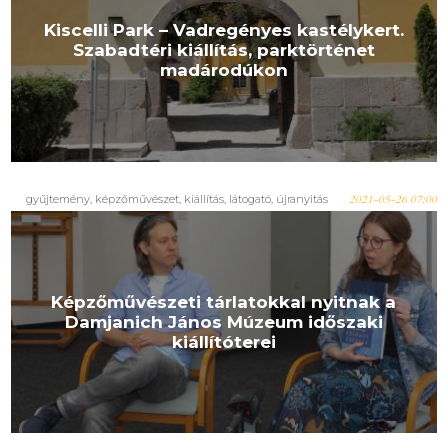
Kiscelli Park – Vadregényes kastélykert.
Szabadtéri kiállítás, parktörténet
madárodúkon
gyűjtemény
,
képzőművészet
,
kiállítás
,
látogató
,
újranyitás
2021-05-26 07:00
Képzőművészeti tárlatokkal nyitnak a
Damjanich János Múzeum időszaki
kiállítóterei