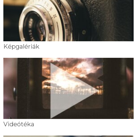
Képgalériák
Videótéka