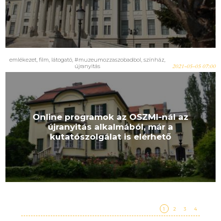
emlékezet
,
film
,
látogató
,
#muzeumozzaszobadbol
,
színház
,
újranyitás
2021-05-05 07:00
Online programok az OSZMI-nál az
újranyitás alkalmából, már a
kutatószolgálat is elérhető
1
2
3
4