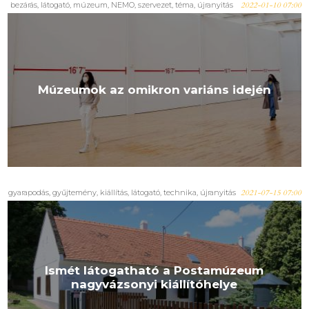
bezárás
,
látogató
,
múzeum
,
NEMO
,
szervezet
,
téma
,
újranyitás
2022-01-10 07:00
Múzeumok az omikron variáns idején
gyarapodás
,
gyűjtemény
,
kiállítás
,
látogató
,
technika
,
újranyitás
2021-07-15 07:00
Ismét látogatható a Postamúzeum
nagyvázsonyi kiállítóhelye