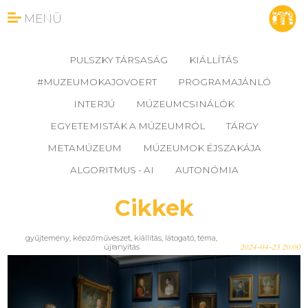
MENÜ
PULSZKY TÁRSASÁG
KIÁLLÍTÁS
#MUZEUMOKAJOVOERT
PROGRAMAJÁNLÓ
INTERJÚ
MÚZEUMCSINÁLÓK
EGYETEMISTÁK A MÚZEUMRÓL
TÁRGY
METAMÚZEUM
MÚZEUMOK ÉJSZAKÁJA
ALGORITMUS - AI
AUTONÓMIA
Cikkek
gyűjtemény
,
képzőművészet
,
kiállítás
,
látogató
,
téma
,
újranyitás
2024-04-23 20:00