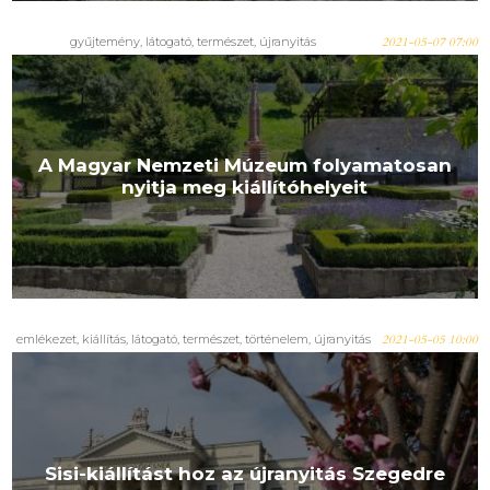
gyűjtemény
,
látogató
,
természet
,
újranyitás
2021-05-07 07:00
A Magyar Nemzeti Múzeum folyamatosan
nyitja meg kiállítóhelyeit
emlékezet
,
kiállítás
,
látogató
,
természet
,
történelem
,
újranyitás
2021-05-05 10:00
Sisi-kiállítást hoz az újranyitás Szegedre