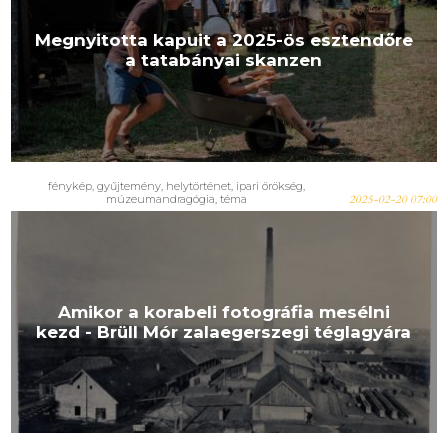
Megnyitotta kapuit a 2025-ös esztendőre
a tatabányai skanzen
fénykép
,
gyűjtemény
,
helytörténet
,
ipari örökség
,
múzeumandragógia
,
téma
2025-02-20 07:00
Amikor a korabeli fotográfia mesélni
kezd - Brüll Mór zalaegerszegi téglagyára