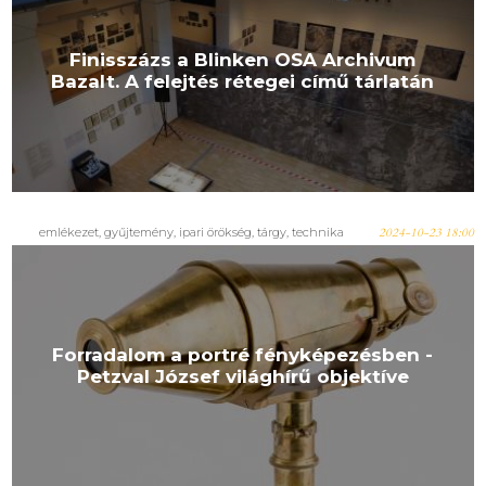
Finisszázs a Blinken OSA Archivum
Bazalt. A felejtés rétegei című tárlatán
emlékezet
,
gyűjtemény
,
ipari örökség
,
tárgy
,
technika
2024-10-23 18:00
Forradalom a portré fényképezésben -
Petzval József világhírű objektíve