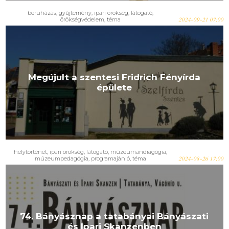
beruházás
,
gyűjtemény
,
ipari örökség
,
látogató
,
örökségvédelem
,
téma
2024-09-21 07:00
Megújult a szentesi Fridrich Fényírda
épülete
helytörténet
,
ipari örökség
,
látogató
,
múzeumandragógia
,
múzeumpedagógia
,
programajánló
,
téma
2024-08-26 17:00
74. Bányásznap a tatabányai Bányászati
és Ipari Skanzenben