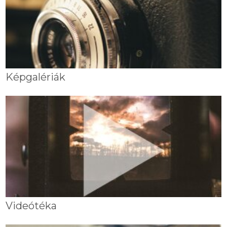
Képgalériák
Videótéka