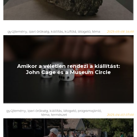
gyűjtemény
,
ipari örökség
,
kiállítás
,
külföld
,
látogató
,
téma
2025-05-08 16:00
Amikor a véletlen rendezi a kiállítást:
John Cage és a Museum Circle
gyűjtemény
,
ipari örökség
,
kiállítás
,
látogató
,
programajánló
,
téma
,
természet
2025-04-03 07:00