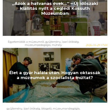
„Azok a hatvanas évek…” – Új időszaki
kiállítás nyílt a ceglédi Kossuth
Múzeumban
Egyetemisták a múzeumról
,
gyűjtemény
,
ipari örökség
,
múzeumpedagógia
,
műhely
2026-06-29 07:00
Élet a gyár halála után. Hogyan oktassák
a múzeumok a szocialista múltat?
gyűjtemény
,
ipari örökség
,
látogató
,
múzeumandragógia
,