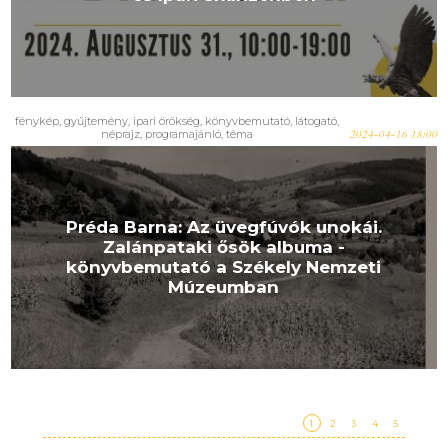
fénykép
,
gyűjtemény
,
ipari örökség
,
könyvbemutató
,
látogató
,
néprajz
,
programajánló
,
téma
2024-04-16 18:00
Préda Barna: Az üvegfúvók unokái.
Zalánpataki ősök albuma -
könyvbemutató a Székely Nemzeti
Múzeumban
1
2
3
4
5