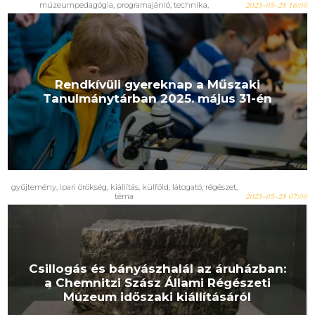
múzeumpedagógia
,
programajánló
,
technika
,
2025-05-28 16:00
természettudomány
Rendkívüli gyereknap a Műszaki
Tanulmánytárban 2025. május 31-én
gyűjtemény
,
ipari örökség
,
kiállítás
,
külföld
,
látogató
,
régészet
,
téma
2025-05-28 07:00
Csillogás és bányászhalál az áruházban:
a Chemnitzi Szász Állami Régészeti
Múzeum időszaki kiállításáról