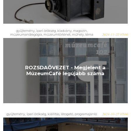
gyűjtemény
,
ipari örökség
,
kiadvány
,
magazin
,
múzeumandragógia
,
múzeumtörténet
,
műhely
,
téma
2024-11-22 07:00
ROZSDAÖVEZET - Megjelent a
MúzeumCafé legújabb száma
gyűjtemény
,
ipari örökség
,
kiállítás
,
látogató
,
programajánló
2024-10-27 07:00