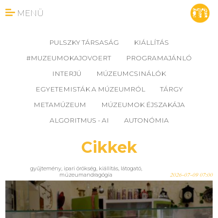
MENÜ
PULSZKY TÁRSASÁG
KIÁLLÍTÁS
#MUZEUMOKAJOVOERT
PROGRAMAJÁNLÓ
INTERJÚ
MÚZEUMCSINÁLÓK
EGYETEMISTÁK A MÚZEUMRÓL
TÁRGY
METAMÚZEUM
MÚZEUMOK ÉJSZAKÁJA
ALGORITMUS - AI
AUTONÓMIA
Cikkek
gyűjtemény
,
ipari örökség
,
kiállítás
,
látogató
,
múzeumandragógia
2026-07-09 07:00