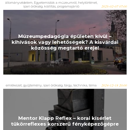
állományvédelem
,
Egyetemisták a múzeumról
,
helytörténet
,
ipari örökség
,
kiállítás
,
programajánló
2025-02-07 07:00
Múzeumpedagógia épületen kívül –
kihívások vagy lehetőségek? A kisvárdai
közösség megtartó ereje!
emlékezet
,
gyűjtemény
,
ipari örökség
,
tárgy
,
technika
,
téma
2024-12-18 20:00
Mentor Klapp Reflex – korai kísérlet
tükörreflexes korszerű fényképezőgépre