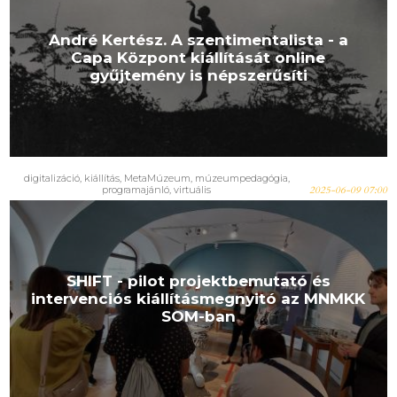
André Kertész. A szentimentalista - a
Capa Központ kiállítását online
gyűjtemény is népszerűsíti
digitalizáció
,
kiállítás
,
MetaMúzeum
,
múzeumpedagógia
,
programajánló
,
virtuális
2025-06-09 07:00
SHIFT - pilot projektbemutató és
intervenciós kiállításmegnyitó az MNMKK
SOM-ban