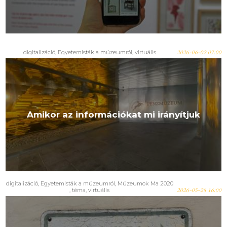
digitalizáció
,
Egyetemisták a múzeumról
,
virtuális
2026-06-02 07:00
Amikor az információkat mi irányítjuk
digitalizáció
,
Egyetemisták a múzeumról
,
Múzeumok Ma 2020
,
téma
,
virtuális
2026-05-28 16:00