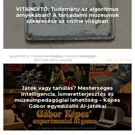
VITAINDÍTÓ: Tudomány az algoritmus
árnyékában? A társadalmi múzeumok
útkeresése az online világban
gyűjtemény
,
múzeumandragógia
,
múzeumpedagógia
,
technika
,
téma
,
virtuális
2026-05-26 16:00
Játék vagy tanulás? Mesterséges
intelligencia, ismeretterjesztés és
múzeumpedagógiai lehetőség – Képes
Gábor egyedülálló AI-játékai