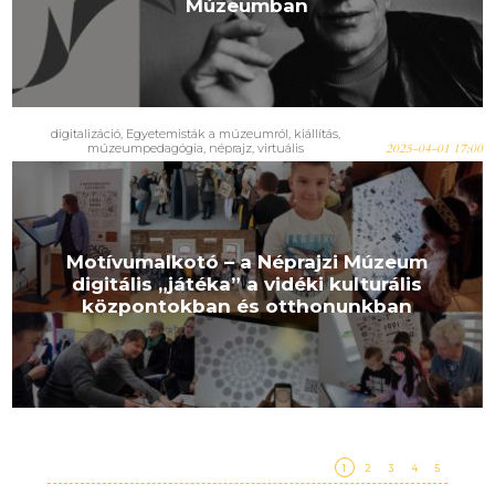
Múzeumban
digitalizáció
,
Egyetemisták a múzeumról
,
kiállítás
,
múzeumpedagógia
,
néprajz
,
virtuális
2025-04-01 17:00
Motívumalkotó – a Néprajzi Múzeum
digitális „játéka” a vidéki kulturális
központokban és otthonunkban
1
2
3
4
5