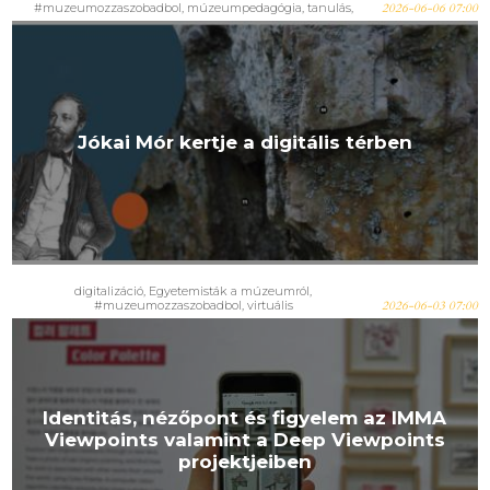
#muzeumozzaszobadbol
,
múzeumpedagógia
,
tanulás
,
2026-06-06 07:00
virtuális
Jókai Mór kertje a digitális térben
digitalizáció
,
Egyetemisták a múzeumról
,
#muzeumozzaszobadbol
,
virtuális
2026-06-03 07:00
Identitás, nézőpont és figyelem az IMMA
Viewpoints valamint a Deep Viewpoints
projektjeiben