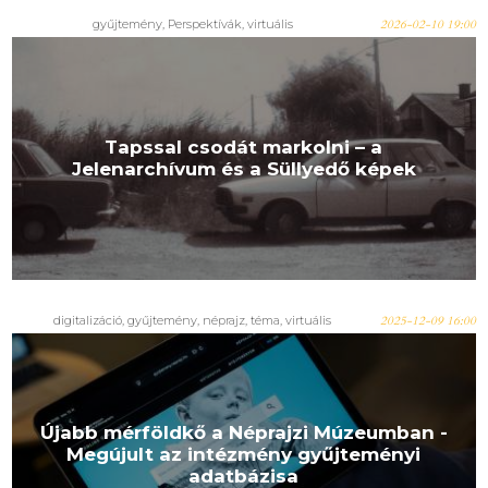
gyűjtemény
,
Perspektívák
,
virtuális
2026-02-10 19:00
Tapssal csodát markolni – a
Jelenarchívum és a Süllyedő képek
digitalizáció
,
gyűjtemény
,
néprajz
,
téma
,
virtuális
2025-12-09 16:00
Újabb mérföldkő a Néprajzi Múzeumban -
Megújult az intézmény gyűjteményi
adatbázisa