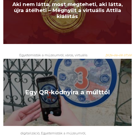
Aki nem látta, most megteheti, aki látta,
újra átélheti – Megnyílt a virtuális Attila
kiállítás
Egyetemisták a múzeumról
,
város
,
virtuális
2026-06-08 07:00
Egy QR-kódnyira a múlttól
digitalizáció
,
Egyetemisták a múzeumról
,