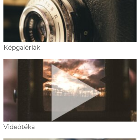
Képgalériák
Videótéka