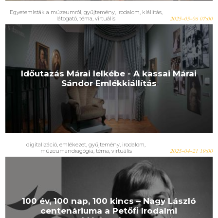
Egyetemisták a múzeumról
,
gyűjtemény
,
irodalom
,
kiállítás
,
látogató
,
téma
,
virtuális
2025-05-06 07:00
Időutazás Márai lelkébe - A kassai Márai
Sándor Emlékkiállítás
digitalizáció
,
emlékezet
,
gyűjtemény
,
irodalom
,
múzeumandragógia
,
téma
,
virtuális
2025-04-21 19:00
100 év, 100 nap, 100 kincs – Nagy László
centenáriuma a Petőfi Irodalmi