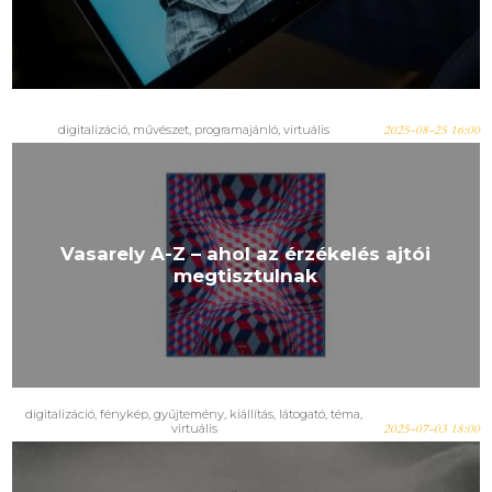
digitalizáció
,
művészet
,
programajánló
,
virtuális
2025-08-25 16:00
Vasarely A-Z – ahol az érzékelés ajtói
megtisztulnak
digitalizáció
,
fénykép
,
gyűjtemény
,
kiállítás
,
látogató
,
téma
,
virtuális
2025-07-03 18:00