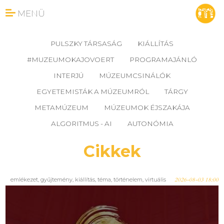
MENÜ
PULSZKY TÁRSASÁG
KIÁLLÍTÁS
#MUZEUMOKAJOVOERT
PROGRAMAJÁNLÓ
INTERJÚ
MÚZEUMCSINÁLÓK
EGYETEMISTÁK A MÚZEUMRÓL
TÁRGY
METAMÚZEUM
MÚZEUMOK ÉJSZAKÁJA
ALGORITMUS - AI
AUTONÓMIA
Cikkek
emlékezet
,
gyűjtemény
,
kiállítás
,
téma
,
történelem
,
virtuális
2026-08-03 18:00