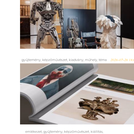
Megnyílt! Az Amerikai álom
jelenik meg azoknak, akik
ellátogatnak a Nemzeti
Múzeum legújabb tárlatára
gyűjtemény
,
képzőművészet
,
kiadvány
,
műhely
,
téma
2026-07-26 18:
HETVEN – A kortárs művészet
könyvlapokon megjelenő
nézőképei és együttállásai. A
Vásárhelyi Őszi Tárlatok első
hét évtizede
emlékezet
,
gyűjtemény
,
képzőművészet
,
kiállítás
,