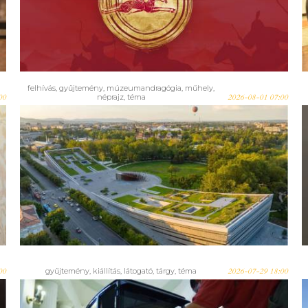
aki látta, újra átélheti – Megnyílt
a virtuális Attila kiállítás
felhívás
,
gyűjtemény
,
múzeumandragógia
,
műhely
,
00
néprajz
,
téma
2026-08-01 07:00
EthnoConnection: elindult a
jegyértékesítés a Néprajzi
Múzeum nagyszabású
konferenciájára – 2026. október
18-20.
00
gyűjtemény
,
kiállítás
,
látogató
,
tárgy
,
téma
2026-07-29 18:00