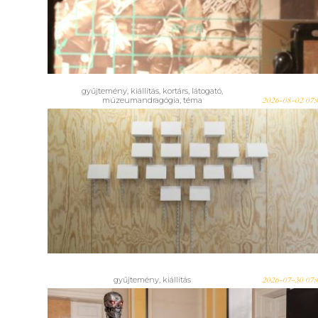
telefontörténeti tárlatán – 2026.
augusztus 9.
gyűjtemény
,
kiállítás
,
kortárs
,
látogató
,
múzeumandragógia
,
téma
2026-08-02 07:
Még egy hétig látogatható!
BEJELENTKEZVE MARADOK? -
a Budapest Galéria tárlata az
online világról
gyűjtemény
,
kiállítás
2026-07-30 07: