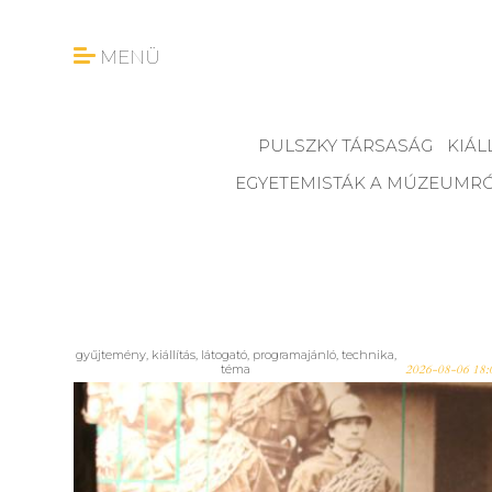
MENÜ
PULSZKY TÁRSASÁG
KIÁL
EGYETEMISTÁK A MÚZEUMR
gyűjtemény
,
kiállítás
,
látogató
,
programajánló
,
technika
,
téma
2026-08-06 18:
Halló? Halló!: finisszázs a
Kiscelli Múzeum