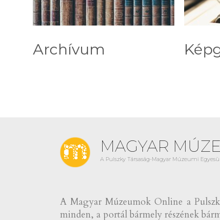
Archívum
Képg
MAGYAR MÚZ
A Pulszky Társaság-Magyar Múzeumi Egyesül
A Magyar Múzeumok Online a Pulszky 
minden, a portál bármely részének bármi