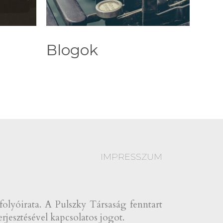
Blogok
IMPRESSZUM
yóirata. A Pulszky Társaság fenntart
rjesztésével kapcsolatos jogot.