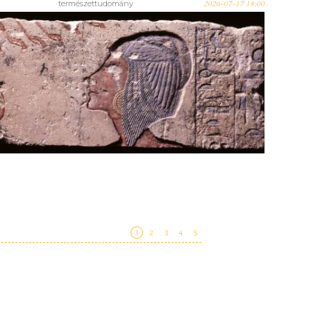
természettudomány
2026-07-17 18:00
Megnyílt! Az örökkévalóság
megörökítése. Hogyan alkottak
az ókori egyiptomi művészek? -
a Szépmű legújabb tárlata
1
2
3
4
5