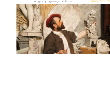
látogató
,
programajánló
,
téma
2026-07-20 07:
Elveszettnek hitt és újonnan
azonosított Strobl-alkotások
először a nagyközönség előtt -
A halhatatlanság forrása
címmel nyílik nagyszabású
tárlat a Strobl-emlékév
keretében a Magyar
Képzőművészeti Egyetemen