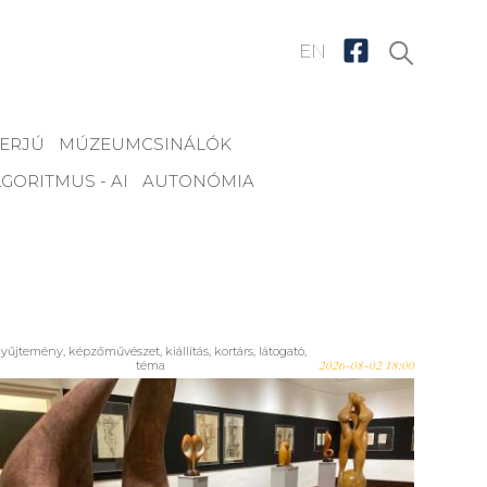
EN
TERJÚ
MÚZEUMCSINÁLÓK
GORITMUS - AI
AUTONÓMIA
gyűjtemény
,
képzőművészet
,
kiállítás
,
kortárs
,
látogató
,
téma
2026-08-02 18:00
A szimbólumok ereje – Király
Ferenc muravidéki