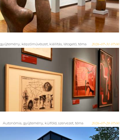
szobrászművész tárlata
Lendván
gyűjtemény
,
képzőművészet
,
kiállítás
,
látogató
,
téma
2026-07-31 07:00
Tízezer látogatónál jár a
szegedi Drága barátom, Picasso
című kiállítás
Autonómia
,
gyűjtemény
,
külföld
,
szervezet
,
téma
2026-07-28 07:00