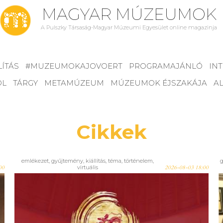
MAGYAR MÚZEUMOK
A Pulszky Társaság-Magyar Múzeumi Egyesület online magazinja
LÍTÁS
#MUZEUMOKAJOVOERT
PROGRAMAJÁNLÓ
IN
ÓL
TÁRGY
METAMÚZEUM
MÚZEUMOK ÉJSZAKÁJA
AL
Cikkek
emlékezet
,
gyűjtemény
,
kiállítás
,
téma
,
történelem
,
00
virtuális
2026-08-03 18:00
Aki nem látta, most megteheti,