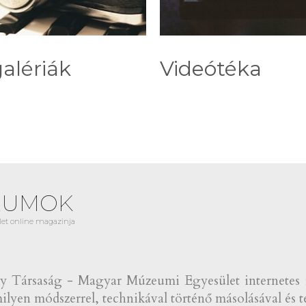
alériák
Videótéka
EUMOK
et online magazinja
Társaság - Magyar Múzeumi Egyesület internetes fol
lyen módszerrel, technikával történő másolásával és te