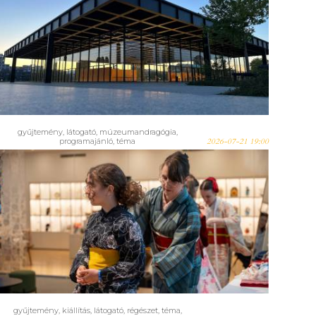
Múzeumok politikai
nyomás alatt
gyűjtemény
,
látogató
,
múzeumandragógia
,
programajánló
,
téma
2026-07-21 19:00
Ismét Manga Nap a
Néprajziban! – 2026. július 25.
gyűjtemény
,
kiállítás
,
látogató
,
régészet
,
téma
,