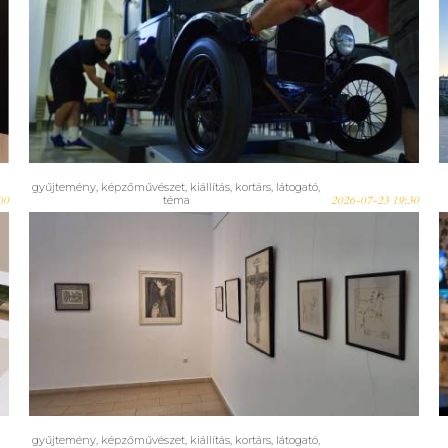
100 éves autó a Nemzeti
Múzeumban – Így nyílik az
„Amerikai álom” kiállítás
gyűjtemény
,
képzőművészet
,
kiállítás
,
kortárs
,
látogató
,
00
téma
2026-07-23 19:30
Még egy hónapig látogatható!
Varázsos vonalak az Alföldi
Galériában – Képgrafikai
antológia hatvan év
legnevesebb magyar
grafikusainak műveiből
gyűjtemény
,
képzőművészet
,
kiállítás
,
kortárs
,
látogató
,