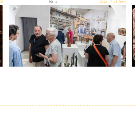
00
téma
2026-07-18 16:00
Fémbe öntött irónia – Július
elején nyílt meg Asszonyi
Tamás szobrászművész
kiállítása Szentendrén