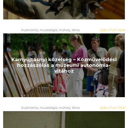
Autonómia
,
muzeológia
,
műhely
,
téma
2026-07-07 18:00
Karnyújtásnyi közelség – Közművelődési
hozzászólás a múzeumi autonómia-
vitához
Autonómia
,
muzeológia
,
műhely
,
téma
2026-07-01 07:00