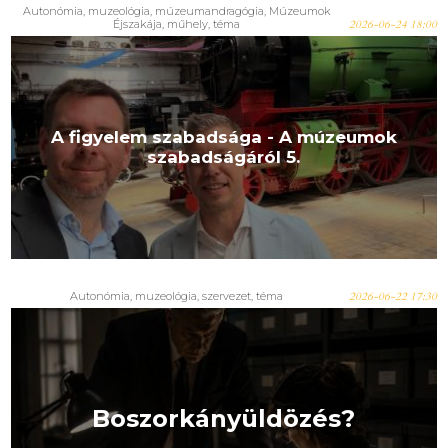
Autonómia
,
muzeológia
,
múzeumandragógia
,
Múzeumok
Éjszakája
,
műhely
,
téma
2026-06-24 18:00
A figyelem szabadsága - A múzeumok
szabadságáról 5.
Autonómia
,
muzeológia
,
szervezet
,
téma
2026-06-22 17:30
Boszorkányüldözés?