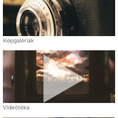
Képgalériák
Videótéka