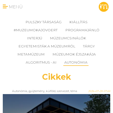
MENÜ
PULSZKY TÁRSASÁG
KIÁLLÍTÁS
#MUZEUMOKAJOVOERT
PROGRAMAJÁNLÓ
INTERJÚ
MÚZEUMCSINÁLÓK
EGYETEMISTÁK A MÚZEUMRÓL
TÁRGY
METAMÚZEUM
MÚZEUMOK ÉJSZAKÁJA
ALGORITMUS - AI
AUTONÓMIA
Cikkek
Autonómia
,
gyűjtemény
,
külföld
,
szervezet
,
téma
2026-07-28 07:00