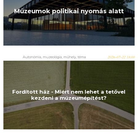
Múzeumok politikai nyomás alatt
Autonómia
,
muzeológia
,
műhely
,
téma
2026-07-22 18:00
Fordított ház - Miért nem lehet a tetővel
kezdeni a múzeumépítést?