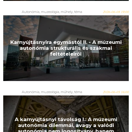
Autonómia
,
muzeológia
,
műhely
,
téma
2026-06-08 19:00
Karnyújtásnyira egymástól II. - A múzeumi
autonómia strukturális és szakmai
feltételeiről
Autonómia
,
muzeológia
,
műhely
,
téma
2026-06-05 16:00
A karnyújtásnyi távolság I.: A múzeumi
autonómia dilemmái, avagy a valódi
autonómia nem jogosítvány, hanem