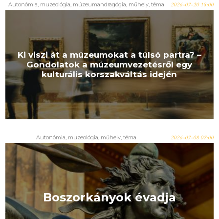
Autonómia
,
muzeológia
,
múzeumandragógia
,
műhely
,
téma
2026-07-20 18:00
Ki viszi át a múzeumokat a túlsó partra? –
Gondolatok a múzeumvezetésről egy
kulturális korszakváltás idején
Autonómia
,
muzeológia
,
műhely
,
téma
2026-07-08 07:00
Boszorkányok évadja