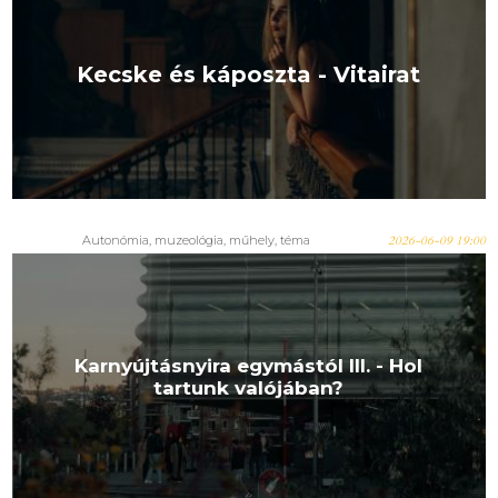
Kecske és káposzta - Vitairat
Autonómia
,
muzeológia
,
műhely
,
téma
2026-06-09 19:00
Karnyújtásnyira egymástól III. - Hol
tartunk valójában?