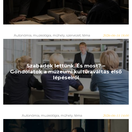
Autonómia
,
muzeológia
,
műhely
,
szervezet
,
téma
2026-06-16 18:00
Szabadok lettünk. És most? –
Gondolatok a múzeumi kultúraváltás első
lépéseiről
Autonómia
,
muzeológia
,
műhely
,
téma
2026-06-11 14:00