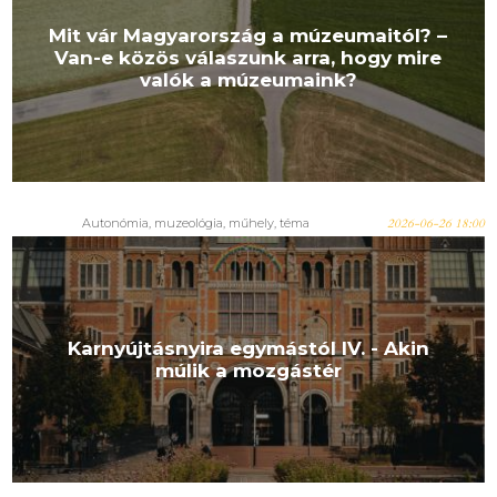
Mit vár Magyarország a múzeumaitól? –
Van-e közös válaszunk arra, hogy mire
valók a múzeumaink?
Autonómia
,
muzeológia
,
műhely
,
téma
2026-06-26 18:00
Karnyújtásnyira egymástól IV. - Akin
múlik a mozgástér