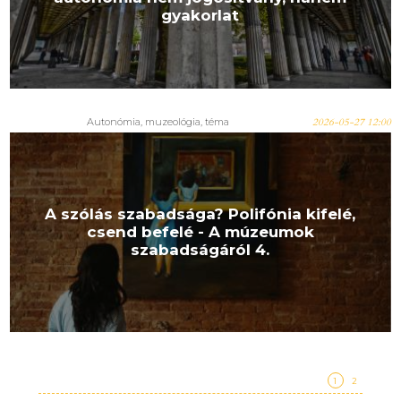
gyakorlat
Autonómia
,
muzeológia
,
téma
2026-05-27 12:00
A szólás szabadsága? Polifónia kifelé,
csend befelé - A múzeumok
szabadságáról 4.
1
2