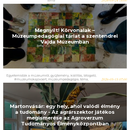
téma
2026-05-24 18:00
Megnyílt! Körvonalak –
Múzeumpedagógiai tárlat a szentendrei
Vajda Múzeumban
Egyetemisták a múzeumról
,
gyűjtemény
,
kiállítás
,
látogató
,
#muzeumokajovoert
,
múzeumpedagógia
,
téma
,
2026-05-15 07:00
természettudomány
Martonvásár: egy hely, ahol valódi élmény
a tudomány - Az agrárszektor játékos
megismerése az Agroverzum
Tudományos Élményközpontban