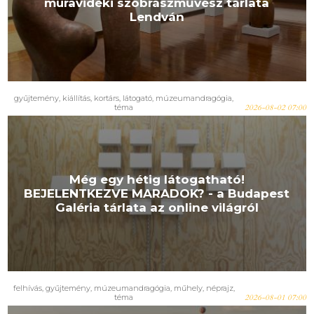
muravidéki szobrászművész tárlata
Lendván
gyűjtemény
,
kiállítás
,
kortárs
,
látogató
,
múzeumandragógia
,
téma
2026-08-02 07:00
Még egy hétig látogatható!
BEJELENTKEZVE MARADOK? - a Budapest
Galéria tárlata az online világról
felhívás
,
gyűjtemény
,
múzeumandragógia
,
műhely
,
néprajz
,
téma
2026-08-01 07:00