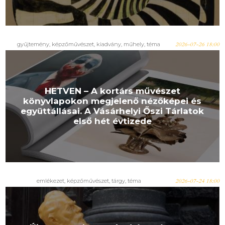
gyűjtemény
,
képzőművészet
,
kiadvány
,
műhely
,
téma
2026-07-26 18:00
HETVEN – A kortárs művészet
könyvlapokon megjelenő nézőképei és
együttállásai. A Vásárhelyi Őszi Tárlatok
első hét évtizede
emlékezet
,
képzőművészet
,
tárgy
,
téma
2026-07-24 18:00