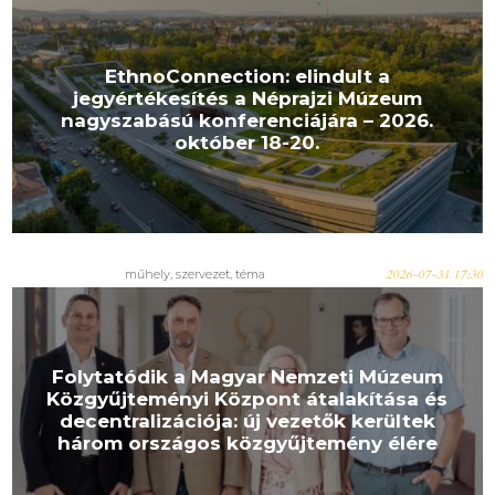
EthnoConnection: elindult a
jegyértékesítés a Néprajzi Múzeum
nagyszabású konferenciájára – 2026.
október 18-20.
műhely
,
szervezet
,
téma
2026-07-31 17:30
Folytatódik a Magyar Nemzeti Múzeum
Közgyűjteményi Központ átalakítása és
decentralizációja: új vezetők kerültek
három országos közgyűjtemény élére