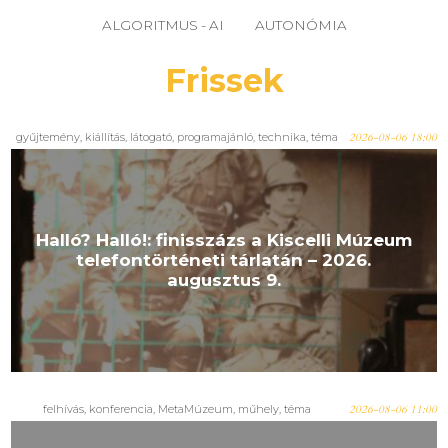
ALGORITMUS - AI
AUTONÓMIA
Frissek
gyűjtemény
,
kiállítás
,
látogató
,
programajánló
,
technika
,
téma
2026-08-06 18:00
Halló? Halló!: finisszázs a Kiscelli Múzeum
telefontörténeti tárlatán – 2026.
augusztus 9.
felhívás
,
konferencia
,
MetaMúzeum
,
műhely
,
téma
2026-08-06 11:00