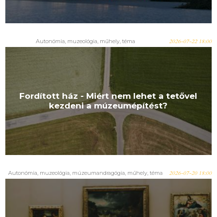
Autonómia
,
muzeológia
,
műhely
,
téma
2026-07-22 18:00
Fordított ház - Miért nem lehet a tetővel
kezdeni a múzeumépítést?
Autonómia
,
muzeológia
,
múzeumandragógia
,
műhely
,
téma
2026-07-20 18:00