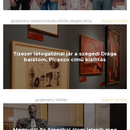
gyűjtemény
,
képzőművészet
,
kiállítás
,
látogató
,
téma
2026-07-31 07:00
Tízezer látogatónál jár a szegedi Drága
barátom, Picasso című kiállítás
gyűjtemény
,
kiállítás
2026-07-30 07:00
Megnyílt! Az Amerikai álom jelenik meg