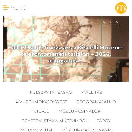
MENÜ
1
2
3
4
5
6
7
8
9
10
Halló? Halló!: finisszázs a Kiscelli Múzeum
telefontörténeti tárlatán – 2026.
augusztus 9.
PULSZKY TÁRSASÁG
KIÁLLÍTÁS
#MUZEUMOKAJOVOERT
PROGRAMAJÁNLÓ
INTERJÚ
MÚZEUMCSINÁLÓK
EGYETEMISTÁK A MÚZEUMRÓL
TÁRGY
METAMÚZEUM
MÚZEUMOK ÉJSZAKÁJA