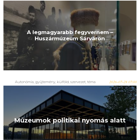
A legmagyarabb fegyvernem –
Huszármúzeum Sárváron
Autonómia
,
gyűjtemény
,
külföld
,
szervezet
,
téma
2026-07-28 07:00
Múzeumok politikai nyomás alatt