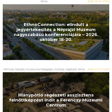
téma
2026-08-01 07:00
EthnoConnection: elindult a
jegyértékesítés a Néprajzi Múzeum
nagyszabású konferenciájára – 2026.
október 18-20.
felhívás
,
képzés
,
múzeumandragógia
,
műhely
,
régészet
,
téma
2026-07-19 18:00
Hiánypótló régészeti asszisztens
felnőttképzést indít a Ferenczy Múzeumi
Centrum