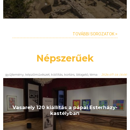
TOVÁBBI SOROZATOK >
Népszerűek
gyűjtemény
,
képzőművészet
,
kiállítás
,
kortárs
,
látogató
,
téma
2026-07-16 18:00
Vasarely 120 kiállítás a pápai Esterházy-
kastélyban