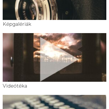
Képgalériák
Videótéka