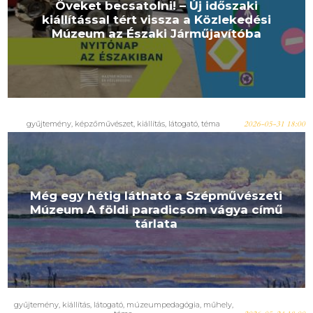
Öveket becsatolni! – Új időszaki
kiállítással tért vissza a Közlekedési
Múzeum az Északi Járműjavítóba
gyűjtemény
,
képzőművészet
,
kiállítás
,
látogató
,
téma
2026-05-31 18:00
Még egy hétig látható a Szépművészeti
Múzeum A földi paradicsom vágya című
tárlata
gyűjtemény
,
kiállítás
,
látogató
,
múzeumpedagógia
,
műhely
,