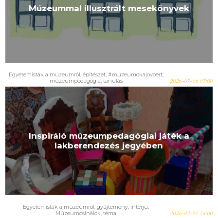
Múzeummal illusztrált mesekönyvek
Egyetemisták a múzeumról
,
építészet
,
#muzeumokajovoert
,
múzeumpedagógia
,
tanulás
2026-07-06 07:00
Inspiráló múzeumpedagógiai játék a
lakberendezés jegyében
Egyetemisták a múzeumról
,
gyűjtemény
,
interjú
,
Múzeumcsinálók
,
téma
2026-07-01 18:00