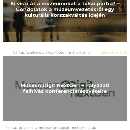
Ki viszi át a múzeumokat a túlsó partra? –
Gondolatok a múzeumvezetésről egy
kulturális korszakváltás idején
felhívás
,
konferencia
,
MetaMúzeum
,
műhely
,
téma
2026-08-06 11:00
MuseumDigit NextGen – Pályázati
felhívás konferenciarészvételre
felhívás
,
gyűjtemény
,
múzeumandragógia
,
műhely
,
néprajz
,