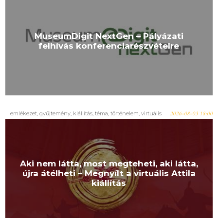
MuseumDigit NextGen – Pályázati
felhívás konferenciarészvételre
emlékezet
,
gyűjtemény
,
kiállítás
,
téma
,
történelem
,
virtuális
2026-08-03 18:00
Aki nem látta, most megteheti, aki látta,
újra átélheti – Megnyílt a virtuális Attila
kiállítás