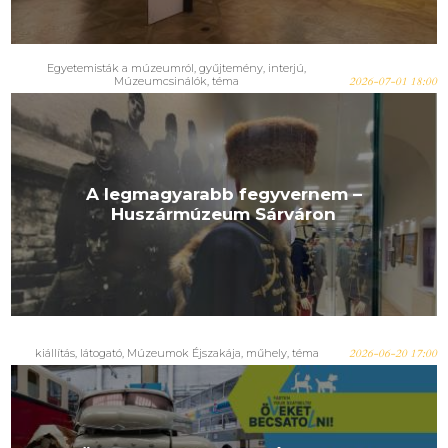
Egyetemisták a múzeumról
,
gyűjtemény
,
interjú
,
Múzeumcsinálók
,
téma
2026-07-01 18:00
A legmagyarabb fegyvernem –
Huszármúzeum Sárváron
kiállítás
,
látogató
,
Múzeumok Éjszakája
,
műhely
,
téma
2026-06-20 17:00