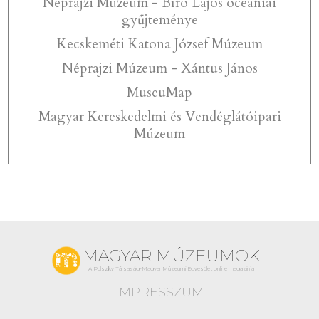
Néprajzi Múzeum - Bíró Lajos óceániai
gyűjteménye
Kecskeméti Katona József Múzeum
Néprajzi Múzeum - Xántus János
MuseuMap
Magyar Kereskedelmi és Vendéglátóipari
Múzeum
MAGYAR MÚZEUMOK
A Pulszky Társaság-Magyar Múzeumi Egyesület online magazinja
IMPRESSZUM