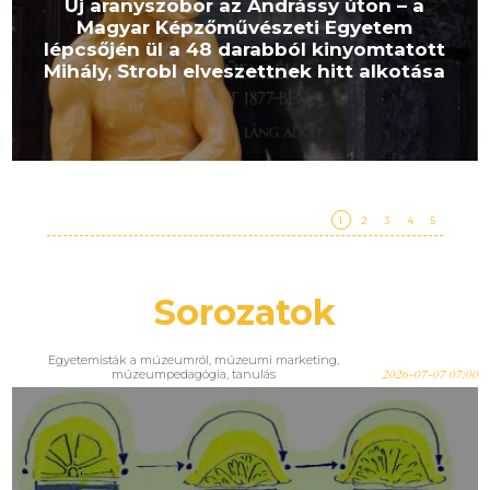
Új aranyszobor az Andrássy úton – a
Magyar Képzőművészeti Egyetem
lépcsőjén ül a 48 darabból kinyomtatott
Mihály, Strobl elveszettnek hitt alkotása
1
2
3
4
5
Sorozatok
Egyetemisták a múzeumról
,
múzeumi marketing
,
múzeumpedagógia
,
tanulás
2026-07-07 07:00