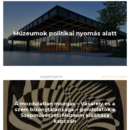
Múzeumok politikai nyomás alatt
programajánló
2026-07-27 18:00
A mozdulatlan mozgás – Vasarely és a
szem bizonytalansága – gondolatok a
Szépművészeti Múzeum kiállítása
kapcsán