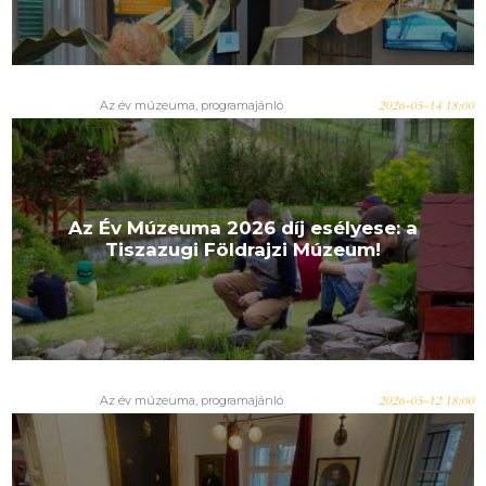
Az év múzeuma
,
programajánló
2026-05-14 18:00
Az Év Múzeuma 2026 díj esélyese: a
Tiszazugi Földrajzi Múzeum!
Az év múzeuma
,
programajánló
2026-05-12 18:00