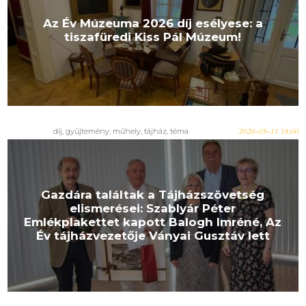
Az Év Múzeuma 2026 díj esélyese: a
tiszafüredi Kiss Pál Múzeum!
díj
,
gyűjtemény
,
műhely
,
tájház
,
téma
2026-05-11 18:00
Gazdára találtak a Tájházszövetség
elismerései: Szablyár Péter
Emlékplakettet kapott Balogh Imréné, Az
Év tájházvezetője Ványai Gusztáv lett