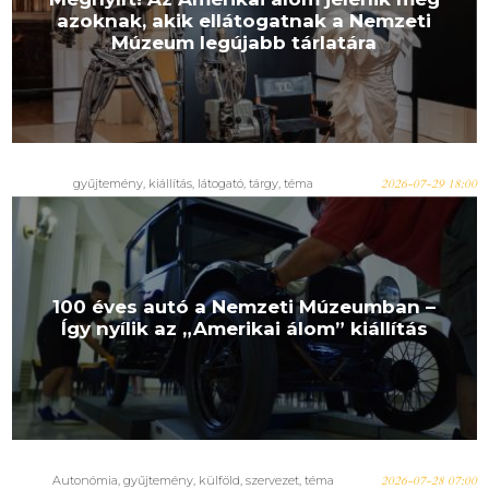
azoknak, akik ellátogatnak a Nemzeti
Múzeum legújabb tárlatára
gyűjtemény
,
kiállítás
,
látogató
,
tárgy
,
téma
2026-07-29 18:00
100 éves autó a Nemzeti Múzeumban –
Így nyílik az „Amerikai álom” kiállítás
Autonómia
,
gyűjtemény
,
külföld
,
szervezet
,
téma
2026-07-28 07:00