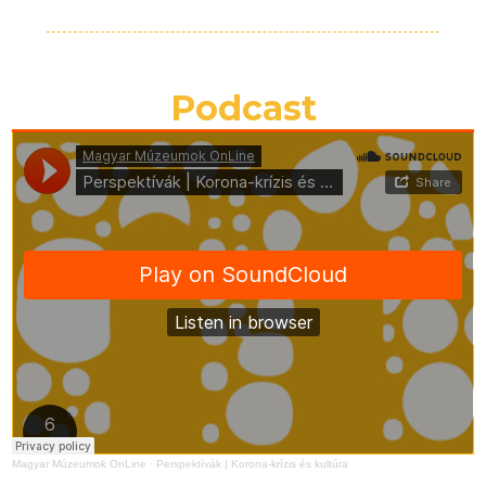
Podcast
Magyar Múzeumok OnLine
·
Perspektívák | Korona-krízis és kultúra