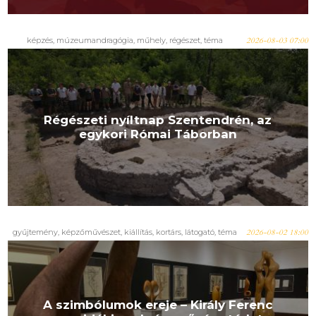
képzés
,
múzeumandragógia
,
műhely
,
régészet
,
téma
2026-08-03 07:00
Régészeti nyíltnap Szentendrén, az
egykori Római Táborban
gyűjtemény
,
képzőművészet
,
kiállítás
,
kortárs
,
látogató
,
téma
2026-08-02 18:00
A szimbólumok ereje – Király Ferenc