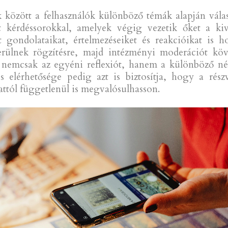
ek között a felhasználók különböző témák alapján vál
ott kérdéssorokkal, amelyek végig vezetik őket a ki
t gondolataikat, értelmezéseiket és reakcióikat is h
erülnek rögzítésre, majd intézményi moderációt kö
y nemcsak az egyéni reflexiót, hanem a különböző né
s elérhetősége pedig azt is biztosítja, hogy a részvé
tól függetlenül is megvalósulhasson.