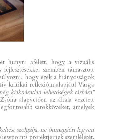
 hunyni afelett, hogy a vizuális
s fejlesztésekkel szemben támasztott
gsúlyozni, hogy ezek a hiányosságok
ív kritikai reflexióm alapjául Varga
ég kiaknázatlan lehetőségek tárháza”
fia alapvetően az általa vezetett
legfontosabb sarokköveket, amelyek
eltést szolgálja, ne önmagáért legyen
ewpoints projektjeinek szemléletét.