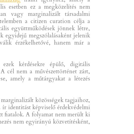
ális esetben ez a megközelítés nem
an vagy marginalizált társadalmi
telemben a citizen curation célja a
tális együttműködések jönnek létre,
k egyidejű megszólalásaként jelenik
válik érzékelhetővé, hanem már a
zek kérdésekre épülő, digitális
A cél nem a művészettörténet zárt,
se, amely a műtárgyakat a létezés
marginalizált közösségek tagjaihoz,
 ír identitást képviselő érdekvédelmi
t fiatalok. A folyamat nem merült ki
lmezés nem egyirányú közvetítésként,