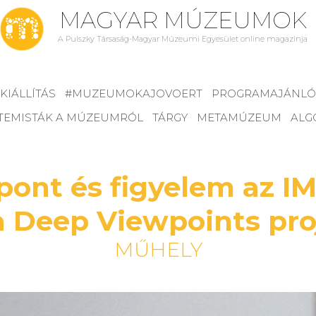
MAGYAR MÚZEUMOK
A Pulszky Társaság-Magyar Múzeumi Egyesület online magazinja
KIÁLLÍTÁS
#MUZEUMOKAJOVOERT
PROGRAMAJÁNLÓ
TEMISTÁK A MÚZEUMRÓL
TÁRGY
METAMÚZEUM
ALG
őpont és figyelem az 
a Deep Viewpoints pro
MŰHELY