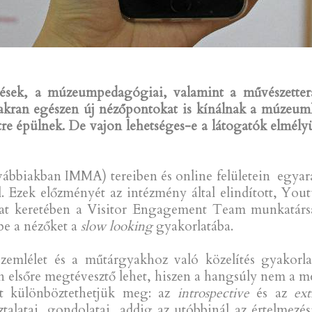
zetések, a múzeumpedagógiai, valamint a művészette
akran egészen új nézőpontokat is kínálnak a múzeuml
e épülnek. De vajon lehetséges-e a látogatók elmélyül
ábbiakban IMMA) tereiben és online felületein egyará
 Ezek előzményét az intézmény által elindított, Yout
rozat keretében a Visitor Engagement Team munkatá
 be a nézőket a
slow looking
gyakorlatába.
emlélet és a műtárgyakhoz való közelítés gyakorla
án elsőre megtévesztő lehet, hiszen a hangsúly nem a 
át különböztethetjük meg: az
introspective
és az
ext
sztalatai, gondolatai, addig az utóbbinál az értelmez