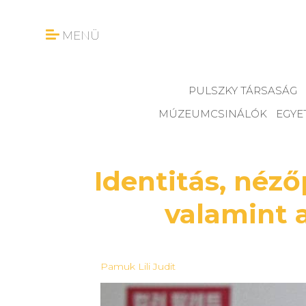
MENÜ
PULSZKY TÁRSASÁG
MÚZEUMCSINÁLÓK
EGYE
Identitás, néz
valamint 
Pamuk Lili Judit