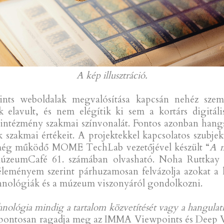
A kép illusztráció.
ts weboldalak megvalósítása kapcsán nehéz szemet
k elavult, és nem elégítik ki sem a kortárs digitáli
az intézmény szakmai színvonalát. Fontos azonban han
 szakmai értékeit. A projektekkel kapcsolatos szubjekt
 még működő MOME TechLab vezetőjével készült “
A m
eumCafé 61. számában olvasható. Noha Ruttkay Zsó
leményem szerint párhuzamosan felvázolja azokat a 
echnológiák és a múzeum viszonyáról gondolkozni.
ológia mindig a tartalom közvetítését vagy a hangulatk
 pontosan ragadja meg az IMMA Viewpoints és Deep Vi