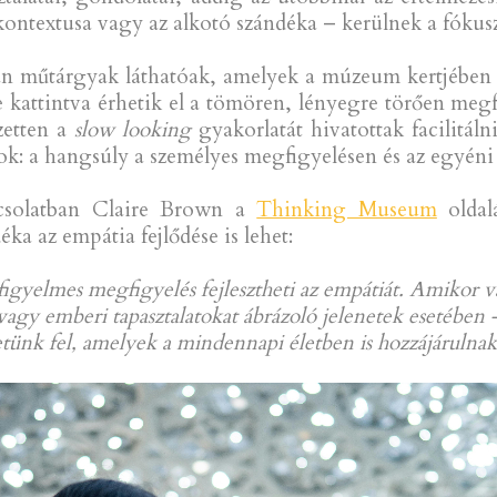
kontextusa vagy az alkotó szándéka – kerülnek a fókus
an műtárgyak láthatóak, amelyek a múzeum kertjében fi
kattintva érhetik el a tömören, lényegre törően meg
zetten a
slow looking
gyakorlatát hivatottak facilitáln
ok: a hangsúly a személyes megfigyelésen és az egyéni
csolatban Claire Brown a
Thinking Museum
oldal
éka az empátia fejlődése is lehet:
 figyelmes megfigyelés fejlesztheti az empátiát. Amikor 
agy emberi tapasztalatokat ábrázoló jelenetek esetében –,
etünk fel, amelyek a mindennapi életben is hozzájárulna