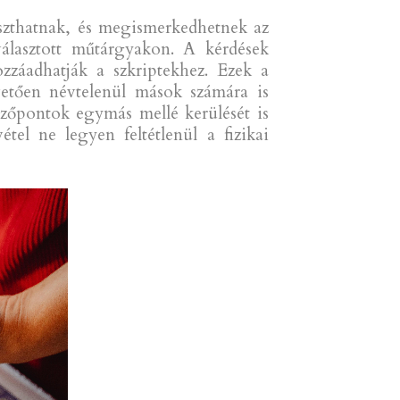
aszthatnak, és megismerkedhetnek az
választott műtárgyakon. A kérdések
ozzáadhatják a szkriptekhez. Ezek a
vetően névtelenül mások számára is
zőpontok egymás mellé kerülését is
tel ne legyen feltétlenül a fizikai