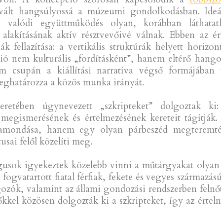
a vált hangsúlyossá a múzeumi gondolkodásban. Ide
m valódi együttműködés olyan, korábban láthatatl
 alakításának aktív résztvevőivé válnak. Ebben az ér
 fellazítása: a vertikális struktúrák helyett horizon
 nem kulturális „fordításként”, hanem eltérő hango
 csupán a kiállítási narratíva végső formájában 
meghatározza a közös munka irányát.
tében úgynevezett „szkripteket” dolgoztak ki: e
egismerésének és értelmezésének kereteit tágítják. 
jramondása, hanem egy olyan párbeszéd megteremté
sai felől közelíti meg.
gusok igyekeztek közelebb vinni a műtárgyakat olyan 
gvatartott fiatal férfiak, fekete és vegyes származású
ozók, valamint az állami gondozási rendszerben felnőt
vőkkel közösen dolgozták ki a szkripteket, így az érte