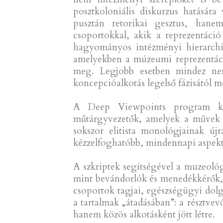
posztkoloniális diskurzus hatásár
pusztán retorikai gesztus, hane
csoportokkal, akik a reprezentáció
hagyományos intézményi hierarchiák
amelyekben a múzeumi reprezentáció
meg. Legjobb esetben mindez nem
koncepcióalkotás legelső fázisától 
A Deep Viewpoints program kere
műtárgyvezetők, amelyek a művek m
sokszor elitista monológjainak ú
kézzelfoghatóbb, mindennapi aspektu
A szkriptek segítségével a muzeoló
mint bevándorlók és menedékkérők, fo
csoportok tagjai, egészségügyi dolg
a tartalmak „átadásában”: a résztve
hanem közös alkotásként jött létre.