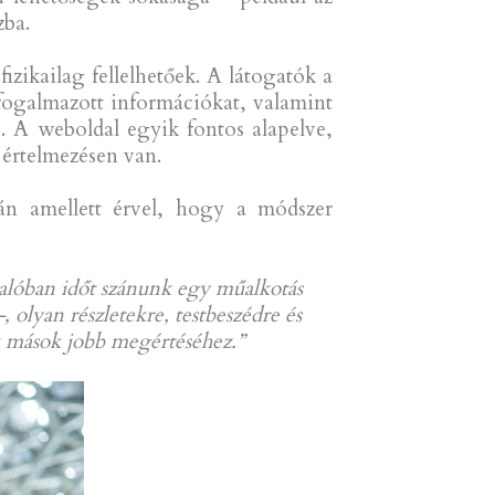
zba.
zikailag fellelhetőek. A látogatók a
fogalmazott információkat, valamint
i. A weboldal egyik fontos alapelve,
 értelmezésen van.
án amellett érvel, hogy a módszer
valóban időt szánunk egy műalkotás
 olyan részletekre, testbeszédre és
k mások jobb megértéséhez.”