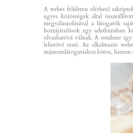
A webes felületen elérhető szkript
egyes közösségek által összeállít
megválaszolásával a látogatók sajá
hozzájárulások egy adatbázisban k
olvashatóvá válnak. A rendszer íg
lehetővé teszi. Az alkalmazás webe
múzeumlátogatáshoz kötve, hanem at