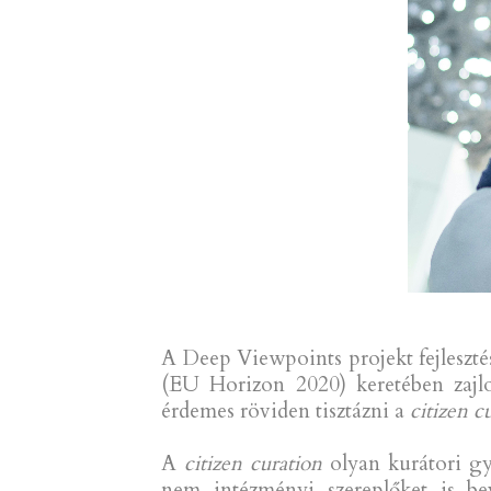
A Deep Viewpoints projekt fejleszté
(EU Horizon 2020) keretében zajlo
érdemes röviden tisztázni a
citizen c
A
citizen curation
olyan kurátori gy
nem intézményi szereplőket is b