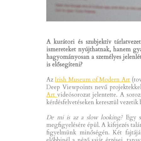
A kurátori és szubjektív tárlatve
ismereteket nyújthatnak, hanem gy
hagyományosan a személyes jelenlétr
is elősegíteni?
Az
Irish Museum of Modern Art
(tov
Deep Viewpoints nevű projektekkel.
Art
videósorozat jelentette. A so
kérdésfelvetéseken keresztül vezetik
De mi is az a slow looking?
Egy sz
megfigyelésére épül. A kifejezés tal
figyelmünk minőségén. Két fajtáj
előbbinél a néző saját érzései, tapa