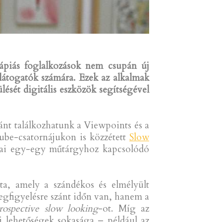
rápiás foglalkozások nem csupán új
átogatók számára. Ezek az alkalmak
ését digitális eszközök segítségével
nt találkozhatunk a Viewpoints és a
ube-csatornájukon is közzétett
Slow
rsai egy-egy műtárgyhoz kapcsolódó
ta, amely a szándékos és elmélyült
megfigyelésre szánt időn van, hanem a
rospective
slow looking
-ot. Míg az
ési lehetőségek sokasága – például az