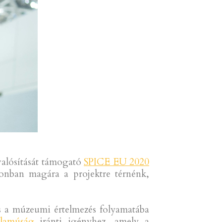
valósítását támogató
SPICE EU 2020
zonban magára a projektre térnénk,
 és a múzeumi értelmezés folyamatába
ólamúság
iránti igényhez, amely a