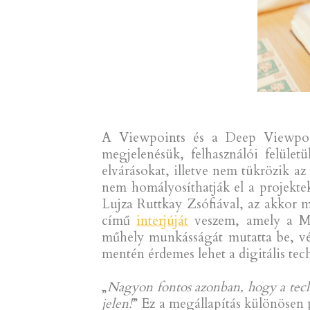
A Viewpoints és a Deep Viewpoin
megjelenésük, felhasználói felületü
elvárásokat, illetve nem tükrözik 
nem homályosíthatják el a projektek
Lujza Ruttkay Zsófiával, az akkor
című
interjúját
veszem, amely a Múz
műhely munkásságát mutatta be, vé
mentén érdemes lehet a digitális t
„
Nagyon fontos azonban, hogy a techn
jelen!
” Ez a megállapítás különösen