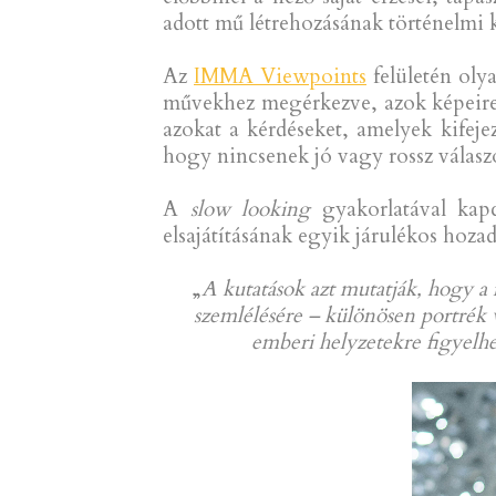
adott mű létrehozásának történelmi 
Az
IMMA Viewpoints
felületén oly
művekhez megérkezve, azok képeire 
azokat a kérdéseket, amelyek kifeje
hogy nincsenek jó vagy rossz válasz
A
slow looking
gyakorlatával kap
elsajátításának egyik járulékos hozad
„
A kutatások azt mutatják, hogy a
szemlélésére – különösen portrék v
emberi helyzetekre figyelh