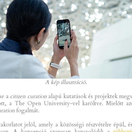
A kép illusztráció.
se a
citizen curation
alapú kutatások és projektek meg
tt, a The Open University-vel karöltve. Mielőtt a
uration
fogalmát.
akorlatot jelöl, amely a közösségi részvételre épül,
evon. A koncepció szorosan kapcsolódik a
többsz