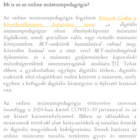
Mi is az az online múzeumpedagógia?
Az online múzeumpedagógia fogalmát
Ringert Csaba a
következőképpen határozza meg
:
„a digitális
múzeumpedagógiai olyan élményközpontú múzeumi
foglalkozás, amely speciálisan valós, vagy virtuális múzeumi
környezetben, IKT-eszközök használatával valósul meg,
közvetlen hatással van a részt vevő IKT-műveltségének
fejlesztésére, és a múzeumi gyűjteményhez kapcsolódó
műveltségterületek ismeretanyagának átadására.”
[1] Tehát
ebben a gyakorlatban egyfajta digitális térben, digitális
eszközök által elsajátítható tudást közvetít a múzeum, mely
egyben a befogadó digitális készségeire is fejlesztő hatással
van.
Az online múzeumpedagógia térnyerése szorosan
összefügg a 2020-ban kitörő COVID–19 járvánnyal és az
azt kísérő karanténhelyzettel. Ebben az időszakban a
múzeumok rövid idő alatt kényszerültek új tanulási formák
és digitális megoldások kidolgozására. Ennek hatására az
online múzeumi tanulás területén gyors és intenzív