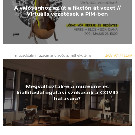
A valósághoz az út a fikción át vezet //
Virtuális vezetések a PIM-ben
muzeológia, múzeumandragógia, műhely, téma
2021-07-14 12:00
Megváltoztak-e a múzeum- és
kiállításlátogatási szokások a COVID
hatására?