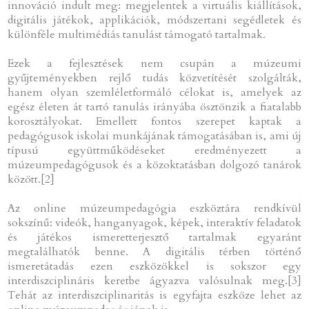
innováció indult meg: megjelentek a virtuális kiállítások,
digitális játékok, applikációk, módszertani segédletek és
különféle multimédiás tanulást támogató tartalmak.
Ezek a fejlesztések nem csupán a múzeumi
gyűjteményekben rejlő tudás közvetítését szolgálták,
hanem olyan szemléletformáló célokat is, amelyek az
egész életen át tartó tanulás irányába ösztönzik a fiatalabb
korosztályokat. Emellett fontos szerepet kaptak a
pedagógusok iskolai munkájának támogatásában is, ami új
típusú együttműködéseket eredményezett a
múzeumpedagógusok és a közoktatásban dolgozó tanárok
között.[2]
Az online múzeumpedagógia eszköztára rendkívül
sokszínű: videók, hanganyagok, képek, interaktív feladatok
és játékos ismeretterjesztő tartalmak egyaránt
megtalálhatók benne. A digitális térben történő
ismeretátadás ezen eszközökkel is sokszor egy
interdiszciplináris keretbe ágyazva valósulnak meg.[3]
Tehát az interdiszciplinaritás is egyfajta eszköze lehet az