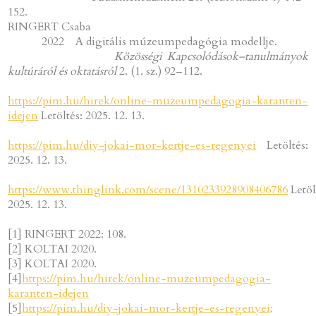
152.
RINGERT Csaba
2022 A digitális múzeumpedagógia modellje.
Közösségi Kapcsolódások–tanulmányok
kultúráról és oktatásról
2. (1. sz.) 92–112.
https://pim.hu/hirek/online-muzeumpedagogia-karanten-
idejen
Letöltés: 2025. 12. 13.
https://pim.hu/diy-jokai-mor-kertje-es-regenyei
Letöltés:
2025. 12. 13.
https://www.thinglink.com/scene/1310233928908406786
Letöl
2025. 12. 13.
[1] RINGERT 2022: 108.
[2] KOLTAI 2020.
[3] KOLTAI 2020.
[4]
https://pim.hu/hirek/online-muzeumpedagogia-
karanten-idejen
[5]
https://pim.hu/diy-jokai-mor-kertje-es-regenyei;