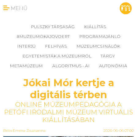
MENÜ
PULSZKY TÁRSASÁG
KIÁLLÍTÁS
#MUZEUMOKAJOVOERT
PROGRAMAJÁNLÓ
INTERJÚ
FELHÍVÁS
MÚZEUMCSINÁLÓK
EGYETEMISTÁK A MÚZEUMRÓL
TÁRGY
METAMÚZEUM
ALGORITMUS - AI
AUTONÓMIA
Jókai Mór kertje a
digitális térben
ONLINE MÚZEUMPEDAGÓGIA A
PETŐFI IRODALMI MÚZEUM VIRTUÁLIS
KIÁLLÍTÁSÁBAN
Bella Emma Zsuzsanna
2026-06-06 07:00