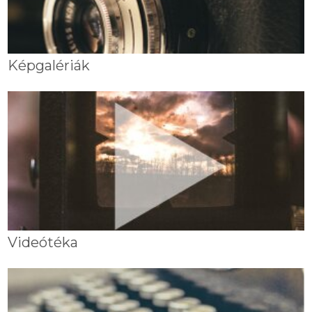
Képgalériák
Videótéka