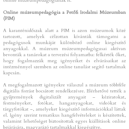
online múzeumpedagógiának is.
Online múzeumpedagógia a Petőfi Irodalmi Múzeumban
(PIM)
A karanténidőszak alatt a PIM is azon múzeumok közé
tartozott, amelyek célzottan kívánták támogatni a
pedagógusok munkáját különböző online kiegészítő
anyagokkal. A múzeum múzeumpedagógusai aktívan
bevonták a tanárokat a tervezési folyamatba: felkérték őket,
hogy fogalmazzák meg igényeiket és elvárásaikat az
intézménnyel szemben az online tanulást segítő tartalmak
kapcsán.
A megfogalmazott igényekre válaszul a múzeum többféle
digitális forrást bocsátott rendelkezésre. Elérhetővé tették a
gyűjtemények digitalizált anyagait – kéziratokat,
festményeket, fotókat, hanganyagokat, videókat és
tárgyfotókat –, amelyeket kiegészítő információkkal láttak
el. Igény szerint tematikus hangfelvételeket is készítettek,
valamint lehetőséget biztosítottak egyes kiállítások online
bejárására, magyarázó tartalmakkal kiegészítve.