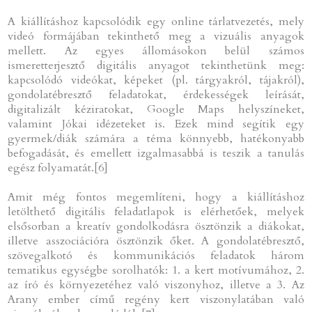
A kiállításhoz kapcsolódik egy online tárlatvezetés, mely
videó formájában tekinthető meg a vizuális anyagok
mellett. Az egyes állomásokon belül számos
ismeretterjesztő digitális anyagot tekinthetünk meg:
kapcsolódó videókat, képeket (pl. tárgyakról, tájakról),
gondolatébresztő feladatokat, érdekességek leírását,
digitalizált kéziratokat, Google Maps helyszíneket,
valamint Jókai idézeteket is. Ezek mind segítik egy
gyermek/diák számára a téma könnyebb, hatékonyabb
befogadását, és emellett izgalmasabbá is teszik a tanulás
egész folyamatát.[6]
Amit még fontos megemlíteni, hogy a kiállításhoz
letölthető digitális feladatlapok is elérhetőek, melyek
elsősorban a kreatív gondolkodásra ösztönzik a diákokat,
illetve asszociációra ösztönzik őket. A gondolatébresztő,
szövegalkotó és kommunikációs feladatok három
tematikus egységbe sorolhatók: 1. a kert motívumához, 2.
az író és környezetéhez való viszonyhoz, illetve a 3. Az
Arany ember című regény kert viszonylatában való