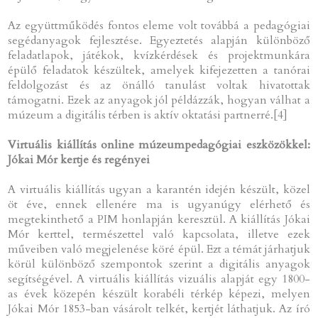
Az együttműködés fontos eleme volt továbbá a pedagógiai
segédanyagok fejlesztése. Egyeztetés alapján különböző
feladatlapok, játékok, kvízkérdések és projektmunkára
épülő feladatok készültek, amelyek kifejezetten a tanórai
feldolgozást és az önálló tanulást voltak hivatottak
támogatni. Ezek az anyagok jól példázzák, hogyan válhat a
múzeum a digitális térben is aktív oktatási partnerré.[4]
Virtuális kiállítás online múzeumpedagógiai eszközökkel:
Jókai Mór kertje és regényei
A virtuális kiállítás ugyan a karantén idején készült, közel
öt éve, ennek ellenére ma is ugyanúgy elérhető és
megtekinthető a PIM honlapján keresztül. A kiállítás Jókai
Mór kerttel, természettel való kapcsolata, illetve ezek
műveiben való megjelenése köré épül. Ezt a témát járhatjuk
körül különböző szempontok szerint a digitális anyagok
segítségével. A virtuális kiállítás vizuális alapját egy 1800-
as évek közepén készült korabéli térkép képezi, melyen
Jókai Mór 1853-ban vásárolt telkét, kertjét láthatjuk. Az író