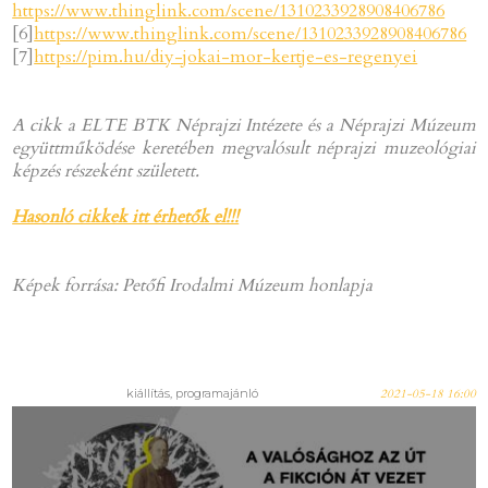
https://www.thinglink.com/scene/1310233928908406786
[6]
https://www.thinglink.com/scene/1310233928908406786
[7]
https://pim.hu/diy-jokai-mor-kertje-es-regenyei
A cikk a ELTE BTK Néprajzi Intézete és a Néprajzi Múzeum
együttműködése keretében megvalósult néprajzi muzeológiai
képzés részeként született.
Hasonló cikkek itt érhetők el!!!
Képek forrása: Petőfi Irodalmi Múzeum honlapja
kiállítás, programajánló
2021-05-18 16:00