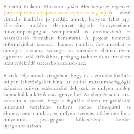
A Petőfi Irodalmi Múzeum
„Jókai Mór kertje és regényei”
(
https://pim.hu/diy-jokai-mor-kertje-es-regenyei
) című
virtuális kiállítása jó példája annak, hogyan lehet egy
klasszikus irodalmi életművet digitális környezetben,
múzeumpedagógiai szempontból is értelmezhető és
használható formában bemutatni. A projekt nemcsak
információkat közvetít, hanem tanulási folyamatokat is
támogat: vizuális, szöveges és interaktív elemei révén
egyszerre szól diákokhoz, pedagógusokhoz és az irodalom
iránt érdeklődő szélesebb közönséghez.
A cikk célja annak vizsgálata, hogy ez a virtuális kiállítás
milyen lehetőségeket kínál az online múzeumpedagógia
számára, milyen eszközökkel dolgozik, és milyen módon
kapcsolódik a közoktatás igényeihez. Az elemzés során arra
keresem a választ, hogy a digitális térben megvalósuló
múzeumi tartalmak miként tudják támogatni az
élményszerű tanulást, és milyen szerepet tölthetnek be a
múzeumok pedagógiai küldetésének kortárs
újragondolásában.