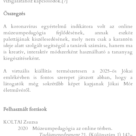
vizsgálatához kapcsolódók.[7]
Összegzés
A koronavírus egyértelmű indikátora volt az online
múzeumpedagógia fejlődésének, annak eszköz
palettájának kiszélesedésének, mely nem csak a karantén
ideje alatt szolgált segítségül a tanárok számára, hanem ma
is kreatív, interaktív módszerként használható a tananyag
kiegészítéseként.
A virtuális kiállítás természetesen a 2025-ös Jókai
emlékévben is fontos szerepet játszott abban, hogy a
látogatók még sokrétűbb képet kapjanak Jókai Mór
életművéről.
Felhasznált források
KOLTAI Zsuzsa
2020 Múzeumpedagógia az online térben.
Tudásmenedzsment
21. (Különszám 1) 142–