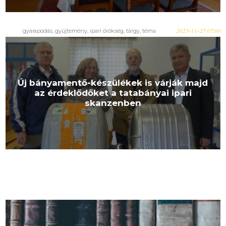
gyarapodás, gyűjtemény, ipari örökség, tárgy, téma
2023-11-27 07:00
Új bányamentő-készülékek is várják majd
az érdeklődőket a tatabányai ipari
skanzenben