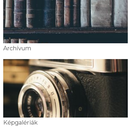
Archívum
Képgalériák