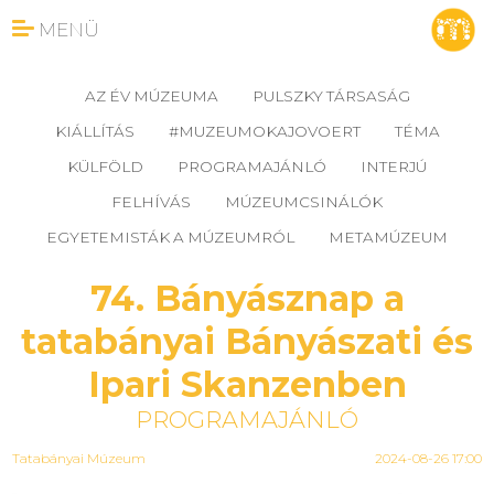
MENÜ
AZ ÉV MÚZEUMA
PULSZKY TÁRSASÁG
KIÁLLÍTÁS
#MUZEUMOKAJOVOERT
TÉMA
KÜLFÖLD
PROGRAMAJÁNLÓ
INTERJÚ
FELHÍVÁS
MÚZEUMCSINÁLÓK
EGYETEMISTÁK A MÚZEUMRÓL
METAMÚZEUM
74. Bányásznap a
tatabányai Bányászati és
Ipari Skanzenben
PROGRAMAJÁNLÓ
Tatabányai Múzeum
2024-08-26 17:00