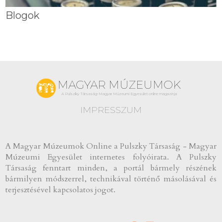
Blogok
MAGYAR MÚZEUMOK
A Pulszky Társaság-Magyar Múzeumi Egyesület online magazinja
IMPRESSZUM
A Magyar Múzeumok Online a Pulszky Társaság - Magyar
Múzeumi Egyesület internetes folyóirata. A Pulszky
Társaság fenntart minden, a portál bármely részének
bármilyen módszerrel, technikával történő másolásával és
terjesztésével kapcsolatos jogot.