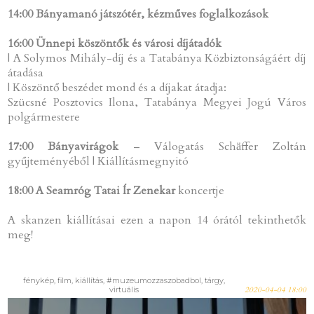
14:00 Bányamanó játszótér, kézműves foglalkozások
16:00 Ünnepi köszöntők és városi díjátadók
| A Solymos Mihály-díj és a Tatabánya Közbiztonságáért díj
átadása
| Köszöntő beszédet mond és a díjakat átadja:
Szücsné Posztovics Ilona, Tatabánya Megyei Jogú Város
polgármestere
17:00 Bányavirágok
– Válogatás Schӓffer Zoltán
gyűjteményéből | Kiállításmegnyitó
18:00 A Seamróg Tatai Ír Zenekar
koncertje
A skanzen kiállításai ezen a napon 14 órától tekinthetők
meg!
fénykép, film, kiállítás, #muzeumozzaszobadbol, tárgy,
virtuális
2020-04-04 18:00