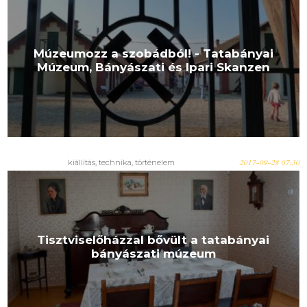
Múzeumozz a szobádból! - Tatabányai
Múzeum, Bányászati és Ipari Skanzen
kiállítás, technika, történelem
2017-09-28 07:30
Tisztviselőházzal bővült a tatabányai
bányászati múzeum