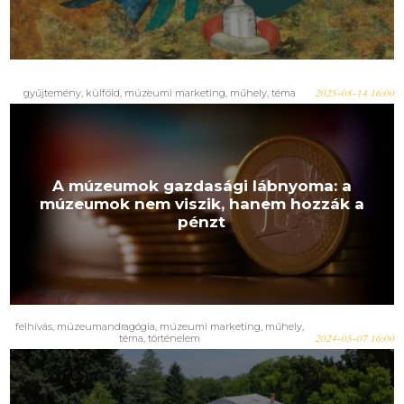
gyűjtemény
,
külföld
,
múzeumi marketing
,
műhely
,
téma
2025-08-14 16:00
A múzeumok gazdasági lábnyoma: a
múzeumok nem viszik, hanem hozzák a
pénzt
felhívás
,
múzeumandragógia
,
múzeumi marketing
,
műhely
,
téma
,
történelem
2024-05-07 16:00