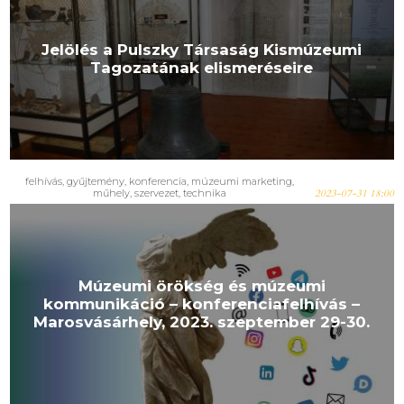
Jelölés a Pulszky Társaság Kismúzeumi
Tagozatának elismeréseire
felhívás
,
gyűjtemény
,
konferencia
,
múzeumi marketing
,
műhely
,
szervezet
,
technika
2023-07-31 18:00
Múzeumi örökség és múzeumi
kommunikáció – konferenciafelhívás –
Marosvásárhely, 2023. szeptember 29-30.