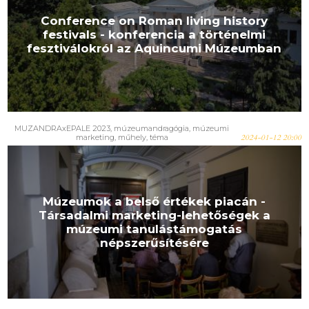
Conference on Roman living history
festivals - konferencia a történelmi
fesztiválokról az Aquincumi Múzeumban
MUZANDRAxEPALE 2023
,
múzeumandragógia
,
múzeumi
marketing
,
műhely
,
téma
2024-01-12 20:00
Múzeumok a belső értékek piacán -
Társadalmi marketing-lehetőségek a
múzeumi tanulástámogatás
népszerűsítésére