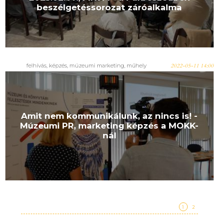
beszélgetéssorozat záróalkalma
felhívás
,
képzés
,
múzeumi marketing
,
műhely
2022-05-11 14:00
Amit nem kommunikálunk, az nincs is! -
Múzeumi PR, marketing képzés a MOKK-
nál
1
2