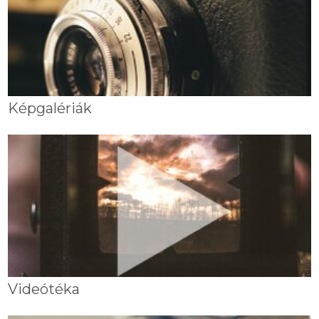
Képgalériák
Videótéka