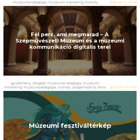
múzeumandragógia
,
múzeumi marketing
,
műhely
2026-03-31 07:00
Fél perc, ami megmarad – A
Szépművészeti Múzeum és a múzeumi
kommunikáció digitális terei
gyűjtemény
,
látogató
,
múzeumandragógia
,
múzeumi
marketing
,
múzeumpedagógia
,
műhely
,
programajánló
,
téma
2025-08-18 16:00
Múzeumi fesztiváltérkép