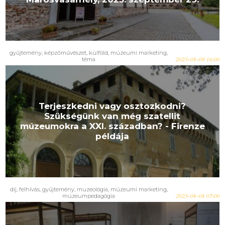
gyűjtemény
,
képzőművészet
,
külföld
,
múzeumi marketing
,
téma
2023-08-09 16:00
Terjeszkedni vagy osztozkodni?
Szükségünk van még szatellit
múzeumokra a XXI. században? - Firenze
példája
díj
,
felhívás
,
gyűjtemény
,
muzeológia
,
múzeumi marketing
,
múzeumpedagógia
2023-08-08 07:00