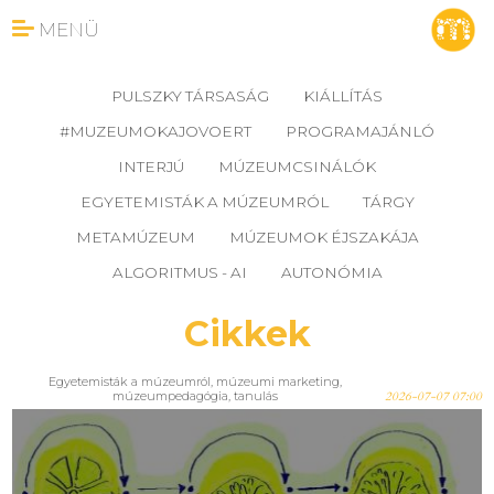
MENÜ
PULSZKY TÁRSASÁG
KIÁLLÍTÁS
#MUZEUMOKAJOVOERT
PROGRAMAJÁNLÓ
INTERJÚ
MÚZEUMCSINÁLÓK
EGYETEMISTÁK A MÚZEUMRÓL
TÁRGY
METAMÚZEUM
MÚZEUMOK ÉJSZAKÁJA
ALGORITMUS - AI
AUTONÓMIA
Cikkek
Egyetemisták a múzeumról
,
múzeumi marketing
,
múzeumpedagógia
,
tanulás
2026-07-07 07:00