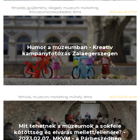
fénykép
,
gyűjtemény
,
látogató
,
múzeumi marketing
,
#muzeumozzaszobadbol
,
téma
2023-03-24 07:00
Humor a múzeumban - Kreatív
kampányfotózás Zalaegerszegen
felhívás
,
múzeumi marketing
,
műhely
,
téma
2023-02-04 16:00
Mit tehetnek a múzeumok a sokféle
kötöttség és elvárás mellett/ellenére? -
2023.02.07., MKVM - a Párbeszédben