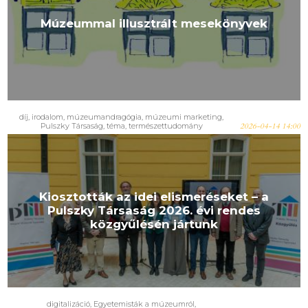
Múzeummal illusztrált mesekönyvek
díj
,
irodalom
,
múzeumandragógia
,
múzeumi marketing
,
Pulszky Társaság
,
téma
,
természettudomány
2026-04-14 14:00
Kiosztották az idei elismeréseket – a
Pulszky Társaság 2026. évi rendes
közgyűlésén jártunk
digitalizáció
,
Egyetemisták a múzeumról
,