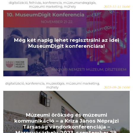
digitalizáció
,
felhívás
,
konferencia
,
múzeumandragógia
,
múzeumi marketing
,
műhely
2023-11-11 16:00
Még két napig lehet regisztrálni az idei
MuseumDigit konferenciára!
digitalizáció
,
konferencia
,
muzeológia
,
múzeumi marketing
,
műhely
2023-09-26 14:00
Múzeumi örökség és múzeumi
kommunikáció – a Kriza János Néprajzi
Társaság vándorkonferenciája –
Marosvásárhely, 2023. szeptember 29.