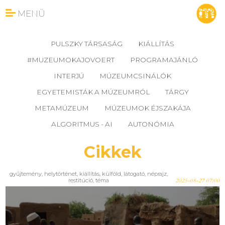
MENÜ
PULSZKY TÁRSASÁG
KIÁLLÍTÁS
#MUZEUMOKAJOVOERT
PROGRAMAJÁNLÓ
INTERJÚ
MÚZEUMCSINÁLÓK
EGYETEMISTÁK A MÚZEUMRÓL
TÁRGY
METAMÚZEUM
MÚZEUMOK ÉJSZAKÁJA
ALGORITMUS - AI
AUTONÓMIA
Cikkek
gyűjtemény
,
helytörténet
,
kiállítás
,
külföld
,
látogató
,
néprajz
,
restitúció
,
téma
2025-08-27 07:00