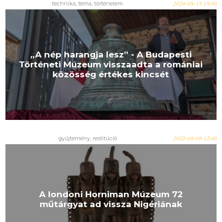
technika
,
téma
,
történelem
2024-05-15 15:00
„A nép harangja lesz” - A Budapesti
Történeti Múzeum visszaadta a romániai
közösség értékes kincsét
gyűjtemény
,
restitúció
2022-08-09 12:00
A londoni Horniman Múzeum 72
műtárgyat ad vissza Nigériának