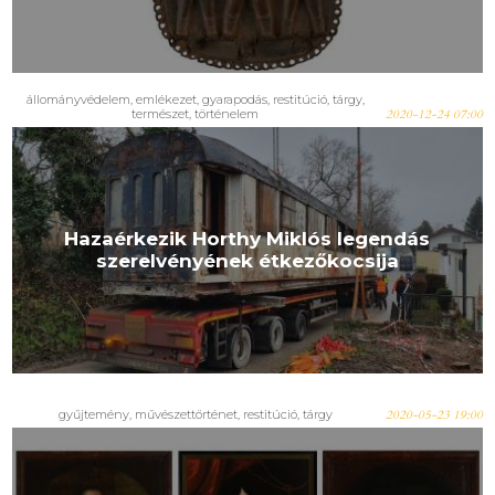
állományvédelem
,
emlékezet
,
gyarapodás
,
restitúció
,
tárgy
,
természet
,
történelem
2020-12-24 07:00
Hazaérkezik Horthy Miklós legendás
szerelvényének étkezőkocsija
gyűjtemény
,
művészettörténet
,
restitúció
,
tárgy
2020-05-23 19:00