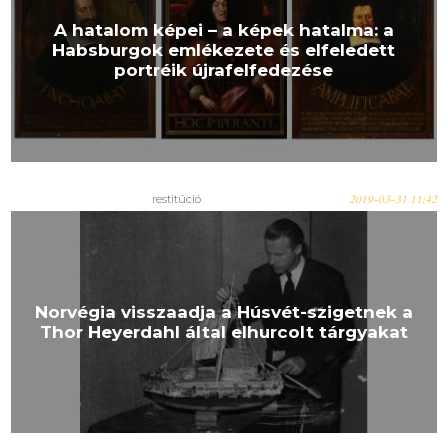
A hatalom képei – a képek hatalma: a
Habsburgok emlékezete és elfeledett
portréik újrafelfedezése
restitúció
2019-03-31 11:42
Norvégia visszaadja a Húsvét-szigetnek a
Thor Heyerdahl által elhurcolt tárgyakat