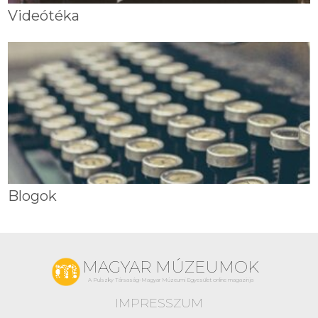
Videótéka
Blogok
MAGYAR MÚZEUMOK
A Pulszky Társaság-Magyar Múzeumi Egyesület online magazinja
IMPRESSZUM