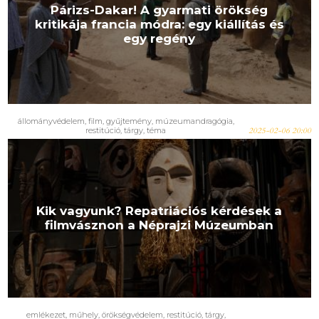
Párizs-Dakar! A gyarmati örökség
kritikája francia módra: egy kiállítás és
egy regény
állományvédelem
,
film
,
gyűjtemény
,
múzeumandragógia
,
restitúció
,
tárgy
,
téma
2025-02-06 20:00
Kik vagyunk? Repatriációs kérdések a
filmvásznon a Néprajzi Múzeumban
emlékezet
,
műhely
,
örökségvédelem
,
restitúció
,
tárgy
,