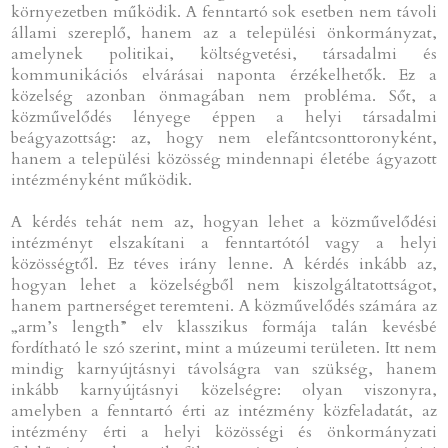
környezetben működik. A fenntartó sok esetben nem távoli
állami szereplő, hanem az a települési önkormányzat,
amelynek politikai, költségvetési, társadalmi és
kommunikációs elvárásai naponta érzékelhetők. Ez a
közelség azonban önmagában nem probléma. Sőt, a
közművelődés lényege éppen a helyi társadalmi
beágyazottság: az, hogy nem elefántcsonttoronyként,
hanem a települési közösség mindennapi életébe ágyazott
intézményként működik.
A kérdés tehát nem az, hogyan lehet a közművelődési
intézményt elszakítani a fenntartótól vagy a helyi
közösségtől. Ez téves irány lenne. A kérdés inkább az,
hogyan lehet a közelségből nem kiszolgáltatottságot,
hanem partnerséget teremteni. A közművelődés számára az
„arm’s length” elv klasszikus formája talán kevésbé
fordítható le szó szerint, mint a múzeumi területen. Itt nem
mindig karnyújtásnyi távolságra van szükség, hanem
inkább karnyújtásnyi közelségre: olyan viszonyra,
amelyben a fenntartó érti az intézmény közfeladatát, az
intézmény érti a helyi közösségi és önkormányzati