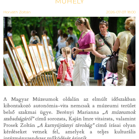
MŰHELY
Horváth Zoltán
2026-07-07 18:00
A Magyar Múzeumok oldalán az elmúlt időszakban
kibontakozó autonómia-vita nemcsak a múzeumi terület
belső szakmai ügye. Berényi Marianna
„A múzeumok
szabadságáról”
című sorozata, Kaján Imre vitairata, valamint
Prosek Zoltán
„A karnyújtásnyi távolság”
című írásai olyan
kérdéseket vetnek fel, amelyek a teljes kulturális
intézményrendszer működését érintik.