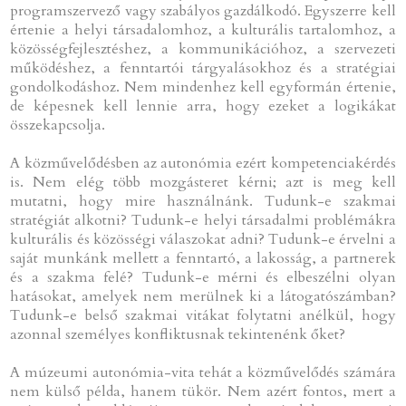
programszervező vagy szabályos gazdálkodó. Egyszerre kell
értenie a helyi társadalomhoz, a kulturális tartalomhoz, a
közösségfejlesztéshez, a kommunikációhoz, a szervezeti
működéshez, a fenntartói tárgyalásokhoz és a stratégiai
gondolkodáshoz. Nem mindenhez kell egyformán értenie,
de képesnek kell lennie arra, hogy ezeket a logikákat
összekapcsolja.
A közművelődésben az autonómia ezért kompetenciakérdés
is. Nem elég több mozgásteret kérni; azt is meg kell
mutatni, hogy mire használnánk. Tudunk-e szakmai
stratégiát alkotni? Tudunk-e helyi társadalmi problémákra
kulturális és közösségi válaszokat adni? Tudunk-e érvelni a
saját munkánk mellett a fenntartó, a lakosság, a partnerek
és a szakma felé? Tudunk-e mérni és elbeszélni olyan
hatásokat, amelyek nem merülnek ki a látogatószámban?
Tudunk-e belső szakmai vitákat folytatni anélkül, hogy
azonnal személyes konfliktusnak tekintenénk őket?
A múzeumi autonómia-vita tehát a közművelődés számára
nem külső példa, hanem tükör. Nem azért fontos, mert a