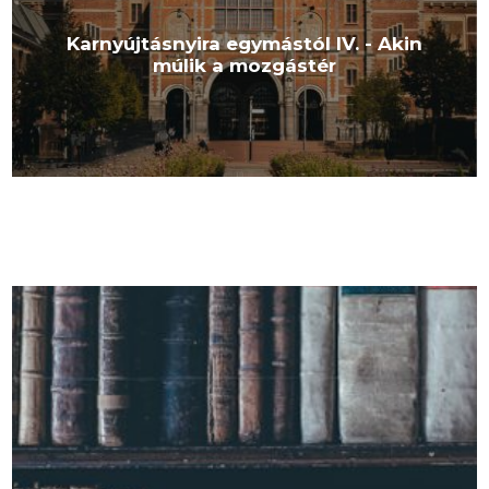
Karnyújtásnyira egymástól IV. - Akin
múlik a mozgástér