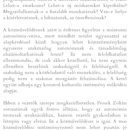
Lehet-e vitatkozni? Lehet-e új módszereket kipróbálni?
Megszólalhatnak-e a fiatalabb munkatársak? Van-e helye
a kísérletezésnek, a hibázásnak, az önreflexiónak?
A közművelődésnek azért is érdemes figyelnie a múzeumi
autonómia-vitára, mert mindkét terület ugyanazzal az
alapkérdéssel küzd: hogyan lehet közintézményként
egyszerre szakmailag autonómnak és társadalmilag
elszámoltathatónak lenni? Ez nem feloldhatatlan
ellentmondás, de csak akkor kezelhető, ha nem egymás
ellenében beszélünk szabadságról és felelősségről. A
szabadság nem a közfeladattól való menekülés, a felelősség
pedig nem a szakmai mozgástér felszámolása. A kettő
együtt adhatja egy korszerű kulturális intézmény működési
alapját.
Ebben a vezetők szerepe megkerülhetetlen. Prosek Zoltán
sorozatának egyik fontos állítása, hogy az autonómia
nemcsak struktúrákban, hanem vezetői gyakorlatban is
létrejön vagy elvész. Ez a közművelődésre is igaz. A mai
közművelődési intézményvezető nem lehet pusztán jó