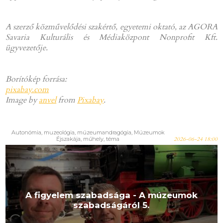
A szerző közművelődési szakértő, egyetemi oktató, az AGORA
Savaria Kulturális és Médiaközpont Nonprofit Kft.
ügyvezetője.
Borítókép forrása:
pixabay.com
Image by
anvel
from
Pixabay
.
Autonómia, muzeológia, múzeumandragógia, Múzeumok
Éjszakája, műhely, téma
2026-06-24 18:00
A figyelem szabadsága - A múzeumok
szabadságáról 5.