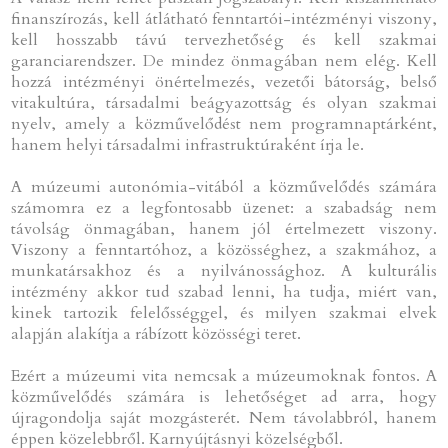
finanszírozás, kell átlátható fenntartói-intézményi viszony,
kell hosszabb távú tervezhetőség és kell szakmai
garanciarendszer. De mindez önmagában nem elég. Kell
hozzá intézményi önértelmezés, vezetői bátorság, belső
vitakultúra, társadalmi beágyazottság és olyan szakmai
nyelv, amely a közművelődést nem programnaptárként,
hanem helyi társadalmi infrastruktúraként írja le.
A múzeumi autonómia-vitából a közművelődés számára
számomra ez a legfontosabb üzenet: a szabadság nem
távolság önmagában, hanem jól értelmezett viszony.
Viszony a fenntartóhoz, a közösséghez, a szakmához, a
munkatársakhoz és a nyilvánossághoz. A kulturális
intézmény akkor tud szabad lenni, ha tudja, miért van,
kinek tartozik felelősséggel, és milyen szakmai elvek
alapján alakítja a rábízott közösségi teret.
Ezért a múzeumi vita nemcsak a múzeumoknak fontos. A
közművelődés számára is lehetőséget ad arra, hogy
újragondolja saját mozgásterét. Nem távolabbról, hanem
éppen közelebbről. Karnyújtásnyi közelségből.