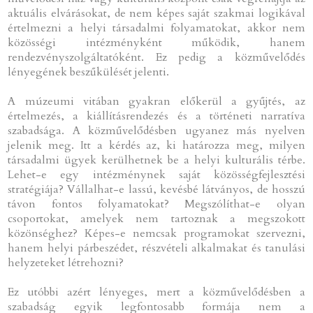
aktuális elvárásokat, de nem képes saját szakmai logikával
értelmezni a helyi társadalmi folyamatokat, akkor nem
közösségi intézményként működik, hanem
rendezvényszolgáltatóként. Ez pedig a közművelődés
lényegének beszűkülését jelenti.
A múzeumi vitában gyakran előkerül a gyűjtés, az
értelmezés, a kiállításrendezés és a történeti narratíva
szabadsága. A közművelődésben ugyanez más nyelven
jelenik meg. Itt a kérdés az, ki határozza meg, milyen
társadalmi ügyek kerülhetnek be a helyi kulturális térbe.
Lehet-e egy intézménynek saját közösségfejlesztési
stratégiája? Vállalhat-e lassú, kevésbé látványos, de hosszú
távon fontos folyamatokat? Megszólíthat-e olyan
csoportokat, amelyek nem tartoznak a megszokott
közönséghez? Képes-e nemcsak programokat szervezni,
hanem helyi párbeszédet, részvételi alkalmakat és tanulási
helyzeteket létrehozni?
Ez utóbbi azért lényeges, mert a közművelődésben a
szabadság egyik legfontosabb formája nem a