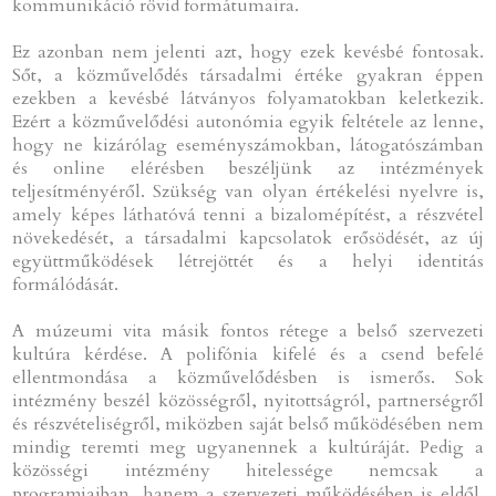
kommunikáció rövid formátumaira.
Ez azonban nem jelenti azt, hogy ezek kevésbé fontosak.
Sőt, a közművelődés társadalmi értéke gyakran éppen
ezekben a kevésbé látványos folyamatokban keletkezik.
Ezért a közművelődési autonómia egyik feltétele az lenne,
hogy ne kizárólag eseményszámokban, látogatószámban
és online elérésben beszéljünk az intézmények
teljesítményéről. Szükség van olyan értékelési nyelvre is,
amely képes láthatóvá tenni a bizalomépítést, a részvétel
növekedését, a társadalmi kapcsolatok erősödését, az új
együttműködések létrejöttét és a helyi identitás
formálódását.
A múzeumi vita másik fontos rétege a belső szervezeti
kultúra kérdése. A polifónia kifelé és a csend befelé
ellentmondása a közművelődésben is ismerős. Sok
intézmény beszél közösségről, nyitottságról, partnerségről
és részvételiségről, miközben saját belső működésében nem
mindig teremti meg ugyanennek a kultúráját. Pedig a
közösségi intézmény hitelessége nemcsak a
programjaiban, hanem a szervezeti működésében is eldől.