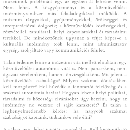
múzeumok problémáit egy az egyben át lehetne venni.
Nem lehet. A közgyűjteményi és a közművelődési
intézményrendszer más feladatlogikával működik. A
múzeum tárgyakkal, gyűjteményekkel, örökséggel és
interpretációval dolgozik; a közművelődés közösségekkel,
részvétellel, tanulással, helyi kapcsolatokkal és társadalmi
terekkel. De mindkettőnek ugyanaz a tétje: képes-e a
kulturális intézmény több lenni, mint adminisztratív
egység, szolgáltató vagy kommunikációs felület.
Talán érdemes lenne a múzeumi vita mellett elindítani egy
közművelődési autonómia-vitát is. Nem panaszként, nem
ágazati sérelemként, hanem önvizsgálatként. Mit jelent a
közművelődés szabadsága? Milyen szakmai döntésekben
kell mozgástér? Hol húzódik a fenntartói felelősség és a
szakmai autonómia határa? Hogyan lehet a helyi politikai,
társadalmi és közösségi elvárásokat úgy kezelni, hogy az
intézmény ne veszítse el saját karakterét? És talán a
legkényelmetlenebb kérdés: ha nagyobb szakmai
szabadságot kapnánk, tudnánk-e vele élni?
A válasz nem lehet pusztán jogszabályi. Kell kiszámítható