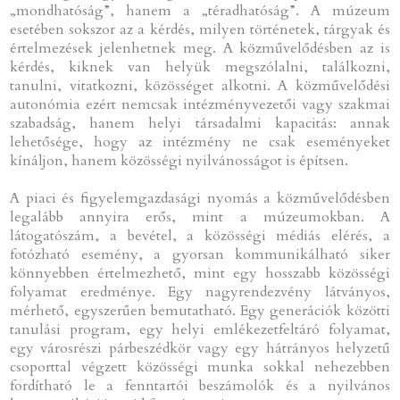
„mondhatóság”, hanem a „téradhatóság”. A múzeum
esetében sokszor az a kérdés, milyen történetek, tárgyak és
értelmezések jelenhetnek meg. A közművelődésben az is
kérdés, kiknek van helyük megszólalni, találkozni,
tanulni, vitatkozni, közösséget alkotni. A közművelődési
autonómia ezért nemcsak intézményvezetői vagy szakmai
szabadság, hanem helyi társadalmi kapacitás: annak
lehetősége, hogy az intézmény ne csak eseményeket
kínáljon, hanem közösségi nyilvánosságot is építsen.
A piaci és figyelemgazdasági nyomás a közművelődésben
legalább annyira erős, mint a múzeumokban. A
látogatószám, a bevétel, a közösségi médiás elérés, a
fotózható esemény, a gyorsan kommunikálható siker
könnyebben értelmezhető, mint egy hosszabb közösségi
folyamat eredménye. Egy nagyrendezvény látványos,
mérhető, egyszerűen bemutatható. Egy generációk közötti
tanulási program, egy helyi emlékezetfeltáró folyamat,
egy városrészi párbeszédkör vagy egy hátrányos helyzetű
csoporttal végzett közösségi munka sokkal nehezebben
fordítható le a fenntartói beszámolók és a nyilvános