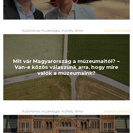
Autonómia, muzeológia, műhely, téma
2026-07-01 07:00
Mit vár Magyarország a múzeumaitól? –
Van-e közös válaszunk arra, hogy mire
valók a múzeumaink?
Autonómia, muzeológia, műhely, téma
2026-06-26 18:00