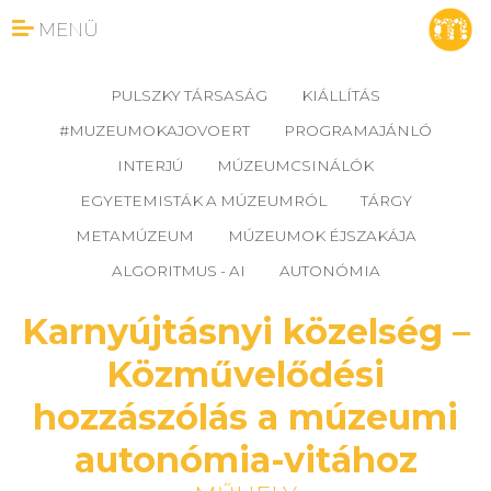
MENÜ
PULSZKY TÁRSASÁG
KIÁLLÍTÁS
#MUZEUMOKAJOVOERT
PROGRAMAJÁNLÓ
INTERJÚ
MÚZEUMCSINÁLÓK
EGYETEMISTÁK A MÚZEUMRÓL
TÁRGY
METAMÚZEUM
MÚZEUMOK ÉJSZAKÁJA
ALGORITMUS - AI
AUTONÓMIA
Karnyújtásnyi közelség –
Közművelődési
hozzászólás a múzeumi
autonómia-vitához