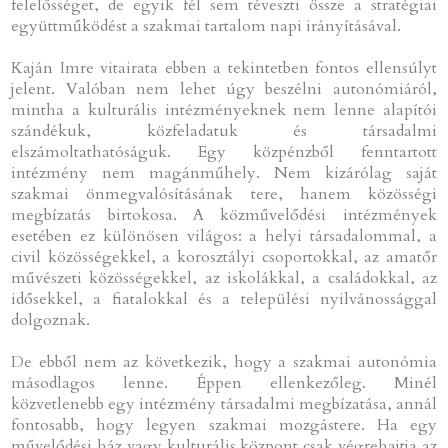
felelősséget, de egyik fél sem téveszti össze a stratégiai
együttműködést a szakmai tartalom napi irányításával.
Kaján Imre vitairata ebben a tekintetben fontos ellensúlyt
jelent. Valóban nem lehet úgy beszélni autonómiáról,
mintha a kulturális intézményeknek nem lenne alapítói
szándékuk, közfeladatuk és társadalmi
elszámoltathatóságuk. Egy közpénzből fenntartott
intézmény nem magánműhely. Nem kizárólag saját
szakmai önmegvalósításának tere, hanem közösségi
megbízatás birtokosa. A közművelődési intézmények
esetében ez különösen világos: a helyi társadalommal, a
civil közösségekkel, a korosztályi csoportokkal, az amatőr
művészeti közösségekkel, az iskolákkal, a családokkal, az
idősekkel, a fiatalokkal és a települési nyilvánossággal
dolgoznak.
De ebből nem az következik, hogy a szakmai autonómia
másodlagos lenne. Éppen ellenkezőleg. Minél
közvetlenebb egy intézmény társadalmi megbízatása, annál
fontosabb, hogy legyen szakmai mozgástere. Ha egy
művelődési ház vagy kulturális központ csak végrehajtja az