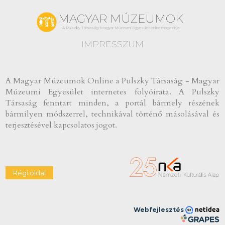
MAGYAR MÚZEUMOK
A Pulszky Társaság-Magyar Múzeumi Egyesület online magazinja
IMPRESSZUM
A Magyar Múzeumok Online a Pulszky Társaság - Magyar
Múzeumi Egyesület internetes folyóirata. A Pulszky
Társaság fenntart minden, a portál bármely részének
bármilyen módszerrel, technikával történő másolásával és
terjesztésével kapcsolatos jogot.
Webfejlesztés