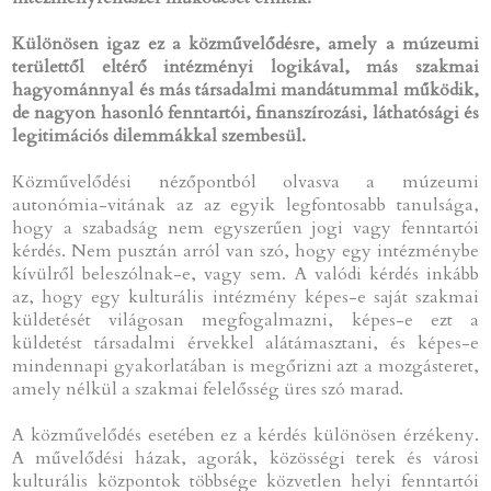
Különösen igaz ez a közművelődésre, amely a múzeumi
területtől eltérő intézményi logikával, más szakmai
hagyománnyal és más társadalmi mandátummal működik,
de nagyon hasonló fenntartói, finanszírozási, láthatósági és
legitimációs dilemmákkal szembesül.
Közművelődési nézőpontból olvasva a múzeumi
autonómia-vitának az az egyik legfontosabb tanulsága,
hogy a szabadság nem egyszerűen jogi vagy fenntartói
kérdés. Nem pusztán arról van szó, hogy egy intézménybe
kívülről beleszólnak-e, vagy sem. A valódi kérdés inkább
az, hogy egy kulturális intézmény képes-e saját szakmai
küldetését világosan megfogalmazni, képes-e ezt a
küldetést társadalmi érvekkel alátámasztani, és képes-e
mindennapi gyakorlatában is megőrizni azt a mozgásteret,
amely nélkül a szakmai felelősség üres szó marad.
A közművelődés esetében ez a kérdés különösen érzékeny.
A művelődési házak, agorák, közösségi terek és városi
kulturális központok többsége közvetlen helyi fenntartói