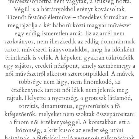
művészcsoportba nem vágytak, a szükség hozta.
Végül is a hátrányokból erényt kovácsoltak.
Tizenöt festőnő életműve – töredékes formában –
megrajzolja a két háború közti magyar művészet
egy eddig ismeretlen arcát. Ez az arcél nem
szokványos, nem illeszkedik az eddig dominánsnak
tartott művészeti irányvonalakba, még ha időnként
érintkezik is velük. A képeken gyakran tükröződik
egy sajátos, eredeti nézőpont, amely szembemegy a
női művészetről alkotott sztereotípiákkal. A művek
többsége nem lágy, nem finomkodó, az
érzékenynek tartott női lélek nem jelenik meg
rajtuk. Helyette a nyerseség, a groteszk látásmód,
torzítás, dinamizmus, egyszerűsítés a fő
kifejezőerők, melyeket nem szoktak összepárosítani
a finom női érzékenységgel. A korszakban ezt a
közönség, a kritikusok az eredetiség utáni
hajszának, a férfiakkal való versengés túlkapásának