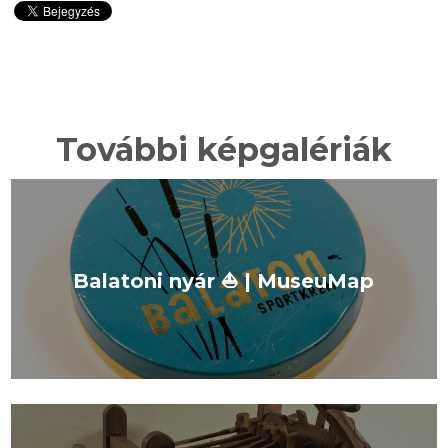
További képgalériák
Balatoni nyár ⛵️ | MuseuMap