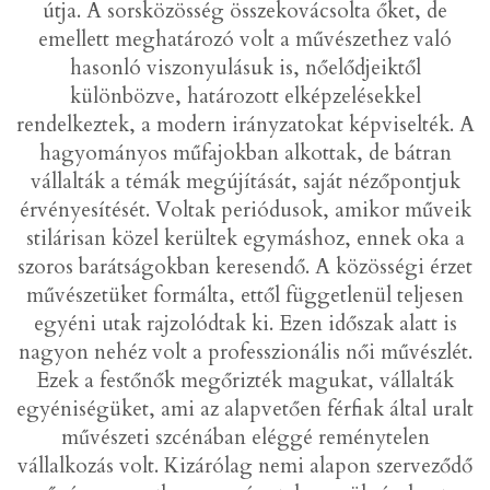
útja. A sorsközösség összekovácsolta őket, de
emellett meghatározó volt a művészethez való
hasonló viszonyulásuk is, nőelődjeiktől
különbözve, határozott elképzelésekkel
rendelkeztek, a modern irányzatokat képviselték. A
hagyományos műfajokban alkottak, de bátran
vállalták a témák megújítását, saját nézőpontjuk
érvényesítését. Voltak periódusok, amikor műveik
stilárisan közel kerültek egymáshoz, ennek oka a
szoros barátságokban keresendő. A közösségi érzet
művészetüket formálta, ettől függetlenül teljesen
egyéni utak rajzolódtak ki. Ezen időszak alatt is
nagyon nehéz volt a professzionális női művészlét.
Ezek a festőnők megőrizték magukat, vállalták
egyéniségüket, ami az alapvetően férfiak által uralt
művészeti szcénában eléggé reménytelen
vállalkozás volt. Kizárólag nemi alapon szerveződő