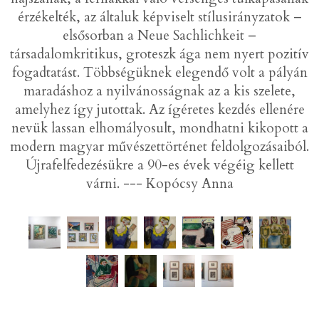
érzékelték, az általuk képviselt stílusirányzatok –
elsősorban a Neue Sachlichkeit –
társadalomkritikus, groteszk ága nem nyert pozitív
fogadtatást. Többségüknek elegendő volt a pályán
maradáshoz a nyilvánosságnak az a kis szelete,
amelyhez így jutottak. Az ígéretes kezdés ellenére
nevük lassan elhomályosult, mondhatni kikopott a
modern magyar művészettörténet feldolgozásaiból.
Újrafelfedezésükre a 90-es évek végéig kellett
várni. --- Kopócsy Anna