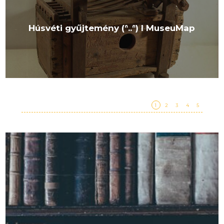
Húsvéti gyűjtemény (ᐢ..ᐢ) I MuseuMap
1
2
3
4
5