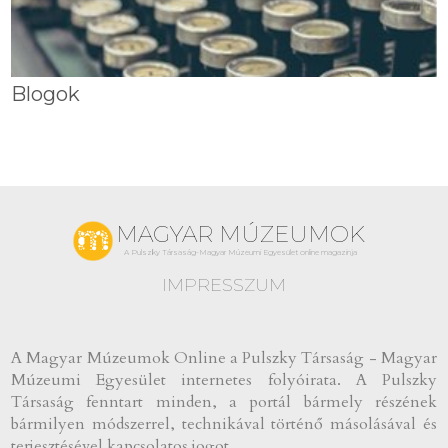
Blogok
MAGYAR MÚZEUMOK
A Pulszky Társaság-Magyar Múzeumi Egyesület online magazinja
IMPRESSZUM
A Magyar Múzeumok Online a Pulszky Társaság - Magyar
Múzeumi Egyesület internetes folyóirata. A Pulszky
Társaság fenntart minden, a portál bármely részének
bármilyen módszerrel, technikával történő másolásával és
terjesztésével kapcsolatos jogot.