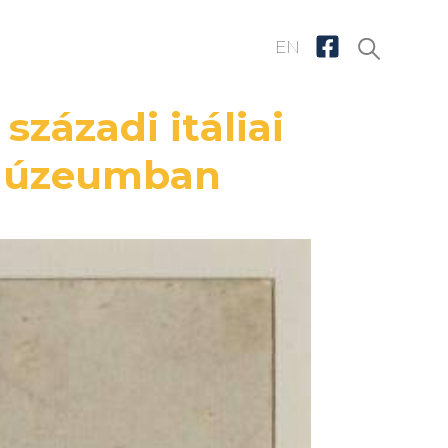
EN
századi itáliai
 Múzeumban