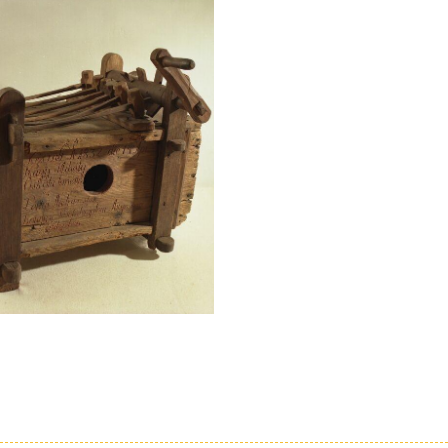
véti gyűjtemény
ᐢ..ᐢ) I MuseuMap