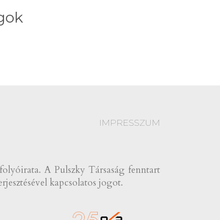
gok
IMPRESSZUM
yóirata. A Pulszky Társaság fenntart
rjesztésével kapcsolatos jogot.