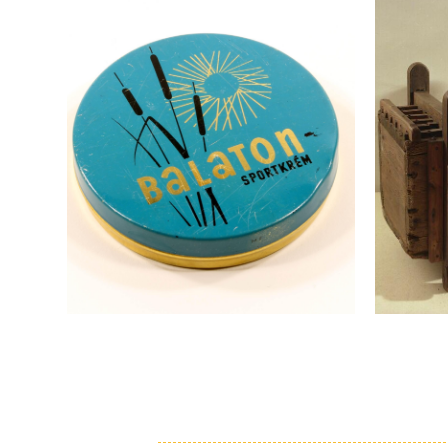
Balatoni nyár ⛵️ |
Hús
(
MuseuMap