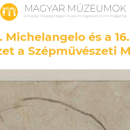
MAGYAR MÚZEUMOK
A Pulszky Társaság-Magyar Múzeumi Egyesület online magazinja
. Michelangelo és a 16. 
zet a Szépművészeti