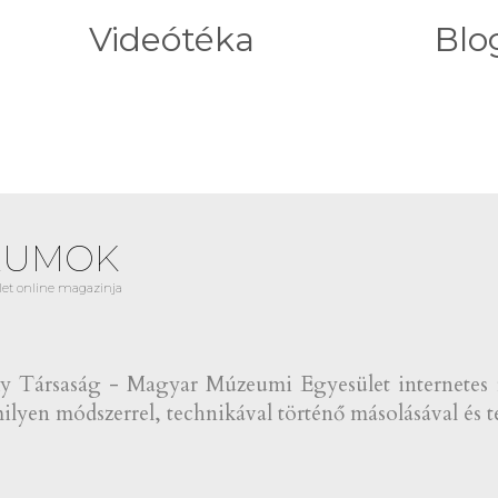
Videótéka
Blo
EUMOK
et online magazinja
Társaság - Magyar Múzeumi Egyesület internetes fol
lyen módszerrel, technikával történő másolásával és te