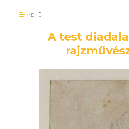
MENÜ
A test diadala
rajzművés