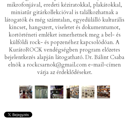
mikrofonjával, eredeti kéziratokkal, plakátokkal,
miniatűr gitárkollekcióval is találkozhatnak a
látogatók és még számtalan, egyedülálló kulturális
kincset, hangszert, viseletet és dokumentumot,
kortörténeti emléket ismerhetnek meg a bel- és
külföldi rock- és popzenéhez kapcsolódóan. A
KurátoROCK vendégségben program előzetes
bejelentkezés alapján látogatható. Dr. Bálint Csaba
elnök a rockcsarnok@gmail.com e-mail-címen
várja az érdeklődéseket.