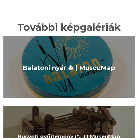
További képgalériák
Balatoni nyár ⛵️ | MuseuMap
Húsvéti gyűjtemény (ᐢ..ᐢ) I MuseuMap