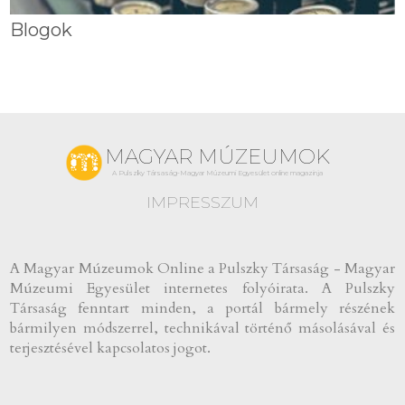
Blogok
MAGYAR MÚZEUMOK
A Pulszky Társaság-Magyar Múzeumi Egyesület online magazinja
IMPRESSZUM
A Magyar Múzeumok Online a Pulszky Társaság - Magyar
Múzeumi Egyesület internetes folyóirata. A Pulszky
Társaság fenntart minden, a portál bármely részének
bármilyen módszerrel, technikával történő másolásával és
terjesztésével kapcsolatos jogot.