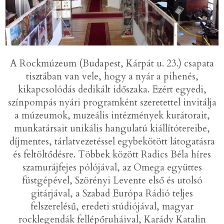
A Rockmúzeum (Budapest, Kárpát u. 23.) csapata
tisztában van vele, hogy a nyár a pihenés,
kikapcsolódás dedikált időszaka. Ezért egyedi,
színpompás nyári programként szeretettel invitálja
a múzeumok, muzeális intézmények kurátorait,
munkatársait unikális hangulatú kiállítótereibe,
díjmentes, tárlatvezetéssel egybekötött látogatásra
és feltöltődésre. Többek között Radics Béla híres
szamurájfejes pólójával, az Omega együttes
füstgépével, Szörényi Levente első és utolsó
gitárjával, a Szabad Európa Rádió teljes
felszerelésű, eredeti stúdiójával, magyar
rocklegendák fellépőruháival, Karády Katalin