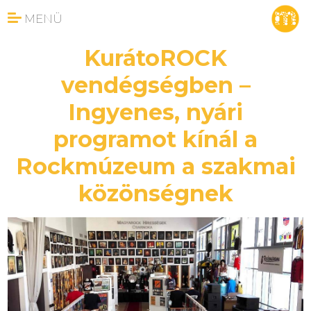
MENÜ
KurátoROCK
vendégségben –
Ingyenes, nyári
programot kínál a
Rockmúzeum a szakmai
közönségnek