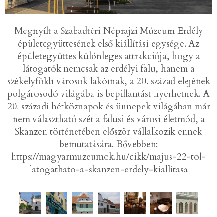
Megnyílt a Szabadtéri Néprajzi Múzeum Erdély
épületegyüttesének első kiállítási egysége. Az
épületegyüttes különleges attrakciója, hogy a
látogatók nemcsak az erdélyi falu, hanem a
székelyföldi városok lakóinak, a 20. század elejének
polgárosodó világába is bepillantást nyerhetnek. A
20. századi hétköznapok és ünnepek világában már
nem választható szét a falusi és városi életmód, a
Skanzen történetében először vállalkozik ennek
bemutatására. Bővebben:
https://magyarmuzeumok.hu/cikk/majus-22-tol-
latogathato-a-skanzen-erdely-kiallitasa