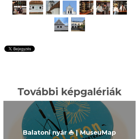
További képgalériák
Balatoni nyár ⛵️ | MuseuMap