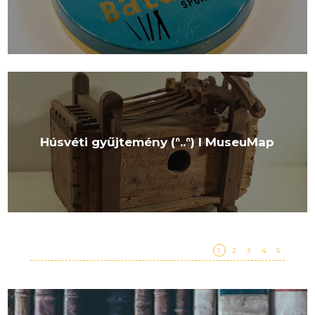
Húsvéti gyűjtemény (ᐢ..ᐢ) I MuseuMap
1
2
3
4
5