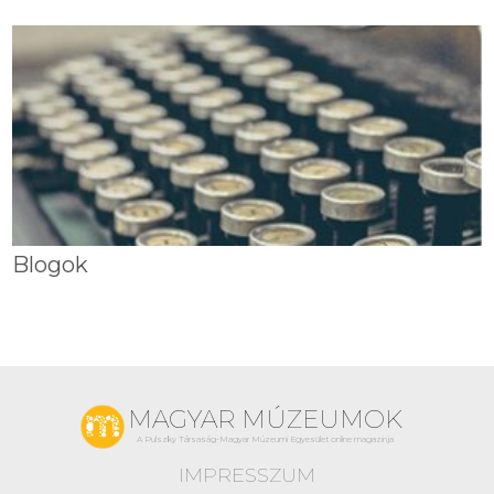
Blogok
MAGYAR MÚZEUMOK
A Pulszky Társaság-Magyar Múzeumi Egyesület online magazinja
IMPRESSZUM