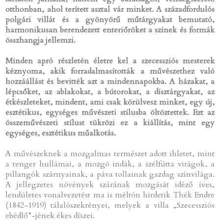
otthonban, ahol terített asztal vár minket. A századfordulós
polgári villát és a gyönyörű műtárgyakat bemutató,
harmonikusan berendezett enteriőröket a színek és formák
összhangja jellemzi.
Minden apró részletén életre kel a szecessziós mesterek
kéznyoma, akik forradalmasították a művészethez való
hozzáállást és bevitték azt a mindennapokba. A házakat, a
lépcsőket, az ablakokat, a bútorokat, a dísztárgyakat, az
étkészleteket, mindent, ami csak körülvesz minket, egy új,
esztétikus, egységes művészeti stílusba öltöztettek. Ezt az
összeművészeti stílust tükrözi ez a kiállítás, mint egy
egységes, esztétikus műalkotás.
A művészeknek a mozgalmas természet adott ihletet, mint
a tenger hullámai, a mozgó indák, a szélfútta virágok, a
pillangók szárnyainak, a páva tollainak gazdag színvilága.
A jellegzetes növények szárának mozgását idéző íves,
lendületes vonalvezetést ma is méltón hirdetik Thék Endre
(1842-1919) tálalószekrényei, melyek a villa „Szecessziós
ebédlő”-jének ékes díszei.