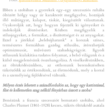
Ebben a szobában a gyerekek egy-egy szecessziós ruhába
öltözött hölgy vagy úr karakterét megfigyelve, hozzájuk
illő műtárgyat, kalapot, táskát, kiegészítőt választanak.
Gyakorolják azt, hogy hogyan fejezzék ki igényeiket és
indokolják döntéseiket. Közben megfigyelik a
stílusjegyeket, a formákat, a díszítettséget és az anyagokat.
Ezzel a játékkal „belebújhatunk” a korszak színes,
természetes formákban gazdag stílusába, átérezhetjük
optimizmusát, művészeti szabadságvágyát. Egyedi
stílusunk kialakítása tudatos folyamat, a belső világunk és a
külső megjelenésünk összehangolása. A viselkedésünkben,
az öltözködésünkben, az otthonunk berendezésében
tükröződik az értékrendünk, az életmódunk, mely a korral
és a személyiség fejlődésével változik.
Milyen érzés lehetett a századfordulón az, hogy egy kattintással,
füst és kellemetlen szag nélkül fényárban úszott a szoba?
Benézünk a francia szecessziót bemutató szobába, ahol
Charles Plumet (1861-1928) kecses, tükrös öltözködő asztala