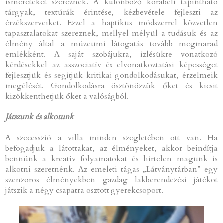
ismereteket szereznek. A különböző korabeli tapintható
tárgyak, textúrák érintése, kézbevétele fejleszti az
érzékszerveiket. Ezzel a haptikus módszerrel közvetlen
tapasztalatokat szereznek, mellyel mélyül a tudásuk és az
élmény által a múzeumi látogatás tovább megmarad
emlékként. A saját szobájukra, ízlésükre vonatkozó
kérdésekkel az asszociatív és elvonatkoztatási képességet
fejlesztjük és segítjük kritikai gondolkodásukat, érzelmeik
megélését. Gondolkodásra ösztönözzük őket és kicsit
kizökkenthetjük őket a valóságból.
Játszunk és alkotunk
A szecesszió a villa minden szegletében ott van. Ha
befogadjuk a látottakat, az élményeket, akkor beindítja
bennünk a kreatív folyamatokat és hirtelen magunk is
alkotni szeretnénk. Az emeleti tágas „Látványtárban” egy
szenzoros élményekben gazdag lakberendezési játékot
játszik a négy csapatra osztott gyerekcsoport.