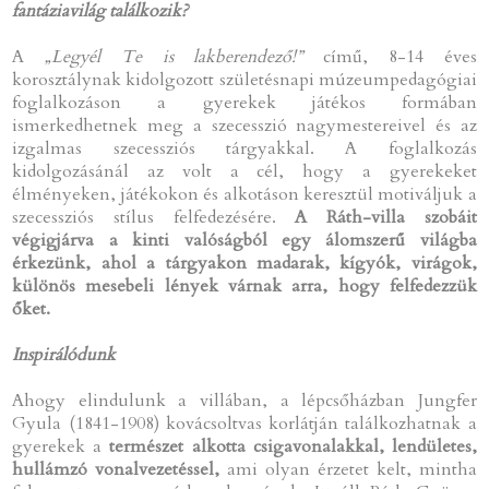
fantáziavilág találkozik?
A
„Legyél Te is lakberendező!”
című, 8-14 éves
korosztálynak kidolgozott születésnapi múzeumpedagógiai
foglalkozáson a gyerekek játékos formában
ismerkedhetnek meg a szecesszió nagymestereivel és az
izgalmas szecessziós tárgyakkal. A foglalkozás
kidolgozásánál az volt a cél, hogy a gyerekeket
élményeken, játékokon és alkotáson keresztül motiváljuk a
szecessziós stílus felfedezésére.
A Ráth-villa szobáit
végigjárva a kinti valóságból egy álomszerű világba
érkezünk, ahol a tárgyakon madarak, kígyók, virágok,
különös mesebeli lények várnak arra, hogy felfedezzük
őket.
Inspirálódunk
Ahogy elindulunk a villában, a lépcsőházban Jungfer
Gyula (1841-1908) kovácsoltvas korlátján találkozhatnak a
gyerekek a
természet alkotta csigavonalakkal, lendületes,
hullámzó vonalvezetéssel,
ami olyan érzetet kelt, mintha