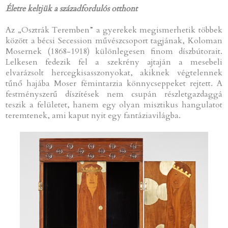
Életre keltjük a századfordulós otthont
Az „Osztrák Teremben” a gyerekek megismerhetik többek
között a bécsi Secession művészcsoport tagjának, Koloman
Mosernek (1868-1918) különlegesen finom díszbútorait.
Lelkesen fedezik fel a szekrény ajtaján a mesebeli
elvarázsolt hercegkisasszonyokat, akiknek végtelennek
tűnő hajába Moser fémintarzia könnycseppeket rejtett. A
festményszerű díszítések nem csupán részletgazdaggá
teszik a felületet, hanem egy olyan misztikus hangulatot
teremtenek, ami kaput nyit egy fantáziavilágba.