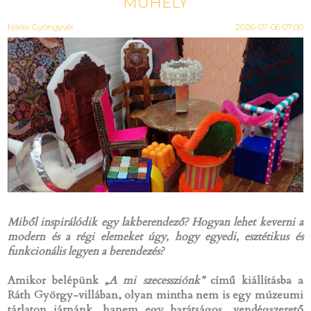
MŰHELY
Niklai Gyöngyvér
2026-07-06 07:00
Miből inspirálódik egy lakberendező? Hogyan lehet keverni a
modern és a régi elemeket úgy, hogy egyedi, esztétikus és
funkcionális legyen a berendezés?
Amikor belépünk
„A mi szecessziónk”
című kiállításba a
Ráth György-villában, olyan mintha nem is egy múzeumi
tárlaton járnánk, hanem egy barátságos, vendégszerető