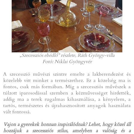
„
Szecessziós ebédlő” részlete, Ráth György-villa
Fotó: Niklai Gyöngyvér
A szecesszió művészi szintre emelte a lakberendezést és
közelebb vitt minket a természethez. Ez a közelség ma is
fontos, csak más formában. Míg a szecessziós művészek a
túlzott iparosodással szemben a kézművességet hirdették,
addig ma a terek rugalmas kihasználása, a kényelem, a
tartós, természetes és újrahasznosított anyagok használata
vált fontossá.
Vajon a gyerekek honnan inspirálódnak? Lehet, hogy közel áll
hozzájuk a szecessziós stílus, amelyben a valóság és a