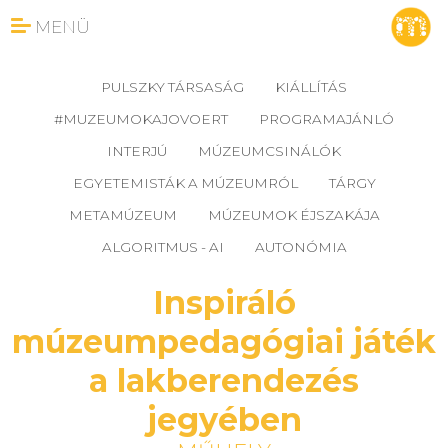
MENÜ
PULSZKY TÁRSASÁG
KIÁLLÍTÁS
#MUZEUMOKAJOVOERT
PROGRAMAJÁNLÓ
INTERJÚ
MÚZEUMCSINÁLÓK
EGYETEMISTÁK A MÚZEUMRÓL
TÁRGY
METAMÚZEUM
MÚZEUMOK ÉJSZAKÁJA
ALGORITMUS - AI
AUTONÓMIA
Inspiráló
múzeumpedagógiai játék
a lakberendezés
jegyében