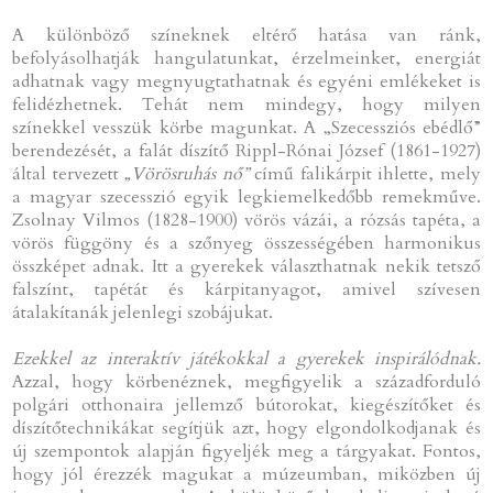
A különböző színeknek eltérő hatása van ránk,
befolyásolhatják hangulatunkat, érzelmeinket, energiát
adhatnak vagy megnyugtathatnak és egyéni emlékeket is
felidézhetnek. Tehát nem mindegy, hogy milyen
színekkel vesszük körbe magunkat. A „Szecessziós ebédlő”
berendezését, a falát díszítő Rippl-Rónai József (1861-1927)
által tervezett
„Vörösruhás nő”
című falikárpit ihlette, mely
a magyar szecesszió egyik legkiemelkedőbb remekműve.
Zsolnay Vilmos (1828-1900) vörös vázái, a rózsás tapéta, a
vörös függöny és a szőnyeg összességében harmonikus
összképet adnak. Itt a gyerekek választhatnak nekik tetsző
falszínt, tapétát és kárpitanyagot, amivel szívesen
átalakítanák jelenlegi szobájukat.
Ezekkel az interaktív játékokkal a gyerekek inspirálódnak.
Azzal, hogy körbenéznek, megfigyelik a századforduló
polgári otthonaira jellemző bútorokat, kiegészítőket és
díszítőtechnikákat segítjük azt, hogy elgondolkodjanak és
új szempontok alapján figyeljék meg a tárgyakat. Fontos,
hogy jól érezzék magukat a múzeumban, miközben új