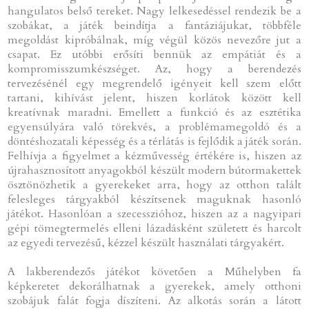
hangulatos belső tereket. Nagy lelkesedéssel rendezik be a
szobákat, a játék beindítja a fantáziájukat, többféle
megoldást kipróbálnak, míg végül közös nevezőre jut a
csapat. Ez utóbbi erősíti bennük az empátiát és a
kompromisszumkészséget. Az, hogy a berendezés
tervezésénél egy megrendelő igényeit kell szem előtt
tartani, kihívást jelent, hiszen korlátok között kell
kreatívnak maradni. Emellett a funkció és az esztétika
egyensúlyára való törekvés, a problémamegoldó és a
döntéshozatali képesség és a térlátás is fejlődik a játék során.
Felhívja a figyelmet a kézművesség értékére is, hiszen az
újrahasznosított anyagokból készült modern bútormakettek
ösztönözhetik a gyerekeket arra, hogy az otthon talált
felesleges tárgyakból készítsenek maguknak hasonló
játékot. Hasonlóan a szecesszióhoz, hiszen az a nagyipari
gépi tömegtermelés elleni lázadásként született és harcolt
az egyedi tervezésű, kézzel készült használati tárgyakért.
A lakberendezős játékot követően a Műhelyben fa
képkeretet dekorálhatnak a gyerekek, amely otthoni
szobájuk falát fogja díszíteni. Az alkotás során a látott