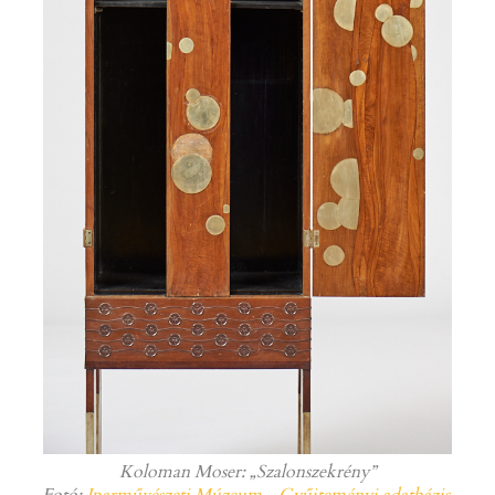
Koloman Moser: „Szalonszekrény”
Fotó:
Iparművészeti Múzeum - Gyűjteményi adatbázis