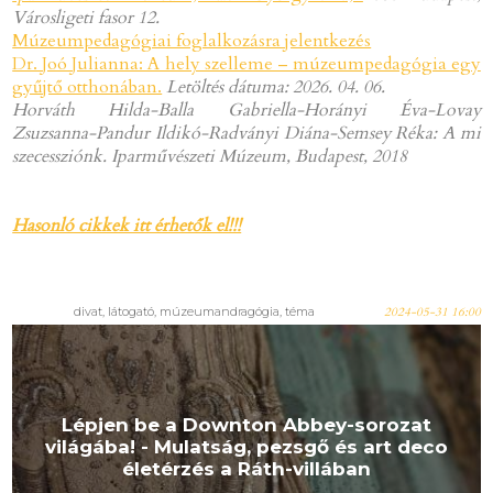
Városligeti fasor 12.
Múzeumpedagógiai foglalkozásra jelentkezés
Dr. Joó Julianna: A hely szelleme – múzeumpedagógia egy
gyűjtő otthonában.
Letöltés dátuma: 2026. 04. 06.
Horváth Hilda-Balla Gabriella-Horányi Éva-Lovay
Zsuzsanna-Pandur Ildikó-Radványi Diána-Semsey Réka: A mi
szecessziónk. Iparművészeti Múzeum, Budapest, 2018
Hasonló cikkek itt érhetők el!!!
divat, látogató, múzeumandragógia, téma
2024-05-31 16:00
Lépjen be a Downton Abbey-sorozat
világába! - Mulatság, pezsgő és art deco
életérzés a Ráth-villában