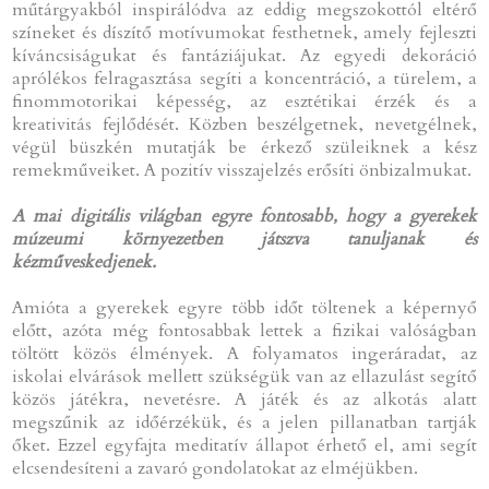
műtárgyakból inspirálódva az eddig megszokottól eltérő
színeket és díszítő motívumokat festhetnek, amely fejleszti
kíváncsiságukat és fantáziájukat. Az egyedi dekoráció
aprólékos felragasztása segíti a koncentráció, a türelem, a
finommotorikai képesség, az esztétikai érzék és a
kreativitás fejlődését. Közben beszélgetnek, nevetgélnek,
végül büszkén mutatják be érkező szüleiknek a kész
remekműveiket. A pozitív visszajelzés erősíti önbizalmukat.
A mai digitális világban egyre fontosabb, hogy a gyerekek
múzeumi környezetben játszva tanuljanak és
kézműveskedjenek.
Amióta a gyerekek egyre több időt töltenek a képernyő
előtt, azóta még fontosabbak lettek a fizikai valóságban
töltött közös élmények. A folyamatos ingeráradat, az
iskolai elvárások mellett szükségük van az ellazulást segítő
közös játékra, nevetésre. A játék és az alkotás alatt
megszűnik az időérzékük, és a jelen pillanatban tartják
őket. Ezzel egyfajta meditatív állapot érhető el, ami segít
elcsendesíteni a zavaró gondolatokat az elméjükben.