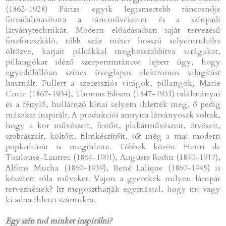
(1862-1928) Párizs egyik legismertebb táncosnője
forradalmasította a táncművészetet és a színpadi
látványtechnikát. Modern előadásaiban saját tervezésű
foszforeszkáló, több száz méter hosszú selyemruhába
öltözve, karjait pálcákkal meghosszabbítva virágokat,
pillangókat idéző szerpentintáncot lejtett úgy, hogy
egyedülállóan színes üveglapos elektromos világítást
használt. Fullert a szecessziós virágok, pillangók, Marie
Curie (1867-1934), Thomas Edison (1847-1931) találmányai
és a fénylő, hullámzó kínai selyem ihlették meg, ő pedig
másokat inspirált. A produkciói annyira látványosak voltak,
hogy a kor művészeit, festőit, plakátművészeit, ötvöseit,
szobrászait, költőit, filmkészítőit, sőt még a mai modern
popkultúrát is megihlette. Többek között Henri de
Toulouse-Lautrec (1864-1901), Auguste Rodin (1840-1917),
Alfons Mucha (1860-1939), René Lalique (1860-1945) is
készített róla műveket. Vajon a gyerekek milyen lámpát
terveznének? Itt megoszthatják egymással, hogy mi vagy
ki adna ihletet számukra.
Egy szín tud minket inspirálni?