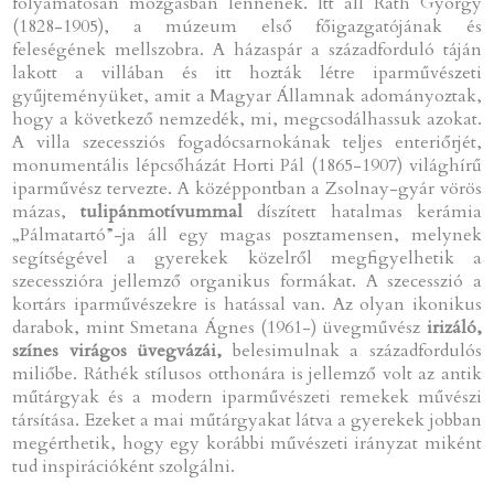
folyamatosan mozgásban lennének. Itt áll Ráth György
(1828-1905), a múzeum első főigazgatójának és
feleségének mellszobra. A házaspár a századforduló táján
lakott a villában és itt hozták létre iparművészeti
gyűjteményüket, amit a Magyar Államnak adományoztak,
hogy a következő nemzedék, mi, megcsodálhassuk azokat.
A villa szecessziós fogadócsarnokának teljes enteriőrjét,
monumentális lépcsőházát Horti Pál (1865-1907) világhírű
iparművész tervezte. A középpontban a Zsolnay-gyár vörös
mázas,
tulipánmotívummal
díszített hatalmas kerámia
„Pálmatartó”-ja áll egy magas posztamensen, melynek
segítségével a gyerekek közelről megfigyelhetik a
szecesszióra jellemző organikus formákat. A szecesszió a
kortárs iparművészekre is hatással van. Az olyan ikonikus
darabok, mint Smetana Ágnes (1961-) üvegművész
irizáló,
színes virágos üvegvázái,
belesimulnak a századfordulós
miliőbe. Ráthék stílusos otthonára is jellemző volt az antik
műtárgyak és a modern iparművészeti remekek művészi
társítása. Ezeket a mai műtárgyakat látva a gyerekek jobban
megérthetik, hogy egy korábbi művészeti irányzat miként
tud inspirációként szolgálni.