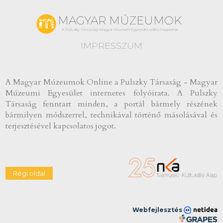
MAGYAR MÚZEUMOK
A Pulszky Társaság-Magyar Múzeumi Egyesület online magazinja
IMPRESSZUM
A Magyar Múzeumok Online a Pulszky Társaság - Magyar
Múzeumi Egyesület internetes folyóirata. A Pulszky
Társaság fenntart minden, a portál bármely részének
bármilyen módszerrel, technikával történő másolásával és
terjesztésével kapcsolatos jogot.
Webfejlesztés