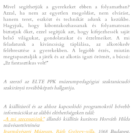
Mivel segíthetjük a gyerekeket ebben a folyamatban?
Azzal, ha nem az egyetlen megoldást, nem elvárást,
hanem teret, eszközt és technikát adunk a kezükbe.
Hagyjuk, hogy kibontakozhassanak és folyamatosan
biztatjuk őket, ezzel segítjük azt, hogy kifejezhessék saját
belső világukat, gondolataikat és érzelmeiket. A mi
feladatunk a kíváncsiság táplálása, az alkotókedv
felébresztése a gyerekekben. A legjobb érzés, miután
megtapasztalják a játék és az alkotás igazi örömét, a búcsú:
„Ez fantasztikus volt!”
A szerző az ELTE PPK múzeumpedagógiai szaktanácsadó
szakirányú továbbképzés hallgatója.
A kiállításról és az ahhoz kapcsolódó programokról bővebb
információkat az alábbi elérhetőségeken talál:
„A mi szecessziónk”
állandó kiállítás kurátora Horváth Hilda
művészettörténész
Iparművészeti Múzeum, Ráth György-villa,
1068 Budapest,