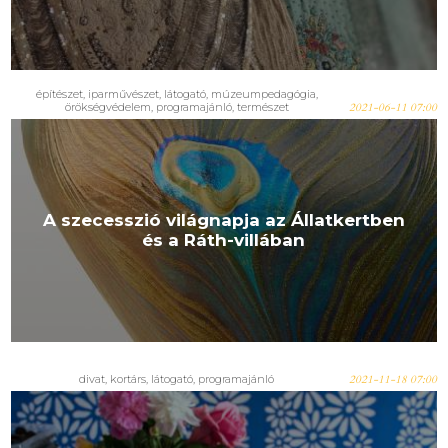
építészet, iparművészet, látogató, múzeumpedagógia,
örökségvédelem, programajánló, természet
2021-06-11 07:00
A szecesszió világnapja az Állatkertben
és a Ráth-villában
divat, kortárs, látogató, programajánló
2021-11-18 07:00