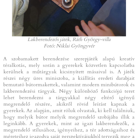
Lakberendezős játék, Ráth György-villa
Fotó: Niklai Gyöngyvér
A szobamakett berendezése szerepjáték alapú kreatív
téralkotás, mely során a gyerekek közvetlen kapcsolatba
kerülnek a műtárgyak kicsinyített másaival is. A játék
részei négy üres miniszoba, a kiállítás eredeti darabjait
bemutató bútormakettek, valamint modern minibútorok és
lakberendezési tárgyak. Négy különböző funkciójú teret
lehet berendezni a tárgyakkal négy eltérő igényű
megrendelő részére, akikről rövid leírást kapnak a
gyerekek. Az alapján, amit róluk olvastak, ki kell találniuk,
hogy melyik bútor melyik megrendelő szobájába illik a
leginkább. A gyerekek, mint az igazi lakberendezők, a
megrendelő stílusához, igényeihez, a tér adottságaihoz és
méreteihez igazodva saját perspektívájukból tervezik meg a