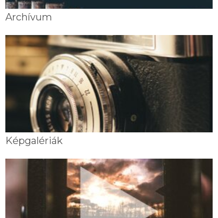
Archívum
Képgalériák