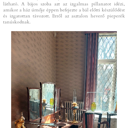
látható. A bájos szoba azt az izgalmas pillanatot idézi,
amikor a ház úrnője éppen befejezte a bál előtti készülődést
és izgatottan távozott. Erről az asztalon heverő pieperék
tanúskodnak.