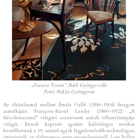
„Francia Terem”, Ráth György-villa
Fotó: Niklai Gyöngyvér
Az öltözőasztal mellett Émile Gallé (1846-1904) faragott
asztalkáján François-Raoul Larche (1860-1912) „A
fátyoltáncosnő” világító aranyozott asztali villanylámpája
világít. Ennek kapcsán igazán különleges módon
beszélhetünk a 19. század egyik legjelentősebb technológiai
áttöréséről, az elektromos áram megjelenéséről. Loïe Fuller