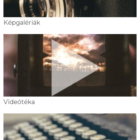
Képgalériák
Videótéka