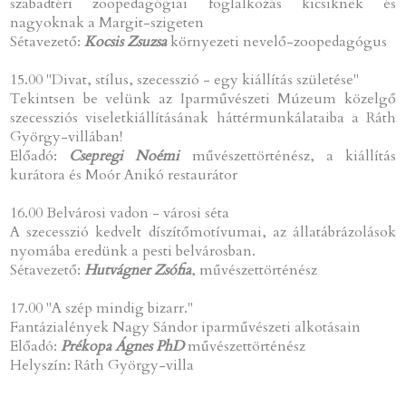
szabadtéri zoopedagógiai foglalkozás kicsiknek és
nagyoknak a Margit-szigeten
Sétavezető:
Kocsis Zsuzsa
környezeti nevelő-zoopedagógus
15.00 "Divat, stílus, szecesszió - egy kiállítás születése"
Tekintsen be velünk az Iparművészeti Múzeum közelgő
szecessziós viseletkiállításának háttérmunkálataiba a Ráth
György-villában!
Előadó:
Csepregi Noémi
művészettörténész, a kiállítás
kurátora és Moór Anikó restaurátor
16.00 Belvárosi vadon - városi séta
A szecesszió kedvelt díszítőmotívumai, az állatábrázolások
nyomába eredünk a pesti belvárosban.
Sétavezető:
Hutvágner Zsófia
, művészettörténész
17.00 "A szép mindig bizarr."
Fantázialények Nagy Sándor iparművészeti alkotásain
Előadó:
Prékopa Ágnes PhD
művészettörténész
Helyszín: Ráth György-villa