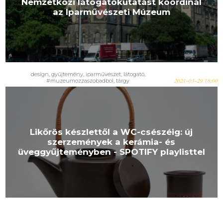
Nemzetközi látogatókutatást koordinál
az Iparművészeti Múzeum
design, gyűjtemény, iparművészet, látogató,
#muzeumozzaszobadbol, tárgy
2021-03-29 18:00
Likőrös készlettől a WC-csészéig: új
szerzemények a kerámia- és
üveggyűjteményben - SPOTIFY playlisttel