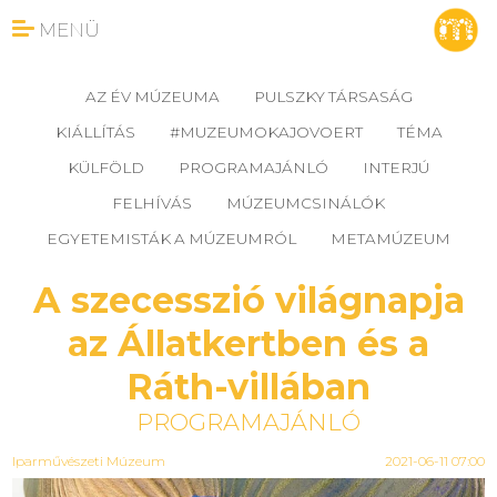
MENÜ
AZ ÉV MÚZEUMA
PULSZKY TÁRSASÁG
KIÁLLÍTÁS
#MUZEUMOKAJOVOERT
TÉMA
KÜLFÖLD
PROGRAMAJÁNLÓ
INTERJÚ
FELHÍVÁS
MÚZEUMCSINÁLÓK
EGYETEMISTÁK A MÚZEUMRÓL
METAMÚZEUM
A szecesszió világnapja
az Állatkertben és a
Ráth-villában
PROGRAMAJÁNLÓ
Iparművészeti Múzeum
2021-06-11 07:00