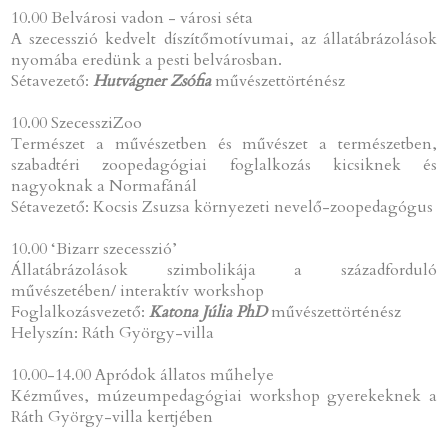
10.00 Belvárosi vadon - városi séta
A szecesszió kedvelt díszítőmotívumai, az állatábrázolások
nyomába eredünk a pesti belvárosban.
Sétavezető:
Hutvágner Zsófia
művészettörténész
10.00 SzecessziZoo
Természet a művészetben és művészet a természetben,
szabadtéri zoopedagógiai foglalkozás kicsiknek és
nagyoknak a Normafánál
Sétavezető: Kocsis Zsuzsa környezeti nevelő-zoopedagógus
10.00 ‘Bizarr szecesszió’
Állatábrázolások szimbolikája a századforduló
művészetében/ interaktív workshop
Foglalkozásvezető:
Katona Júlia PhD
művészettörténész
Helyszín: Ráth György-villa
10.00-14.00 Apródok állatos műhelye
Kézműves, múzeumpedagógiai workshop gyerekeknek a
Ráth György-villa kertjében