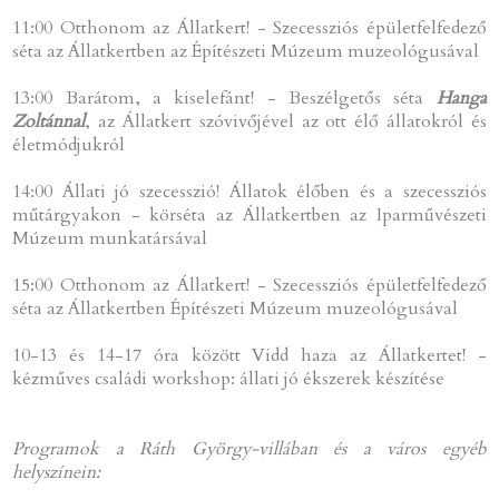
11:00 Otthonom az Állatkert! - Szecessziós épületfelfedező
séta az Állatkertben az Építészeti Múzeum muzeológusával
13:00 Barátom, a kiselefánt! - Beszélgetős séta
Hanga
Zoltánnal
, az Állatkert szóvivőjével az ott élő állatokról és
életmódjukról
14:00 Állati jó szecesszió! Állatok élőben és a szecessziós
műtárgyakon - körséta az Állatkertben az Iparművészeti
Múzeum munkatársával
15:00 Otthonom az Állatkert! - Szecessziós épületfelfedező
séta az Állatkertben Építészeti Múzeum muzeológusával
10-13 és 14-17 óra között Vidd haza az Állatkertet! -
kézműves családi workshop: állati jó ékszerek készítése
Programok a Ráth György-villában és a város egyéb
helyszínein: