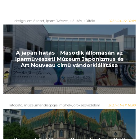
design, emlékezet, iparművészet, kiállítás, külföld
2021-04-29 20:00
A japán hatás - Második állomásán az
Iparművészeti Múzeum Japonizmus és
Art Nouveau című vándorkiállítása
látogató, múzeumandragógia, műhely, örökségvédelem
2021-01-17 16:00