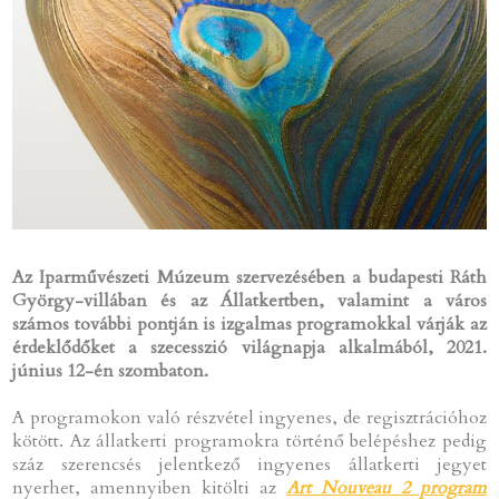
Az Iparművészeti Múzeum szervezésében a budapesti Ráth
György-villában és az Állatkertben, valamint a város
számos további pontján is izgalmas programokkal várják az
érdeklődőket a szecesszió világnapja alkalmából, 2021.
június 12-én szombaton.
A programokon való részvétel ingyenes, de regisztrációhoz
kötött. Az állatkerti programokra történő belépéshez pedig
száz szerencsés jelentkező ingyenes állatkerti jegyet
nyerhet, amennyiben kitölti az
Art Nouveau 2 program