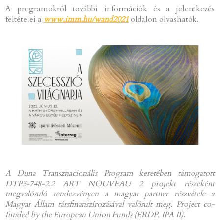
A programokról további információk és a jelentkezés
feltételei a
www.imm.hu/wand2021
oldalon olvashatók.
A Duna Transznacionális Program keretében támogatott
DTP3-748-2.2 ART
NOUVEAU 2 projekt részeként
megvalósuló rendezvényen a magyar partner
részvétele a
Magyar Állam társfinanszírozásával valósult meg. Project
co-
funded by the European Union Funds (ERDP, IPA II).