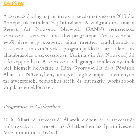
kérdőívét
.
A szecesszió világnapját magyar kezdeményezésre 2013 óta
ünnepeljük minden év júniusában. A világnap ma már a
Réseau Art Nouveau Network (RANN) nemzetközi
szecessziós szervezet hivatalos programjai közt is szerepel,
évről évre egy központi téma mentén csatlakoznak a
résztvevő intézmények programjaikkal: az idén az
állatábrázolás a szecesszióban (Animals in Art Nouveau) áll
a középpontban. A szecesszió világnapja rendezvényeinek
idei kiemelt helyszíne a Ráth György-villa és a Fővárosi
Állat- és Növénykert, amelyek egész napos eseményén
tárlatvezetések, tematikus séták és interaktív workshopok
várják az érdeklődőket.
Programok az Állatkertben:
10:00 Állati jó szecesszió! Állatok élőben és a szecessziós
műtárgyakon - körséta az Állatkertben az Iparművészeti
Múzeum munkatársával