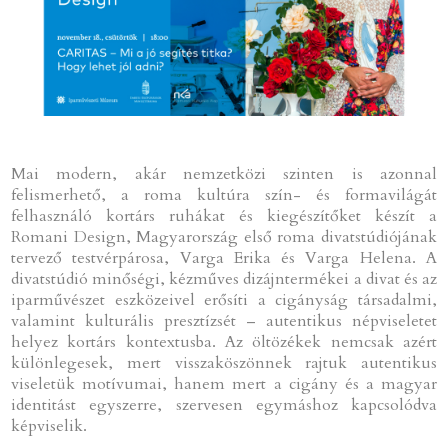
Mai modern, akár nemzetközi szinten is azonnal
felismerhető, a roma kultúra szín- és formavilágát
felhasználó kortárs ruhákat és kiegészítőket készít a
Romani Design, Magyarország első roma divatstúdiójának
tervező testvérpárosa, Varga Erika és Varga Helena. A
divatstúdió minőségi, kézműves dizájntermékei a divat és az
iparművészet eszközeivel erősíti a cigányság társadalmi,
valamint kulturális presztízsét – autentikus népviseletet
helyez kortárs kontextusba. Az öltözékek nemcsak azért
különlegesek, mert visszaköszönnek rajtuk autentikus
viseletük motívumai, hanem mert a cigány és a magyar
identitást egyszerre, szervesen egymáshoz kapcsolódva
képviselik.