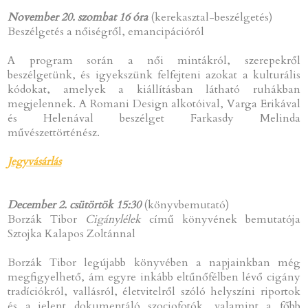
November 20. szombat 16 óra
(kerekasztal-beszélgetés)
Beszélgetés a nőiségről, emancipációról
A program során a női mintákról, szerepekről
beszélgetünk, és igyekszünk felfejteni azokat a kulturális
kódokat, amelyek a kiállításban látható ruhákban
megjelennek. A Romani Design alkotóival, Varga Erikával
és Helenával beszélget Farkasdy Melinda
művészettörténész.
Jegyvásárlás
December 2. csütörtök 15:30
(könyvbemutató)
Borzák Tibor
Cigánylélek
című könyvének bemutatója
Sztojka Kalapos Zoltánnal
Borzák Tibor legújabb könyvében a napjainkban még
megfigyelhető, ám egyre inkább eltűnőfélben lévő cigány
tradíciókról, vallásról, életvitelről szóló helyszíni riportok
és a jelent dokumentáló szociofotók, valamint a főbb