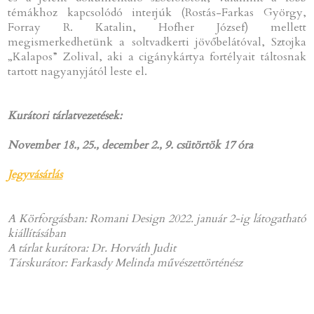
témákhoz kapcsolódó interjúk (Rostás-Farkas György,
Forray R. Katalin, Hofher József) mellett
megismerkedhetünk a soltvadkerti jövőbelátóval, Sztojka
„Kalapos” Zolival, aki a cigánykártya fortélyait táltosnak
tartott nagyanyjától leste el.
Kurátori tárlatvezetések:
November 18., 25., december 2., 9. csütörtök 17 óra
Jegyvásárlás
A Körforgásban: Romani Design 2022. január 2-ig látogatható
kiállításában
A tárlat kurátora: Dr. Horváth Judit
Társkurátor: Farkasdy Melinda művészettörténész