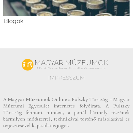
Blogok
MAGYAR MÚZEUMOK
A Pulszky Társaság-Magyar Múzeumi Egyesület online magazinja
IMPRESSZUM
A Magyar Múzeumok Online a Pulszky Társaság - Magyar
Múzeumi Egyesület internetes folyóirata. A Pulszky
Társaság fenntart minden, a portál bármely részének
bármilyen módszerrel, technikával történő másolásával és
terjesztésével kapcsolatos jogot.