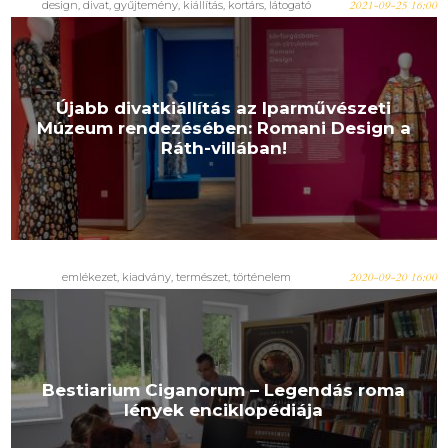
design, divat, gyűjtemény, kiállítás, kortárs, látogató
2021-09-25 16:00
Újabb divatkiállítás az Iparművészeti
Múzeum rendezésében: Romani Design a
Ráth-villában!
emlékezet, kiadvány, természet, történelem
2020-09-20 16:00
Bestiarium Ciganorum – Legendás roma
lények enciklopédiája