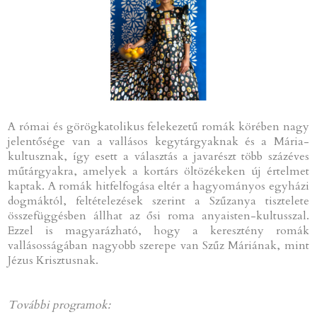
A római és görögkatolikus felekezetű romák körében nagy
jelentősége van a vallásos kegytárgyaknak és a Mária-
kultusznak, így esett a választás a javarészt több százéves
műtárgyakra, amelyek a kortárs öltözékeken új értelmet
kaptak. A romák hitfelfogása eltér a hagyományos egyházi
dogmáktól, feltételezések szerint a Szűzanya tisztelete
összefüggésben állhat az ősi roma anyaisten-kultusszal.
Ezzel is magyarázható, hogy a keresztény romák
vallásosságában nagyobb szerepe van Szűz Máriának, mint
Jézus Krisztusnak.
További programok: