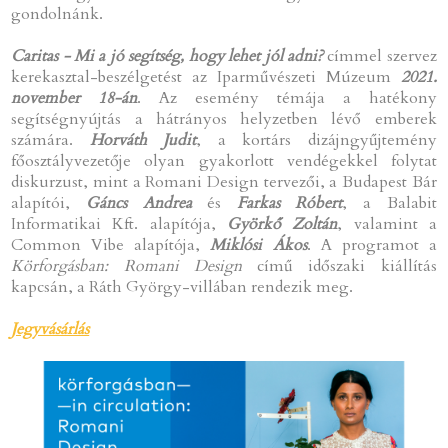
gondolnánk.
Caritas - Mi a jó segítség, hogy lehet jól adni?
címmel szervez
kerekasztal-beszélgetést az Iparművészeti Múzeum
2021.
november 18-án
. Az esemény témája a hatékony
segítségnyújtás a hátrányos helyzetben lévő emberek
számára.
Horváth Judit
, a kortárs dizájngyűjtemény
főosztályvezetője olyan gyakorlott vendégekkel folytat
diskurzust, mint a Romani Design tervezői, a Budapest Bár
alapítói,
Gáncs Andrea
és
Farkas Róbert
, a Balabit
Informatikai Kft. alapítója,
Györkő Zoltán
, valamint a
Common Vibe alapítója,
Miklósi Ákos
. A programot a
Körforgásban: Romani Design
című időszaki kiállítás
kapcsán, a Ráth György-villában rendezik meg.
Jegyvásárlás