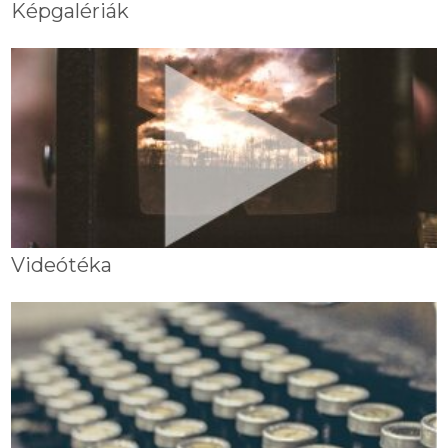
Képgalériák
Videótéka