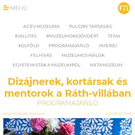
MENÜ
AZ ÉV MÚZEUMA
PULSZKY TÁRSASÁG
KIÁLLÍTÁS
#MUZEUMOKAJOVOERT
TÉMA
KÜLFÖLD
PROGRAMAJÁNLÓ
INTERJÚ
FELHÍVÁS
MÚZEUMCSINÁLÓK
EGYETEMISTÁK A MÚZEUMRÓL
METAMÚZEUM
Dizájnerek, kortársak és
mentorok a Ráth-villában
PROGRAMAJÁNLÓ
Iparművészeti Múzeum
2021-11-18 07:00