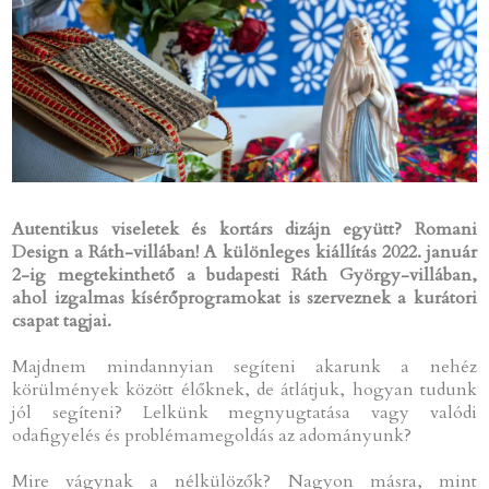
Autentikus viseletek és kortárs dizájn együtt? Romani
Design a Ráth-villában! A különleges kiállítás 2022. január
2-ig megtekinthető a budapesti Ráth György-villában,
ahol izgalmas kísérőprogramokat is szerveznek a kurátori
csapat tagjai.
Majdnem mindannyian segíteni akarunk a nehéz
körülmények között élőknek, de átlátjuk, hogyan tudunk
jól segíteni? Lelkünk megnyugtatása vagy valódi
odafigyelés és problémamegoldás az adományunk?
Mire vágynak a nélkülözők? Nagyon másra, mint