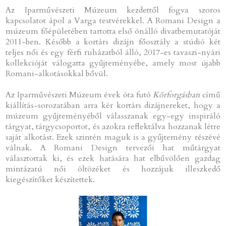
Az Iparművészeti Múzeum kezdettől fogva szoros
kapcsolatot ápol a Varga testvérekkel. A Romani Design a
múzeum főépületében tartotta első önálló divatbemutatóját
2011-ben. Később a kortárs dizájn főosztály a stúdió két
teljes női és egy férfi ruházatból álló, 2017-es tavaszi-nyári
kollekcióját válogatta gyűjteményébe, amely most újabb
Romani-alkotásokkal bővül.
Az Iparművészeti Múzeum évek óta futó
Körforgásban
című
kiállítás-sorozatában arra kér kortárs dizájnereket, hogy a
múzeum gyűjteményéből válasszanak egy-egy inspiráló
tárgyat, tárgycsoportot, és azokra reflektálva hozzanak létre
saját alkotást. Ezek szintén maguk is a gyűjtemény részévé
válnak. A Romani Design tervezői hat műtárgyat
választottak ki, és ezek hatására hat elbűvölően gazdag
mintázatú női öltözéket és hozzájuk illeszkedő
kiegészítőket készítettek.