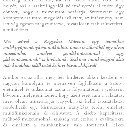
helyét, aki a szakfelügyelői véleményezés ellenére úgy
döntött, hogy a múzeumot bezáratja. Szerencsére egy
kompromisszumos megoldás született, az intézmény nem
lett véglegesen megszüntetve, hivatalosan csak szünetelteti
a működését.
Más szóval a Kegyeleti Múzeum egy tematikus
emlékgyűjteményként működött. Innen te átkerültél egy olyan
múzeumba, amelyet „emlékmúzeumnak”, vagy
„lakásmúzeumnak” is hívhatunk. Szakmai munkásságod alatt
már korábban találkoztál Szőnyi István alakjával?
Amikor ez az állás meg lett hirdetve, akkor kezdtem el
nagyon komolyan és intenzíven foglalkozni a Szőnyi
életművel és tudásomat azóta is folyamatosan igyekszem
bővíteni, mélyíteni. Lehet, hogy azért esett rám a választás,
mert olyan muzeológus vagyok, aki kellő tapasztalattal
rendelkezik egy kismúzeum irányítása terén, emellett
multifunkcionális és elhivatott. A kisebb kapacitással
működő múzeumoknál szükség van ezekre a kvalitásokra
és emellett a munkánkhoz való töretlenül lelkes