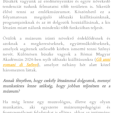
Büszkék vagyunk az eredményeinkre és egyre növekedő
tendenciát tudunk felmutatni több területen is. Sikerült
élővé tenni az emlékmúzeumot. Köszönhető ez a
folyamatosan megújuló időszaki kiállításainknak,
programjainknak és az itt dolgozók hozzáállásának, a kis
létszám miatt nálunk mindenki több funkcióban teljesít.
Örülök a múzeum iránti növekvő érdeklődésnek és
azoknak a megkereséseknek, együttműködéseknek,
amelyek segítenek szélesebb körben ismertté tenni Szőnyi
nevét. Különösen büszke vagyok a Római Magyar
Akadémián 2024-ben nyílt időszaki kiállításunkra (
Gli anni
romani di Szőnyi
), amelyet néhány hét alatt közel
háromezren láttak.
Annak fényében, hogy csekély létszámmal dolgoztok, mennyi
munkatársra lenne szükség, hogy jobban teljesítsen ez a
múzeum?
Ha még lenne egy muzeológus, illetve egy olyan
munkatárs, aki egyszerre múzeumpedagógiai és
frontszemélyzeti feladatokat is ellátna, akkor az intézmény