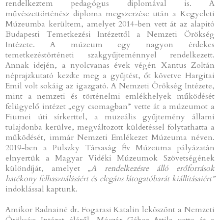
rendelkeztem pedagógus diplomával is. A
művészettörténész diploma megszerzése után a Kegyeleti
Múzeumba kerültem, amelyet 2014-ben vett át az alapító
Budapesti Temetkezési Intézettől a Nemzeti Örökség
Intézete. A múzeum egy nagyon érdekes
temetkezéstörténeti szakgyűjteménnyel rendelkezett.
Annak idején, a nyolcvanas évek végén Xantus Zoltán
néprajzkutató kezdte meg a gyűjtést, őt követve Hargitai
Emil volt sokáig az igazgató. A Nemzeti Örökség Intézete,
mint a nemzeti és történelmi emlékhelyek működését
felügyelő intézet „egy csomagban” vette át a múzeumot a
Fiumei úti sírkerttel, a muzeális gyűjtemény állami
tulajdonba kerülve, megváltozott küldetéssel folytathatta a
működését, immár Nemzeti Emlékezet Múzeuma néven.
2019-ben a Pulszky Társaság Év Múzeuma pályázatán
elnyertük a Magyar Vidéki Múzeumok Szövetségének
különdíját, amelyet
„A rendelkezésre álló erőforrások
hatékony felhasználásáért és elegáns látogatóbarát kiállításaiért”
indoklással kaptunk.
Amikor Radnainé dr. Fogarasi Katalin leköszönt a Nemzeti
Örökség Intézet éléről, Móczár Gábor Attila vette át a