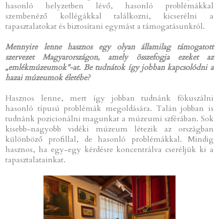
hasonló helyzetben lévő, hasonló problémákkal
szembenéző kollégákkal találkozni, kicserélni a
tapasztalatokat és biztosítani egymást a támogatásunkról.
Mennyire lenne hasznos egy olyan államilag támogatott
szervezet Magyarországon, amely összefogja ezeket az
„emlékmúzeumok”-at. Be tudnátok így jobban kapcsolódni a
hazai múzeumok életébe?
Hasznos lenne, mert így jobban tudnánk fókuszálni
hasonló típusú problémák megoldására. Talán jobban is
tudnánk pozicionálni magunkat a múzeumi szférában. Sok
kisebb-nagyobb vidéki múzeum létezik az országban
különböző profillal, de hasonló problémákkal. Mindig
hasznos, ha egy-egy kérdésre koncentrálva cseréljük ki a
tapasztalatainkat.