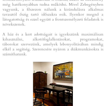
még hatékonyabban tudna működni. Mivel Zebegényben
vagyunk, a főszezon nálunk a kirándulásra alkalmas
tavasztól őszig tartó időszakra esik. Ilyenkor megnő a
látogatottság és ezzel együtt a frontszemélyzeti feladatok is
növekszenek.
A ház és a kert adottságait is igyekszünk maximálisan
kihasználni, alkotófoglalkozásokat, programokat,
táborokat szervezünk, amelyek lebonyolításában mindig
elkél a segítség. Szerencsére nyáron a diákmunkásokra is
számíthatunk.