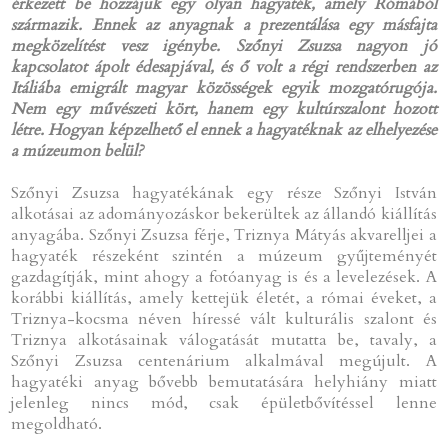
érkezett be hozzájuk egy olyan hagyaték, amely Rómából
származik. Ennek az anyagnak a prezentálása egy másfajta
megközelítést vesz igénybe. Szőnyi Zsuzsa nagyon jó
kapcsolatot ápolt édesapjával, és ő volt a régi rendszerben az
Itáliába emigrált magyar közösségek egyik mozgatórugója.
Nem egy művészeti kört, hanem egy kultúrszalont hozott
létre. Hogyan képzelhető el ennek a hagyatéknak az elhelyezése
a múzeumon belül?
Szőnyi Zsuzsa hagyatékának egy része Szőnyi István
alkotásai az adományozáskor bekerültek az állandó kiállítás
anyagába. Szőnyi Zsuzsa férje, Triznya Mátyás akvarelljei a
hagyaték részeként szintén a múzeum gyűjteményét
gazdagítják, mint ahogy a fotóanyag is és a levelezések. A
korábbi kiállítás, amely kettejük életét, a római éveket, a
Triznya-kocsma néven híressé vált kulturális szalont és
Triznya alkotásainak válogatását mutatta be, tavaly, a
Szőnyi Zsuzsa centenárium alkalmával megújult. A
hagyatéki anyag bővebb bemutatására helyhiány miatt
jelenleg nincs mód, csak épületbővítéssel lenne
megoldható.