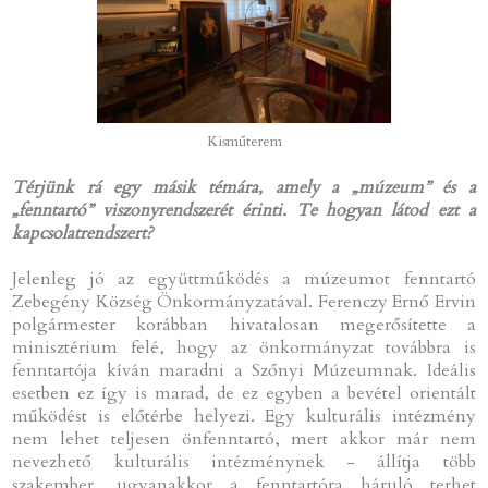
Kisműterem
Térjünk rá egy másik témára, amely a „múzeum” és a
„fenntartó” viszonyrendszerét érinti. Te hogyan látod ezt a
kapcsolatrendszert?
Jelenleg jó az együttműködés a múzeumot fenntartó
Zebegény Község Önkormányzatával. Ferenczy Ernő Ervin
polgármester korábban hivatalosan megerősítette a
minisztérium felé, hogy az önkormányzat továbbra is
fenntartója kíván maradni a Szőnyi Múzeumnak. Ideális
esetben ez így is marad, de ez egyben a bevétel orientált
működést is előtérbe helyezi. Egy kulturális intézmény
nem lehet teljesen önfenntartó, mert akkor már nem
nevezhető kulturális intézménynek - állítja több
szakember, ugyanakkor a fenntartóra háruló terhet