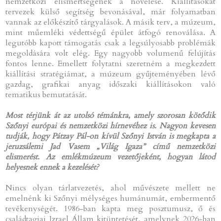
nemzetközi elismertségének a növelése. Kiállításokat
tervezek külső segítség bevonásával, már folyamatban
vannak az előkészítő tárgyalások. A másik terv, a múzeum,
mint műemléki védettségű épület átfogó renoválása. A
legutóbb kapott támogatás csak a legsúlyosabb problémák
megoldására volt elég. Egy nagyobb volumenű felújítás
fontos lenne. Emellett folytatni szeretném a megkezdett
kiállítási stratégiámat, a múzeum gyűjteményében lévő
gazdag, grafikai anyag időszaki kiállításokon való
tematikus bemutatását.
Most térjünk át az utolsó témánkra, amely szorosan kötődik
Szőnyi európai és nemzetközi hírnevéhez is. Nagyon kevesen
tudják, hogy Pátzay Pál-on kívül Szőnyi István is megkapta a
jeruzsálemi Jad Vasem „Világ Igaza” című nemzetközi
elismerést. Az emlékmúzeum vezetőjeként, hogyan látod
helyesnek ennek a kezelését?
Nincs olyan tárlatvezetés, ahol művészete mellett ne
emelnénk ki Szőnyi mélységes humánumát, embermentő
tevékenységét. 1986-ban kapta meg posztumusz, ő és
családtagjai Izrael Állam kitüntetését, amelynek 2026-ban