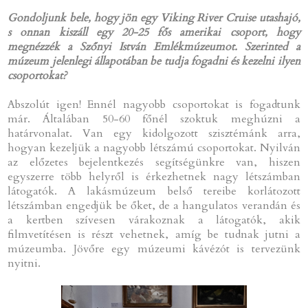
Gondoljunk bele, hogy jön egy Viking River Cruise utashajó,
s onnan kiszáll egy 20-25 fős amerikai csoport, hogy
megnézzék a Szőnyi István Emlékmúzeumot. Szerinted a
múzeum jelenlegi állapotában be tudja fogadni és kezelni ilyen
csoportokat?
Abszolút igen! Ennél nagyobb csoportokat is fogadtunk
már. Általában 50-60 főnél szoktuk meghúzni a
határvonalat. Van egy kidolgozott szisztémánk arra,
hogyan kezeljük a nagyobb létszámú csoportokat. Nyilván
az előzetes bejelentkezés segítségünkre van, hiszen
egyszerre több helyről is érkezhetnek nagy létszámban
látogatók. A lakásmúzeum belső tereibe korlátozott
létszámban engedjük be őket, de a hangulatos verandán és
a kertben szívesen várakoznak a látogatók, akik
filmvetítésen is részt vehetnek, amíg be tudnak jutni a
múzeumba. Jövőre egy múzeumi kávézót is tervezünk
nyitni.