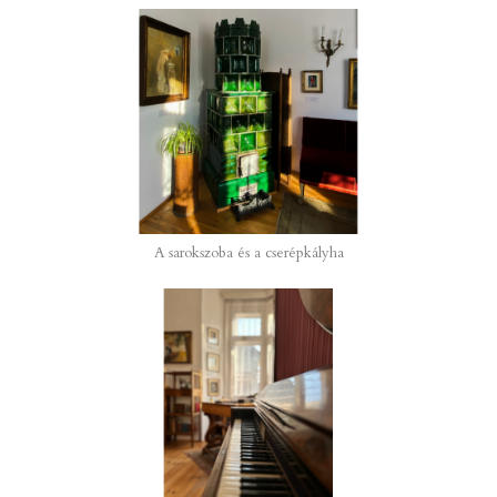
A sarokszoba és a cserépkályha