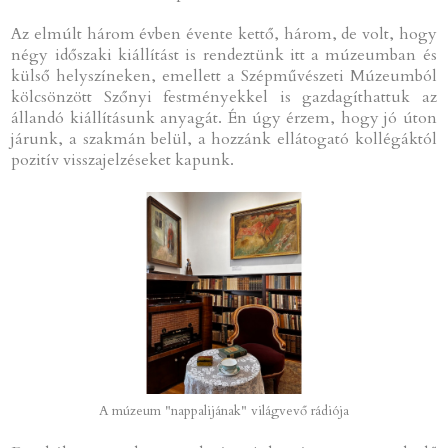
Az elmúlt három évben évente kettő, három, de volt, hogy
négy időszaki kiállítást is rendeztünk itt a múzeumban és
külső helyszíneken, emellett a Szépművészeti Múzeumból
kölcsönzött Szőnyi festményekkel is gazdagíthattuk az
állandó kiállításunk anyagát. Én úgy érzem, hogy jó úton
járunk, a szakmán belül, a hozzánk ellátogató kollégáktól
pozitív visszajelzéseket kapunk.
A múzeum "nappalijának" világvevő rádiója