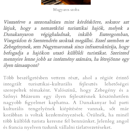
Magyaros szoba
Visszatérve a szezonalitásra mint kérdéskörre, sokszor azt
látjuk, hogy a nemzetközi turisztikai hajók, melyek a
Dunakanyaron végighaladnak, inkább Esztergomban,
Visegrádon és Szentendrén szoktak megállni. Ezzel szemben se
Zebegénynek, sem Nagymarosnak sincs infrastruktúrája, hogy
befogadja a hajókon utazó külföldi turistákat. Szerinted
mennyire lenne jobb az intézmény számára, ha létrejönne egy
ilyen támaszpont?
Több beszélgetésben vettem részt, ahol a régiót érintő
integrált turisztikai-kulturális fejlesztés lehetőségei
szerepeltek témaként. Valószínű, hogy Zebegény és a
Szőnyi Múzeum egy ilyen fejlesztésnek köszönhetően
nagyobb figyelmet kaphatna. A Dunakanyar bal parti
kulturális tengelyének kiépítésére vannak, sőt már
korábban is voltak kezdeményezések. Örülnék, ha minél
több külföldi turista keresne fel bennünket. Jelenleg angol
és francia nyelven tudunk vállalni tárlatvezetéseket.