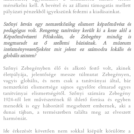
mérsékelni kell. A bevétel és az állami támogatás mellett
pályázati pénzekből igyekszünk fedezni a kiadásainkat.
Szőnyi István egy nemzetközileg elismert képzőművész és
pedagógus volt. Rengeteg tanítvány került ki a keze alól a
Képzőművészeti Főiskolán, de Zebegény mindig is
megmaradt az ő szellemi bázisának. A múzeum
intézményvezetőjeként mit jelent ez számodra lokális és
globális szinten?
Szőnyi Zebegényben élő és alkotó festő volt, akinek
életpályája, jelentősége messze túlmutat Zebegényen,
vagyis globális, és nem csak a tanítványai által, bár
nemzetközi elismertsége sajnos egyelőre elmarad egyes
tanítványai elismertségétől. Szőnyi számára Zebegény
1924-től lett művészetének fő ihlető forrása és egyben
menedék is egy háborútól megsebzett embernek, aki a
dunai tájban, a természetben találta meg az elveszett
harmóniát.
Ide érkezését követően nem sokkal kiépült körülötte a