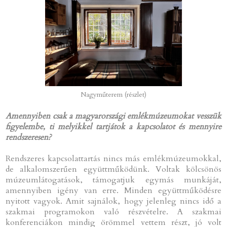
Nagyműterem (részlet)
Amennyiben csak a magyarországi emlékmúzeumokat vesszük
figyelembe, ti melyikkel tartjátok a kapcsolatot és mennyire
rendszeresen?
Rendszeres kapcsolattartás nincs más emlékmúzeumokkal,
de alkalomszerűen együttműködünk. Voltak kölcsönös
múzeumlátogatások, támogatjuk egymás munkáját,
amennyiben igény van erre. Minden együttműködésre
nyitott vagyok. Amit sajnálok, hogy jelenleg nincs idő a
szakmai programokon való részvételre. A szakmai
konferenciákon mindig örömmel vettem részt, jó volt