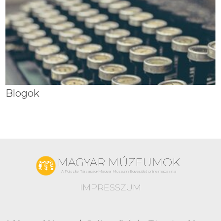
Blogok
MAGYAR MÚZEUMOK
A Pulszky Társaság-Magyar Múzeumi Egyesület online magazinja
IMPRESSZUM