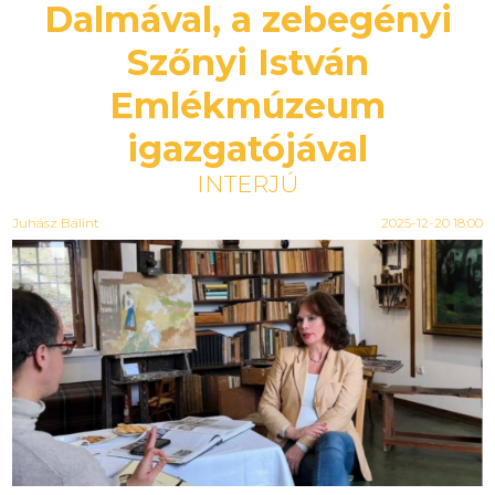
Dalmával, a zebegényi
Szőnyi István
Emlékmúzeum
igazgatójával
INTERJÚ
Juhász Bálint
2025-12-20 18:00