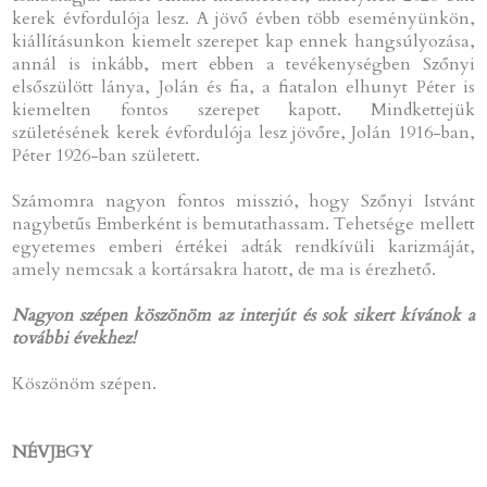
kerek évfordulója lesz. A jövő évben több eseményünkön,
kiállításunkon kiemelt szerepet kap ennek hangsúlyozása,
annál is inkább, mert ebben a tevékenységben Szőnyi
elsőszülött lánya, Jolán és fia, a fiatalon elhunyt Péter is
kiemelten fontos szerepet kapott. Mindkettejük
születésének kerek évfordulója lesz jövőre, Jolán 1916-ban,
Péter 1926-ban született.
Számomra nagyon fontos misszió, hogy Szőnyi Istvánt
nagybetűs Emberként is bemutathassam. Tehetsége mellett
egyetemes emberi értékei adták rendkívüli karizmáját,
amely nemcsak a kortársakra hatott, de ma is érezhető.
Nagyon szépen köszönöm az interjút és sok sikert kívánok a
további évekhez!
Köszönöm szépen.
NÉVJEGY