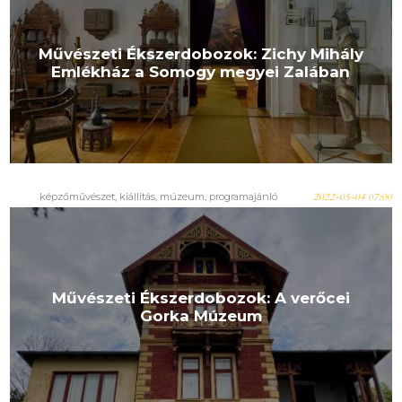
Művészeti Ékszerdobozok: Zichy Mihály
Emlékház a Somogy megyei Zalában
képzőművészet, kiállítás, múzeum, programajánló
2022-05-04 07:00
Művészeti Ékszerdobozok: A verőcei
Gorka Múzeum