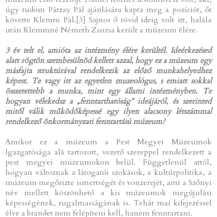
úgy tudom Pátzay Pál ajánlására kapta meg a pozíciót, őt
követte Klemm Pál.[3] Sajnos ő rövid ideig volt itt, halála
után Klemmné Németh Zsuzsa került a múzeum élére.
3 év telt el, amióta az intézmény élére kerültél. Ideérkezésed
alatt rögtön szembesülnöd kellett azzal, hogy ez a múzeum egy
másfajta struktúrával rendelkezik az előző munkahelyedhez
képest. Te vagy itt az egyetlen muzeológus, s emiatt sokkal
összetettebb a munka, mint egy állami intézményben. Te
hogyan vélekedsz a „fenntarthatóság” ideájáról, és szerinted
mitől válik működőképessé egy ilyen alacsony létszámmal
rendelkező önkormányzati fenntartású múzeum?
Amikor ez a múzeum a Pest Megyei Múzeumok
Igazgatósága alá tartozott, vezető szereppel rendelkezett a
pest megyei múzeumokon belül. Függetlenül attól,
hogyan változnak a látogatói szokások, a kultúrpolitika, a
múzeum megőrizte ismertségét és vonzerejét, ami a Szőnyi
név mellett köszönhető a kis múzeumok megújulási
képességének, rugalmasságának is. Tehát mai kifejezéssel
élve a brandet nem felépíteni kell, hanem fenntartani.