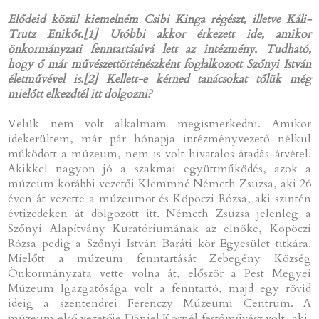
Elődeid közül kiemelném Csibi Kinga régészt, illetve Káli-
Trutz Enikőt.
[1]
Utóbbi akkor érkezett ide, amikor
önkormányzati fenntartásúvá lett az intézmény. Tudható,
hogy ő már művészettörténészként foglalkozott Szőnyi István
életművével is.
[2]
Kellett-e kérned tanácsokat tőlük még
mielőtt elkezdtél itt dolgozni?
Velük nem volt alkalmam megismerkedni. Amikor
idekerültem, már pár hónapja intézményvezető nélkül
működött a múzeum, nem is volt hivatalos átadás-átvétel.
Akikkel nagyon jó a szakmai együttműködés, azok a
múzeum korábbi vezetői Klemmné Németh Zsuzsa, aki 26
éven át vezette a múzeumot és Köpöczi Rózsa, aki szintén
évtizedeken át dolgozott itt. Németh Zsuzsa jelenleg a
Szőnyi Alapítvány Kuratóriumának az elnöke, Köpöczi
Rózsa pedig a Szőnyi István Baráti kör Egyesület titkára.
Mielőtt a múzeum fenntartását Zebegény Község
Önkormányzata vette volna át, először a Pest Megyei
Múzeum Igazgatósága volt a fenntartó, majd egy rövid
ideig a szentendrei Ferenczy Múzeumi Centrum. A
múzeum első vezetője Dániel Kornél festőművész volt, aki,