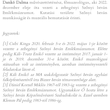
Dankó Dalma
művészettörténész, főmuzeológus, aki 2022.
december eleje óta vezeti a zebegényi Szőnyi István
Emlékmúzeumot. Kutatási területe Szőnyi István
munkásságát és muzeális bemutatását érinti.
Jegyzetek:
[1] Csibi Kinga 2020. február 5-e és 2022. május 1-je között
vezette a zebegényi Szőnyi István Emlékmúzeumot. Előtte
pedig Káli-Trutz Enikő vezette az intézményt 2017. január 1-
je és 2019. december 31-e között. Enikő muzeológusi
státuszban volt az intézményben, azonban intézményvezetői
feladatokat látott el.
[2] Káli Enikő az MA szakdolgozatát Szőnyi István egyházi
falképfestészetéről írta Bizzer István témavezetősége alatt.
[3] Dániel Kornél Miklós 1967-től 1983-ig vezette a zebegényi
Szőnyi István Emlékmúzeumot. Ugyanakkor Ő hozta létre a
Szőnyi István Képzőművészeti Szabadiskolát is. Ezzel szemben
Klemm Pál pedig 1983-tól 1986-ig.