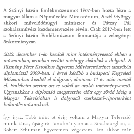
A Szőnyi István Emlékmúzeumot 1967-ben hozta létre a
magyar állam a Népművelési Minisztérium, Aczél György
akkori művelődésügyi miniszter és Pátzay Pál
szobrászművész kezdeményezése révén. Csak 2017-ben lett
a Szőnyi István Emlékmúzeum fenntartója a zebegényi
önkormányzat.
2022. december 1-én kezdtél mint intézményvezető ebben a
múzeumban, azonban ezelőtt máshogy alakultak a dolgaid. A
Pázmány Péter Katolikus Egyetem Művészettörténet tanszékén
diplomáztál 2009-ben. 1 évvel később a budapesti Kegyeleti
Múzeumban kezdtél el dolgozni, ahonnan 11 év után mentél
el. Emlékeim szerint ott te voltál az utolsó intézményvezető.
Ugyanakkor a diplomád megszerzése előtt egy rövid ideig a
Magyar Televízióban is dolgoztál szerkesztő-riporterként
kulturális műsoroknál.
Így igaz. Több mint öt évig voltam a Magyar Televízió
munkatársa, újságírói tanulmányaimat a Strasbourgban, a
Robert Schuman Egyetemen végeztem, ám akkor már