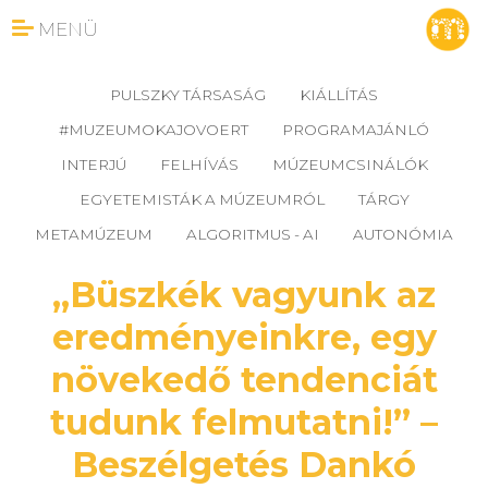
MENÜ
PULSZKY TÁRSASÁG
KIÁLLÍTÁS
#MUZEUMOKAJOVOERT
PROGRAMAJÁNLÓ
INTERJÚ
FELHÍVÁS
MÚZEUMCSINÁLÓK
EGYETEMISTÁK A MÚZEUMRÓL
TÁRGY
METAMÚZEUM
ALGORITMUS - AI
AUTONÓMIA
„Büszkék vagyunk az
eredményeinkre, egy
növekedő tendenciát
tudunk felmutatni!” –
Beszélgetés Dankó