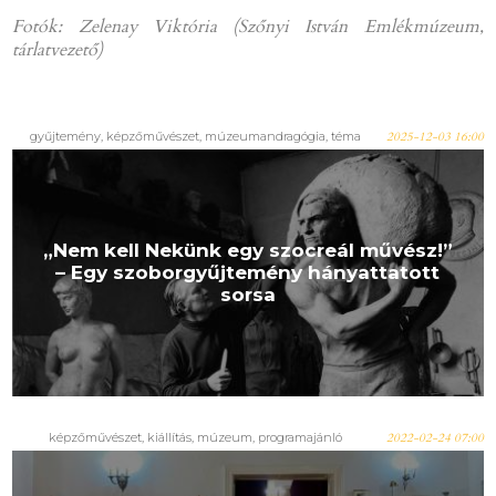
Fotók: Zelenay Viktória (Szőnyi István Emlékmúzeum,
tárlatvezető)
gyűjtemény, képzőművészet, múzeumandragógia, téma
2025-12-03 16:00
„Nem kell Nekünk egy szocreál művész!”
– Egy szoborgyűjtemény hányattatott
sorsa
képzőművészet, kiállítás, múzeum, programajánló
2022-02-24 07:00