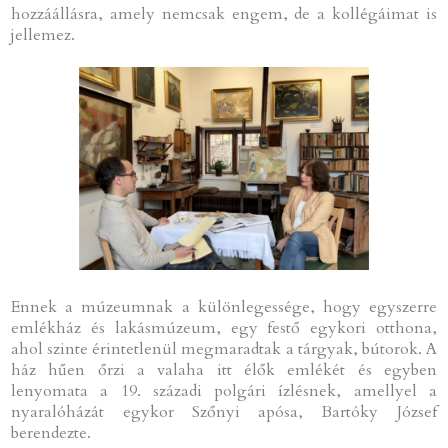
hozzáállásra, amely nemcsak engem, de a kollégáimat is
jellemez.
Ennek a múzeumnak a különlegessége, hogy egyszerre
emlékház és lakásmúzeum, egy festő egykori otthona,
ahol szinte érintetlenül megmaradtak a tárgyak, bútorok. A
ház hűen őrzi a valaha itt élők emlékét és egyben
lenyomata a 19. századi polgári ízlésnek, amellyel a
nyaralóházát egykor Szőnyi apósa, Bartóky József
berendezte.