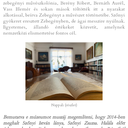
zebegényi művészkolónia, Berény Róbert, Bernáth Aurél,
Vass Elemér és sokan mások töltötték itt a nyarakat
alkotással, beírva Zebegényt a művészet történetébe. Szőnyi
gyökeret eresztett Zebegényben, de ágai messzire nyúlnak.
Egyetemes, állandó értékeket közvetít, amelynek
nemzetközi elismertetése fontos cél.
Nappali (részlet)
Bemutatva e múzeumot muszáj megemlíteni, hogy 2014-ben
meghalt Szőnyi István lánya, Szőnyi Zsuzsa. Halála előtt