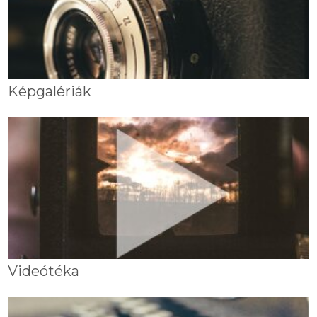
Képgalériák
Videótéka