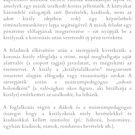
amelyek egy másik uralkodó korára jellemzők. A kártyákat
háromfelé válogatják szét (bevételek, kiadások, nem az
adott király idejében volt) egy képzeletbeli
történelemtankönyv lapja segítségével. A másik feladat egy
pénzérme előlapjának megtervezése – ezt nyújtják be a
királynak a koronázás után veretendő új pénz terveként.
A feladatok elkészítése után a szerepjáték következik: a
koronás király elfoglalja a trónt, majd meghallgatja saját
alattvalói (a csoport tagjai) javaslatait, és megtekinti az
éremtervet. A király a „királytalálkozón” megszerzett
ismeretei alapján elfogadja vagy visszautasítja azokat. A
szerepjáték során a múzeumpedagógus „udvari
bolondként” (a valóságban okos figura, aki bírálhatja a
királyt) emlékezteti az uralkodót, ha hibázik.
A foglalkozás végén a diákok és a múzeumpedagógus
összegzi hogy a királyoknak mely bevételekkel és
kiadásokkal kellett számolni (pl.: háború, hozomány,
egyházi kiadások; vámok, rendszeres bevételek stb.).