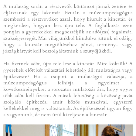
A mulatság során a résztvevők körtáncot járnak zenére és
eljátszanak egy lakomát. Ezután a múzeumpedagógus
szembesíti a résztvevőket azzal, hogy kiürült a kincstár, és
megkérdezi, hogyan lesz újra tele. A foglalkozás ezen
pontján a gyerekekkel megbeszéljük az adó(zás) fogalmát,
szükségességét. Mai világunkból kiindulva jutunk el odáig,
hogy a kincstár megtöltéséhez pénzt, termény- vagy
jószágkártyát kell beszolgáltatniuk a szütyőjükből.
Ha fizetnek adót, újra tele lesz a kincstár. Mire költsük? A
gyerekek előtt két választási lehetőség áll: mulatságra vagy
építkezésre? Ha a csoport a mulatságot választja, a
múzeumpedagógus felhívja a figyelmet a
következményekre: a sorozatos mulatozás ára, hogy egyre
több adót kell fizetni. A másik lehetőség a közösség javát
szolgáló építkezés, amit közös munkával, egyszerű
kellékekkel meg is valósítanak. Az építkezéssel ugyan fogy
a vagyonunk, de nem ürül ki teljesen a kincstár.