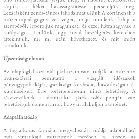
zárjuk, a békét házasságkötéssel pecsételjük meg.
Lezárásként zenés-táncos lakodalmat ülünk.A körtáncnak a
múzeumpedagógus vet véget, majd mindenki kilép a
szerepéből, leporoljuk magunkat, és ezzel hátrahagyjuk a
királyságot. Leülünk, egy rövid beszélgetés keretében
áttekintjük, mi mi után következett, és mit miért
csináltunk.
Újszerűség elemei
Az alapfoglalkozásnál párhuzamosan tudják a múzeum
munkatársai bemutatni a vizsgált időszakok
pénzügypolitikáját, gazdasági kérdéseit, hasonlóságait és
különbségeit. Erre történelemórán nincs lehetőség. A
résztvevőknek a dramatikus játék több pontján van
lehetőségük dönteni arról, hogyan alakuljon a történet.
Adaptálhatóság
A foglalkozás formája, megvalósítási módja adaptálható
más tematikájú múzeumok esetében is, hiszen az