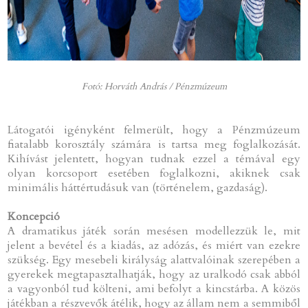
Fotó: Horváth András / Pénzmúzeum
Látogatói igényként felmerült, hogy a Pénzmúzeum
fiatalabb korosztály számára is tartsa meg foglalkozását.
Kihívást jelentett, hogyan tudnak ezzel a témával egy
olyan korcsoport esetében foglalkozni, akiknek csak
minimális háttértudásuk van (történelem, gazdaság).
Koncepció
A dramatikus játék során mesésen modellezzük le, mit
jelent a bevétel és a kiadás, az adózás, és miért van ezekre
szükség. Egy mesebeli királyság alattvalóinak szerepében a
gyerekek megtapasztalhatják, hogy az uralkodó csak abból
a vagyonból tud költeni, ami befolyt a kincstárba. A közös
játékban a részvevők átélik, hogy az állam nem a semmiből