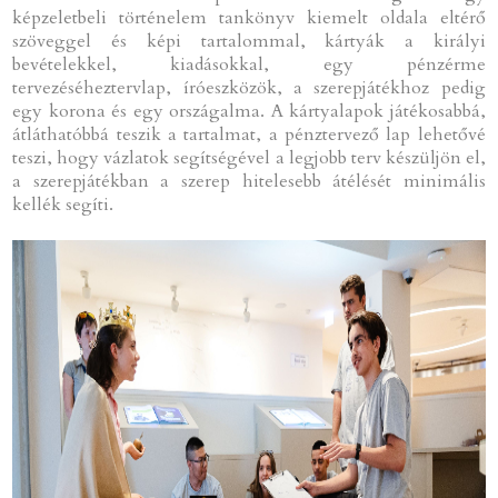
képzeletbeli történelem tankönyv kiemelt oldala eltérő
szöveggel és képi tartalommal, kártyák a királyi
bevételekkel, kiadásokkal, egy pénzérme
tervezéséheztervlap, íróeszközök, a szerepjátékhoz pedig
egy korona és egy országalma. A kártyalapok játékosabbá,
átláthatóbbá teszik a tartalmat, a pénztervező lap lehetővé
teszi, hogy vázlatok segítségével a legjobb terv készüljön el,
a szerepjátékban a szerep hitelesebb átélését minimális
kellék segíti.