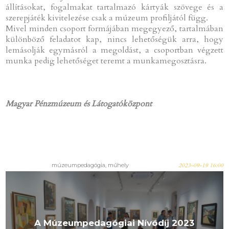
állításokat, fogalmakat tartalmazó kártyák szövege és a
szerepjáték kivitelezése csak a múzeum profiljától függ.
Mivel minden csoport formájában megegyező, tartalmában
különböző feladatot kap, nincs lehetőségük arra, hogy
lemásolják egymásról a megoldást, a csoportban végzett
munka pedig lehetőséget teremt a munkamegosztásra.
Magyar Pénzmúzeum és Látogatóközpont
múzeumpedagógia, műhely
2023-09-19 16:00
A Múzeumpedagógiai Nívódíj 2023