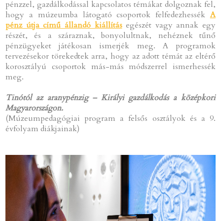
pénzzel, gazdálkodással kapcsolatos témákat dolgoznak fel,
hogy a múzeumba látogató csoportok felfedezhessék
A
pénz útja című állandó kiállítás
egészét vagy annak egy
részét, és a száraznak, bonyolultnak, nehéznek tűnő
pénzügyeket játékosan ismerjék meg. A programok
tervezésekor törekedtek arra, hogy az adott témát az eltérő
korosztályú csoportok más-más módszerrel ismerhessék
meg.
Tinótól az aranypénzig – Királyi gazdálkodás a középkori
Magyarországon.
(Múzeumpedagógiai program a felsős osztályok és a 9.
évfolyam diákjainak)