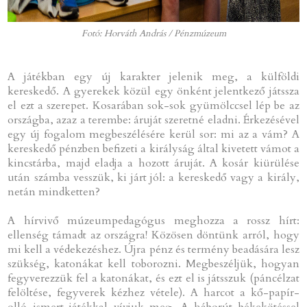
Fotó: Horváth András / Pénzmúzeum
A játékban egy új karakter jelenik meg, a külföldi
kereskedő. A gyerekek közül egy önként jelentkező játssza
el ezt a szerepet. Kosarában sok-sok gyümölccsel lép be az
országba, azaz a terembe: áruját szeretné eladni. Érkezésével
egy új fogalom megbeszélésére kerül sor: mi az a vám? A
kereskedő pénzben befizeti a királyság által kivetett vámot a
kincstárba, majd eladja a hozott áruját. A kosár kiürülése
után számba vesszük, ki járt jól: a kereskedő vagy a király,
netán mindketten?
A hírvivő múzeumpedagógus meghozza a rossz hírt:
ellenség támadt az országra! Közösen döntünk arról, hogy
mi kell a védekezéshez. Újra pénz és termény beadására lesz
szükség, katonákat kell toborozni. Megbeszéljük, hogyan
fegyverezzük fel a katonákat, és ezt el is játsszuk (páncélzat
felöltése, fegyverek kézhez vétele). A harcot a kő-papír-
olló ismert játékkal vívjuk meg. A háborút békekötéssel