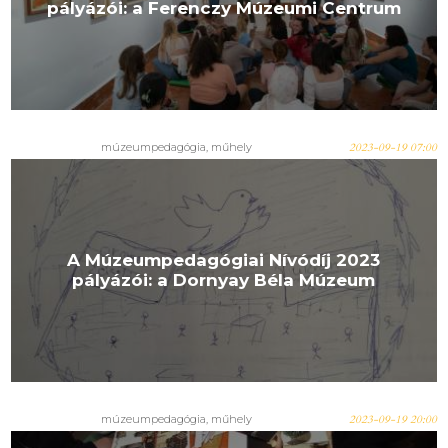
pályázói: a Ferenczy Múzeumi Centrum
múzeumpedagógia, műhely
2023-09-19 07:00
A Múzeumpedagógiai Nívódíj 2023
pályázói: a Dornyay Béla Múzeum
múzeumpedagógia, műhely
2023-09-19 20:00