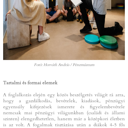
Fotó: Horváth András / Pénzmúzeum
Tartalmi és formai elemek
A foglalkozás elején egy közös beszélgetés világít rá arra,
hogy a gazdálkodás, bevételek, kiadások, pénzügyi
egyensúly kifejezések ismerete és figyelembevétele
nemcsak mai pénzügyi világunkban (családi és állami
szinten) elengedhetetlen, hanem már a középkori életben
is az volt. A fogalmak tisztázása után a diákok 4-5 fős