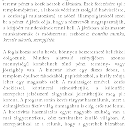
teremt pénzt a közfeladatok ellátására. Ezek fedezésére (pl.:
templomépítésre, a lakosok védelmét szolgáló hadviselésre,
a közösségi mulatozásra) az adózó állampolgároktól szedi
be a pénzt. A játék célja, hogy a résztvevők megtapasztalják,
a közjóért mindenkinek tenni kell. A játékban alkalmazott
munkaformák és módszertani eszközök:
frontális munka,
kreatív alkotás, szerepjáték
.
A foglalkozás során kevés, könnyen beszerezhető kellékkel
dolgozunk. Minden alattvaló szütyőjében azonos
mennyiségű korabelinek tűnő pénz, termény- vagy
jószágkép van. A kincstár lehet egy díszes doboz, a
templom épülhet fakockából, papírdobozból, a király trónja
lehet egy magasabb szék. A mulatságot zenével, közös
énekléssel, körtánccal színesíthetjük, a különféle
szerepeket jelzésszerű tárgyakkal jeleníthetjük meg pl.:
korona. A program során kevés tárgyat használunk, mert a
drámajátékos fiktív világ önmagában is elég erős tud lenni.
A kreativitás használatára egyre nagyobb szükség van a
mai tárgycentrikus, kész tartalmakat kínáló világban. A
szerepjátékkal az a célunk, hogy a gyerekek bátrabban