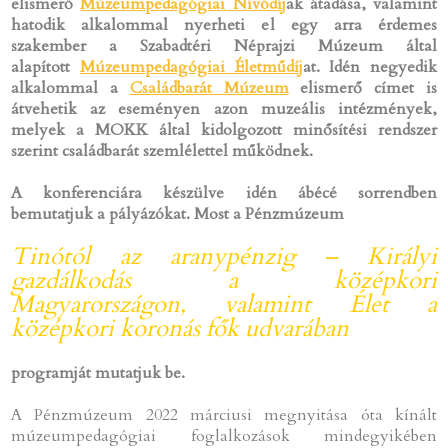
elismerő
Múzeumpedagógiai Nívódíj
ak átadása, valamint
hatodik alkalommal nyerheti el egy arra érdemes
szakember a Szabadtéri Néprajzi Múzeum által
alapított
Múzeumpedagógiai Életműdíj
at. Idén negyedik
alkalommal a
Családbarát Múzeum
elismerő címet is
átvehetik az eseményen azon muzeális intézmények,
melyek a MOKK által kidolgozott minősítési rendszer
szerint családbarát szemlélettel működnek.
A konferenciára készülve idén ábécé sorrendben
bemutatjuk a pályázókat. Most a Pénzmúzeum
Tinótól az aranypénzig – Királyi
gazdálkodás a középkori
Magyarországon, valamint Élet a
középkori koronás fők udvarában
programját mutatjuk be.
A Pénzmúzeum 2022 márciusi megnyitása óta kínált
múzeumpedagógiai foglalkozások mindegyikében