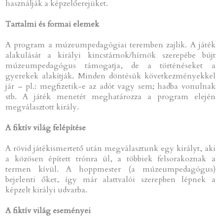
használják a képzelőerejüket.
Tartalmi és formai elemek
A program a múzeumpedagógiai teremben zajlik. A játék
alakulását a királyi kincstárnok/hírnök szerepébe bújt
múzeumpedagógus támogatja, de a történéseket a
gyerekek alakítják. Minden döntésük következményekkel
jár – pl.: megfizetik-e az adót vagy sem; hadba vonulnak
stb. A játék menetét meghatározza a program elején
megválasztott király.
A fiktív világ felépítése
A rövid játékismertető után megválasztunk egy királyt, aki
a közösen épített trónra ül, a többiek felsorakoznak a
termen kívül. A hoppmester (a múzeumpedagógus)
bejelenti őket, így már alattvalói szerepben lépnek a
képzelt királyi udvarba.
A fiktív világ eseményei