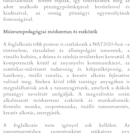
tanácsadóinak” bőrébe bújnak, így ismerkednek meg az
adott uralkodó pénzügypolitikájával: bevételeivel és
kiadásaival, az ország pénzügyi egyensúlyának
fontosságával.
Múzeumpedagógiai módszertan és eszközök
A foglalkozás több ponton is csatlakozik a NAT2020-hoz –a
történelem, társadalmi és állampolgári ismeretek, a
vizuális kultúra, a dráma és színház területeken keresztül. A
kompetenciák közül az anyanyelvi kommunikáció, az
esztétikai-művészeti tudatosság és kifejezőképesség, a
hatékony, önálló tanulás, a kreatív alkotás fejlesztése
valósul meg. Ezeken kívül több tantárgy anyagában is
megtalálhatóak azok a tananyagrészek, amelyek a diákok
pénzügyi nevelését szolgálják. A megvalósítás során
alkalmazott módszertani eszközök és munkaformák:
frontális munka, csoportmunka, önálló ismeretszerzés,
kreatív alkotás, szerepjáték.
A foglalkozás nem igényel sok kelléket. Az
ismeretszerzéshez csoportonként szükséges egy