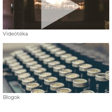
Videótéka
Blogok