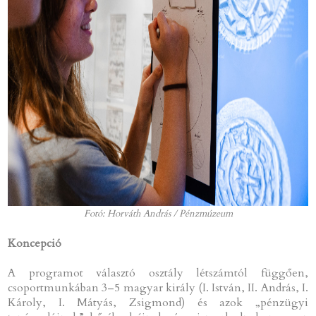
Fotó: Horváth András / Pénzmúzeum
Koncepció
A programot választó osztály létszámtól függően,
csoportmunkában 3–5 magyar király (I. István, II. András, I.
Károly, I. Mátyás, Zsigmond) és azok „pénzügyi