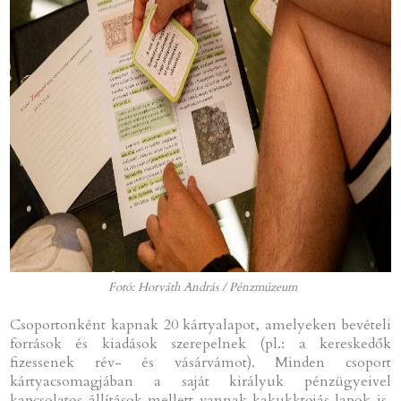
Fotó: Horváth András / Pénzmúzeum
Csoportonként kapnak 20 kártyalapot, amelyeken bevételi
források és kiadások szerepelnek (pl.: a kereskedők
fizessenek rév- és vásárvámot). Minden csoport
kártyacsomagjában a saját királyuk pénzügyeivel
kapcsolatos állítások mellett vannak kakukktojás lapok is,