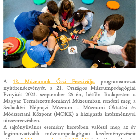
A
18. Múzeumok Őszi Fesztiválja
programsorozat
nyitórendezvényét, a 21. Országos Múzeumpedagógiai
Évnyitót 2023. szeptember 25-én, hétfőn Budapesten a
Magyar Természettudományi Múzeumban rendezi meg a
Szabadtéri Néprajzi Múzeum – Múzeumi Oktatási és
Módszertani Központ (MOKK) a házigazda intézménnyel
társszervezésben.
A sajtónyilvános esemény keretében valósul meg az év
leginnovatívabb múzeumpedagógiai kezdeményezéseit