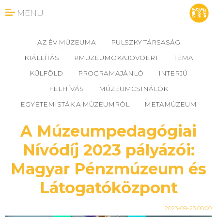
MENÜ
AZ ÉV MÚZEUMA
PULSZKY TÁRSASÁG
KIÁLLÍTÁS
#MUZEUMOKAJOVOERT
TÉMA
KÜLFÖLD
PROGRAMAJÁNLÓ
INTERJÚ
FELHÍVÁS
MÚZEUMCSINÁLÓK
EGYETEMISTÁK A MÚZEUMRÓL
METAMÚZEUM
A Múzeumpedagógiai
Nívódíj 2023 pályázói:
Magyar Pénzmúzeum és
Látogatóközpont
2023-09-23 08:00