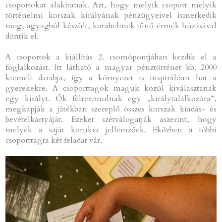
csoportokat alakítanak. Azt, hogy melyik csoport melyik
történelmi korszak királyának pénzügyeivel ismerkedik
meg, agyagból készült, korabelinek tűnő érmék húzásával
döntik el.
A csoportok a kiállítás 2. csomópontjában kezdik el a
foglalkozást. Itt látható a magyar pénztörténet kb. 2000
kiemelt darabja, így a környezet is inspirálóan hat a
gyerekekre. A csoporttagok maguk közül kiválasztanak
egy királyt. Ők félrevonulnak egy „királytalálkozóra”,
megkapják a játékban szereplő összes korszak kiadás- és
bevételkártyáját. Ezeket szétválogatják aszerint, hogy
melyek a saját korukra jellemzőek. Eközben a többi
csoporttagra két feladat vár.