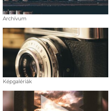
Archívum
Képgalériák