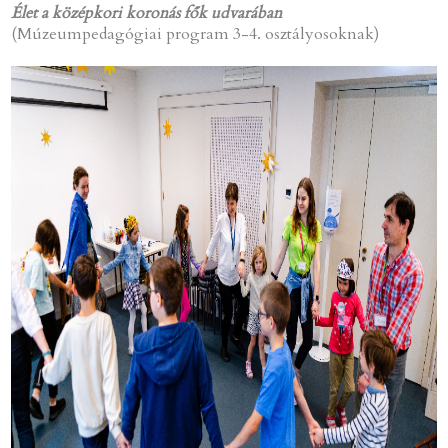
Élet a középkori koronás fők udvarában
(Múzeumpedagógiai program 3-4. osztályosoknak)