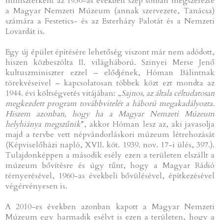
miniszterként az 1930-as években szép sorban megszerezte
a Magyar Nemzeti Múzeum (annak szervezete, Tanácsa)
számára a Festetics- és az Esterházy Palotát és a Nemzeti
Lovardát is.
Egy új épület építésére lehetőség viszont már nem adódott,
hiszen közbeszólta II. világháború. Szinyei Merse Jenő
kultuszminiszter ezzel – elődjének, Hóman Bálintnak
törekvéseivel – kapcsolatosan többek közt ezt mondta az
1944. évi költségvetés vitájában: „
Sajnos, az általa céltudatosan
megkezdett program továbbvitelét a háború megakadályozta.
Hiszem azonban, hogy ha a Magyar Nemzeti Múzeum
helyhiánya megszűnik
”, akkor Hóman lesz az, aki javasolja
majd a tervbe vett népvándorláskori múzeum létrehozását
(Képviselőházi napló, XVII. köt. 1939. nov. 17-i ülés, 397.).
Tulajdonképpen a második esély ezen a területen elszállt a
múzeum bővítésre és úgy tűnt, hogy a Magyar Rádió
térnyerésével, 1960-as évekbeli bővülésével, építkezésével
végérvényesen is.
A 2010-es években azonban kapott a Magyar Nemzeti
Múzeum egy harmadik esélyt is ezen a területen, hogy a