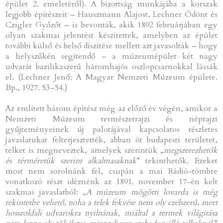
épület 2. emeletéről). A bizottság munkájába a korszak
legjobb építészeit – Hauszmann Alajost, Lechner Ödönt és
Czigler Győzőt – is bevonták, akik 1892 februárjában egy
olyan szakmai jelentést készítettek, amelyben az épület
további külső és belső díszítése mellett azt javasolták – hogy
a helyszűkén segítendő – a múzeumépület két nagy
udvarát bazilikaszerű háromhajós oszlopcsarnokkal lássák
el. (Lechner Jenő: A Magyar Nemzeti Múzeum épülete.
Bp., 1927. 53–54.)
Az említett három építész még az előző év végén, amikor a
Nemzeti Múzeum természetrajzi és néprajzi
gyűjteményeinek új palotájával kapcsolatos részletes
javaslatukat felterjesztették, abban öt budapesti területet,
telket is megneveztek, amelyek szerintük „
megszerezhetők
és térméretük szerint alkalmasaknak
” tekinthetők. Ezeket
most nem sorolnánk fel, csupán a mai Rádió-tömbre
vonatkozó részt idéznénk az 1891. november 17-én kelt
szakmai javaslatból: „
A múzeum mögötti lovarda is még
tekintetbe vehető, noha a telek fekvése nem oly czélszerű, mert
hosszoldali udvarokra nyilnának, miáltal a termek világítása