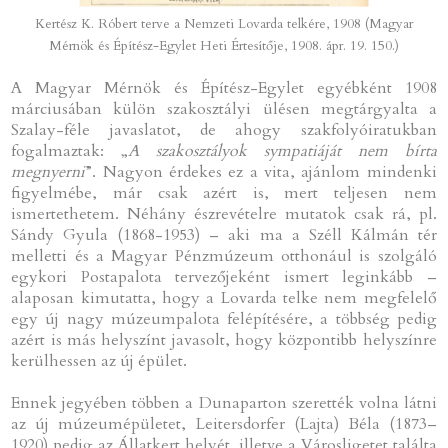
Kertész K. Róbert terve a Nemzeti Lovarda telkére, 1908 (Magyar
Mérnök és Építész-Egylet Heti Értesítője, 1908. ápr. 19. 150.)
A Magyar Mérnök és Építész-Egylet egyébként 1908
márciusában külön szakosztályi ülésen megtárgyalta a
Szalay-féle javaslatot, de ahogy szakfolyóiratukban
fogalmaztak: „
A szakosztályok sympatiáját nem bírta
megnyerni
”. Nagyon érdekes ez a vita, ajánlom mindenki
figyelmébe, már csak azért is, mert teljesen nem
ismertethetem. Néhány észrevételre mutatok csak rá, pl.
Sándy Gyula (1868-1953) – aki ma a Széll Kálmán tér
melletti és a Magyar Pénzmúzeum otthonául is szolgáló
egykori Postapalota tervezőjeként ismert leginkább –
alaposan kimutatta, hogy a Lovarda telke nem megfelelő
egy új nagy múzeumpalota felépítésére, a többség pedig
azért is más helyszínt javasolt, hogy központibb helyszínre
kerülhessen az új épület.
Ennek jegyében többen a Dunaparton szerették volna látni
az új múzeumépületet, Leitersdorfer (Lajta) Béla (1873–
1920) pedig az Állatkert helyét, illetve a Városligetet találta