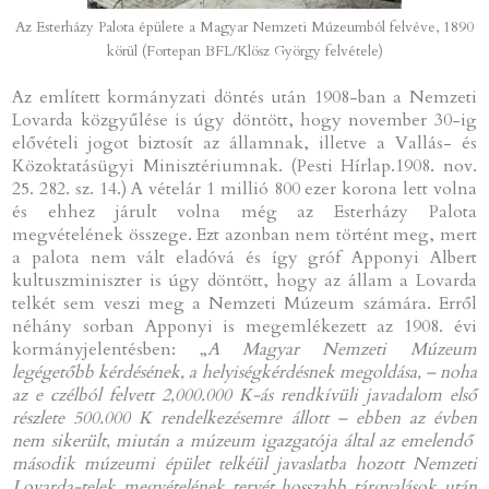
Az Esterházy Palota épülete a Magyar Nemzeti Múzeumból felvéve, 1890
körül (Fortepan BFL/Klösz György felvétele)
Az említett kormányzati döntés után 1908-ban a Nemzeti
Lovarda közgyűlése is úgy döntött, hogy november 30-ig
elővételi jogot biztosít az államnak, illetve a Vallás- és
Közoktatásügyi Minisztériumnak. (Pesti Hírlap.1908. nov.
25. 282. sz. 14.) A vételár 1 millió 800 ezer korona lett volna
és ehhez járult volna még az Esterházy Palota
megvételének összege. Ezt azonban nem történt meg, mert
a palota nem vált eladóvá és így gróf Apponyi Albert
kultuszminiszter is úgy döntött, hogy az állam a Lovarda
telkét sem veszi meg a Nemzeti Múzeum számára. Erről
néhány sorban Apponyi is megemlékezett az 1908. évi
kormányjelentésben: „
A Magyar Nemzeti Múzeum
legégetőbb kérdésének, a helyiségkérdésnek megoldása, – noha
az e czélból felvett 2,000.000 K-ás rendkívüli javadalom első
részlete 500.000 K rendelkezésemre állott – ebben az évben
nem sikerült, miután a múzeum igazgatója által az emelendő
második múzeumi épület telkéül javaslatba hozott Nemzeti
Lovarda-telek megvételének tervét hosszabb tárgyalások után