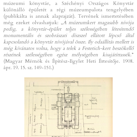
múzeumi könyvtár, a Széchényi Országos Könyvtár
különálló épületét a régi múzeumpalota tengelyében
(publikálta is annak alaprajzát). Tervének ismertetésében
még ezeket olvashatjuk: „
A múzeumkert magasabb nívója
pedig, a könyvtár-épület teljes szélességében létesítendő
monumentális és szobrászati díszszel ellátott lépcső által
kapcsolandó a könyvtár nívójával össze. Ily odaállítás mellett is
még kívánatos volna, hogy a telek a Festetich-kert beszökellő
részének szélességében egész mélységében kisajátíttassék
.”
(Magyar Mérnök és Építész-Egylet Heti Értesítője. 1908.
ápr. 19. 15. sz. 149-151.)