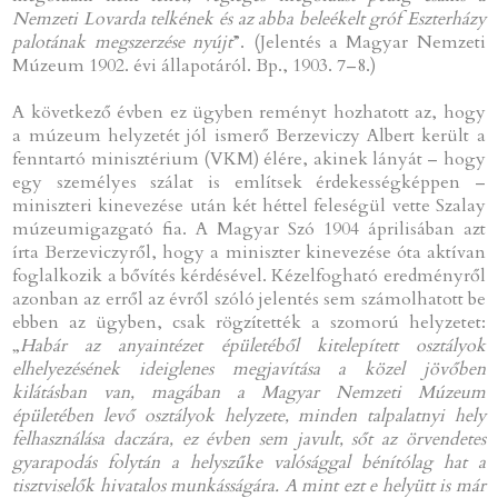
Nemzeti Lovarda telkének és az abba beleékelt gróf Eszterházy
palotának megszerzése nyújt
”. (Jelentés a Magyar Nemzeti
Múzeum 1902. évi állapotáról. Bp., 1903. 7–8.)
A következő évben ez ügyben reményt hozhatott az, hogy
a múzeum helyzetét jól ismerő Berzeviczy Albert került a
fenntartó minisztérium (VKM) élére, akinek lányát – hogy
egy személyes szálat is említsek érdekességképpen –
miniszteri kinevezése után két héttel feleségül vette Szalay
múzeumigazgató fia. A Magyar Szó 1904 áprilisában azt
írta Berzeviczyről, hogy a miniszter kinevezése óta aktívan
foglalkozik a bővítés kérdésével. Kézelfogható eredményről
azonban az erről az évről szóló jelentés sem számolhatott be
ebben az ügyben, csak rögzítették a szomorú helyzetet:
„
Habár az anyaintézet épületéből kitelepített osztályok
elhelyezésének ideiglenes megjavítása a közel jövőben
kilátásban van, magában a Magyar Nemzeti Múzeum
épületében levő osztályok helyzete, minden talpalatnyi hely
felhasználása daczára, ez évben sem javult, sőt az örvendetes
gyarapodás folytán a helyszűke valósággal bénítólag hat a
tisztviselők hivatalos munkásságára. A mint ezt e helyütt is már