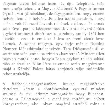
Pagodát vissza lehetne hozni és újra felépíteni, szép
mementója lehetne a Magyar Rádiónak! A Pagoda immár
Gyulán van (darabokban), de úgy gondolom, hogy eredeti
helyén lenne a helyén…Emellett azt is javaslom, hogy
akár a volt Nemzeti Lovarda telkének elejére, akár annak
szép füves, parkos közepére hozzuk vissza a lovardaépület
egykori oromzati díszét, azt a lószobrot, amely 1871-ben
készült - ezzel is emléket állítva az itteni élénk lovas
életnek. A szobor megvan, egy ideje már a Bábolna
Nemzeti Ménesbirtoktelephelyén, Tata-Dióspusztán áll és
szerintem szép lenne, ha szintén „hazatérne”. Mindemellett
nagyon fontos lenne, hogy a Rádió egykori telkén sokkal
több zöldterület jöjjön létre és ennek során megtörténne
majd a Károlyi Palota hátsó kertjének teljes műemléki
rekonstrukciója.
A facebook-bejegyzésemben írtakat megismételve
tisztelettel kérem a döntéshozókat, egyúttal minden
szakmai és civil érintett támogatását, hogy Budapest,
benne a Palotanegyed e csodálatos történelmi épített
környezetében, ahol olyan magától értetődő volna a