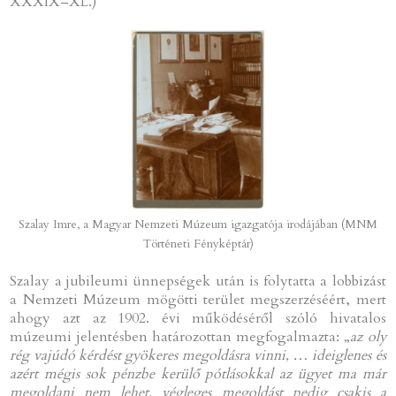
XXXIX–XL.)
Szalay Imre, a Magyar Nemzeti Múzeum igazgatója irodájában (MNM
Történeti Fényképtár)
Szalay a jubileumi ünnepségek után is folytatta a lobbizást
a Nemzeti Múzeum mögötti terület megszerzéséért, mert
ahogy azt az 1902. évi működéséről szóló hivatalos
múzeumi jelentésben határozottan megfogalmazta: „
az oly
rég vajúdó kérdést gyökeres megoldásra vinni, … ideiglenes és
azért mégis sok pénzbe kerülő pótlásokkal az ügyet ma már
megoldani nem lehet, végleges megoldást pedig csakis a