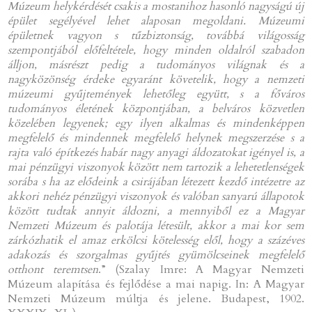
Múzeum helykérdését csakis a mostanihoz hasonló nagyságú új
épület segélyével lehet alaposan megoldani. Múzeumi
épületnek vagyon s tűzbiztonság, továbbá világosság
szempontjából előfeltétele, hogy minden oldalról szabadon
álljon, másrészt pedig a tudományos világnak és a
nagyközönség érdeke egyaránt követelik, hogy a nemzeti
múzeumi gyűjtemények lehetőleg együtt, s a főváros
tudományos életének központjában, a belváros közvetlen
közelében legyenek; egy ilyen alkalmas és mindenképpen
megfelelő és mindennek megfelelő helynek megszerzése s a
rajta való építkezés habár nagy anyagi áldozatokat igényel is, a
mai pénzügyi viszonyok között nem tartozik a lehetetlenségek
sorába s ha az elődeink a csirájában létezett kezdő intézetre az
akkori nehéz pénzügyi viszonyok és valóban sanyarú állapotok
között tudtak annyit áldozni, a mennyiből ez a Magyar
Nemzeti Múzeum és palotája létesült, akkor a mai kor sem
zárkózhatik el amaz erkölcsi kötelesség elől, hogy a százéves
adakozás és szorgalmas gyűjtés gyümölcseinek megfelelő
otthont teremtsen
.” (Szalay Imre: A Magyar Nemzeti
Múzeum alapítása és fejlődése a mai napig. In: A Magyar
Nemzeti Múzeum múltja és jelene. Budapest, 1902.