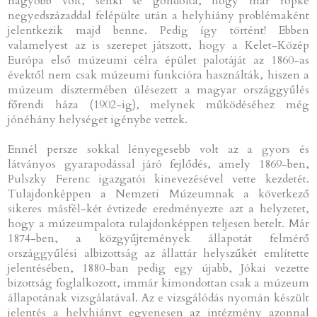
nagyobb volt, senki se gondolta, hogy már röpke
negyedszázaddal felépülte után a helyhiány problémaként
jelentkezik majd benne. Pedig így történt! Ebben
valamelyest az is szerepet játszott, hogy a Kelet-Közép
Európa első múzeumi célra épület palotáját az 1860-as
évektől nem csak múzeumi funkcióra használták, hiszen a
múzeum dísztermében ülésezett a magyar országgyűlés
főrendi háza (1902-ig), melynek működéséhez még
jónéhány helységet igénybe vettek.
Ennél persze sokkal lényegesebb volt az a gyors és
látványos gyarapodással járó fejlődés, amely 1869-ben,
Pulszky Ferenc igazgatói kinevezésével vette kezdetét.
Tulajdonképpen a Nemzeti Múzeumnak a következő
sikeres másfél-két évtizede eredményezte azt a helyzetet,
hogy a múzeumpalota tulajdonképpen teljesen betelt. Már
1874-ben, a közgyűjtemények állapotát felmérő
országgyűlési albizottság az állattár helyszűkét említette
jelentésében, 1880-ban pedig egy újabb, Jókai vezette
bizottság foglalkozott, immár kimondottan csak a múzeum
állapotának vizsgálatával. Az e vizsgálódás nyomán készült
jelentés a helyhiányt egyenesen az intézmény azonnal