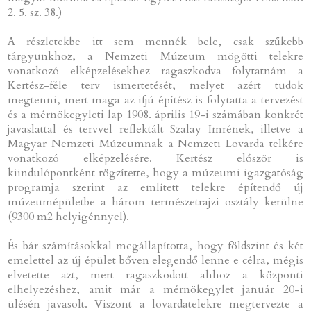
2. 5. sz. 38.)
A részletekbe itt sem mennék bele, csak szűkebb
tárgyunkhoz, a Nemzeti Múzeum mögötti telekre
vonatkozó elképzelésekhez ragaszkodva folytatnám a
Kertész-féle terv ismertetését, melyet azért tudok
megtenni, mert maga az ifjú építész is folytatta a tervezést
és a mérnökegyleti lap 1908. április 19-i számában konkrét
javaslattal és tervvel reflektált Szalay Imrének, illetve a
Magyar Nemzeti Múzeumnak a Nemzeti Lovarda telkére
vonatkozó elképzelésére. Kertész először is
kiindulópontként rögzítette, hogy a múzeumi igazgatóság
programja szerint az említett telekre építendő új
múzeumépületbe a három természetrajzi osztály kerülne
(9300 m2 helyigénnyel).
És bár számításokkal megállapította, hogy földszint és két
emelettel az új épület bőven elegendő lenne e célra, mégis
elvetette azt, mert ragaszkodott ahhoz a központi
elhelyezéshez, amit már a mérnökegylet január 20-i
ülésén javasolt. Viszont a lovardatelekre megtervezte a