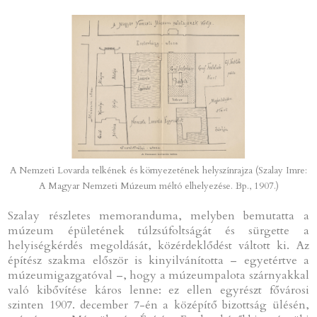
A Nemzeti Lovarda telkének és környezetének helyszínrajza (Szalay Imre:
A Magyar Nemzeti Múzeum méltó elhelyezése. Bp., 1907.)
Szalay részletes memoranduma, melyben bemutatta a
múzeum épületének túlzsúfoltságát és sürgette a
helyiségkérdés megoldását, közérdeklődést váltott ki. Az
építész szakma először is kinyilvánította – egyetértve a
múzeumigazgatóval –, hogy a múzeumpalota szárnyakkal
való kibővítése káros lenne: ez ellen egyrészt fővárosi
szinten 1907. december 7-én a középítő bizottság ülésén,