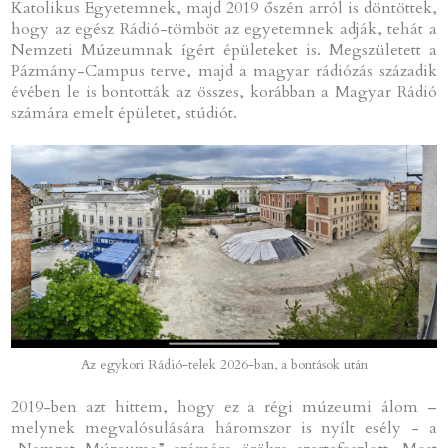
Katolikus Egyetemnek, majd 2019 őszén arról is döntöttek,
hogy az egész Rádió-tömböt az egyetemnek adják, tehát a
Nemzeti Múzeumnak ígért épületeket is. Megszületett a
Pázmány-Campus terve, majd a magyar rádiózás századik
évében le is bontották az összes, korábban a Magyar Rádió
számára emelt épületet, stúdiót.
Az egykori Rádió-telek 2026-ban, a bontások után
2019-ben azt hittem, hogy ez a régi múzeumi álom –
melynek megvalósulására háromszor is nyílt esély - a