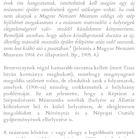
évek óta hangoztattuk, ismételnünk kell megint egy új
múzeumi épület emelésének égető szükséges voltát, ha csak
nem akarjuk a Magyar Nemzeti Múzeum eddigi oly szép
fejlődését megakasztani s a múzeum tisztviselőit a helyiségek
elégtelenségével való- meddő küzdelemre kényszeríteni.
Reméljük azonban, hogy súlyos közállapotaink daczára az új,
illetőleg második muzeális épület felépítése után esdő szavunk,
nem lesz kiáltó szó a pusztában
.” (Jelentés a Magyar Nemzeti
Múzeum 1904. évi állapotáról. Bp., 1905. 4.)
Berzeviczynek végül hamarabb távoznia kellett (mert Tisza
István kormánya megbukott), minthogy megnyugtató
megoldás született volna, de elindultak azok a folyamatok,
amelyek (1906-ra) némileg csökkentették a helyhiány
problémáját. Ez azt jelentette, hogy a Képtárat a
Szépművészeti Múzeumba sorolták (helyére az Állattár
költözhetett be) és külső helyszínen, de ideiglenesen
megoldódott a Növénytár és a Néprajzi Osztály
gyűjteményének elhelyezése is.
A múzeum bővítése – vagy ahogy a legtöbbször szerepel: