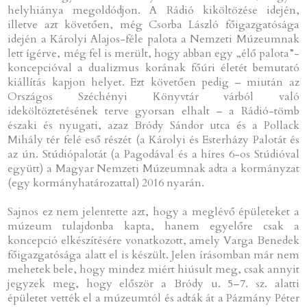
helyhiánya megoldódjon. A Rádió kiköltözése idején,
illetve azt követően, még Csorba László főigazgatósága
idején a Károlyi Alajos-féle palota a Nemzeti Múzeumnak
lett ígérve, még fel is merült, hogy abban egy „élő palota”-
koncepcióval a dualizmus korának főúri életét bemutató
kiállítás kapjon helyet. Ezt követően pedig – miután az
Országos Széchényi Könyvtár várból való
ideköltöztetésének terve gyorsan elhalt – a Rádió-tömb
északi és nyugati, azaz Bródy Sándor utca és a Pollack
Mihály tér felé eső részét (a Károlyi és Esterházy Palotát és
az ún. Stúdiópalotát (a Pagodával és a híres 6-os Stúdióval
együtt) a Magyar Nemzeti Múzeumnak adta a kormányzat
(egy kormányhatározattal) 2016 nyarán.
Sajnos ez nem jelentette azt, hogy a meglévő épületeket a
múzeum tulajdonba kapta, hanem egyelőre csak a
koncepció elkészítésére vonatkozott, amely Varga Benedek
főigazgatósága alatt el is készült. Jelen írásomban már nem
mehetek bele, hogy mindez miért hiúsult meg, csak annyit
jegyzek meg, hogy először a Bródy u. 5–7. sz. alatti
épületet vették el a múzeumtól és adták át a Pázmány Péter