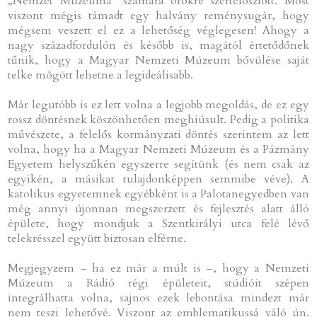
„Nemzet Múzeuma” számára örökre szertefoszlott. Most
viszont mégis támadt egy halvány reménysugár, hogy
mégsem veszett el ez a lehetőség véglegesen! Ahogy a
nagy századfordulón és később is, magától értetődőnek
tűnik, hogy a Magyar Nemzeti Múzeum bővülése saját
telke mögött lehetne a legideálisabb.
Már legutóbb is ez lett volna a legjobb megoldás, de ez egy
rossz döntésnek köszönhetően meghiúsult. Pedig a politika
művészete, a felelős kormányzati döntés szerintem az lett
volna, hogy ha a Magyar Nemzeti Múzeum és a Pázmány
Egyetem helyszűkén egyszerre segítünk (és nem csak az
egyikén, a másikat tulajdonképpen semmibe véve). A
katolikus egyetemnek egyébként is a Palotanegyedben van
még annyi újonnan megszerzett és fejlesztés alatt álló
épülete, hogy mondjuk a Szentkirályi utca felé lévő
telekrésszel együtt biztosan elférne.
Megjegyzem – ha ez már a múlt is –, hogy a Nemzeti
Múzeum a Rádió régi épületeit, stúdióit szépen
integrálhatta volna, sajnos ezek lebontása mindezt már
nem teszi lehetővé. Viszont az emblematikussá váló ún.