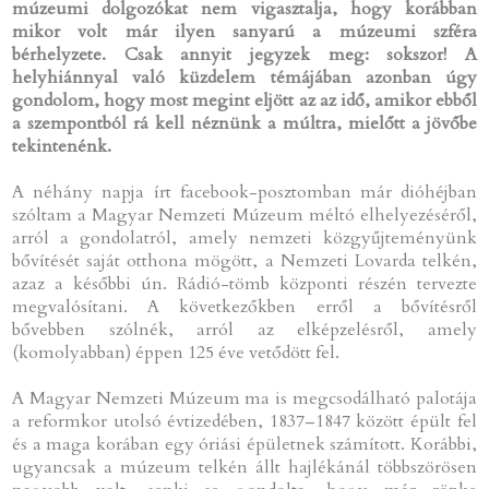
múzeumi dolgozókat nem vigasztalja, hogy korábban
mikor volt már ilyen sanyarú a múzeumi szféra
bérhelyzete. Csak annyit jegyzek meg: sokszor! A
helyhiánnyal való küzdelem témájában azonban úgy
gondolom, hogy most megint eljött az az idő, amikor ebből
a szempontból rá kell néznünk a múltra, mielőtt a jövőbe
tekintenénk.
A néhány napja írt facebook-posztomban már dióhéjban
szóltam a Magyar Nemzeti Múzeum méltó elhelyezéséről,
arról a gondolatról, amely nemzeti közgyűjteményünk
bővítését saját otthona mögött, a Nemzeti Lovarda telkén,
azaz a későbbi ún. Rádió-tömb központi részén tervezte
megvalósítani. A következőkben erről a bővítésről
bővebben szólnék, arról az elképzelésről, amely
(komolyabban) éppen 125 éve vetődött fel.
A Magyar Nemzeti Múzeum ma is megcsodálható palotája
a reformkor utolsó évtizedében, 1837–1847 között épült fel
és a maga korában egy óriási épületnek számított. Korábbi,
ugyancsak a múzeum telkén állt hajlékánál többszörösen