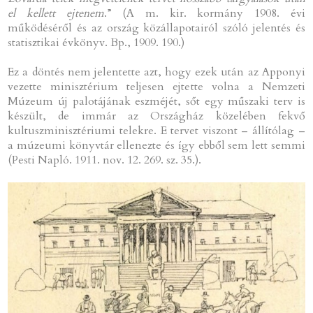
el kellett ejtenem
.” (A m. kir. kormány 1908. évi
működéséről és az ország közállapotairól szóló jelentés és
statisztikai évkönyv. Bp., 1909. 190.)
Ez a döntés nem jelentette azt, hogy ezek után az Apponyi
vezette minisztérium teljesen ejtette volna a Nemzeti
Múzeum új palotájának eszméjét, sőt egy műszaki terv is
készült, de immár az Országház közelében fekvő
kultuszminisztériumi telekre. E tervet viszont – állítólag –
a múzeumi könyvtár ellenezte és így ebből sem lett semmi
(Pesti Napló. 1911. nov. 12. 269. sz. 35.).