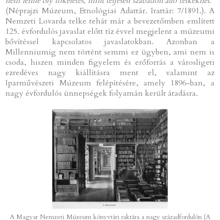
nem lenne oly tökéletes, mint teljesen szabadon álló telkeknél
.”
(Néprajzi Múzeum, Etnológiai Adattár. Irattár: 7/1891.). A
Nemzeti Lovarda telke tehát már a bevezetőmben említett
125. évfordulós javaslat előtt tíz évvel megjelent a múzeumi
bővítéssel kapcsolatos javaslatokban. Azonban a
Millenniumig nem történt semmi ez ügyben, ami nem is
csoda, hiszen minden figyelem és erőforrás a városligeti
ezredéves nagy kiállításra ment el, valamint az
Iparművészeti Múzeum felépítésére, amely 1896-ban, a
nagy évfordulós ünnepségek folyamán került átadásra.
A Magyar Nemzeti Múzeum könyvtári raktára a nagy századfordulón (A