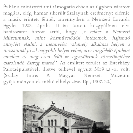
És bár a minisztériumi támogatás ebben az ügyben váratott
magára, elég hamar sikerült Szalaynak eredményt elérnie
a másik érintett félnél, amennyiben a Nemzeti Lovarda
Egylet 1902. április 10-én tartott közgyűlésen elvi
határozatot hozott arról, hogy „
a telket a Nemzeti
Múzeumnak, mint közművelődési intézetnek, hajlandó
annyiért eladni, a mennyiért valamely alkalmas helyen a
mostaninál jóval nagyobb helyet vehet, arra megfelelő épületet
emelhet és még ezen felül az egyesületnek törzstőkéjéhez
csatolandó összeg marad
.” Az említett terület az Esterházy
Palotaépületével, illetve telkével együtt 3059 □-öl volt.
(Szalay Imre: A Magyar Nemzeti Muzeum
gyűjteményeinek méltó elhelyezése. Bp., 1907. 20.)