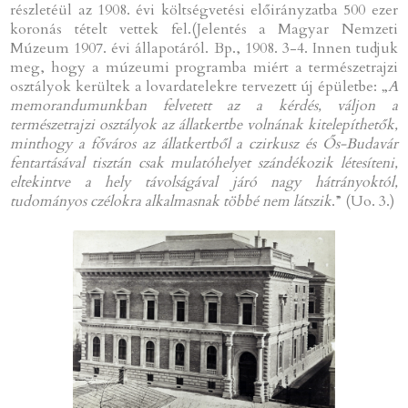
részletéül az 1908. évi költségvetési előirányzatba 500 ezer
koronás tételt vettek fel.(Jelentés a Magyar Nemzeti
Múzeum 1907. évi állapotáról. Bp., 1908. 3-4. Innen tudjuk
meg, hogy a múzeumi programba miért a természetrajzi
osztályok kerültek a lovardatelekre tervezett új épületbe: „
A
memorandumunkban felvetett az a kérdés, váljon a
természetrajzi osztályok az állatkertbe volnának kitelepíthetők,
minthogy a főváros az állatkertből a czirkusz és Ős-Budavár
fentartásával tisztán csak mulatóhelyet szándékozik létesíteni,
eltekintve a hely távolságával járó nagy hátrányoktól,
tudományos czélokra alkalmasnak többé nem látszik
.” (Uo. 3.)