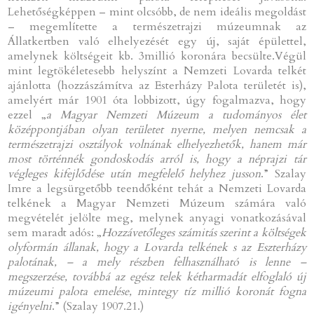
Lehetőségképpen – mint olcsóbb, de nem ideális megoldást
– megemlítette a természetrajzi múzeumnak az
Állatkertben való elhelyezését egy új, saját épülettel,
amelynek költségeit kb. 3millió koronára becsülte.Végül
mint legtökéletesebb helyszínt a Nemzeti Lovarda telkét
ajánlotta (hozzászámítva az Esterházy Palota területét is),
amelyért már 1901 óta lobbizott, úgy fogalmazva, hogy
ezzel „
a Magyar Nemzeti Múzeum a tudományos élet
középpontjában olyan területet nyerne, melyen nemcsak a
természetrajzi osztályok volnának elhelyezhetők, hanem már
most történnék gondoskodás arról is, hogy a néprajzi tár
végleges kifejlődése után megfelelő helyhez jusson
.” Szalay
Imre a legsürgetőbb teendőként tehát a Nemzeti Lovarda
telkének a Magyar Nemzeti Múzeum számára való
megvételét jelölte meg, melynek anyagi vonatkozásával
sem maradt adós: „
Hozzávetőleges számitás szerint a költségek
olyformán állanak, hogy a Lovarda telkének s az Eszterházy
palotának, – a mely részben felhasználható is lenne –
megszerzése, továbbá az egész telek kétharmadát elfoglaló új
múzeumi palota emelése, mintegy tíz millió koronát fogna
igényelni
.” (Szalay 1907.21.)