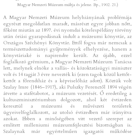
Magyar Nemzeti Múzeum múltja és jelene. Bp., 1902. 21.)
A Magyar Nemzeti Múzeum helyhiányának problémája
egyrészt megoldatlan maradt, másrészt egyre jobban nőtt,
főként miután az 1897. évi nyomdai kötelespéldány törvény
után óriási gyarapodásnak indult a múzeumi könyvtár, az
Országos Széchényi Könyvtár. Ettől fogva már nemcsak a
természettudományi gyűjtemények elhelyezése, hanem a
könyvtáriaké is napirendre került. Az újabb, ezzel
foglalkozó grémium, a Magyar Nemzeti Múzeum Tanácsa
lett, melynek elnöke a vallás- és közoktatásügyi miniszter
volt és 14 tagját 3 évre nevezték ki (ezen tagok közül kettőt-
kettőt a főrendiház és a képviselőház adott). Köztük volt
Szalay Imre (1846–1917), aki Pulszky Ferenctől 1894 végén
átvette a stafétabotot, a múzeum vezetését. Ő eredetileg a
kultuszminisztériumban dolgozott, ahol két évtizeden
keresztül a múzeumi és művészeti területek
ügyeivelfoglalkozott, az utolsó évtizedben már irányítva
azokat. Ebben a minőségében vitt vezető szerepet az
említett milleniumi múzeumfejlesztési bizottságban is.
Szalaynak már egyértelműen igazgatói működése