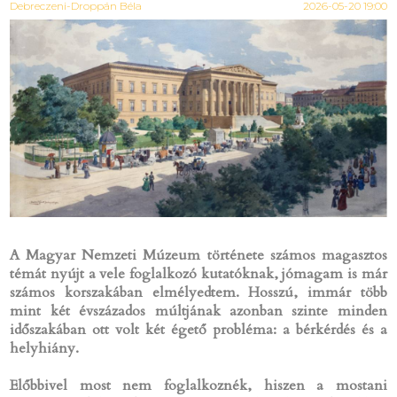
Debreczeni-Droppán Béla
2026-05-20 19:00
A Magyar Nemzeti Múzeum története számos magasztos
témát nyújt a vele foglalkozó kutatóknak, jómagam is már
számos korszakában elmélyedtem.
Hosszú, immár több
mint két évszázados múltjának azonban szinte minden
időszakában ott volt két égető probléma: a bérkérdés és a
helyhiány.
Előbbivel most nem foglalkoznék, hiszen a mostani