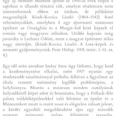
egy
új Nemzeti Múzeum építése
az 1900-as évek elején a
sajtóban is állandó témává vált, amelyet részletesen nem
ismertethetünk ebben az írásban, de példaként
megemlítjük Kézdi-Kovács László (1864-1942) festő
véleménycikkét, amelyben ő egy újnemzeti múzeumi
épületet az Országház és a Margit-híd közé képzelt el
román vagy magyaros stílusban. Utóbbi kapcsán még
javasolta is Lechner Ödönt, mint a magyar építészeti stílus
nagy úttörőjét. (Kézdi-Kovács László: A Lotz-képek és
nemzeti gyűjteményeink. Pesti Hírlap. 1905. márc. 1. 61. sz.
8.)
Egy idő után azonban Szalay Imre úgy láthatta, hogy kezd
a kezdeményezése elhalni, ezért 1907 nyarán egy
részletesebb tanulmánnyal próbálta felhívni a figyelmet az
általa vezetett intézmény legfőbb problémájára, a
helyhiányra. Miután a múzeum minden osztályának
helyszűkéről képet adott és bemutatta, hogy a Pollack-féle
palota toldaléképületekkel való bővítése az épület és a
Múzeumkert miatt is miért rossz és elégtelen választ jelent,
a kérdés egyedüli megoldásaként újra egy második
nemzeti múzeumi palota felépítését javasolta.