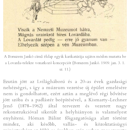
A Borsszem Jankó című élclap egyik karikatúrája sajátos módon mutatta be
a Lovarda-telekre vonatkozó koncepciót (Borsszem Jankó. 1909. jan. 3. 1.
sz. 11.)
Ezután jött az I.világháború és a 20-as évek gazdasági
nehézségei, s így a múzeum vezetése új épület emelésére
nem is gondolhatott, ezért aztán a meglévő régi bővítése
jött szóba és a padlástér beépítésével, a Kismarty-Lechner
Jenő (1878–1962) által tervezett és vezetett nagy
rekonstrukcióval sikerült a helyhiányon is valamelyest
enyhíteni. Hóman Bálint főigazgatósága alatt történt
mindez, aki később, vallás- és közoktatásügyi