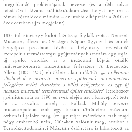
megoldandó problémájának nevezte (és a déli udvar
lefedésével kívánt kiállítási/raktározási helyet nyerni a
római kőemlékek számára – ez utóbbi elképzelés a 2010-es
évek derekán újra megjelent).
1888-tól ismét egy külön bizottság foglalkozott a Nemzeti
Múzeum, illetve az Országos Képtár ügyeivel és ennek
benyújtott javaslatai között a helyhiányt orvoslandó
szerepelt a természetrajzi gyűjtemények számára egy saját,
új épület emelése és a múzeumi képtár önálló
művészettörténeti múzeummá fejlesztése. A Berzeviczy
Albert (1853–1936) elnöklete alatt működő, „
a millenium
alkalmából a nemzeti múzeum épületének monumentális
jellegéhez méltó díszítésére s külső befejezésére, és egy új
nemzeti múzeumi természetrajzi épület emelésére
” létrehozott
grémium már az 1890-es évek elején azt a koncepciót tette
le az asztalra, amely a Pollack Mihály tervezte
múzeumpalotát csak egy tisztán történelmi múzeum
otthonául jelölte meg (ez így teljes mértékben csak majd
négy emberöltő után, 2005-ben valósult meg, amikor a
Természettudományi Múzeum őslénytára is kiköltözött az