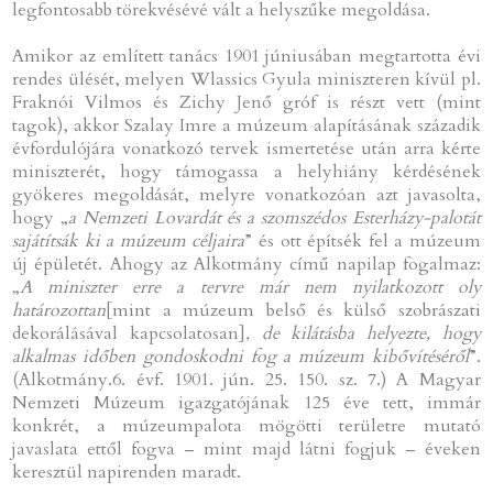
legfontosabb törekvésévé vált a helyszűke megoldása.
Amikor az említett tanács 1901 júniusában megtartotta évi
rendes ülését, melyen Wlassics Gyula miniszteren kívül pl.
Fraknói Vilmos és Zichy Jenő gróf is részt vett (mint
tagok), akkor Szalay Imre a múzeum alapításának századik
évfordulójára vonatkozó tervek ismertetése után arra kérte
miniszterét, hogy támogassa a helyhiány kérdésének
gyökeres megoldását, melyre vonatkozóan azt javasolta,
hogy „
a Nemzeti Lovardát és a szomszédos Esterházy-palotát
sajátítsák ki a múzeum céljaira
” és ott építsék fel a múzeum
új épületét. Ahogy az Alkotmány című napilap fogalmaz:
„
A miniszter erre a tervre már nem nyilatkozott oly
határozottan
[mint a múzeum belső és külső szobrászati
dekorálásával kapcsolatosan]
, de kilátásba helyezte, hogy
alkalmas időben gondoskodni fog a múzeum kibővítéséről
”.
(Alkotmány.6. évf. 1901. jún. 25. 150. sz. 7.) A Magyar
Nemzeti Múzeum igazgatójának 125 éve tett, immár
konkrét, a múzeumpalota mögötti területre mutató
javaslata ettől fogva – mint majd látni fogjuk – éveken
keresztül napirenden maradt.