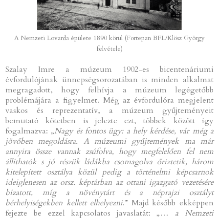
A Nemzeti Lovarda épülete 1890 körül (Fortepan BFL/Klösz György
felvétele)
Szalay Imre a múzeum 1902-es bicentenáriumi
évfordulójának ünnepségsorozatában is minden alkalmat
megragadott, hogy felhívja a múzeum legégetőbb
problémájára a figyelmet. Még az évfordulóra megjelent
vaskos és reprezentatív, a múzeum gyűjteményeit
bemutató kötetben is jelezte ezt, többek között így
fogalmazva: „
Nagy és fontos ügy: a hely kérdése, vár még a
jövőben megoldásra. A múzeumi gyűjtemények ma már
annyira össze vannak zsúfolva, hogy megfelelően fel nem
állíthatók s jó részük ládákba csomagolva őriztetik, három
kitelepített osztálya közül pedig a történelmi képcsarnok
ideiglenesen az orsz. képtárban az ottani igazgató vezetésére
bízatott, míg a növénytárt és a néprajzi osztályt
bérhelyiségekben kellett elhelyezni
.” Majd később ekképpen
fejezte be ezzel kapcsolatos javaslatát: „…
a Nemzeti