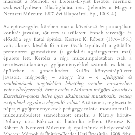
másrészt a Mérnök. és Építész-Egylet későbbi mérnöki
szakosztályülésén állásfoglalást tett. (Jelentés a Magyar
Nemzeti Múzeum 1907. évi állapotáról. Bp., 1908. 4.)
Az építészegylet körében már a következő év januárjában
konkrét javaslat, sőt terv is született. Ennek tervezője és
előadója egy fiatal építész, Kertész K. Róbert (1876–1951)
volt, akinek később fő műve (Sváb Gyulával) a gödöllői
premontrei gimnázium (a gödöllői agráregyetem mai)
épülete lett. Kertész a régi múzeumpalotában csak a
természettudományi gyűjteményekkel számolt és két új
épületben is gondolkodott. Külön könyvtárépületet
javasolt, mégpedig – ahogy írja – e „
jellegnek és
rendeltetésnek megfelelően lehetőleg csendes városrészben
volna elhelyezendő. Erre a czélra a Múzeum mögötti lovarda és
Eszterházy-palota helye igen alkalmasnak mutatkozik, esetleg
ez épületek egyike is elegendő volna
.” A történeti, régészeti és
néprajzi gyűjteményeknek pedigegy másik, monumentális
múzeumépületet szándékozott emelni a Károly körút–
Dohány utca–Rákóczi út határolta telken. (Kertész K.
Róbert: A Nemzeti Múzeum új épületének elhelyezéséről.
Magyar Mérnök és Építész-Egylet Heti Értesítője. 1908. febr.