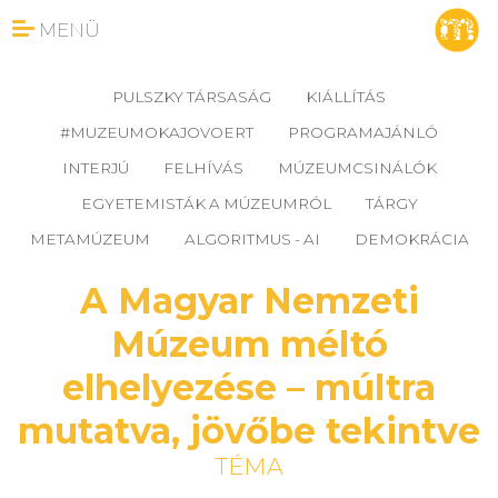
MENÜ
PULSZKY TÁRSASÁG
KIÁLLÍTÁS
#MUZEUMOKAJOVOERT
PROGRAMAJÁNLÓ
INTERJÚ
FELHÍVÁS
MÚZEUMCSINÁLÓK
EGYETEMISTÁK A MÚZEUMRÓL
TÁRGY
METAMÚZEUM
ALGORITMUS - AI
DEMOKRÁCIA
A Magyar Nemzeti
Múzeum méltó
elhelyezése – múltra
mutatva, jövőbe tekintve
TÉMA