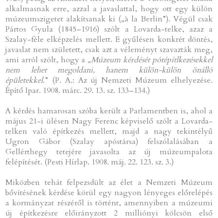
alkalmasnak erre, azzal a javaslattal, hogy ott egy külön
múzeumszigetet alakítsanak ki („à la Berlin”). Végül csak
Pártos Gyula (1845–1916) szólt a Lovarda-telke, azaz a
Szalay-féle elképzelés mellett. E gyűlésen konkrét döntés,
javaslat nem született, csak azt a véleményt szavazták meg,
ami arról szólt, hogy a „
Múzeum kérdését pótépítlkezésekkel
nem lehet megoldani, hanem külön-külön önálló
épületekkel
.” (P. A.: Az új Nemzeti Múzeum elhelyezése.
Építő Ipar. 1908. márc. 29. 13. sz. 133–134.)
A kérdés hamarosan szóba került a Parlamentben is, ahol a
május 21-i ülésen Nagy Ferenc képviselő szólt a Lovarda-
telken való építkezés mellett, majd a nagy tekintélyű
Ugron Gábor (Szalay apóstársa) felszólalásában a
Gellérthegy tetejére javasolta az új múzeumpalota
felépítését. (Pesti Hírlap. 1908. máj. 22. 123. sz. 3.)
Miközben tehát felpezsdült az élet a Nemzeti Múzeum
bővítésének kérdése körül egy nagyon lényeges előrelépés
a kormányzat részéről is történt, amennyiben a múzeumi
új építkezésre előirányzott 2 milliónyi kölcsön első