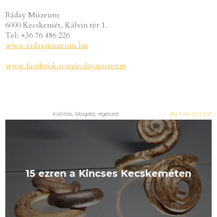
Ráday Múzeum
6000 Kecskemét, Kálvin tér 1.
Tel: +36 76 486 226
www.radaymuzeum.hu
www.facebook.com/radaymuzeum
kiállítás, látogató, régészet
2017-08-22 12:32
15 ezren a Kincses Kecskeméten