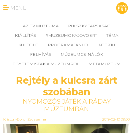
MENÜ
AZ ÉV MÚZEUMA
PULSZKY TÁRSASÁG
KIÁLLÍTÁS
#MUZEUMOKAJOVOERT
TÉMA
KÜLFÖLD
PROGRAMAJÁNLÓ
INTERJÚ
FELHÍVÁS
MÚZEUMCSINÁLÓK
EGYETEMISTÁK A MÚZEUMRÓL
METAMÚZEUM
Rejtély a kulcsra zárt
szobában
NYOMOZÓS JÁTÉK A RÁDAY
MÚZEUMBAN
Kriston-Bordi Zsuzsanna
2019-02-10 09:00