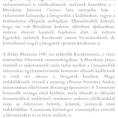
tárlatvezetéssel is találkozhatnak, melynek keretében a -
Muraközy Jánosné Gyenes Sára szerepébe bújt -
tárlatvezető kalauzolja a látogatókat a kiállításban, vagyis a
festőművész elképzelt szobájában. Elbeszéléséből kiderül,
hogy mi volt Muraközy kedvenc időtöltése ifjúkorában,
milyen álnevet használt bujdosása alatt, és milyen
legendák születtek Kecskemét ismert hivatalnokáról, de
közvetlenül reagál a látogatók spontán kérdéseire is.
A Ráday Múzeum 1983 óta működik Kecskeméten, a város
történelmi Főterének szomszédságában. A Muraközy János
életéről és művészetéről szóló tárlat mellett a Dunamellék
református egyházművészetét bemutató állandó kiállításuk
is évek óta sikeres a látogatók körében. Nagy
érdeklődésnek örvend a nemrég elhunyt Fuxreiter András
múzeumban elhelyezett Ásványgyűjteménye: A Természet
harmadik országa című kiállítás, mely állandó és időszaki
bemutatókkal, szakkörrel, rendszeres szakmai találkozókkal
várja az őslénytani leletek, kőzetek, ásványok iránt
érdeklődőket. A múzeum különleges vonzerejéhez tartozik
a látványraktár és az ötvös műhely is.