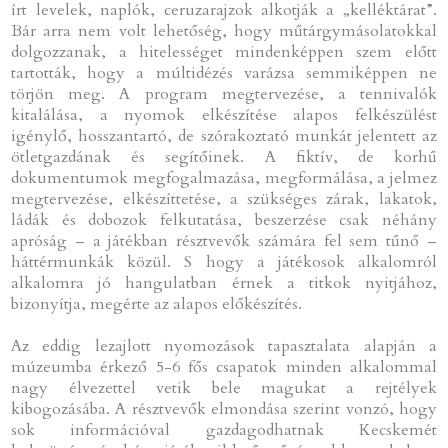
írt levelek, naplók, ceruzarajzok alkotják a „kelléktárat”.
Bár arra nem volt lehetőség, hogy műtárgymásolatokkal
dolgozzanak, a hitelességet mindenképpen szem előtt
tartották, hogy a múltidézés varázsa semmiképpen ne
törjön meg. A program megtervezése, a tennivalók
kitalálása, a nyomok elkészítése alapos felkészülést
igénylő, hosszantartó, de szórakoztató munkát jelentett az
ötletgazdának és segítőinek. A fiktív, de korhű
dokumentumok megfogalmazása, megformálása, a jelmez
megtervezése, elkészíttetése, a szükséges zárak, lakatok,
ládák és dobozok felkutatása, beszerzése csak néhány
apróság – a játékban résztvevők számára fel sem tűnő –
háttérmunkák közül. S hogy a játékosok alkalomról
alkalomra jó hangulatban érnek a titkok nyitjához,
bizonyítja, megérte az alapos előkészítés.
Az eddig lezajlott nyomozások tapasztalata alapján a
múzeumba érkező 5-6 fős csapatok minden alkalommal
nagy élvezettel vetik bele magukat a rejtélyek
kibogozásába. A résztvevők elmondása szerint vonzó, hogy
sok információval gazdagodhatnak Kecskemét