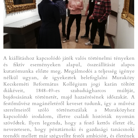
A kiállításhoz kapcsolódó játék valós történelmi tényeken
és fiktív eseményeken alapul, összeállítását alapos
kutatómunka előzte meg. Megálmodói a teljesség igénye
nélkül ugyan, de igyekeztek belefoglalni Muraközy
Kecskeméti Református Kollégium jogi karán töltött
diákéveit, 1848-49-es szabadságharcos múltját,
bujdosásának történetét, majd hazaérésének időszakát. A
festőművész magánéletéről keveset tudunk, így a művész
szerelmeiről szóló történetszálak a Muraközyhez
kapcsolódó irodalom, illetve családi históriák nyomán
szövődtek. Ilyen legenda, hogy a festő kettős életet élt,
nevezetesen, hogy pénztárnoki és gazdasági tanácsnoki
teendői mellett már szégyellte festői ambícióit, és életének