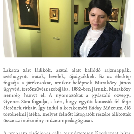
Lakatra zárt ládikók, asztal alatt kallódó rajzmappák,
széthagyott iratok, levelek, újságcikkek. Ez az életkép
fogadja a játékosokat, amikor belépnek Muraközy János
ügyvéd, festőművész szobájába. 1892-ben járunk, Muraközy
nemrég hunyt el. A nyomozókat a gyászoló özvegy,
Gyenes Sára fogadja, s kéri, hogy együtt kutassák fel férje
életének titkait.
Így indul a kecskeméti Ráday Múzeum élő
történelmi játéka, melyet felnőtt látogatók részére állítottak
össze az intézmény múzeumpedagógusai.
A program elsődleges célja természetesen Kecskemét híres