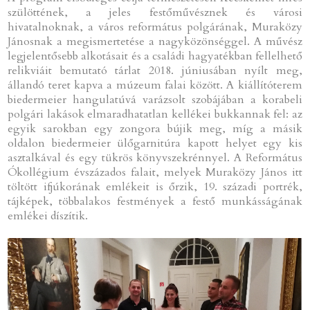
szülöttének, a jeles festőművésznek és városi
hivatalnoknak, a város református polgárának, Muraközy
Jánosnak a megismertetése a nagyközönséggel. A művész
legjelentősebb alkotásait és a családi hagyatékban fellelhető
relikviáit bemutató tárlat 2018. júniusában nyílt meg,
állandó teret kapva a múzeum falai között. A kiállítóterem
biedermeier hangulatúvá varázsolt szobájában a korabeli
polgári lakások elmaradhatatlan kellékei bukkannak fel: az
egyik sarokban egy zongora bújik meg, míg a másik
oldalon biedermeier ülőgarnitúra kapott helyet egy kis
asztalkával és egy tükrös könyvszekrénnyel. A Református
Ókollégium évszázados falait, melyek Muraközy János itt
töltött ifjúkorának emlékeit is őrzik, 19. századi portrék,
tájképek, többalakos festmények a festő munkásságának
emlékei díszítik.