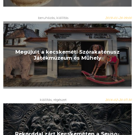
beruházás, kiállítás
2019-01-28 09:00
Megújult a kecskeméti Szórakaténusz
Játékmúzeum és Műhely
kiállítás, régészet
2018-02-20 07:30
Rekorddal zárt Kecskeméten a Seuso-