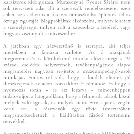
karakterek kidolgozása. Muraközyné Gyenes Sáráról nem
sok tényszerű adat állt a szervezők rendelkezésére, ezért
ebben az esetben is a fikcióra támaszkodva építették fel az
özvegy figuráját. Megpróbálták elképzelni, milyen lehetett
a személyisége, milyen volt a kapcsolata a férjével, vagy
hogyan viszonyult a művészethez.
A játékban egy házvezetőnő is szerepel, aki teljes
mértékben a fantázia szülötte. Az ő alakjának
megteremtését is körültekintő munka előzte meg: a 19.
századi cselédek helyzetének, tevékenységének alapos
megismerése nagyban segítette a múzeumpedagógusok
munkáját. Fontos cél volt, hogy a kitalált elemek jól
illeszkedjenek az adott korszakhoz és témához, és hogy a
nyomozás során - és azt lezárva - mindenképpen
tudatosuljon a látogatókban, hogy a felmerült adatok közül
melyek valóságosak, és melyek nem. Erre a játék végén
kerül sor, a résztvevők egy rövid ismertetőben
megismerkedhetnek a kiállításhoz fűződő történelmi
tényekkel.