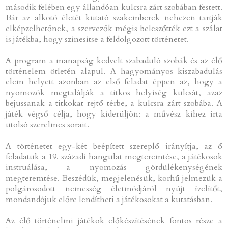
második felében egy állandóan kulcsra zárt szobában festett.
Bár az alkotó életét kutató szakemberek nehezen tartják
elképzelhetőnek, a szervezők mégis beleszőtték ezt a szálat
is játékba, hogy színesítse a feldolgozott történetet.
A program a manapság kedvelt szabaduló szobák és az élő
történelem ötletén alapul. A hagyományos kiszabadulás
elem helyett azonban az első feladat éppen az, hogy a
nyomozók megtalálják a titkos helyiség kulcsát, azaz
bejussanak a titkokat rejtő térbe, a kulcsra zárt szobába. A
játék végső célja, hogy kiderüljön: a művész kihez írta
utolsó szerelmes sorait.
A történetet egy-két beépített szereplő irányítja, az ő
feladatuk a 19. századi hangulat megteremtése, a játékosok
instruálása, a nyomozás gördülékenységének
megteremtése. Beszédük, megjelenésük, korhű jelmezük a
polgárosodott nemesség életmódjáról nyújt ízelítőt,
mondandójuk előre lendítheti a játékosokat a kutatásban.
Az élő történelmi játékok előkészítésének fontos része a