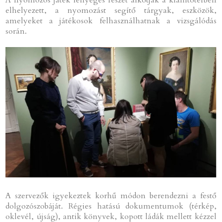
A nyomozós játék lényeges részét alkotják a kiállítótérben
elhelyezett, a nyomozást segítő tárgyak, eszközök,
amelyeket a játékosok felhasználhatnak a vizsgálódás
során.
A szervezők igyekeztek korhű módon berendezni a festő
dolgozószobáját. Régies hatású dokumentumok (térkép,
oklevél, újság), antik könyvek, kopott ládák mellett kézzel