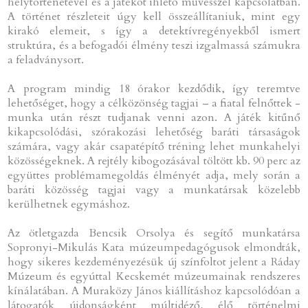
helytörténetével és a játékot ihlető művésszel kapcsolatban.
A történet részleteit úgy kell összeállítaniuk, mint egy
kirakó elemeit, s így a detektívregényekből ismert
struktúra, és a befogadói élmény teszi izgalmassá számukra
a feladványsort.
A program mindig 18 órakor kezdődik, így teremtve
lehetőséget, hogy a célközönség tagjai – a fiatal felnőttek -
munka után részt tudjanak venni azon. A játék kitűnő
kikapcsolódási, szórakozási lehetőség baráti társaságok
számára, vagy akár csapatépítő tréning lehet munkahelyi
közösségeknek. A rejtély kibogozásával töltött kb. 90 perc az
együttes problémamegoldás élményét adja, mely során a
baráti közösség tagjai vagy a munkatársak közelebb
kerülhetnek egymáshoz.
Az ötletgazda Bencsik Orsolya és segítő munkatársa
Sopronyi-Mikulás Kata múzeumpedagógusok elmondták,
hogy sikeres kezdeményezésük új színfoltot jelent a Ráday
Múzeum és egyúttal Kecskemét múzeumainak rendszeres
kínálatában. A Muraközy János kiállításhoz kapcsolódóan a
látogatók újdonságként múltidéző, élő történelmi