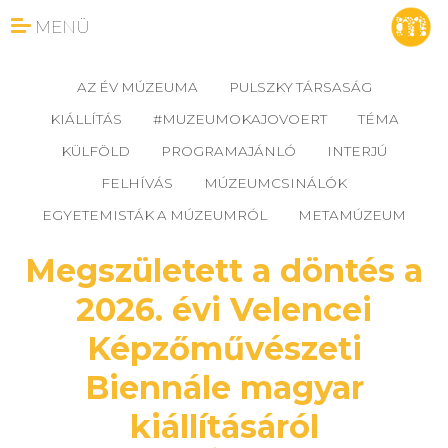
MENÜ
AZ ÉV MÚZEUMA
PULSZKY TÁRSASÁG
KIÁLLÍTÁS
#MUZEUMOKAJOVOERT
TÉMA
KÜLFÖLD
PROGRAMAJÁNLÓ
INTERJÚ
FELHÍVÁS
MÚZEUMCSINÁLÓK
EGYETEMISTÁK A MÚZEUMRÓL
METAMÚZEUM
Megszületett a döntés a
2026. évi Velencei
Képzőművészeti
Biennále magyar
kiállításáról