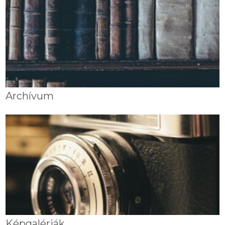
Archívum
Képgalériák