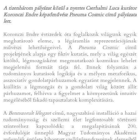
A tizenhárom pályázat közül a nyertes Cserhalmi Luca kurátor
Koronczi Endre képzőművész Pneuma Cosmic című pályázata
lett.
Koronczi Endre évtizedek óta foglalkozik világunk egyik
meghatározó eleme, a légáramlás reprezentációjának
művészi lehetőségeivel. A
Pneuma Cosmic
című
projektjének alapja egy fiktív kutatás, mely a világ egészét
kitöltő, légmozgásként megmutatkozó kozmikus lehelet
megjelenési formáit tárja fel. Ennek folyamán a
tudományos kutatások logikája és a mélyen metaforikus,
asszociatív gondolatpárhuzamok egyaránt megjelennek. A
kiállítás a légmozgás és a gondolati világ között állít
párhuzamot, felhívva a figyelmet a környezetünk intuitív
megéléséből fakadó tapasztalatok komplexitására.
A
Bennszorult lélegzet
című, nagyszabású installáció a hazai
tudományosság és szellemi élet legfontosabb történeti
színteréhez kapcsolódik: a megalapításának 200.
évfordulóját ünneplő Magyar Tudományos Akadémia
műemlék épülete kibontott szellőzőrendszerének elemeiből