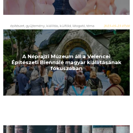
építészet, gyűjtemény, kiállítás, külföld, látogató, téma
2023-05-23 07:00
A Néprajzi Múzeum áll a Velencei
Építészeti Biennálé magyar kiállításának
fókuszában