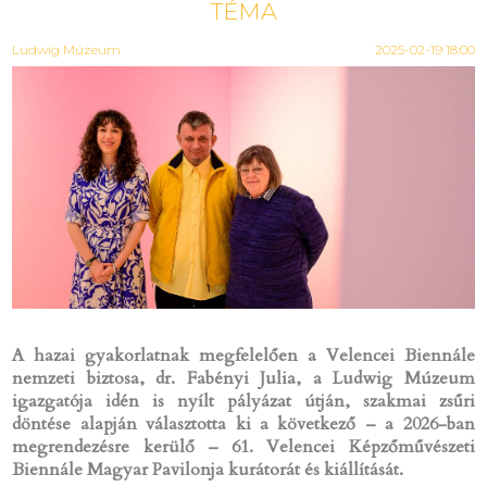
TÉMA
Ludwig Múzeum
2025-02-19 18:00
A hazai gyakorlatnak megfelelően a Velencei Biennále
nemzeti biztosa, dr. Fabényi Julia, a Ludwig Múzeum
igazgatója idén is nyílt pályázat útján, szakmai zsűri
döntése alapján választotta ki a következő – a 2026-ban
megrendezésre kerülő – 61. Velencei Képzőművészeti
Biennále Magyar Pavilonja kurátorát és kiállítását.