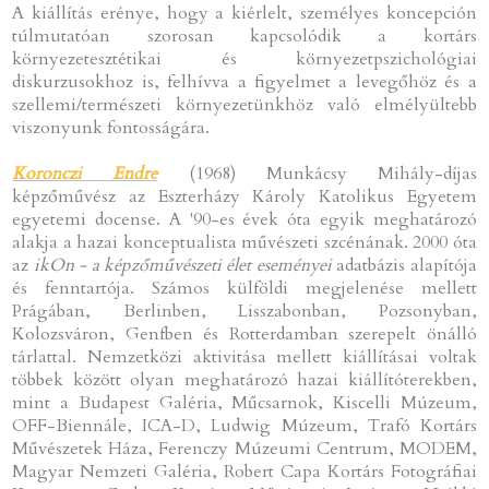
A kiállítás erénye, hogy a kiérlelt, személyes koncepción
túlmutatóan szorosan kapcsolódik a kortárs
környezetesztétikai és környezetpszichológiai
diskurzusokhoz is, felhívva a figyelmet a levegőhöz és a
szellemi/természeti környezetünkhöz való elmélyültebb
viszonyunk fontosságára.
Koronczi Endre
(1968) Munkácsy Mihály-díjas
képzőművész az Eszterházy Károly Katolikus Egyetem
egyetemi docense. A '90-es évek óta egyik meghatározó
alakja a hazai konceptualista művészeti szcénának. 2000 óta
az
ikOn - a képzőművészeti élet eseményei
adatbázis alapítója
és fenntartója. Számos külföldi megjelenése mellett
Prágában, Berlinben, Lisszabonban, Pozsonyban,
Kolozsváron, Genfben és Rotterdamban szerepelt önálló
tárlattal. Nemzetközi aktivitása mellett kiállításai voltak
többek között olyan meghatározó hazai kiállítóterekben,
mint a Budapest Galéria, Műcsarnok, Kiscelli Múzeum,
OFF-Biennále, ICA-D, Ludwig Múzeum, Trafó Kortárs
Művészetek Háza, Ferenczy Múzeumi Centrum, MODEM,
Magyar Nemzeti Galéria, Robert Capa Kortárs Fotográfiai