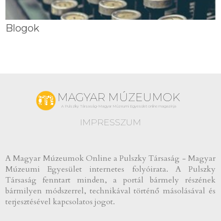
Blogok
MAGYAR MÚZEUMOK
A Pulszky Társaság-Magyar Múzeumi Egyesület online magazinja
IMPRESSZUM
A Magyar Múzeumok Online a Pulszky Társaság - Magyar
Múzeumi Egyesület internetes folyóirata. A Pulszky
Társaság fenntart minden, a portál bármely részének
bármilyen módszerrel, technikával történő másolásával és
terjesztésével kapcsolatos jogot.