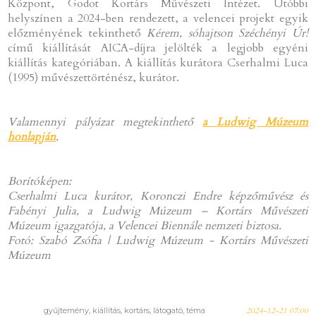
Központ, Godot Kortárs Művészeti Intézet. Utóbbi
helyszínen a 2024-ben rendezett, a velencei projekt egyik
előzményének tekinthető
Kérem, sóhajtson Széchényi Úr!
című kiállítását AICA-díjra jelölték a legjobb egyéni
kiállítás kategóriában. A kiállítás kurátora Cserhalmi Luca
(1995) művészettörténész, kurátor.
Valamennyi pályázat megtekinthető
a Ludwig Múzeum
honlapján
.
Borítóképen:
Cserhalmi Luca kurátor, Koronczi Endre képzőművész és
Fabényi Julia, a Ludwig Múzeum – Kortárs Művészeti
Múzeum igazgatója, a Velencei Biennále nemzeti biztosa.
Fotó: Szabó Zsófia | Ludwig Múzeum - Kortárs Művészeti
Múzeum
gyűjtemény, kiállítás, kortárs, látogató, téma
2024-12-21 07:00