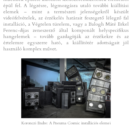
épül fel. A légzésre, légmozgásra utaló további kiállítási
elemek – mint a természeti jelenségekről készült
videófelvételek, az érzékelés határait feszegető lélegző fal
installáció, a Végtelen türelem, vagy a Balogh Máté Erkel
Ferenc-díjas zeneszerző által komponált helyspecifikus
hangelemek – tovább gazdagítják az érzékekre és az
értelemre egyszerre ható, a kiállítótér adottságait jól
használó komplex művet.
Koronczi Endre: A Pneuma Cosmic installációs elemei