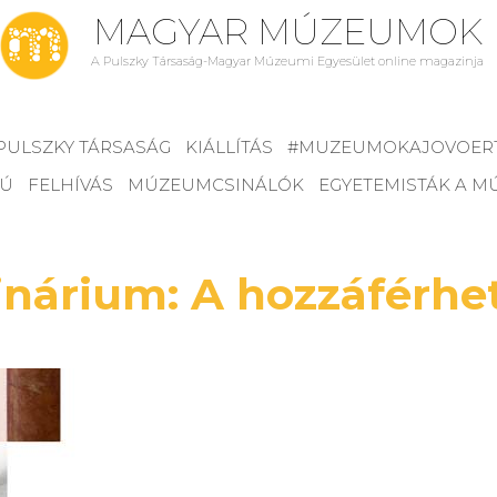
MAGYAR MÚZEUMOK
A Pulszky Társaság-Magyar Múzeumi Egyesület online magazinja
PULSZKY TÁRSASÁG
KIÁLLÍTÁS
#MUZEUMOKAJOVOER
JÚ
FELHÍVÁS
MÚZEUMCSINÁLÓK
EGYETEMISTÁK A 
nárium: A hozzáférhet