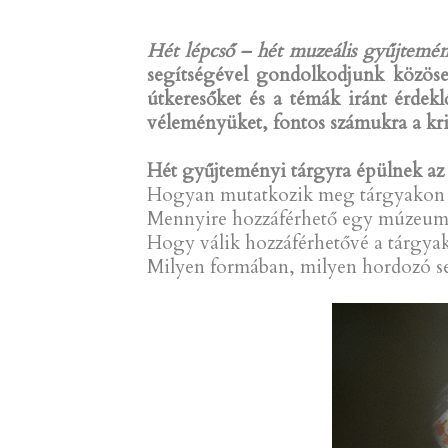
Hét lépcső – hét muzeális gyűjtem
segítségével gondolkodjunk közösen
útkeresőket és a témák iránt érdekl
véleményüket, fontos számukra a kri
Hét gyűjteményi tárgyra épülnek az e
Hogyan mutatkozik meg tárgyakon k
Mennyire hozzáférhető egy múzeum,
Hogy válik hozzáférhetővé a tárgyak 
Milyen formában, milyen hordozó se