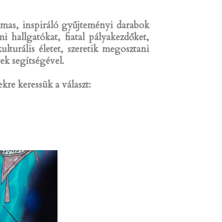
lmas, inspiráló gyűjteményi darabok
 hallgatókat, fiatal pályakezdőket,
lturális életet, szeretik megosztani
ek segítségével.
re keressük a választ: