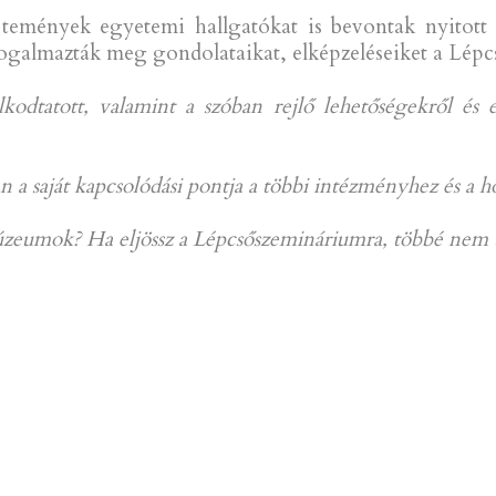
űjtemények egyetemi hallgatókat is bevontak nyitott
ogalmazták meg gondolataikat, elképzeléseiket a Lépc
kodtatott, valamint a szóban rejlő lehetőségekről és
 a saját kapcsolódási pontja a többi intézményhez és a 
eumok? Ha eljössz a Lépcsőszemináriumra, többé nem t