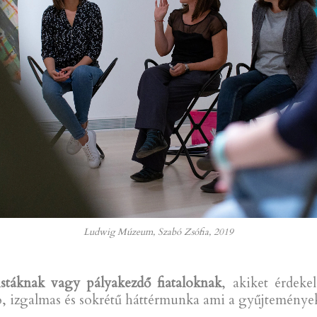
Ludwig Múzeum, Szabó Zsófia, 2019
stáknak vagy pályakezdő fiataloknak
, akiket érdek
ó, izgalmas és sokrétű háttérmunka ami a gyűjtemények