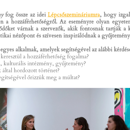
ény
fog össze az idei
Lépcsőszemináriumra
, hogy izga
 a hozzáférhetőségről. Az eseményre olyan egyetemi
ődőket várnak a szervezők, akik fontosnak tartják a ku
tikai nézőpont és szívesen inspirálódnak a gyűjtemény
gyes alkalmak, amelyek segítségével az alábbi kérdések
eresztül a hozzáférhetőség fogalma?
 kulturális intézmény, gyűjtemény?
által hordozott történet?
gítségével őrizzük meg a múltat?