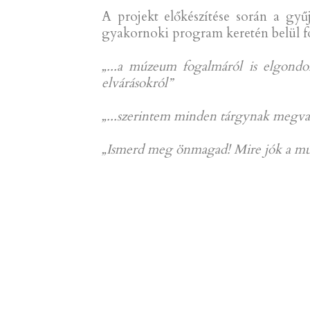
A projekt előkészítése során a gy
gyakornoki program keretén belül f
„...a múzeum fogalmáról is elgondol
elvárásokról”
„...szerintem minden tárgynak megvan
„Ismerd meg önmagad! Mire jók a múz