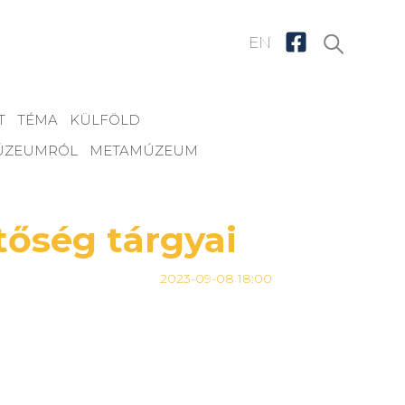
EN
T
TÉMA
KÜLFÖLD
MÚZEUMRÓL
METAMÚZEUM
őség tárgyai
2023-09-08 18:00