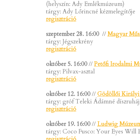
(helyszín: Ady Emlékmúzeum)
tárgy: Ady Lőrincné kézmelegítője
regisztráció
szeptember 28.
16:00
//
Magyar Műsz
tárgy: Jégszekrény
regisztráció
október 5. 16:00
//
Petőfi Irodalmi 
tárgy: Pilvax-asztal
regisztráció
október 12. 16:00
//
Gödöllői Királyi
tárgy: gróf Teleki Ádámné díszruháj
regisztráció
október 19.
16:00
//
Ludwig Múzeum 
tárgy: Coco Fusco: Your Eyes Will 
regisztráció