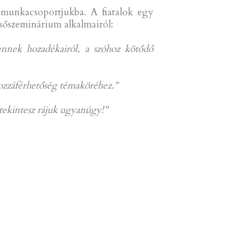
 munkacsoportjukba. A fiatalok egy
sőszeminárium alkalmairól:
 ennek hozadékairól, a szóhoz kötődő
hozzáférhetőség témaköréhez.”
ekintesz rájuk ugyanúgy!”