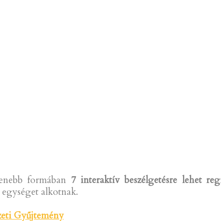
lenebb formában
7 interaktív beszélgetésre lehet regi
 egységet alkotnak.
eti Gyűjtemény