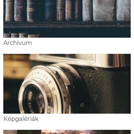
Archívum
Képgalériák