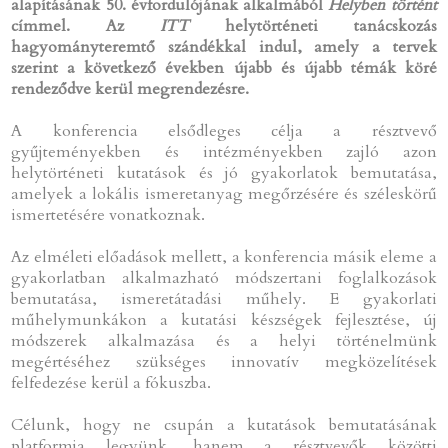
alapításának 50. évfordulójának alkalmából
Helyben történt
címmel. Az
ITT
helytörténeti tanácskozás
hagyományteremtő szándékkal indul, amely a tervek
szerint a következő években újabb és újabb témák köré
rendeződve kerül megrendezésre.
A konferencia elsődleges célja a résztvevő
gyűjteményekben és intézményekben zajló azon
helytörténeti kutatások és jó gyakorlatok bemutatása,
amelyek a lokális ismeretanyag megőrzésére és széleskörű
ismertetésére vonatkoznak.
Az elméleti előadások mellett, a konferencia másik eleme a
gyakorlatban alkalmazható módszertani foglalkozások
bemutatása, ismeretátadási műhely. E gyakorlati
műhelymunkákon a kutatási készségek fejlesztése, új
módszerek alkalmazása és a helyi történelmünk
megértéséhez szükséges innovatív megközelítések
felfedezése kerül a fókuszba.
Célunk, hogy ne csupán a kutatások bemutatásának
platformja legyünk, hanem a résztvevők közötti