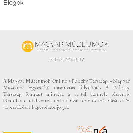
Blogok
MAGYAR MÚZEUMOK
A Pulszky Társaság-Magyar Múzeumi Egyesület online magazinja
IMPRESSZUM
A Magyar Múzeumok Online a Pulszky Társaság - Magyar
Múzeumi Egyesület internetes folyóirata. A Pulszky
Társaság fenntart minden, a portál bármely részének
bármilyen módszerrel, technikával történő másolásával és
terjesztésével kapcsolatos jogot.