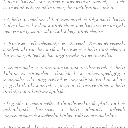
Milyen hatással van egy-egy kiemelkedő személy a hely
történelmére, és személye mennyiben befolyásolja a jelent.
• A helyi történelmet alakító események és folyamatok hatása:
Milyen hatással voltak a történelmet meghatározó események,
nem esemény szintű változások a helyi történelemre.
• Közösségi elkötelezettség és részvétel: Kezdeményezések,
amelyek aktívan bevonják a közösséget a helyi történelem, a
hagyományok feltárásába, megőrzésébe és megosztásába.
• Ismeretátadás a múzeumpedagógia módszereivel: A helyi
kultúra és történelem oktatásának a múzeumpedagógiai
stratégiába való integrálásával és megvalósításával kapcsolatos
jó gyakorlatok, amelyek a programok résztvevőiben a helyi
örökség iránti kötődést ápolják.
• Digitális történetmesélés: A digitális eszközök, platformok és
technológiák használata a helyi identitás mélyebb
megismeréshez és a szélesebb körben való ismeretátadáshoz.
• Közösségek közötti kapcsolatok: A közösségek közötti