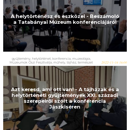
A helytörténész és eszközei - Beszámoló
a Tatabányai Múzeum konferenciájáról
gyűjtemény, helytörténet, konferencia, muzeológia,
Múzeumok Őszi Fesztiválja, műhely, tájház, természet
2022-11-16 16:00
Azt keresd, ami ott van! - A tájházak és a
helytörténeti gyűjtemények XXI. századi
szerepeiről szólt a konferencia
Jászkiséren