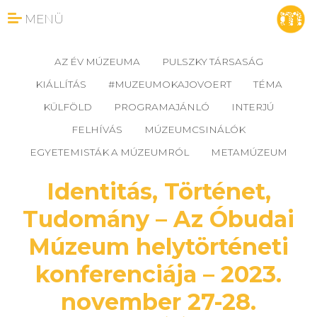
MENÜ
AZ ÉV MÚZEUMA
PULSZKY TÁRSASÁG
KIÁLLÍTÁS
#MUZEUMOKAJOVOERT
TÉMA
KÜLFÖLD
PROGRAMAJÁNLÓ
INTERJÚ
FELHÍVÁS
MÚZEUMCSINÁLÓK
EGYETEMISTÁK A MÚZEUMRÓL
METAMÚZEUM
Identitás, Történet,
Tudomány – Az Óbudai
Múzeum helytörténeti
konferenciája – 2023.
november 27-28.