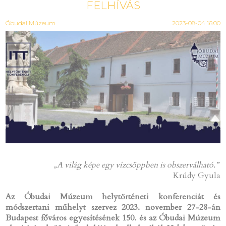
FELHÍVÁS
Óbudai Múzeum
2023-08-04 16:00
„A világ képe egy vízcsöppben is obszerválható.”
Krúdy Gyula
Az Óbudai Múzeum helytörténeti konferenciát és
módszertani műhelyt szervez 2023. november 27-28-án
Budapest főváros egyesítésének 150. és az Óbudai Múzeum