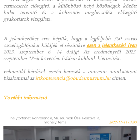
eszmecserét elősegítő, a különböző helyi közösségek között
hidat teremtő és a kölcsönös megbecsülést elősegítő
gyakorlatok vizsgálata.
A jelentkezőket arra kérjük, hogy a legfeljebb 300 szavas
összefoglalójukat küldjék el részünkre
ezen a jelentkezési íven
2023. szeptember 6. 14 óráig! Az eredményről 2023.
szeptember 18-át követően írásban küldünk kiértesítést.
Felmerülő kérdések esetén keressék a múzeum munkatársait
bizalommal az
ittkonferencia@obudaimuzeum.hu
címen.
További információ
helytörténet, konferencia, Múzeumok Őszi Fesztiválja,
műhely, téma
2022-11-11 07:00