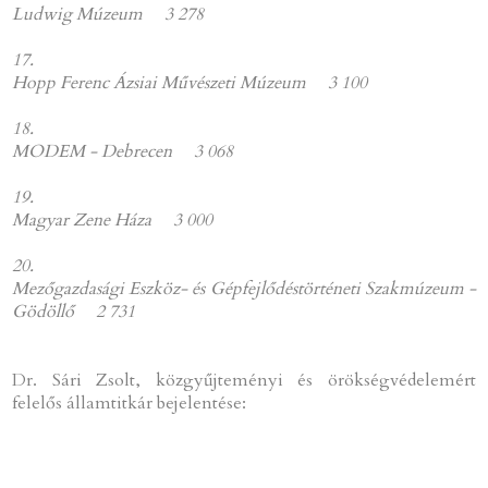
Ludwig Múzeum
3 278
17.
Hopp Ferenc Ázsiai Művészeti Múzeum
3 100
18.
MODEM - Debrecen 3 068
19.
Magyar Zene Háza 3 000
20.
Mezőgazdasági Eszköz- és Gépfejlődéstörténeti Szakmúzeum -
Gödöllő 2 731
Dr. Sári Zsolt, közgyűjteményi és örökségvédelemért
felelős államtitkár bejelentése: