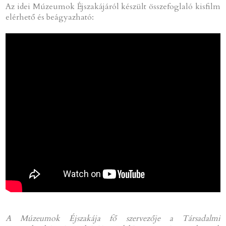
Az idei Múzeumok Éjszakájáról készült összefoglaló kisfilm
elérhető és beágyazható:
A Múzeumok Éjszakája fő szervezője a Társadalmi