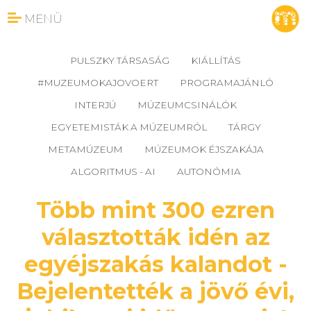
MENÜ
PULSZKY TÁRSASÁG
KIÁLLÍTÁS
#MUZEUMOKAJOVOERT
PROGRAMAJÁNLÓ
INTERJÚ
MÚZEUMCSINÁLÓK
EGYETEMISTÁK A MÚZEUMRÓL
TÁRGY
METAMÚZEUM
MÚZEUMOK ÉJSZAKÁJA
ALGORITMUS - AI
AUTONÓMIA
Több mint 300 ezren
választották idén az
egyéjszakás kalandot -
Bejelentették a jövő évi,