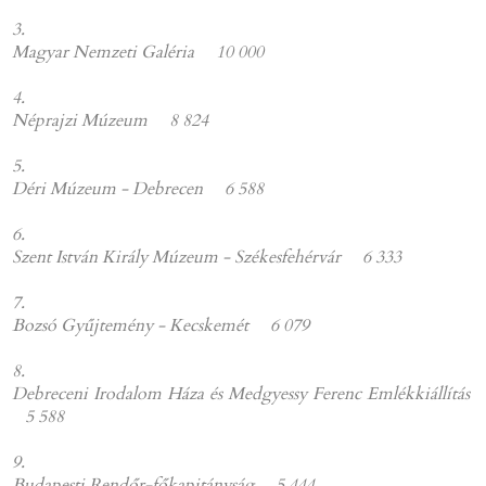
3.
Magyar Nemzeti Galéria 10 000
4.
Néprajzi Múzeum 8 824
5.
Déri Múzeum - Debrecen 6 588
6.
Szent István Király Múzeum - Székesfehérvár
6 333
7.
Bozsó Gyűjtemény - Kecskemét
6 079
8.
Debreceni Irodalom Háza és Medgyessy Ferenc Emlékkiállítás
5 588
9.
Budapesti Rendőr-főkapitányság
5 444