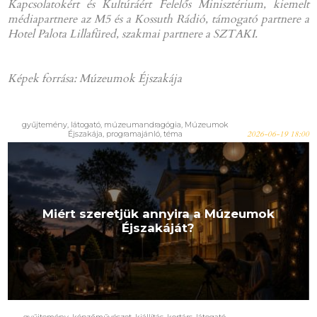
Kapcsolatokért és Kultúráért Felelős Minisztérium, kiemelt
médiapartnere az M5 és a Kossuth Rádió, támogató partnere a
Hotel Palota Lillafüred, szakmai partnere a SZTAKI.
Képek forrása: Múzeumok Éjszakája
gyűjtemény, látogató, múzeumandragógia, Múzeumok
Éjszakája, programajánló, téma
2026-06-19 18:00
Miért szeretjük annyira a Múzeumok
Éjszakáját?