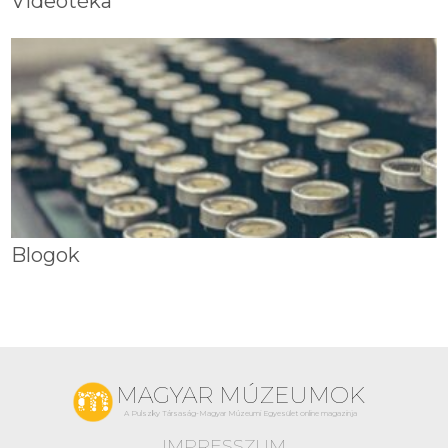
Videótéka
Blogok
MAGYAR MÚZEUMOK
A Pulszky Társaság-Magyar Múzeumi Egyesület online magazinja
IMPRESSZUM