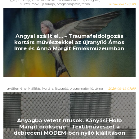
gyűjtemény, képzőművészet, kiállítás, kortárs, látogató,
Múzeumok Éjszakája, programajánló, téma
2026-06-16 07:00
Angyal szállt el… – Traumafeldolgozás
kortárs művészekkel az újranyíló Ámos
Imre és Anna Margit Emlékmúzeumban
gyűjtemény, kiállítás, kortárs, látogató, programajánló, téma
2026-06-13 07:00
Anyagba vetett rítusok. Kányási Holb
Margit öröksége – Textilművészet a
debreceni MODEM-ben nyíló kiállításon