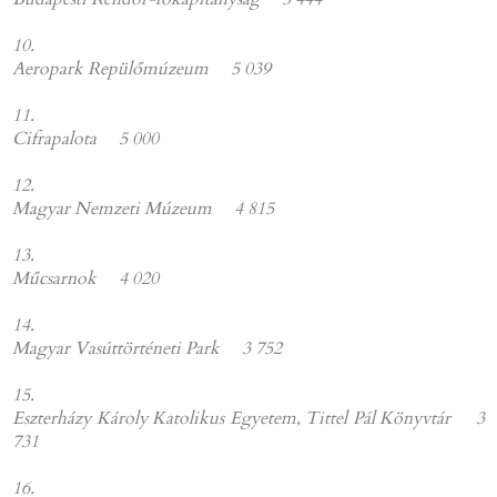
10.
Aeropark Repülőmúzeum
5 039
11.
Cifrapalota
5 000
12.
Magyar Nemzeti Múzeum 4 815
13.
Műcsarnok 4 020
14.
Magyar Vasúttörténeti Park 3 752
15.
Eszterházy Károly Katolikus Egyetem, Tittel Pál Könyvtár 3
731
16.