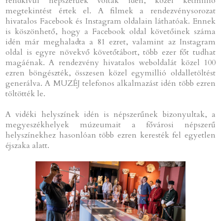
rendkívül népszerűek voltak idén, közel kétmillió
megtekintést értek el. A filmek a rendezvénysorozat
hivatalos Facebook és Instagram oldalain láthatóak. Ennek
is köszönhető, hogy a Facebook oldal követőinek száma
idén már meghaladta a 81 ezret, valamint az Instagram
oldal is egyre növekvő követőtábort, több ezer főt tudhat
magáénak. A rendezvény hivatalos weboldalát közel 100
ezren böngészték, összesen közel egymillió oldalletöltést
generálva. A MUZÉJ telefonos alkalmazást idén több ezren
töltötték le.
A vidéki helyszínek idén is népszerűnek bizonyultak, a
megyeszékhelyek múzeumait a fővárosi népszerű
helyszínekhez hasonlóan több ezren keresték fel egyetlen
éjszaka alatt.