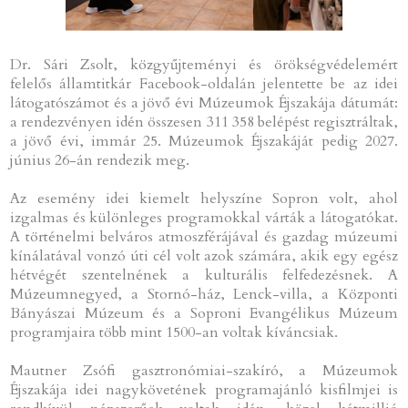
Dr. Sári Zsolt, közgyűjteményi és örökségvédelemért
felelős államtitkár Facebook-oldalán jelentette be az idei
látogatószámot és a jövő évi Múzeumok Éjszakája dátumát:
a rendezvényen idén összesen 311 358 belépést regisztráltak,
a jövő évi, immár 25. Múzeumok Éjszakáját pedig 2027.
június 26-án rendezik meg.
Az esemény idei kiemelt helyszíne Sopron volt, ahol
izgalmas és különleges programokkal várták a látogatókat.
A történelmi belváros atmoszférájával és gazdag múzeumi
kínálatával vonzó úti cél volt azok számára, akik egy egész
hétvégét szentelnének a kulturális felfedezésnek. A
Múzeumnegyed, a Stornó-ház, Lenck-villa, a Központi
Bányászai Múzeum és a Soproni Evangélikus Múzeum
programjaira több mint 1500-an voltak kíváncsiak.
Mautner Zsófi gasztronómiai-szakíró, a Múzeumok
Éjszakája idei nagykövetének programajánló kisfilmjei is