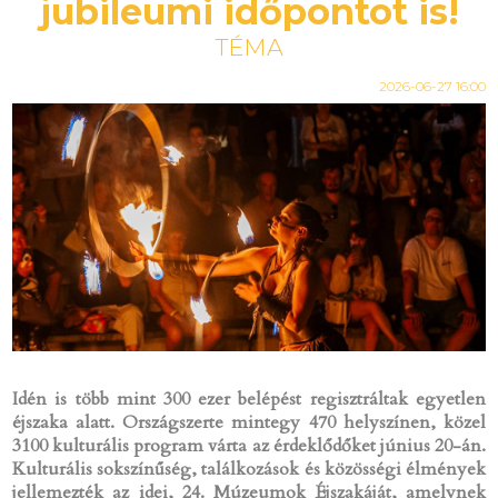
jubileumi időpontot is!
TÉMA
2026-06-27 16:00
Idén is több mint 300 ezer belépést regisztráltak egyetlen
éjszaka alatt. Országszerte mintegy 470 helyszínen, közel
3100 kulturális program várta az érdeklődőket június 20-án.
Kulturális sokszínűség, találkozások és közösségi élmények
jellemezték az idei, 24. Múzeumok Éjszakáját, amelynek