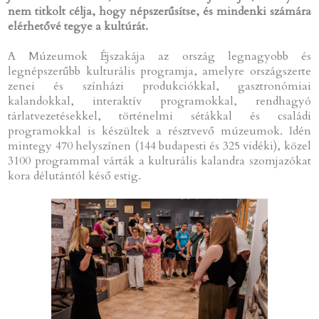
nem titkolt célja, hogy népszerűsítse, és mindenki számára
elérhetővé tegye a kultúrát.
A Múzeumok Éjszakája az ország legnagyobb és
legnépszerűbb kulturális programja, amelyre országszerte
zenei és színházi produkciókkal, gasztronómiai
kalandokkal, interaktív programokkal, rendhagyó
tárlatvezetésekkel, történelmi sétákkal és családi
programokkal is készültek a résztvevő múzeumok. Idén
mintegy 470 helyszínen (144 budapesti és 325 vidéki), közel
3100 programmal várták a kulturális kalandra szomjazókat
kora délutántól késő estig.