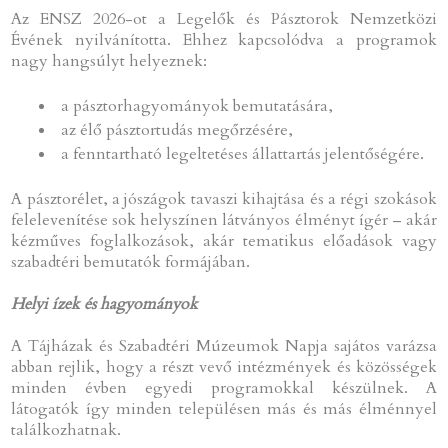
Az ENSZ 2026-ot a Legelők és Pásztorok Nemzetközi
Évének nyilvánította. Ehhez kapcsolódva a programok
nagy hangsúlyt helyeznek:
a pásztorhagyományok bemutatására,
az élő pásztortudás megőrzésére,
a fenntartható legeltetéses állattartás jelentőségére.
A pásztorélet, a jószágok tavaszi kihajtása és a régi szokások
felelevenítése sok helyszínen látványos élményt ígér – akár
kézműves foglalkozások, akár tematikus előadások vagy
szabadtéri bemutatók formájában.
Helyi ízek és hagyományok
A Tájházak és Szabadtéri Múzeumok Napja sajátos varázsa
abban rejlik, hogy a részt vevő intézmények és közösségek
minden évben egyedi programokkal készülnek. A
látogatók így minden településen más és más élménnyel
találkozhatnak.