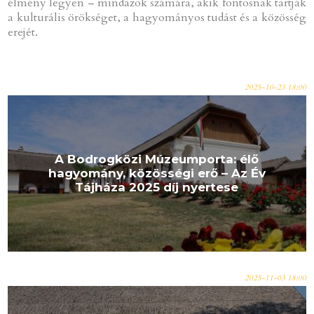
élmény legyen – mindazok számára, akik fontosnak tartják
a kulturális örökséget, a hagyományos tudást és a közösség
erejét.
2025-10-23 18:00
A Bodrogközi Múzeumporta: élő
hagyomány, közösségi erő – Az Év
Tájháza 2025 díj nyertese
2025-11-03 18:00