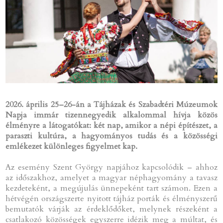
2026. április 25–26-án a Tájházak és Szabadtéri Múzeumok
Napja immár tizennegyedik alkalommal hívja közös
élményre a látogatókat: két nap, amikor a népi építészet, a
paraszti kultúra, a hagyományos tudás és a közösségi
emlékezet különleges figyelmet kap.
Az esemény Szent György napjához kapcsolódik – ahhoz
az időszakhoz, amelyet a magyar néphagyomány a tavasz
kezdeteként, a megújulás ünnepeként tart számon. Ezen a
hétvégén országszerte nyitott tájház porták és élményszerű
bemutatók várják az érdeklődőket, melynek részeként a
csatlakozó közösségek egyszerre idézik meg a múltat, és