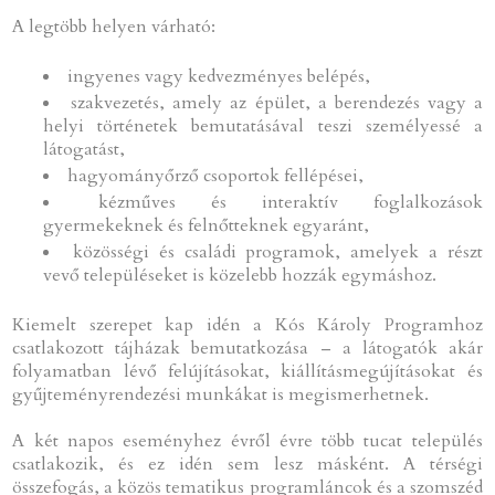
A legtöbb helyen várható:
ingyenes vagy kedvezményes belépés,
szakvezetés, amely az épület, a berendezés vagy a
helyi történetek bemutatásával teszi személyessé a
látogatást,
hagyományőrző csoportok fellépései,
kézműves és interaktív foglalkozások
gyermekeknek és felnőtteknek egyaránt,
közösségi és családi programok, amelyek a részt
vevő településeket is közelebb hozzák egymáshoz.
Kiemelt szerepet kap idén a Kós Károly Programhoz
csatlakozott tájházak bemutatkozása – a látogatók akár
folyamatban lévő felújításokat, kiállításmegújításokat és
gyűjteményrendezési munkákat is megismerhetnek.
A két napos eseményhez évről évre több tucat település
csatlakozik, és ez idén sem lesz másként. A térségi
összefogás, a közös tematikus programláncok és a szomszéd