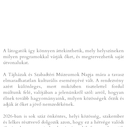
A látogatók így könnyen áttekinthetik, mely helyszíneken
milyen programokkal várják őket, és megtervezhetik saját
útvonalukat.
A Tájházak és Szabadtéri Múzeumok Napja mára a tavasz
elmaradhatatlan kulturális eseményévé vált. A rendezvény
azért különleges, mert miközben tisztelettel fordul
múltunk felé, valójában a jelenünkről szól: arról, hogyan
élnek tovább hagyományaink, milyen közösségek őrzik és
adják át őket a jövő nemzedékének.
2026-ban is sok száz önkéntes, helyi közösség, szakember
és lelkes résztvevő dolgozik azon, hogy ez a hétvége valódi