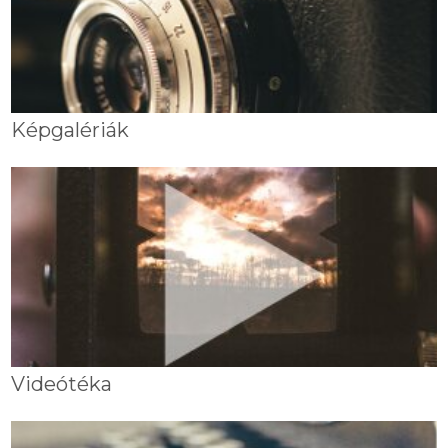
Képgalériák
Videótéka