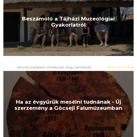
Beszámoló a Tájházi Muzeológiai
Gyakorlatról
állományvédelem, emlékezet, tárgy, természet
2020-12-23 14:00
Ha az évgyűrűk mesélni tudnának - Új
szerzemény a Göcseji Falumúzeumban