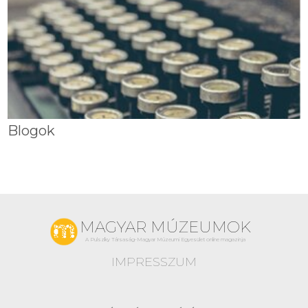
Blogok
MAGYAR MÚZEUMOK
A Pulszky Társaság-Magyar Múzeumi Egyesület online magazinja
IMPRESSZUM