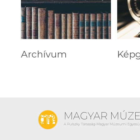
Archívum
Képg
MAGYAR MÚZ
A Pulszky Társaság-Magyar Múzeumi Egyesül