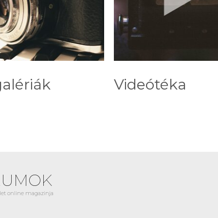
alériák
Videótéka
EUMOK
et online magazinja