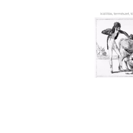
kiállítás, természet,
Az oltásról 
Semmelw