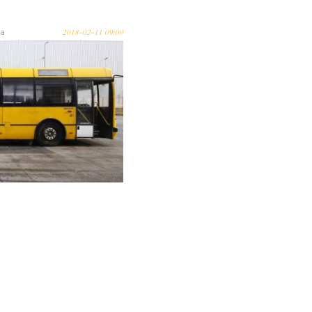
ka
2018-02-11 09:00
si Múzeum
a legszebb
s autóbusz!