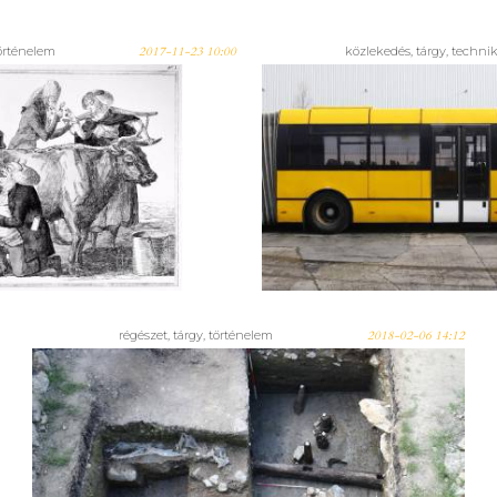
 történelem
2017-11-23 10:00
közlekedés, tárgy, techni
A Közlekedé
nyit kiállítást a
tulajdonában 
eis Múzeum
magyar csukló
régészet, tárgy, történelem
2018-02-06 14:12
Nők a diósgyőri
várban