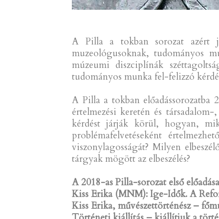
A Pilla a tokban sorozat azért 
muzeológusoknak, tudományos mun
múzeumi diszciplínák széttagolts
tudományos munka fel-felizzó kérdése
A Pilla a tokban előadássorozatba 2
értelmezési keretén és társadalom-
kérdést járják körül, hogyan, mi
problémafelvetéseként értelmezhe
viszonylagosságát? Milyen elbeszél
tárgyak mögött az elbeszélés?
A 2018-as Pilla-sorozat első előadás
Kiss Erika (MNM): Ige-Idők. A Ref
Kiss Erika, művészettörténész – f
Történeti kiállítás – kiállítjuk a tö