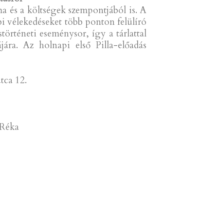
a és a költségek szempontjából is. A
i vélekedéseket több ponton felülíró
örténeti eseménysor, így a tárlattal
jára. Az holnapi első Pilla-előadás
tca 12.
 Réka