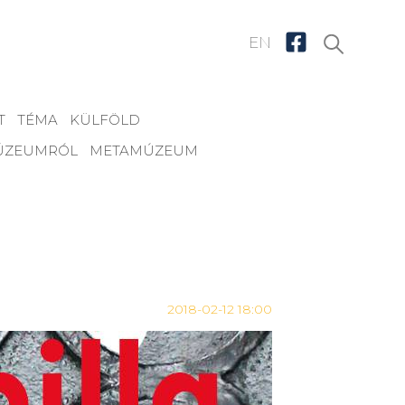
EN
T
TÉMA
KÜLFÖLD
MÚZEUMRÓL
METAMÚZEUM
2018-02-12 18:00