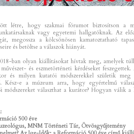
jött létre, hogy szakmai fórumot biztosítson a
katársaknak vagy egyetemi hallgatóknak. Az előa
ágát, megossza a kölcsönösen kamatoztatható tapasz
ire és betöltse a válaszok hiányát.
018-ban olyan kiállításokat hívtak meg, amelyek túllé
, művészet- és eszmetörténeti kérdéseket feszegettek
kor és milyen kutatói módszerekkel születik meg az
tő. Kész-e a múzeum arra, hogy egyértelmű válaszok
ői módszereket választhat a kurátor? Hogyan válik 
a:
ormáció 500 éve
őmuzeológus, MNM Történeti Tár, Ötvösgyűjtemény
rténelmet? Az Ige-Idők; a Reformáció 500 éve című kiállí