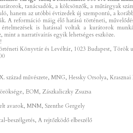
 kurátorok, tanácsadók, a kölcsönzők, a műtárgyak szám
duló, hanem az utóbbi évtizedek új szempontú, a korább
k. A reformáció máig élő hatású történeti, művelődést
 értelmezések is hatással voltak a kurátorok munká
esz, mint a narratívaírás egyik lehetséges eszköze.
!
éneti Könyvtár és Levéltár, 1023 Budapest, Török u
:00
XIX. század művészete, MNG, Hessky Orsolya, Krasznai
er öröksége, EOM, Zászkaliczky Zsuzsa
 kelt avarok, MNM, Szenthe Gergely
tal-beszélgetés, A rejtőzködő elbeszélő