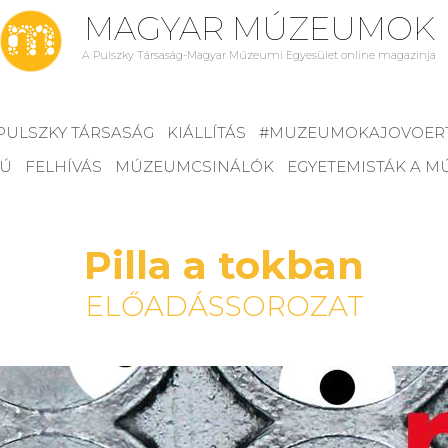
MAGYAR MÚZEUMOK
A Pulszky Társaság-Magyar Múzeumi Egyesület online magazinja
PULSZKY TÁRSASÁG
KIÁLLÍTÁS
#MUZEUMOKAJOVOER
JÚ
FELHÍVÁS
MÚZEUMCSINÁLÓK
EGYETEMISTÁK A 
Pilla a tokban
ELŐADÁSSOROZAT