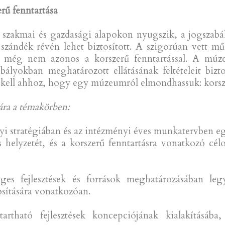
rű fenntartása
 szakmai és gazdasági alapokon nyugszik, a jogszabál
szándék révén lehet biztosított. A szigorúan vett műk
n még nem azonos a korszerű fenntartással. A múz
lyokban meghatározott ellátásának feltételeit biztos
ni kell ahhoz, hogy egy múzeumról elmondhassuk: kors
ára a témakörben:
ényi stratégiában és az intézményi éves munkatervben
 helyzetét, és a korszerű fenntartásra vonatkozó cél
éges fejlesztések és források meghatározásában le
osítására vonatkozóan.
rtható fejlesztések koncepciójának kialakításába