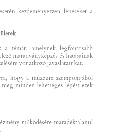
 esetén kezdeményezzen lépéseket a
ületek
k a témát, amelynek legfontosabb
telező maradványképzés és hatásainak
lésére vonatkozó javaslatainkat.
 arra, hogy a múzeum szempontjából
n meg minden lehetséges lépést ezek
intézmény működésére maradéktalanul
.