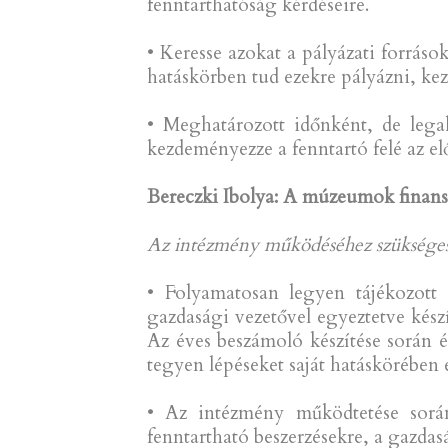
fenntarthatóság kérdéseire.
• Keresse azokat a pályázati forrás
hatáskörben tud ezekre pályázni, kez
• Meghatározott időnként, de legal
kezdeményezze a fenntartó felé az el
Bereczki Ibolya: A múzeumok finans
Az intézmény működéséhez szükséges g
• Folyamatosan legyen tájékozott 
gazdasági vezetővel egyeztetve kész
Az éves beszámoló készítése során é
tegyen lépéseket saját hatáskörében 
• Az intézmény működtetése sorá
fenntartható beszerzésekre, a gazdasá