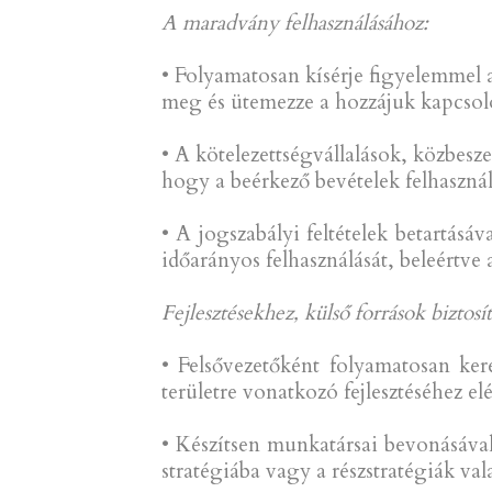
A maradvány felhasználásához:
• Folyamatosan kísérje figyelemmel a
meg és ütemezze a hozzájuk kapcsoló
• A kötelezettségvállalások, közbesz
hogy a beérkező bevételek felhasznál
• A jogszabályi feltételek betartásá
időarányos felhasználását, beleértve a
Fejlesztésekhez, külső források biztosí
• Felsővezetőként folyamatosan ke
területre vonatkozó fejlesztéséhez el
• Készítsen munkatársai bevonásával
stratégiába vagy a részstratégiák va