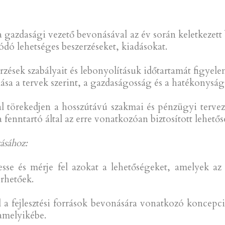
 gazdasági vezető bevonásával az év során keletkezett
dó lehetséges beszerzéseket, kiadásokat.
erzések szabályait és lebonyolításuk időtartamát figye
ása a tervek szerint, a gazdaságosság és a hatékonyság 
val törekedjen a hosszútávú szakmai és pénzügyi tervez
 fenntartó által az erre vonatkozóan biztosított lehetős
tásához:
resse és mérje fel azokat a lehetőségeket, amelyek 
érhetőek.
 a fejlesztési források bevonására vonatkozó koncepci
lamelyikébe.