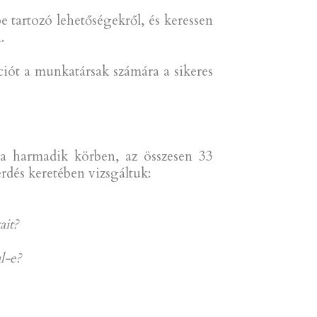
be tartozó lehetőségekről, és keressen
.
ciót a munkatársak számára a sikeres
a harmadik körben, az összesen 33
rdés keretében vizsgáltuk:
ait?
l-e?