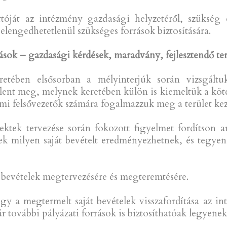
artóját az intézmény gazdasági helyzetéről, szükség
 elengedhetetlenül szükséges források biztosítására.
sok – gazdasági kérdések, maradvány, fejlesztendő ter
ében elsősorban a mélyinterjúk során vizsgáltu
elent meg, melynek keretében külön is kiemeltük a kö
mi felsővezetők számára fogalmazzuk meg a terület keze
ektek tervezése során fokozott figyelmet fordítson
ek milyen saját bevételt eredményezhetnek, és tegye
át bevételek megtervezésére és megteremtésére.
gy a megtermelt saját bevételek visszafordítása az 
r további pályázati források is biztosíthatóak legyenek