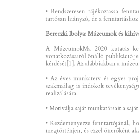
• Rendszeresen tájékoztassa fennt
tartósan hiányzó, de a fenntartáshoz
Bereczki Ibolya: Múzeumok és kihívá
A MúzeumokMa 2020 kutatás keret
vonatkozásairól önálló publikáció j
kérdését[1]. Az alábbiakban a múzeu
• Az éves munkaterv és egyes proj
szakmailag is indokolt tevékenység
realizálására.
• Motiválja saját munkatársait a saj
• Kezdeményezze fenntartójánál, ho
megtörténjen, és ezzel önerőként aká