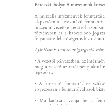
Bereczki Ibolya: A múzeumok korsze
A muzeális intézmények fenntartása
alapvetően a hosszútávú fenntartói 
múzeum vezetője részéről azonba
törvényben és a kapcsolódó jogszabá
folyamatos lehetőségét is biztosíta
Ajánlásaink a múzeumigazgatók szám
• A vezetői pályázatban, az intézm
meg a vezető az intézmény aktuális
lépéseket.
• A korszerű fenntartáshoz szüks
egyeztessen a fenntartóval azok bizt
• Munkatársait vonja be a fennta