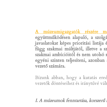
A múzeumigazgatók részére meg
együttműködésen alapuló, a szolgá
javaslatokat képes prioritási list
függ szakmai múltjától, illetve a 
szakmai ambícióitól és nem utolsó 
egyéni szinten teljesíteni, azonba
vezető számára.
Bízunk abban, hogy a kutatás ere
vezetők döntéseihez és iránytűvé vá
I. A múzeumok fenntartása, korszerű m