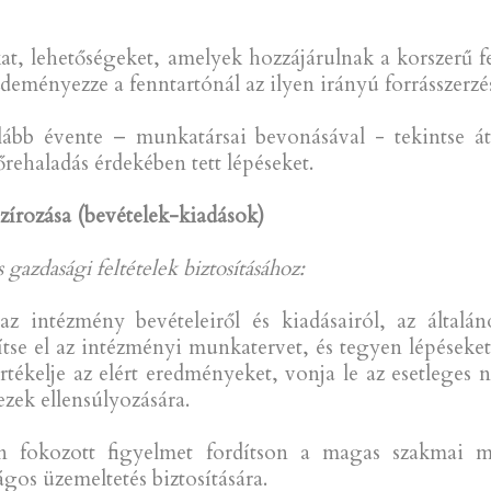
okat, lehetőségeket, amelyek hozzájárulnak a korszerű
deményezze a fenntartónál az ilyen irányú forrásszerzés
ább évente – munkatársai bevonásával - tekintse át,
őrehaladás érdekében tett lépéseket.
zírozása (bevételek-kiadások)
azdasági feltételek biztosításához:
az intézmény bevételeiről és kiadásairól, az általá
ítse el az intézményi munkatervet, és tegyen lépéseke
rtékelje az elért eredményeket, vonja le az esetlege
ezek ellensúlyozására.
n fokozott figyelmet fordítson a magas szakmai m
gos üzemeltetés biztosítására.