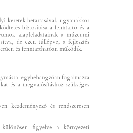
yi keretek betartásával, ugyanakkor
ödtetés biztosítása a fenntartó és a
eumok alapfeladatainak a múzeumi
ítva, de ezen túllépve, a fejlesztés
zerűen és fenntarthatóan működik.
 egymással egybehangzóan fogalmazza
okat és a megvalósításhoz szükséges
gyen kezdeményező és rendszeresen
, különösen figyelve a környezeti