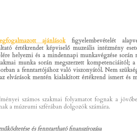
fogalmazott ajánlások
figyelembevételét alapv
ltató értékrendet képviselő muzeális intézmény ese
ája élére helyezni és a mindennapi munkavégzése során
szakmai munka során megszerzett kompetenciáitól; a
sorban a fenntartójához való viszonyától. Nem szüks
n az elvárások mentén kialakított értékrend ismert és
dményei számos szakmai folyamatot fognak a jövőben
lnak a múzeumi szférában dolgozók számára.
űködtetése és fenntartható finanszírozása