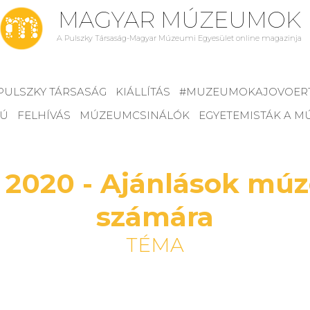
MAGYAR MÚZEUMOK
A Pulszky Társaság-Magyar Múzeumi Egyesület online magazinja
PULSZKY TÁRSASÁG
KIÁLLÍTÁS
#MUZEUMOKAJOVOER
JÚ
FELHÍVÁS
MÚZEUMCSINÁLÓK
EGYETEMISTÁK A 
020 - Ajánlások mú
számára
TÉMA