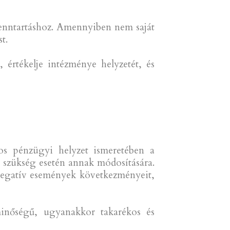
 fenntartáshoz. Amennyiben nem saját
t.
 értékelje intézménye helyzetét, és
nos pénzügyi helyzet ismeretében a
t szükség esetén annak módosítására.
s negatív események következményeit,
inőségű, ugyanakkor takarékos és