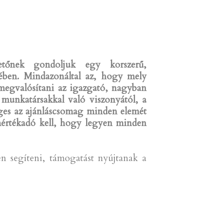
etőnek gondoljuk egy korszerű,
tében. Mindazonáltal az, hogy mely
 megvalósítani az igazgató, nagyban
 munkatársakkal való viszonyától, a
éges az ajánláscsomag minden elemét
 mértékadó kell, hogy legyen minden
 segíteni, támogatást nyújtanak a