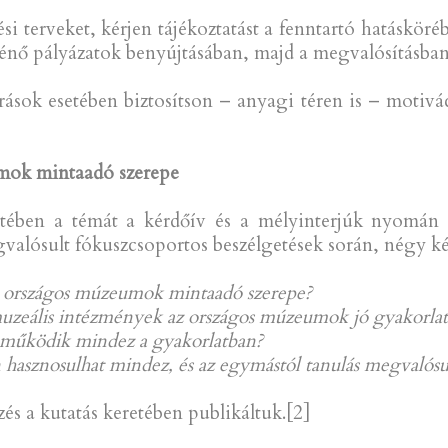
tési terveket, kérjen tájékoztatást a fenntartó hatásköré
énő pályázatok benyújtásában, majd a megvalósításban
ások esetében biztosítson – anyagi téren is – motivá
umok mintaadó szerepe
ben a témát a kérdőív és a mélyinterjúk nyomán 
alósult fókuszcsoportos beszélgetések során, négy ké
az országos múzeumok mintaadó szerepe?
 muzeális intézmények az országos múzeumok jó gyakorlat
 működik mindez a gyakorlatban?
hasznosulhat mindez, és az egymástól tanulás megvalósu
zés a kutatás keretében publikáltuk.[2]