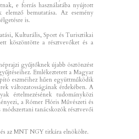
tnak, e forrás használatába nyújtott
nak elemző bemutatása. Az esemény
lgetésre is.
si, Kulturális, Sport és Turisztikai
t köszöntötte a résztvevőket és a
éprajzi gyűjtőknek újabb ösztönzést
 gyűjtéseihez. Emlékeztetett a Magyar
lapító eszméihez hűen együttműködik
erek változatosságának érdekében. A
yak értelmezésének tudományközi
ényezi, a Rómer Flóris Művészeti és
 módszertani tanácskozók résztvevői
 és az MNT NGY titkára elnökölte.