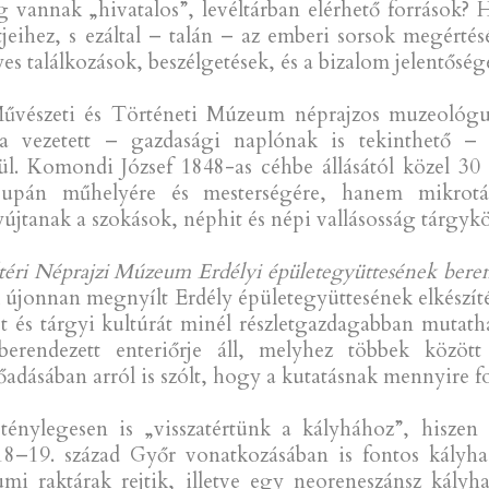
g vannak „hivatalos”, levéltárban elérhető források?
jeihez, s ezáltal – talán – az emberi sorsok megértés
yes találkozások, beszélgetések, és a bizalom jelentőségé
Művészeti és Történeti Múzeum néprajzos muzeológu
ltala vezetett – gazdasági naplónak is tekinthető 
ül. Komondi József 1848-as céhbe állásától közel 30 é
upán műhelyére és mesterségére, hanem mikrotárs
yújtanak a szokások, néphit és népi vallásosság tárgyk
adtéri Néprajzi Múzeum Erdélyi épületegyüttesének ber
jonnan megnyílt Erdély épületegyüttesének elkészítésé
ot és tárgyi kultúrát minél részletgazdagabban mutath
rendezett enteriőrje áll, melyhez többek között
lőadásában arról is szólt, hogy a kutatásnak mennyire fo
énylegesen is „visszatértünk a kályhához”, hiszen
 18–19. század Győr vonatkozásában is fontos kályha
i raktárak rejtik, illetve egy neoreneszánsz kályh