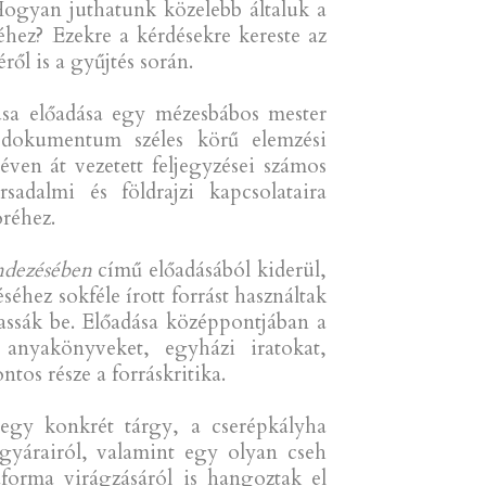
 Hogyan juthatunk közelebb általuk a
éhez? Ezekre a kérdésekre kereste az
ről is a gyűjtés során.
sa előadása egy mézesbábos mester
– dokumentum széles körű elemzési
ven át vezetett feljegyzései számos
adalmi és földrajzi kapcsolataira
öréhez.
endezésében
című előadásából kiderül,
hez sokféle írott forrást használtak
assák be. Előadása középpontjában a
 anyakönyveket, egyházi iratokat,
ntos része a forráskritika.
 egy konkrét tárgy, a cserépkályha
gyárairól, valamint egy olyan cseh
aforma virágzásáról is hangoztak el