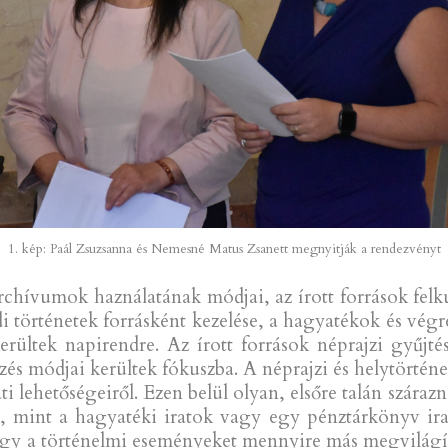
1. kép: Paál Zsuzsanna és Nemesné Matus Zsanett megnyitják a rendezvényt
rchívumok haználatának módjai, az írott források fel
ládi történetek forrásként kezelése, a hagyatékok és vég
rültek napirendre. Az írott források néprajzi gyűjté
zés módjai kerültek fókuszba. A néprajzi és helytörténe
lati lehetőségeiről. Ezen belül olyan, elsőre talán szá
, mint a hagyatéki iratok vagy egy pénztárkönyv irata
ogy a történelmi eseményeket mennyire más megvilágít