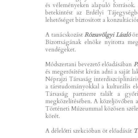
és véleményeken alapuló források. A
betekintést az Erdélyi Tájegység
lehetőséget biztosított a konzultáció
A tanácskozást
Rózsavölgyi László
ön
Bizottságának elnöke nyitotta me
vendégeket.
Módszertani bevezető előadásában
P
és megerősítést kíván adni a saját l
Néprajzi Társaság interdiszcipliná
a társtudományokkal a kulturális e
Társaság partnerre talált a gy
megközelítésében. A közeljövőben a
Történeti Múzeummal közösen széles
körét.
A délelőtti szekcióban öt előadását
T