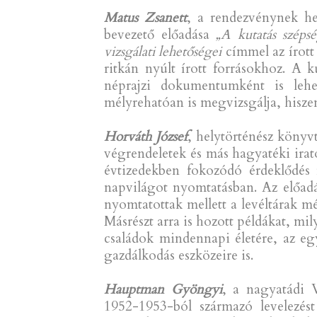
Matus Zsanett
, a rendezvénynek h
bevezető előadása
„A kutatás széps
vizsgálati lehetőségei
címmel az írott 
ritkán nyúlt írott forrásokhoz. A
néprajzi dokumentumként is lehe
mélyrehatóan is megvizsgálja, hiszen
Horváth József
, helytörténész könyv
végrendeletek és más hagyatéki irat
évtizedekben fokozódó érdeklődés 
napvilágot nyomtatásban. Az előad
nyomtatottak mellett a levéltárak még
Másrészt arra is hozott példákat, mi
családok mindennapi életére, az eg
gazdálkodás eszközeire is.
Hauptman Gyöngyi
, a nagyatádi 
1952-1953-ból származó levelezés