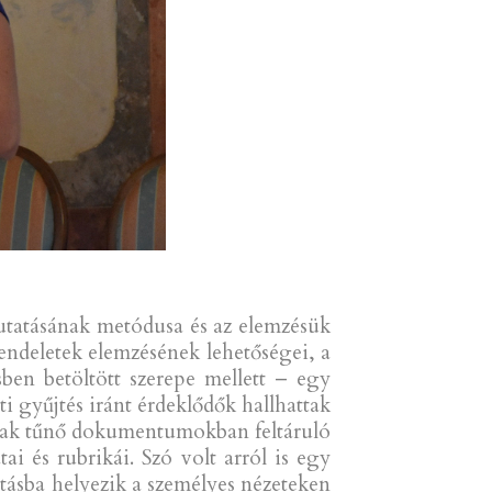
kutatásának metódusa és az elemzésük
rendeletek elemzésének lehetőségei, a
sben betöltött szerepe mellett – egy
ti gyűjtés iránt érdeklődők hallhattak
raznak tűnő dokumentumokban feltáruló
i és rubrikái. Szó volt arról is egy
ásba helyezik a személyes nézeteken