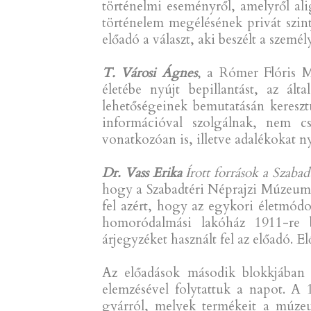
történelmi eseményről, amelyről ali
történelem megélésének privát szint
előadó a választ, aki beszélt a személ
T. Városi Ágnes
, a Rómer Flóris 
életébe nyújt bepillantást, az á
lehetőségeinek bemutatásán kereszt
információval szolgálnak, nem cs
vonatkozóan is, illetve adalékokat n
Dr. Vass Erika
Írott források a Szab
hogy a Szabadtéri Néprajzi Múzeum ú
fel azért, hogy az egykori életmód
homoródalmási lakóház 1911-re be
árjegyzéket használt fel az előadó. E
Az előadások második blokkjában t
elemzésével folytattuk a napot. A
gyárról, melyek termékeit a múzeum