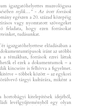
eum igazgatóhelyettes muzeológusa
sében rejlik…” - Az írott források
udomány egészen a 20. század közepéig
zírásos vagy nyomtatott szövegeket
ó feladata, hogy ezen forrásokat
eteinket, tudásunkat.
Tér igazgatóhelyettese előadásában a
en dokumentumtípusok iránt az utóbbi
 a témákban, források ezrei láttak
érhetők el ezek a dokumentumok – a
dák kincseire is felhívva a figyelmet.
 kitérve – többek között – az egykori
örülvevő tárgyi kultúrára, miként a
hortobágyi kitelepítések idejéből,
ládi levélgyűjteményből egy olyan