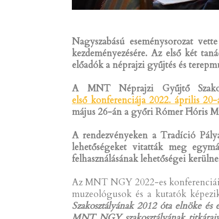
Nagyszabású eseménysorozat vette
kezdeményezésére. Az első két taná
előadók a néprajzi gyűjtés és terepmu
A MNT Néprajzi Gyűjtő Szakosz
első konferenciája 2022. április
május 26-án a győri Rómer Flóris M
A rendezvényeken a Tradíció Pályáz
lehetőségeket vitatták meg egymá
felhasználásának lehetőségei kerülne
Az MNT NGY 2022-es konferenciáinak 
muzeológusok és a kutatók képezi
Szakosztályának 2012 óta elnöke és
MNT NGY szakosztályának titkáraiva