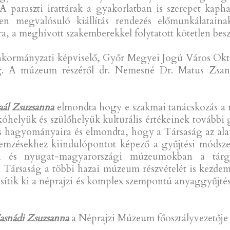
 paraszti irattárak a gyakorlatban is szerepet kapha
ben megvalósuló kiállítás rendezés előmunkálatai
ra, a meghívott szakemberekkel folytatott kötetlen beszé
kormányzati képviselő, Győr Megyei Jogú Város Oktatá
g. A múzeum részéről dr. Nemesné Dr. Matus Zsanet
aál Zsuzsanna
elmondta hogy e szakmai tanácskozás a n
akóhelyük és szülőhelyük kulturális értékeinek további
ris hagyományaira és elmondta, hogy a Társaság az a
lemzésekhez kiindulópontot képező a gyűjtési módsz
őri és nyugat-magyarországi múzeumokban a tárg
 Társaság a többi hazai múzeum részvételét is kezdem
ítik ki a néprajzi és komplex szempontú anyaggyűjtés
asnádi Zsuzsanna
a Néprajzi Múzeum főosztályvezetője