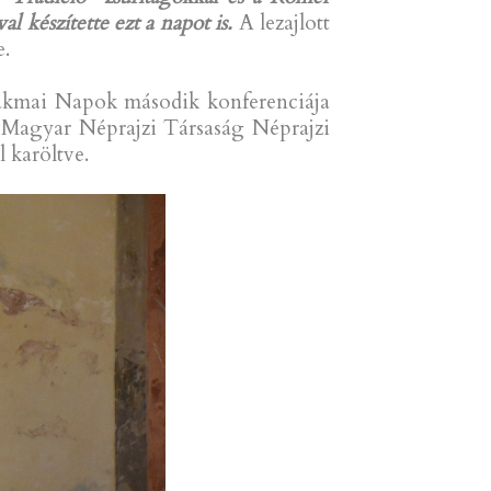
 készítette ezt a napot is.
A lezajlott
e.
zakmai Napok második konferenciája
Magyar Néprajzi Társaság Néprajzi
 karöltve.