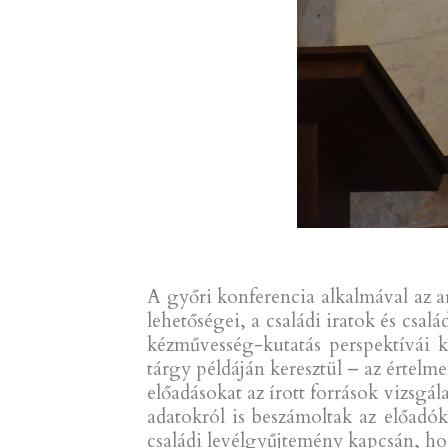
A győri konferencia alkalmával az a
lehetőségei, a családi iratok és csa
kézművesség-kutatás perspektívái ke
tárgy példáján keresztül – az értelme
előadásokat az írott források vizsgá
adatokról is beszámoltak az előadók
családi levélgyűjtemény kapcsán, h