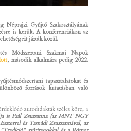
g Néprajzi Gyűjtő Szakosztályának
ésre is került. A konferenciákon az
ehetőségeit járták körül.
jtés Módszertani Szakmai Napok
ott
, második alkalmára pedig 2022.
űjtésmódszertani tapasztalatokat és
ülönböző források kutatásban való
rdeklődő autodidakták széles köre, a
zdája is Paál Zsuzsanna (az MNT NGY
zterrel és Tasnádi Zsuzsannával, az
"Tradíció" zsűritagokkal és a Rómer