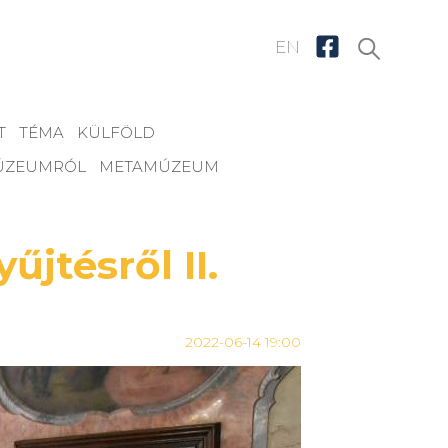
EN
T
TÉMA
KÜLFÖLD
MÚZEUMRÓL
METAMÚZEUM
jtésről II.
2022-06-14 19:00