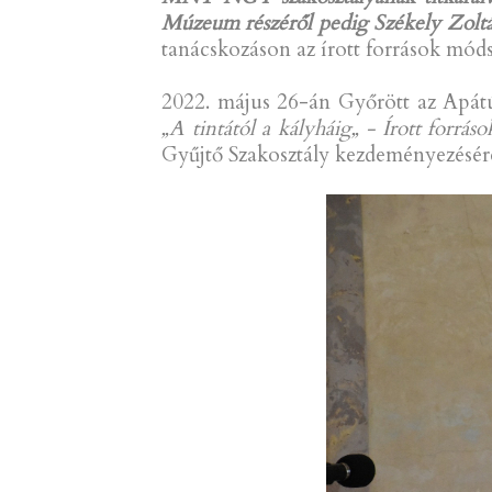
Múzeum részéről pedig Székely Zoltán
tanácskozáson az írott források móds
2022. május 26-án Győrött az Apát
„A tintától a kályháig„ - Írott forrá
Gyűjtő Szakosztály kezdeményezésér