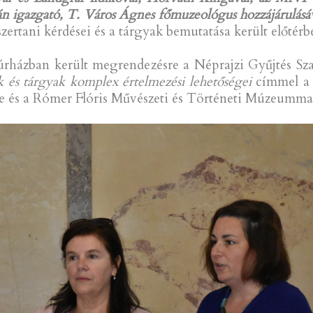
 igazgató, T. Város Ágnes főmuzeológus hozzájárulásával
zertani kérdései és a tárgyak bemutatása került előtérb
úrházban került megrendezésre a Néprajzi Gyűjtés S
sok és tárgyak komplex értelmezési lehetőségei
címmel a 
e és a Rómer Flóris Művészeti és Történeti Múzeummal