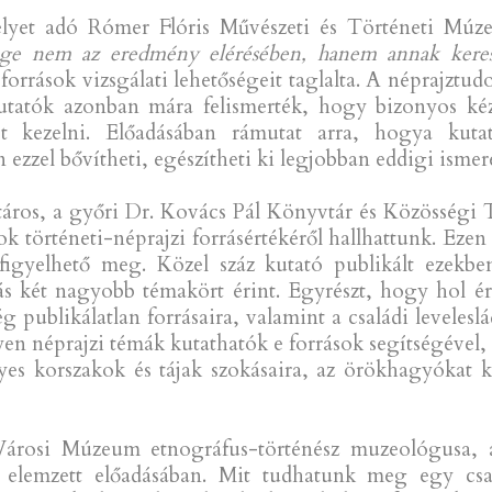
elyet adó Rómer Flóris Művészeti és Történeti Múz
ége nem az eredmény elérésében, hanem annak keresé
források vizsgálati lehetőségeit taglalta. A néprajzt
 kutatók azonban mára felismerték, hogy bizonyos ké
t kezelni. Előadásában rámutat arra, hogya kutat
 ezzel bővítheti, egészítheti ki legjobban eddigi ismer
táros, a győri Dr. Kovács Pál Könyvtár és Közösségi 
ok történeti-néprajzi forrásértékéről hallhattunk. Ez
figyelhető meg. Közel száz kutató publikált ezekben
ás két nagyobb témakört érint. Egyrészt, hogy hol 
 publikálatlan forrásaira, valamint a családi leveleslá
lyen néprajzi témák kutathatók e források segítségével,
yes korszakok és tájak szokásaira, az örökhagyókat k
Városi Múzeum etnográfus-történész muzeológusa, a 
t elemzett előadásában. Mit tudhatunk meg egy csa