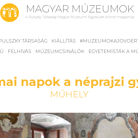
MAGYAR MÚZEUMOK
A Pulszky Társaság-Magyar Múzeumi Egyesület online magazinja
PULSZKY TÁRSASÁG
KIÁLLÍTÁS
#MUZEUMOKAJOVOER
JÚ
FELHÍVÁS
MÚZEUMCSINÁLÓK
EGYETEMISTÁK A 
i napok a néprajzi gyű
MŰHELY