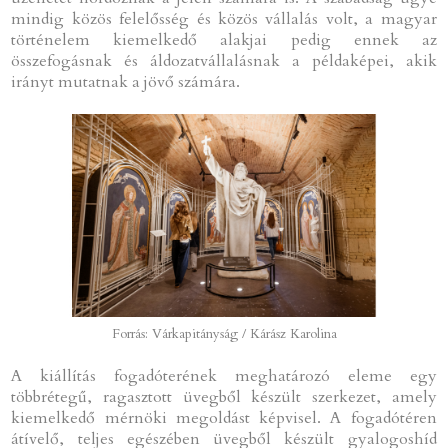
mindig közös felelősség és közös vállalás volt, a magyar
történelem kiemelkedő alakjai pedig ennek az
összefogásnak és áldozatvállalásnak a példaképei, akik
irányt mutatnak a jövő számára.
Forrás: Várkapitányság / Kárász Karolina
A kiállítás fogadóterének meghatározó eleme egy
többrétegű, ragasztott üvegből készült szerkezet, amely
kiemelkedő mérnöki megoldást képvisel. A fogadótéren
átívelő, teljes egészében üvegből készült gyalogoshíd