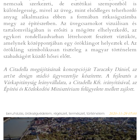
nemcsak szerkezeti, de esztétikai szempontból is
különlegesség, mivel az üveg, mint elsődleges teherhordó
anyag alkalmazása ebben a formában ritkaságszámba
megy az építészetben. Az üvegcsarnokot vizuálisan és
tartalomvilágában is erősíti a mögötte elhelyezkedő, az
egykori rondellaudvarban létrehozott feszített víztükör,
amelynek középpontjában egy öröklángot helyeztek el. Az
örökláng szimbolikusan tiszteleg a magyar történelem
szabadságért küzdő hősei előtt.
A Citadella megújításának koncepcióját Taraczky Dániel, az
art1st design stúdió ügyvezetője készítette. A fejlesztés a
Várkapitányság leányvállalata, a Citadella Kft. irányításával, az
Építési és Közlekedési Minisztérium felügyelete mellett zajlott.
beruházás, örökségvédelem, régészet, természet, történelem
2020-11-29 07:00