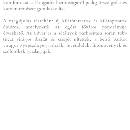
komfortossá, a látogatók biztonságáról pedig őrszolgálat és
kamerarendszer gondoskodik.
A megújulás részeként új kilátóteraszok és kilátópontok
épültek, amelyekről az egész főváros panorámája
élvezhető. Az udvar és a sétányok parkosítása során több
tucat virágos díszfát és cserjét ültettek, a belső parkot
virágos gyepszőnyeg, rózsák, levendulák, futónövények és
szőlőtőkék gazdagítják.