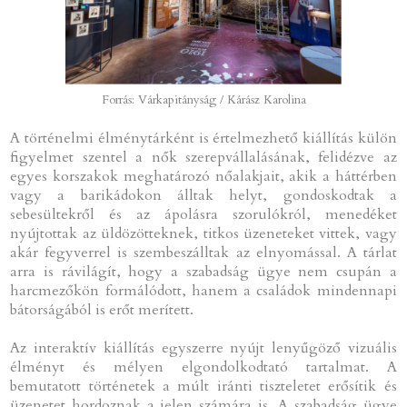
Forrás: Várkapitányság / Kárász Karolina
A történelmi élménytárként is értelmezhető kiállítás külön
figyelmet szentel a nők szerepvállalásának, felidézve az
egyes korszakok meghatározó nőalakjait, akik a háttérben
vagy a barikádokon álltak helyt, gondoskodtak a
sebesültekről és az ápolásra szorulókról, menedéket
nyújtottak az üldözötteknek, titkos üzeneteket vittek, vagy
akár fegyverrel is szembeszálltak az elnyomással. A tárlat
arra is rávilágít, hogy a szabadság ügye nem csupán a
harcmezőkön formálódott, hanem a családok mindennapi
bátorságából is erőt merített.
Az interaktív kiállítás egyszerre nyújt lenyűgöző vizuális
élményt és mélyen elgondolkodtató tartalmat. A
bemutatott történetek a múlt iránti tiszteletet erősítik és
üzenetet hordoznak a jelen számára is. A szabadság ügye