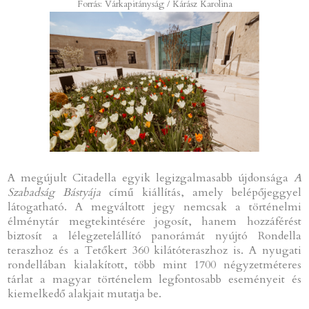
Forrás: Várkapitányság / Kárász Karolina
A megújult Citadella egyik legizgalmasabb újdonsága
A
Szabadság Bástyája
című kiállítás, amely belépőjeggyel
látogatható. A megváltott jegy nemcsak a történelmi
élménytár megtekintésére jogosít, hanem hozzáférést
biztosít a lélegzetelállító panorámát nyújtó Rondella
teraszhoz és a Tetőkert 360 kilátóteraszhoz is. A nyugati
rondellában kialakított, több mint 1700 négyzetméteres
tárlat a magyar történelem legfontosabb eseményeit és
kiemelkedő alakjait mutatja be.