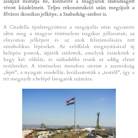
alakjait mutatja be, kiemelve a magyarok szabadságért
vívott küzdelmeit. Teljes rekonstrukció után megújult a
főváros ikonikus jelképe, a Szabadság-szobor is.
A Citadella épületegyüttese a megújulás után egyszerre
idézi meg a magyar történelem tragikus pillanatait, az
elnyomás jelképeit és az azok felszámolására tett
szimbolikus lépéseket. Az erődfalak megnyitásával új
belépési pontok, átjárók születtek, amelyek összekötik a
hegy két oldalát, és szabadabbá teszik az addig elzárt
területeket. A történelmi metafora szerint a zsarnokság
„fejét”, a nyugati rondellát, leválasztották a „testről”, így a
tér megnyílt a belépő látogatók számára.