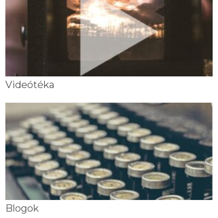
Videótéka
Blogok