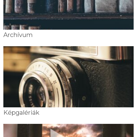
Archívum
Képgalériák