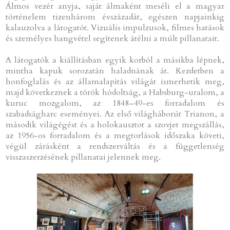
Álmos vezér anyja, saját álmaként meséli el a magyar
történelem tizenhárom évszázadát, egészen napjainkig
kalauzolva a látogatót. Vizuális impulzusok, filmes hatások
és személyes hangvétel segítenek átélni a múlt pillanatait.
A látogatók a kiállításban egyik korból a másikba lépnek,
mintha kapuk sorozatán haladnának át. Kezdetben a
honfoglalás és az államalapítás világát ismerhetik meg,
majd következnek a török hódoltság, a Habsburg-uralom, a
kuruc mozgalom, az 1848–49-es forradalom és
szabadságharc eseményei. Az első világháborút Trianon, a
második világégést és a holokausztot a szovjet megszállás,
az 1956-os forradalom és a megtorlások időszaka követi,
végül zárásként a rendszerváltás és a függetlenség
visszaszerzésének pillanatai jelennek meg.