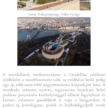
Forrás: Várkapitányság / Palkó György
A munkálatok eredményeként a Citadellán található
zöldfelület a másfélszeresére nőtt, az erődfalon belül pedig
egy új, több mint 6000 négyzetméteres közpark jött létre. A
mindenki számára nyitott, ingyenesen bejárható belső
parkban panorámás kerthelyiséggel ellátott fagylaltozó és
kávézó, valamint ajándékbolt is várja a látogatókat. A
parkot új közvilágítás, padok és hulladékgyűjtők teszik