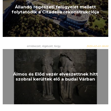
Állandó régészeti felügyelet mellett
folytatódik a Citadella rekonstrukciója
emlékezet, régészet, tárgy
2020-02-01 08:00
Álmos és Előd vezér elveszettnek hitt
szobrai kerültek elő a budai Várban