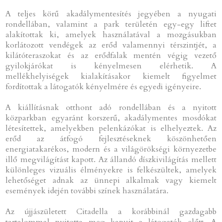
A teljes körű akadálymentesítés jegyében a nyugati
rondellában, valamint a park területén egy-egy liftet
alakítottak ki, amelyek használatával a mozgásukban
korlátozott vendégek az erőd valamennyi térszintjét, a
kilátóteraszokat és az erődfalak mentén végig vezető
gyilokjárókat is kényelmesen elérhetik. A
mellékhelyiségek kialakításakor kiemelt figyelmet
fordítottak a látogatók kényelmére és egyedi igényeire.
A kiállításnak otthont adó rondellában és a nyitott
közparkban egyaránt korszerű, akadálymentes mosdókat
létesítettek, amelyekben pelenkázókat is elhelyeztek. Az
erőd az átfogó fejlesztéseknek köszönhetően
energiatakarékos, modern és a világörökségi környezetbe
illő megvilágítást kapott. Az állandó díszkivilágítás mellett
különleges vizuális élményekre is felkészültek, amelyek
lehetőséget adnak az ünnepi alkalmak vagy kiemelt
események idején további színek használatára.
Az újjászületett Citadella a korábbinál gazdagabb