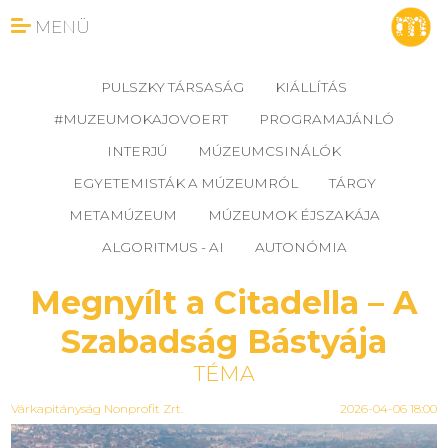
MENÜ
PULSZKY TÁRSASÁG
KIÁLLÍTÁS
#MUZEUMOKAJOVOERT
PROGRAMAJÁNLÓ
INTERJÚ
MÚZEUMCSINÁLÓK
EGYETEMISTÁK A MÚZEUMRÓL
TÁRGY
METAMÚZEUM
MÚZEUMOK ÉJSZAKÁJA
ALGORITMUS - AI
AUTONÓMIA
Megnyílt a Citadella – A
Szabadság Bástyája
TÉMA
Várkapitányság Nonprofit Zrt.
2026-04-06 18:00