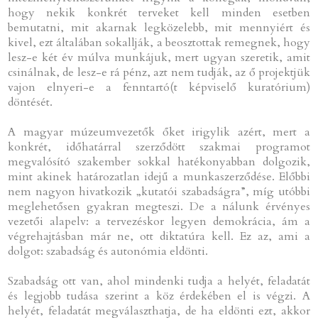
hogy nekik konkrét terveket kell minden esetben
bemutatni, mit akarnak legközelebb, mit mennyiért és
kivel, ezt általában sokallják, a beosztottak remegnek, hogy
lesz-e két év múlva munkájuk, mert ugyan szeretik, amit
csinálnak, de lesz-e rá pénz, azt nem tudják, az ő projektjük
vajon elnyeri-e a fenntartó(t képviselő kuratórium)
döntését.
A magyar múzeumvezetők őket irigylik azért, mert a
konkrét, időhatárral szerződött szakmai programot
megvalósító szakember sokkal hatékonyabban dolgozik,
mint akinek határozatlan idejű a munkaszerződése. Előbbi
nem nagyon hivatkozik „kutatói szabadságra”, míg utóbbi
meglehetősen gyakran megteszi. De a nálunk érvényes
vezetői alapelv: a tervezéskor legyen demokrácia, ám a
végrehajtásban már ne, ott diktatúra kell. Ez az, ami a
dolgot: szabadság és autonómia eldönti.
Szabadság ott van, ahol mindenki tudja a helyét, feladatát
és legjobb tudása szerint a köz érdekében el is végzi. A
helyét, feladatát megválaszthatja, de ha eldönti ezt, akkor