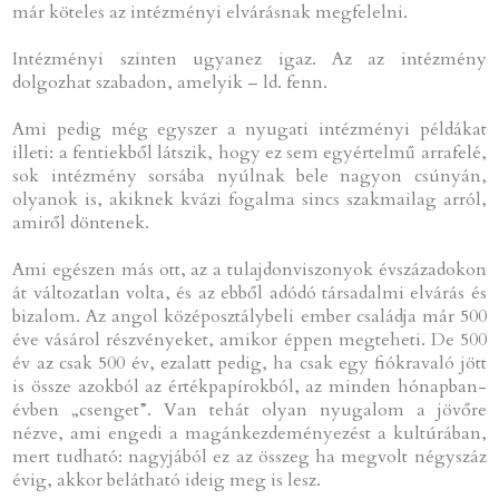
már köteles az intézményi elvárásnak megfelelni.
Intézményi szinten ugyanez igaz. Az az intézmény
dolgozhat szabadon, amelyik – ld. fenn.
Ami pedig még egyszer a nyugati intézményi példákat
illeti: a fentiekből látszik, hogy ez sem egyértelmű arrafelé,
sok intézmény sorsába nyúlnak bele nagyon csúnyán,
olyanok is, akiknek kvázi fogalma sincs szakmailag arról,
amiről döntenek.
Ami egészen más ott, az a tulajdonviszonyok évszázadokon
át változatlan volta, és az ebből adódó társadalmi elvárás és
bizalom. Az angol középosztálybeli ember családja már 500
éve vásárol részvényeket, amikor éppen megteheti. De 500
év az csak 500 év, ezalatt pedig, ha csak egy fiókravaló jött
is össze azokból az értékpapírokból, az minden hónapban-
évben „csenget”. Van tehát olyan nyugalom a jövőre
nézve, ami engedi a magánkezdeményezést a kultúrában,
mert tudható: nagyjából ez az összeg ha megvolt négyszáz
évig, akkor belátható ideig meg is lesz.