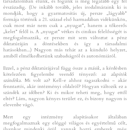
társadalomban élünk, és fogunk is még legalább egy fél
évszázadig. (De inkább tovább, jeles irodalmáraink ki is
mondják, hogy a gyarmatosítás új, persze „lágyabb”
formája történik a 21. század első harmadában vidékünkön,
csak most már nem csak a „nyugat”, hanem a tőkeerős
„kelet” felől is. A „nyugat” vétkes és cinikus felelősségét is
megfogalmazzák, ez persze mit sem változtat a pénz
diktatúráján a döntésekben és így a társadalmi
hatásokban...) Nagyon más tehát az a kiinduló helyzet,
amiből elmélkedhetünk szabadságról és autonómiáról.
Ezzel, a pénz diktatúrájával függ össze a
másik
, a kérdésben
kötelezően figyelembe veendő tényező: az
alapítók
szándéka
. Mi volt az? Kell-e ahhoz ragaszkodni – akár
fenntartói, akár intézményi oldalról? Hogyan változik ez a
szándék az időben? Ki és mikor teheti meg, hogy ettől
eltér? Lám, nagyon kényes terület ez, és bizony nagyon is
elevenbe vágó.
Mert egy intézmény alapításakor általában
megfogalmaznak egy eléggé világos és egyértelmű célt,
ilyenkor mindenki örül, vannak hozzá emberek, még