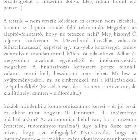
bizottságokat a múzeum dolga. Elég ritkán fordul elő
persze...)
A tetszik – nem tetszik kérdésen ez esetben nem ízlésbeli,
hanem az alapítói szándék felől tekintendő. Megteheti az
alapító-fenntartó, hogy ne tetsszen neki? Meg bizony! Ő
teljesen konkrétan és közvetlenül (továbbá választói
felhatalmazással) képvisel egy nagyobb közösséget, amely
valamilyen mandátummal küldte őt oda-ahová. Adhat és
megvonhat bizalmat egyénektől és intézményektől,
megteheti. A finanszírozás kényszere persze fennáll:
valamit tenni kell, beszántani nem lehet. Mi lesz a
gyűjteményekkel, mi az emberekkel, mi a kiállításokkal,
az épületekkel? (Ez szélső eset, de – ha nem is múzeumi, de
kiállítóhelyi szinten – előfordult...)
Inkább mindenki a kompromisszumot keresi – és jól teszi.
Ez akkor most hogyan áll fenntartói, ill. intézményi
oldalról akkor? Az autonómián belül van, ha a múzeum
(vezetése, tudományos tanácsa?) úgy állítja össze azt a
tervet, hogy azt elfogadják? Nyilvánvaló, hogy az
intézménynek – és itt akkor már tudományos munkatársait