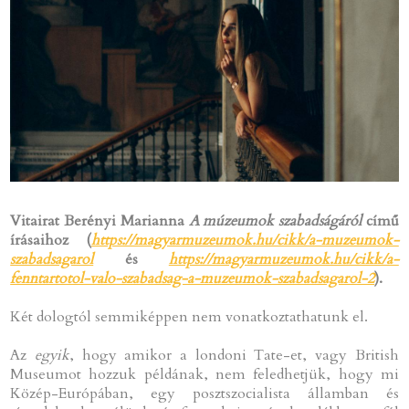
Vitairat Berényi Marianna
A múzeumok szabadságáról
című
írásaihoz (
https://magyarmuzeumok.hu/cikk/a-muzeumok-
szabadsagarol
és
https://magyarmuzeumok.hu/cikk/a-
fenntartotol-valo-szabadsag-a-muzeumok-szabadsagarol-2
).
Két dologtól semmiképpen nem vonatkoztathatunk el.
Az
egyik
, hogy amikor a londoni Tate-et, vagy British
Museumot hozzuk példának, nem feledhetjük, hogy mi
Közép-Európában, egy posztszocialista államban és