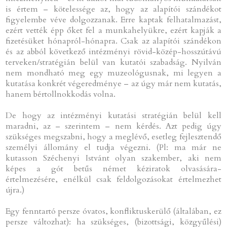
is értem – kötelessége az, hogy az alapítói szándékot
figyelembe véve dolgozzanak. Erre kaptak felhatalmazást,
ezért vették épp őket fel a munkahelyükre, ezért kapják a
fizetésüket hónapról-hónapra. Csak az alapítói szándékon
és az abból következő intézményi rövid-közép-hosszútávú
terveken/stratégián belül van kutatói szabadság. Nyilván
nem mondható meg egy muzeológusnak, mi legyen a
kutatása konkrét végeredménye – az úgy már nem kutatás,
hanem bértollnokkodás volna.
De hogy az intézményi kutatási stratégián belül kell
maradni, az – szerintem – nem kérdés. Azt pedig úgy
szükséges megszabni, hogy a meglévő, esetleg fejlesztendő
személyi állomány el tudja végezni. (Pl: ma már ne
kutasson Széchenyi Istvánt olyan szakember, aki nem
képes a gót betűs német kéziratok olvasására-
értelmezésére, enélkül csak feldolgozásokat értelmezhet
újra.)
Egy fenntartó persze óvatos, konfliktuskerülő (általában, ez
persze változhat): ha szükséges, (bizottsági, közgyűlési)