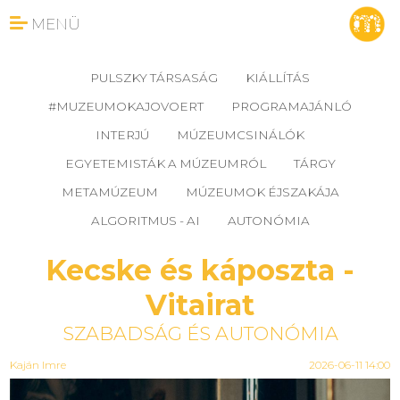
MENÜ
PULSZKY TÁRSASÁG
KIÁLLÍTÁS
#MUZEUMOKAJOVOERT
PROGRAMAJÁNLÓ
INTERJÚ
MÚZEUMCSINÁLÓK
EGYETEMISTÁK A MÚZEUMRÓL
TÁRGY
METAMÚZEUM
MÚZEUMOK ÉJSZAKÁJA
ALGORITMUS - AI
AUTONÓMIA
Kecske és káposzta -
Vitairat
SZABADSÁG ÉS AUTONÓMIA
Kaján Imre
2026-06-11 14:00