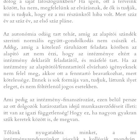
dolog a saját látószögünkben? Ha igen, ott a terveink
között, ha nem, megfelelünk az elvárásnak, de ők is tudják,
mi is tudjuk, hogy ez a mi részünkről hiba volt. Mert száz
év az száz év, az első száz pláne.
Az autonómia odáig tart tehát, amíg az alapítói szándék
szerinti normális együtt-gondolkodás nem csúszik el.
Addig, amíg a kötelező ráruházott feladata körében az
alapító azt nem érzi, hogy az intézménye eltért a
intézmény deklarált feladatától, és másfelé tart. Ha az
intézmény az alapítótól/fenntartótól elvárható igényeknek
nem felel meg, akkor ott a fenntartó beavatkozhat, mert
kötelessége. Ennek is sok formája van, tudjuk, láttunk ilyet
eleget, és nem föltétlenül jogos esetekben.
Ami pedig az intézmény-finanszírozást, ezen belül persze
az ott dolgozók határozatlan idejű munkaszerződéseit illeti:
itt van az igazi függetlenség! Hogy ez, ha nagyon gyakran
szűk keretek között is, de megvan.
Tőlünk nyugatabbra minket, a mi
intézményrendszerünket irigylik a kollégák, mondván,