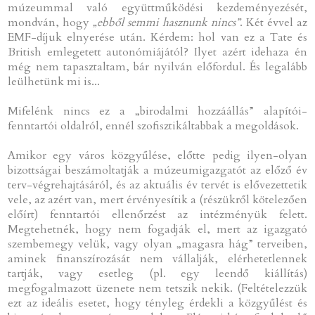
múzeummal való együttműködési kezdeményezését,
mondván, hogy
„ebből semmi hasznunk nincs”
. Két évvel az
EMF-díjuk elnyerése után. Kérdem: hol van ez a Tate és
British emlegetett autonómiájától? Ilyet azért idehaza én
még nem tapasztaltam, bár nyilván előfordul. És legalább
leülhetünk mi is...
Mifelénk nincs ez a „birodalmi hozzáállás” alapítói-
fenntartói oldalról, ennél szofisztikáltabbak a megoldások.
Amikor egy város közgyűlése, előtte pedig ilyen-olyan
bizottságai beszámoltatják a múzeumigazgatót az előző év
terv-végrehajtásáról, és az aktuális év tervét is elővezettetik
vele, az azért van, mert érvényesítik a (részükről kötelezően
előírt) fenntartói ellenőrzést az intézményük felett.
Megtehetnék, hogy nem fogadják el, mert az igazgató
szembemegy velük, vagy olyan „magasra hág” terveiben,
aminek finanszírozását nem vállalják, elérhetetlennek
tartják, vagy esetleg (pl. egy leendő kiállítás)
megfogalmazott üzenete nem tetszik nekik. (Feltételezzük
ezt az ideális esetet, hogy tényleg érdekli a közgyűlést és