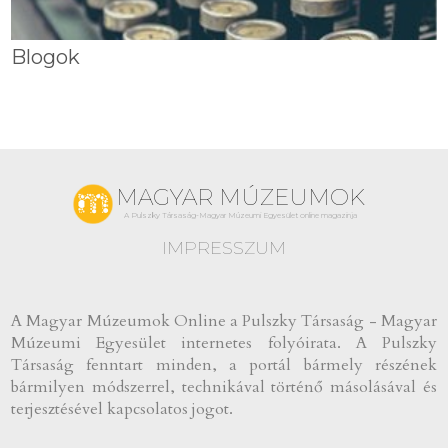
Blogok
MAGYAR MÚZEUMOK
A Pulszky Társaság-Magyar Múzeumi Egyesület online magazinja
IMPRESSZUM
A Magyar Múzeumok Online a Pulszky Társaság - Magyar
Múzeumi Egyesület internetes folyóirata. A Pulszky
Társaság fenntart minden, a portál bármely részének
bármilyen módszerrel, technikával történő másolásával és
terjesztésével kapcsolatos jogot.