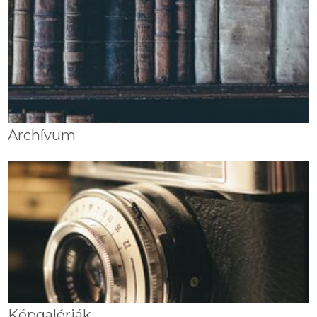
Archívum
Képgalériák