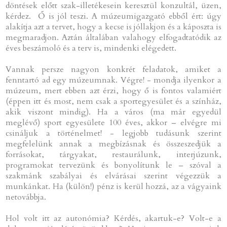
döntések előtt szak-illetékesein keresztül konzultál, üzen,
kérdez. Ő is jól teszi. A múzeumigazgató ebből ért: úgy
alakítja azt a tervet, hogy a kecse is jóllakjon és a káposzta is
megmaradjon. Aztán általában valahogy elfogadtatódik az
éves beszámoló és a terv is, mindenki elégedett.
Vannak persze nagyon konkrét feladatok, amiket a
fenntartó ad egy múzeumnak. Végre! - mondja ilyenkor a
múzeum, mert ebben azt érzi, hogy ő is fontos valamiért
(éppen itt és most, nem csak a sportegyesület és a színház,
akik viszont mindig). Ha a város (ma már egyedül
meglévő) sport egyesülete 100 éves, akkor – elvégre mi
csináljuk a történelmet! - legjobb tudásunk szerint
megfelelünk annak a megbízásnak és összeszedjük a
forrásokat, tárgyakat, restaurálunk, interjúzunk,
programokat tervezünk és bonyolítunk le – szóval a
szakmánk szabályai és elvárásai szerint végezzük a
munkánkat. Ha (külön!) pénz is kerül hozzá, az a vágyaink
netovábbja.
Hol volt itt az autonómia? Kérdés, akartuk-e? Volt-e a