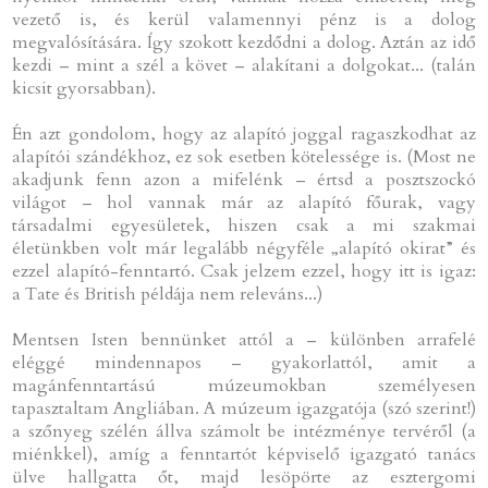
vezető is, és kerül valamennyi pénz is a dolog
megvalósítására. Így szokott kezdődni a dolog. Aztán az idő
kezdi – mint a szél a követ – alakítani a dolgokat... (talán
kicsit gyorsabban).
Én azt gondolom, hogy az alapító joggal ragaszkodhat az
alapítói szándékhoz, ez sok esetben kötelessége is. (Most ne
akadjunk fenn azon a mifelénk – értsd a posztszockó
világot – hol vannak már az alapító főurak, vagy
társadalmi egyesületek, hiszen csak a mi szakmai
életünkben volt már legalább négyféle „alapító okirat” és
ezzel alapító-fenntartó. Csak jelzem ezzel, hogy itt is igaz:
a Tate és British példája nem releváns...)
Mentsen Isten bennünket attól a – különben arrafelé
eléggé mindennapos – gyakorlattól, amit a
magánfenntartású múzeumokban személyesen
tapasztaltam Angliában. A múzeum igazgatója (szó szerint!)
a szőnyeg szélén állva számolt be intézménye tervéről (a
miénkkel), amíg a fenntartót képviselő igazgató tanács
ülve hallgatta őt, majd lesöpörte az esztergomi