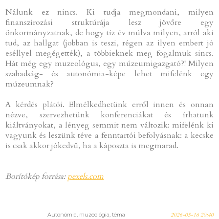
Nálunk ez nincs. Ki tudja megmondani, milyen
finanszírozási struktúrája lesz jövőre egy
önkormányzatnak, de hogy tíz év múlva milyen, arról aki
tud, az hallgat (jobban is teszi, régen az ilyen embert jó
eséllyel megégették), a többieknek meg fogalmuk sincs.
Hát még egy muzeológus, egy múzeumigazgató?! Milyen
szabadság- és autonómia-képe lehet mifelénk egy
múzeumnak?
A kérdés plátói. Elmélkedhetünk erről innen és onnan
nézve, szervezhetünk konferenciákat és írhatunk
kiáltványokat, a lényeg semmit nem változik: mifelénk ki
vagyunk és leszünk téve a fenntartói befolyásnak: a kecske
is csak akkor jókedvű, ha a káposzta is megmarad.
Borítókép forrása:
pexels.com
Autonómia, muzeológia, téma
2026-05-16 20:40