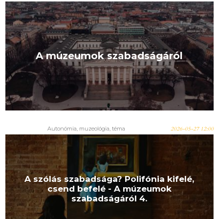
A múzeumok szabadságáról
Autonómia, muzeológia, téma
2026-05-27 12:00
A szólás szabadsága? Polifónia kifelé,
csend befelé - A múzeumok
szabadságáról 4.