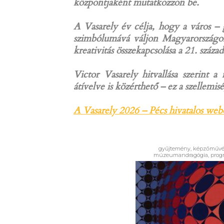
központjaként mutatkozzon be.
A Vasarely év célja, hogy a város – 
szimbólumává váljon Magyarországon 
kreativitás összekapcsolása a 21. száza
Victor Vasarely hitvallása szerint 
átívelve is közérthető – ez a szellem
A Vasarely 2026 – Pécs hivatalos web
gyűjtemény, képzőművész
múzeumandragógia, progr
A jövő művész
velünk – A Pl
és kódolhat