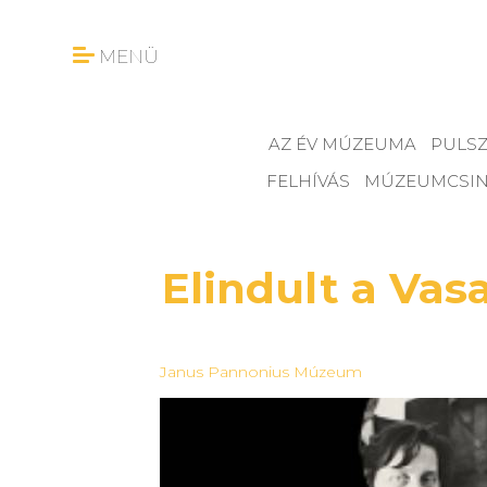
MENÜ
AZ ÉV MÚZEUMA
PULSZ
FELHÍVÁS
MÚZEUMCSI
Elindult a Vas
Janus Pannonius Múzeum