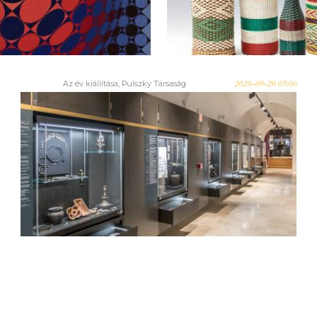
t útjára a Vasarely
hazafiságunk kinc
umi évad Pécsett
Az év kiállítása, Pulszky Társaság
2025-09-29 07:00
Az év kiállítása 2025 díj
esélyese: a Janus Pannonius
Múzeum A hely szelleme -
Genius Loci című állandó
kiállítása