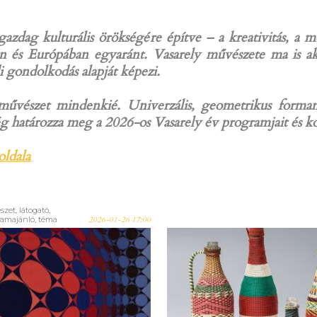
gazdag kulturális örökségére építve – a kreativitás, a m
és Európában egyaránt. Vasarely művészete ma is aktuá
di gondolkodás alapját képezi.
a művészet mindenkié. Univerzális, geometrikus forman
iség határozza meg a 2026-os Vasarely év programjait és k
oldala
et, látogató,
amajánló, téma
2026-01-26 17:00
ete fél évszázada
Megnyílt, h
asztikai egységek
látogatható!
ó faktúrák című
TÖRTÉNELEM 