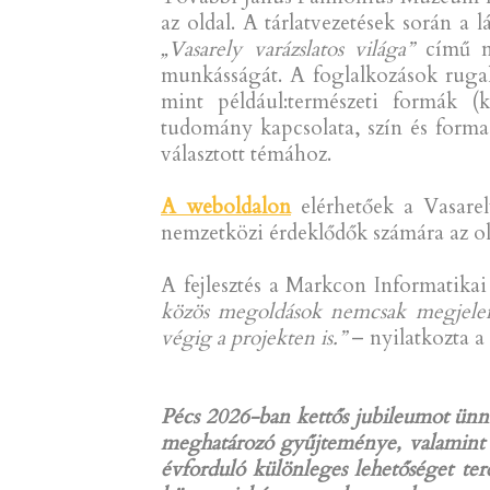
az oldal. A tárlatvezetések során a 
„Vasarely varázslatos világa”
című mú
munkásságát. A foglalkozások rugal
mint például:természeti formák (k
tudomány kapcsolata, szín és forma
választott témához.
A weboldalon
elérhetőek a Vasarel
nemzetközi érdeklődők számára az ol
A fejlesztés a Markcon Informatika
közös megoldások nemcsak megjelen
végig a projekten is.”
– nyilatkozta a
Pécs 2026-ban kettős jubileumot ün
meghatározó gyűjteménye, valamint 12
évforduló különleges lehetőséget te