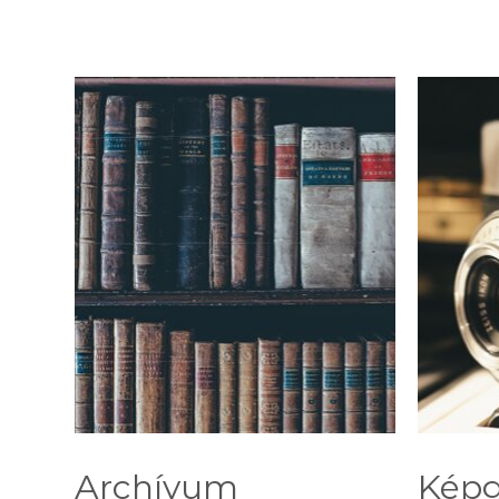
Archívum
Képg