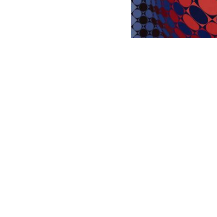
tárlattal indul
2026 jubile