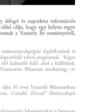
ly átfogó és naprakész információs
 oldal célja, hogy egy helyen tegye
phatnak a Vasarely Év eseményeiről,
, múzeumpedagógiai foglalkozások és
ez kapcsolódó városi programok. Végre
 kulturális háló, ahol a kiállítások,
s Pannonius Múzeum marketing- és
az idén 50 éves Vasarely Múzeumban
koss, Csináld, Élvezd”
élményalapú
atvezetési lehetőségeket is bemutat