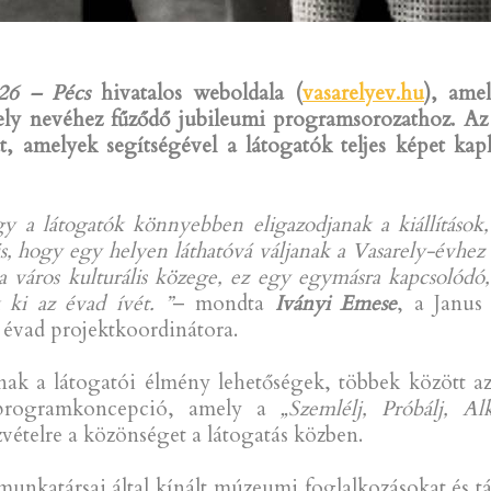
026 – Pécs
hivatalos weboldala (
vasarelyev.hu
), ame
rely nevéhez fűződő jubileumi programsorozathoz. Az
t, amelyek segítségével a látogatók teljes képet ka
y a látogatók könnyebben eligazodjanak a kiállítások
is, hogy egy helyen láthatóvá váljanak a Vasarely-évh
város kulturális közege, ez egy egymásra kapcsolódó, élő
 ki az évad ívét. ”
– mondta
Iványi Emese
, a Janu
 évad projektkoordinátora.
nak a látogatói élmény lehetőségek, többek között 
rogramkoncepció, amely a
„Szemlélj, Próbálj, Al
vételre a közönséget a látogatás közben.
katársai által kínált múzeumi foglalkozásokat és tárl