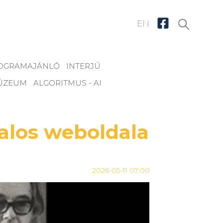
EN
OGRAMAJÁNLÓ
INTERJÚ
ÚZEUM
ALGORITMUS - AI
talos weboldala
2026-05-11 07:00