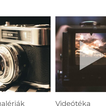
alériák
Videótéka