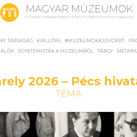
MAGYAR MÚZEUMOK
A Pulszky Társaság-Magyar Múzeumi Egyesület online magazinja
KY TÁRSASÁG
KIÁLLÍTÁS
#MUZEUMOKAJOVOERT
PR
NÁLÓK
EGYETEMISTÁK A MÚZEUMRÓL
TÁRGY
METAM
arely 2026 – Pécs hiva
TÉMA