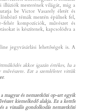
ai illúziók mesterének világát, míg a
tja be Victor Vasarely életét és
különböző témák mentén épülnek fel,
ete-fehér kompozíciók, művészet és
ásokat is készítenek, kapcsolódva a
ine jegyvásárlási lehetőségek is. A
tműködés akkor igazán értékes, ha a
ly művészete.
Ezt a szemléletet vittük
er
.
a magyar és nemzetközi op-art egyik
vészet kiemelkedő alakja. Ez a kettős
és a vizuális gondolkodás nemzetközi