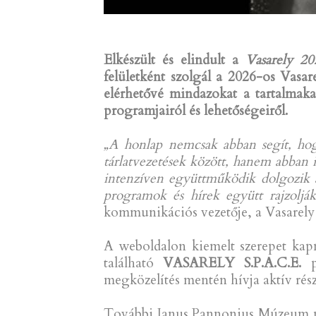
Elkészült és elindult a
Vasarely 2
felületként szolgál a 2026-os Vasa
elérhetővé mindazokat a tartalmaka
programjairól és lehetőségeiről.
„A honlap nemcsak abban segít, hog
tárlatvezetések között, hanem abban 
intenzíven együttműködik dolgozik a 
programok és hírek együtt rajzolják
kommunikációs vezetője, a Vasarely
A weboldalon kiemelt szerepet kap
található
VASARELY S.P.A.C.E.
p
megközelítés mentén hívja aktív rész
További Janus Pannonius Múzeum mun