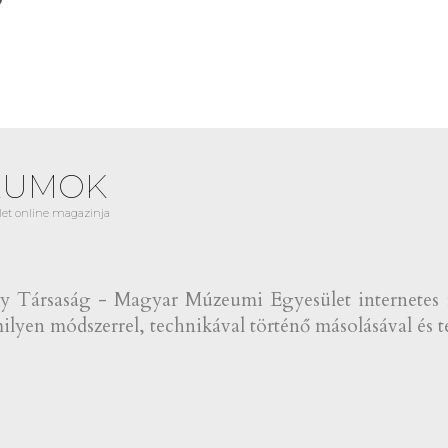
EUMOK
et online magazinja
Társaság - Magyar Múzeumi Egyesület internetes fol
lyen módszerrel, technikával történő másolásával és te