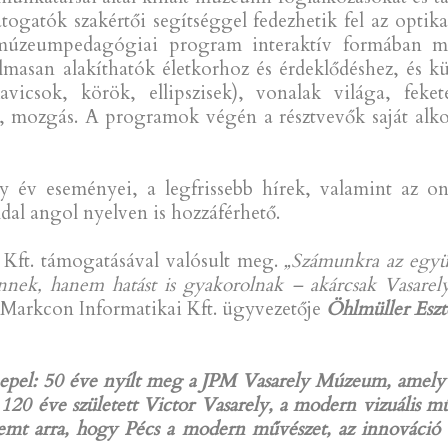
látogatók szakértői segítséggel fedezhetik fel az optik
zeumpedagógiai program interaktív formában muta
masan alakíthatók életkorhoz és érdeklődéshez, és 
avicsok, körök, ellipszisek), vonalak világa, fek
, mozgás. A programok végén a résztvevők saját alkot
y év eseményei, a legfrissebb hírek, valamint az onl
dal angol nyelven is hozzáférhető.
i Kft. támogatásával valósult meg.
„Számunkra az együt
nek, hanem hatást is gyakorolnak – akárcsak Vasare
 Markcon Informatikai Kft. ügyvezetője
Öhlmüller Eszt
nepel: 50 éve nyílt meg a JPM Vasarely Múzeum, amely 
0 éve született Victor Vasarely, a modern vizuális mű
remt arra, hogy Pécs a modern művészet, az innováció 