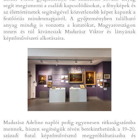
segít megismerni a családi kapcsolódásokat, a fényképek és
az élettörténetek segítségével közvetlenebb képet kapunk a
festőóriás mindennapjairól. A gyűjteményben található
anyag mindig is vonzotta a kutatókat, Magyarországon
innen és túl kíváncsiak Madarász Viktor és lányának
képzőművészeti alkotásaira.
Madarász Adeline naplói pedig egyenesen ritkaságszámba
mennek, hiszen segítségük révén betekinthetünk a 19-20.
századi fiatal képzőművésznő megpróbáltatásaiba és