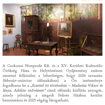
A Csokonai Nonprofit Kft. és a XV. Kerületi Kulturális
Örökség Háza és Helytörténeti Gyűjtemény ezúton
szeretné felkínálni a lehetőséget, hogy 2026 tavaszán
(február–március időszakában) a Ön intézménye
fogadhassa be a
„Ecsettel írt történelem – Madarász Viktor és
lánya, Adeline művészete”
című időszaki kiállítás anyagát,
amely jelenleg a szegedi Fekete Házban kerület
bemutatásra és 2025 végéig látogatható.