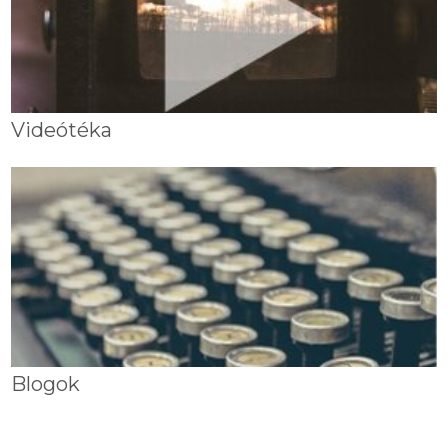
Videótéka
Blogok