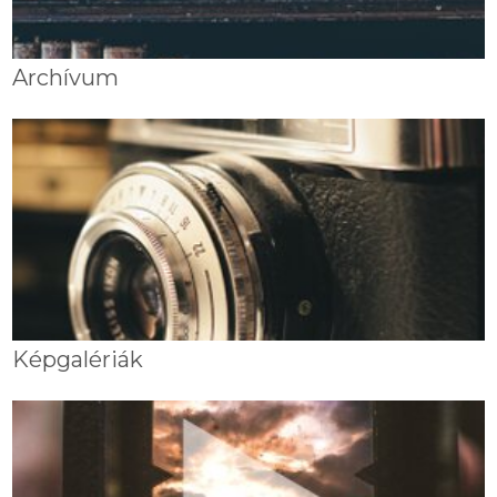
Archívum
Képgalériák