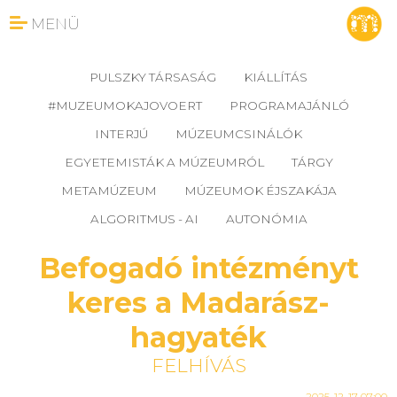
MENÜ
PULSZKY TÁRSASÁG
KIÁLLÍTÁS
#MUZEUMOKAJOVOERT
PROGRAMAJÁNLÓ
INTERJÚ
MÚZEUMCSINÁLÓK
EGYETEMISTÁK A MÚZEUMRÓL
TÁRGY
METAMÚZEUM
MÚZEUMOK ÉJSZAKÁJA
ALGORITMUS - AI
AUTONÓMIA
Befogadó intézményt
keres a Madarász-
hagyaték
FELHÍVÁS
2025-12-17 07:00