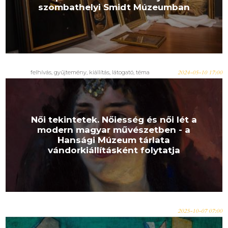
szombathelyi Smidt Múzeumban
felhívás, gyűjtemény, kiállítás, látogató, téma
2024-05-10 17:00
Női tekintetek. Nőiesség és női lét a
modern magyar művészetben - a
Hansági Múzeum tárlata
vándorkiállításként folytatja
2025-10-07 07:00