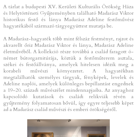
A tárlat a budapesti XV. Kerületi Kulturális Örökség Háza
és Helytörténeti Gyűjteményben található Madarász Viktor
historikus festő és lánya Madarász Adeline festőművész
hagyatékából származó tárgyegyüttest mutatja be.
A Madarász-hagyaték több mint félszáz festményt, rajzot és
akvarellt őriz Madarász Viktor és lánya, Madarász Adeline
életművéből. A kollekció része továbbá a család faragott ó-
német bútorgarnitúrája, köztük a festőműterem asztala,
székei és festőállványa, amelyek hitelesen idézik meg a
korabeli művészi környezetet. A hagyatékban
megtalálhatók személyes tárgyak, fényképek, levelek és
Adeline naplói, amelyek különleges bepillantást engednek
a 19–20. századi művészélet mindennapjaiba. Az anyaghoz
kapcsolódó kutatások és családi relikviák révén a
gyűjtemény folyamatosan bővül, így egyre teljesebb képet
ad a Madarász család művészi és emberi örökségéről.