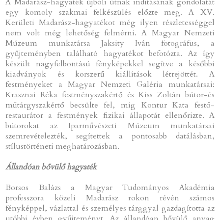
A Madarász-hagyaték újbóli útnak indításának gondolatát
egy komoly szakmai felkészülés előzte meg. A XV.
Kerületi Madarász-hagyatékot még ilyen részletességgel
nem volt még lehetőség felmérni. A Magyar Nemzeti
Múzeum munkatársa Jaksity Iván fotográfus, a
gyűjteményben található hagyatékot befotózta. Az így
készült nagyfelbontású fényképekkel segítve a későbbi
kiadványok és korszerű kiállítások létrejöttét. A
festményeket a Magyar Nemzeti Galéria munkatársai:
Krasznai Réka festményszakértő és Kiss Zoltán bútor-és
műtárgyszakértő becsülte fel, míg Kontur Kata festő-
restaurátor a festmények fizikai állapotát ellenőrizte. A
bútorokat az Iparművészeti Múzeum munkatársai
szemrevételezték, segítettek a pontosabb datálásban,
stílustörténeti meghatározásban.
Állandóan bővülő hagyaték
Borsos Balázs a Magyar Tudományos Akadémia
professzora közeli Madarász rokon révén számos
fényképpel, vázlattal és személyes tárggyal gazdagította az
utóbbi évben gyűjteményt. Az állandóan bővülő anyag