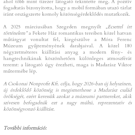
ahol több mint tízezer látogató tekintette meg. A pozitív
fogadtatás bizonyította, hogy a mobil formában utazó tárlat
iránt országszerte komoly közönségérdeklődés mutatkozik.
A 2025 márciusában Szegeden megnyílt
„Ecsettel írt
történelem”
a Fekete Ház romantikus tereiben közel hatvan
műtárgyat vonultat fel, kiegészülve a Móra Ferenc
Múzeum gyűjteményének darabjaival. A közel 180
négyzetméteres kiállítási anyag a modern fény- és
hangtechnikának köszönhetően különleges atmoszférát
teremt: a látogató úgy érezheti, maga is Madarász Viktor
műtermébe lép.
A Csokonai Nonprofit Kft. célja, hogy 2026-ban új helyszínen,
új érdeklődő közönség is megismerhesse a Madarász család
örökségét, ezért keressük azokat a múzeumi partnereket, akik
szívesen befogadnák ezt a nagy múltú, reprezentatív és
közönségvonzó kiállítást.
További információ: