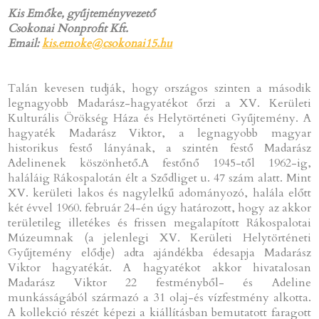
Kis Emőke, gyűjteményvezető
Csokonai Nonprofit Kft.
Email:
kis.emoke@csokonai15.hu
Talán kevesen tudják, hogy országos szinten a második
legnagyobb Madarász-hagyatékot őrzi a XV. Kerületi
Kulturális Örökség Háza és Helytörténeti Gyűjtemény. A
hagyaték Madarász Viktor, a legnagyobb magyar
historikus festő lányának, a szintén festő Madarász
Adelinenek köszönhető.A festőnő 1945-től 1962-ig,
haláláig Rákospalotán élt a Sződliget u. 47 szám alatt. Mint
XV. kerületi lakos és nagylelkű adományozó, halála előtt
két évvel 1960. február 24-én úgy határozott, hogy az akkor
területileg illetékes és frissen megalapított Rákospalotai
Múzeumnak (a jelenlegi XV. Kerületi Helytörténeti
Gyűjtemény elődje) adta ajándékba édesapja Madarász
Viktor hagyatékát. A hagyatékot akkor hivatalosan
Madarász Viktor 22 festményből- és Adeline
munkásságából származó a 31 olaj-és vízfestmény alkotta.
A kollekció részét képezi a kiállításban bemutatott faragott