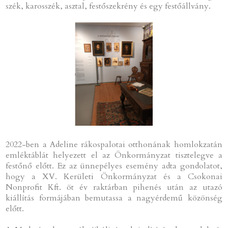
szék, karosszék, asztal, festőszekrény és egy festőállvány.
2022-ben a Adeline rákospalotai otthonának homlokzatán
emléktáblát helyezett el az Önkormányzat tisztelegve a
festőnő előtt. Ez az ünnepélyes esemény adta gondolatot,
hogy a XV. Kerületi Önkormányzat és a Csokonai
Nonprofit Kft. öt év raktárban pihenés után az utazó
kiállítás formájában bemutassa a nagyérdemű közönség
előtt.