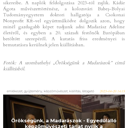
sikereibe. A naplók feldolgozása 2023-tól zajlik. Kádár
Ágota művészettörténész, a kolozsvári Babeş-Bolyai
Tudományegyetem doktori hallgatója a Csokonai
Nonprofit Kft-vel együttműködve dolgozik azon, hogy
minél gazdagabb képet tudjunk adni Madarász Adeline
életéről, és egyben a 20. századi festőnők Európában
betöltött szerepéről. A kutatás friss eredményei is
bemutatásra kerülnek jelen kiállításban.
Fotók: A szombathelyi „Örökségünk a Madarászok” című
kiállításból.
emlékezet, gyűjtemény, képzőművészet, kiállítás, látogató
2023-04-20 14:15
Örökségünk, a Madarászok - Egyedülálló
képzőművészeti tárlat nyílik a