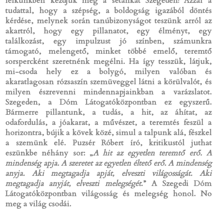
lelkünkben kezdjük meg a sétánkat Szegeden! Azzal a
tudattal, hogy a szépség, a boldogság igazából döntés
kérdése, melynek során tanúbizonyságot teszünk arról az
akartról, hogy egy pillanatot, egy élményt, egy
találkozást, egy impulzust jó színben, számunkra
támogató, melengető, minket többé emelő, teremtő
sorspercként szeretnénk megélni. Ha így tesszük, látjuk,
mi-csoda hely ez a bolygó, milyen valóban és
akaratlagosan rózsaszín szemüveggel látni a körülvalót, és
milyen észrevenni mindennapjainkban a varázslatot.
Szegeden, a Dóm Látogatóközpontban ez egyszerű.
Bármerre pillantunk, a tudás, a hit, az áhítat, az
odafordulás, a jóakarat, a művészet, a teremtés feszül a
horizontra, bújik a kövek közé, simul a talpunk alá, fészkel
a szemünk elé. Puzsér Róbert író, kritikustól juthat
eszünkbe néhány sor: „
A hit az egyetlen teremtő erő. A
mindenség apja. A szeretet az egyetlen éltető erő. A mindenség
anyja. Aki megtagadja apját, elveszti világosságát. Aki
megtagadja anyját, elveszti melegségét
.” A Szegedi Dóm
Látogatóközpontban világosság és melegség honol. No
meg a világ csodái.