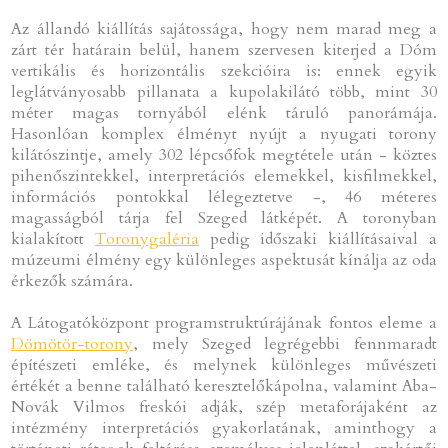
Az állandó kiállítás sajátossága, hogy nem marad meg a
zárt tér határain belül, hanem szervesen kiterjed a Dóm
vertikális és horizontális szekcióira is: ennek egyik
leglátványosabb pillanata a kupolakilátó több, mint 30
méter magas tornyából elénk táruló panorámája.
Hasonlóan komplex élményt nyújt a nyugati torony
kilátószintje, amely 302 lépcsőfok megtétele után - köztes
pihenőszintekkel, interpretációs elemekkel, kisfilmekkel,
információs pontokkal lélegeztetve -, 46 méteres
magasságból tárja fel Szeged látképét. A toronyban
kialakított
Toronygaléria
pedig időszaki kiállításaival a
múzeumi élmény egy különleges aspektusát kínálja az oda
érkezők számára.
A Látogatóközpont programstruktúrájának fontos eleme a
Dömötör-torony
, mely Szeged legrégebbi fennmaradt
építészeti emléke, és melynek különleges művészeti
értékét a benne található keresztelőkápolna, valamint Aba-
Novák Vilmos freskói adják, szép metaforájaként az
intézmény interpretációs gyakorlatának, aminthogy a