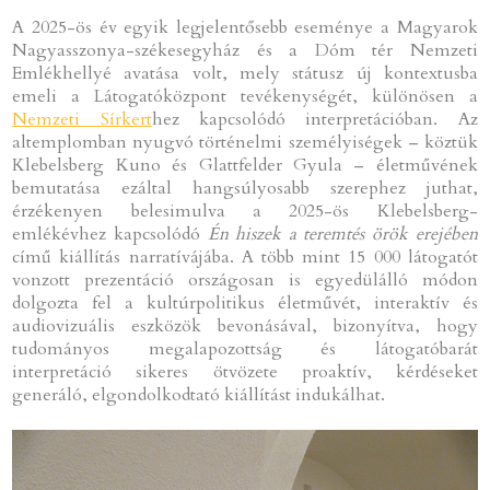
A 2025-ös év egyik legjelentősebb eseménye a Magyarok
Nagyasszonya-székesegyház és a Dóm tér Nemzeti
Emlékhellyé avatása volt, mely státusz új kontextusba
emeli a Látogatóközpont tevékenységét, különösen a
Nemzeti Sírkert
hez kapcsolódó interpretációban. Az
altemplomban nyugvó történelmi személyiségek – köztük
Klebelsberg Kuno és Glattfelder Gyula – életművének
bemutatása ezáltal hangsúlyosabb szerephez juthat,
érzékenyen belesimulva a 2025-ös Klebelsberg-
emlékévhez kapcsolódó
Én hiszek a teremtés örök erejében
című kiállítás narratívájába. A több mint 15 000 látogatót
vonzott prezentáció országosan is egyedülálló módon
dolgozta fel a kultúrpolitikus életművét, interaktív és
audiovizuális eszközök bevonásával, bizonyítva, hogy
tudományos megalapozottság és látogatóbarát
interpretáció sikeres ötvözete proaktív, kérdéseket
generáló, elgondolkodtató kiállítást indukálhat.