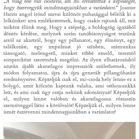
„
A világ tele van csodával, ám mi elvesztettük a képességet,
hogy észrevegyük mindennapjainkban a varázslatot
.” Joanne
Harris angol írónő szavai különös puhasággal bélelik ki a
lelkünket: arra emlékeztetnek, hogy csakis rajtunk áll, mit
miként élünk meg. Hogy a szépség, a boldogság igazából
döntés kérdése, melynek során tanúbizonyságot teszünk
arról az akartról, hogy egy pillanatot, egy élményt, egy
találkozást, egy impulzust jó színben, számunkra
támogató, melengető, minket többé emelő, teremtő
sorspercként szeretnénk megélni. Az ilyen elhatározásból
azután újabb akaratlagos impressziók születhetnek, ily
módon folyamatos, újra és újra generált pillangóhatást
eredményezve. Képzeljük csak el, mi-csoda hely lenne ez a
bolygó, amit kölcsön kaptunk valaha, ami otthonunkká
lett, és ami csak úgy ontja nekünk adományait! Képzeljük
el, milyen lenne valóban és akaratlagosan rózsaszín
szemüveggel látni a körülvalót! Képzeljük el, milyen lenne
ismét észrevenni mindennapjainkban a varázslatot!