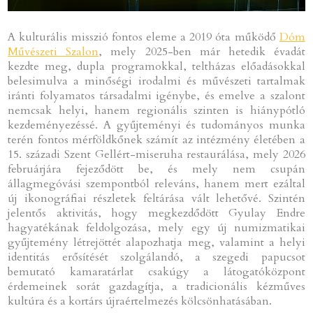
A kulturális misszió fontos eleme a 2019 óta működő
Dóm
Művészeti Szalon
, mely 2025-ben már hetedik évadát
kezdte meg, dupla programokkal, teltházas előadásokkal
belesimulva a minőségi irodalmi és művészeti tartalmak
iránti folyamatos társadalmi igénybe, és emelve a szalont
nemcsak helyi, hanem regionális szinten is hiánypótló
kezdeményezéssé. A gyűjteményi és tudományos munka
terén fontos mérföldkőnek számít az intézmény életében a
15. századi Szent Gellért-miseruha restaurálása, mely 2026
februárjára fejeződött be, és mely nem csupán
állagmegóvási szempontból releváns, hanem mert ezáltal
új ikonográfiai részletek feltárása vált lehetővé. Szintén
jelentős aktivitás, hogy megkezdődött Gyulay Endre
hagyatékának feldolgozása, mely egy új numizmatikai
gyűjtemény létrejöttét alapozhatja meg, valamint a helyi
identitás erősítését szolgálandó, a szegedi papucsot
bemutató kamaratárlat csakúgy a látogatóközpont
érdemeinek sorát gazdagítja, a tradicionális kézműves
kultúra és a kortárs újraértelmezés kölcsönhatásában.