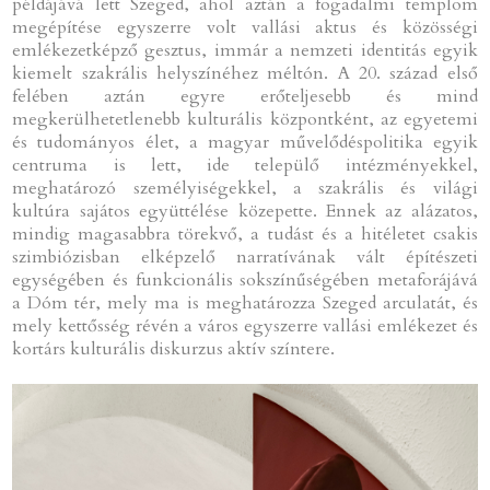
példájává lett Szeged, ahol aztán a fogadalmi templom
megépítése egyszerre volt vallási aktus és közösségi
emlékezetképző gesztus, immár a nemzeti identitás egyik
kiemelt szakrális helyszínéhez méltón. A 20. század első
felében aztán egyre erőteljesebb és mind
megkerülhetetlenebb kulturális központként, az egyetemi
és tudományos élet, a magyar művelődéspolitika egyik
centruma is lett, ide települő intézményekkel,
meghatározó személyiségekkel, a szakrális és világi
kultúra sajátos együttélése közepette. Ennek az alázatos,
mindig magasabbra törekvő, a tudást és a hitéletet csakis
szimbiózisban elképzelő narratívának vált építészeti
egységében és funkcionális sokszínűségében metaforájává
a Dóm tér, mely ma is meghatározza Szeged arculatát, és
mely kettősség révén a város egyszerre vallási emlékezet és
kortárs kulturális diskurzus aktív színtere.