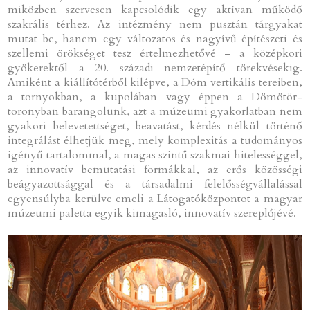
miközben szervesen kapcsolódik egy aktívan működő
szakrális térhez. Az intézmény nem pusztán tárgyakat
mutat be, hanem egy változatos és nagyívű építészeti és
szellemi örökséget tesz értelmezhetővé – a középkori
gyökerektől a 20. századi nemzetépítő törekvésekig.
Amiként a kiállítótérből kilépve, a Dóm vertikális tereiben,
a tornyokban, a kupolában vagy éppen a Dömötör-
toronyban barangolunk, azt a múzeumi gyakorlatban nem
gyakori belevetettséget, beavatást, kérdés nélkül történő
integrálást élhetjük meg, mely komplexitás a tudományos
igényű tartalommal, a magas szintű szakmai hitelességgel,
az innovatív bemutatási formákkal, az erős közösségi
beágyazottsággal és a társadalmi felelősségvállalással
egyensúlyba kerülve emeli a Látogatóközpontot a magyar
múzeumi paletta egyik kimagasló, innovatív szereplőjévé.