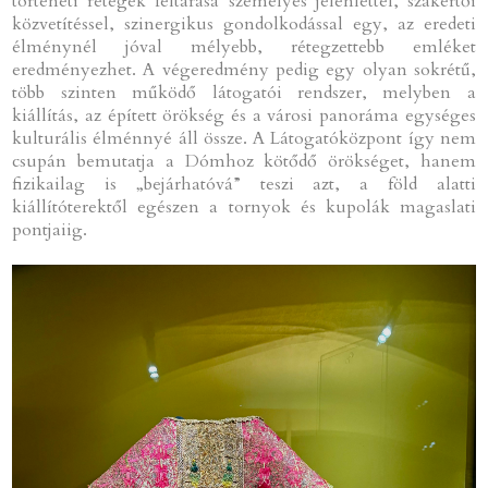
történeti rétegek feltárása személyes jelenléttel, szakértői
közvetítéssel, szinergikus gondolkodással egy, az eredeti
élménynél jóval mélyebb, rétegzettebb emléket
eredményezhet. A végeredmény pedig egy olyan sokrétű,
több szinten működő látogatói rendszer, melyben a
kiállítás, az épített örökség és a városi panoráma egységes
kulturális élménnyé áll össze. A Látogatóközpont így nem
csupán bemutatja a Dómhoz kötődő örökséget, hanem
fizikailag is „bejárhatóvá” teszi azt, a föld alatti
kiállítóterektől egészen a tornyok és kupolák magaslati
pontjaiig.