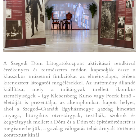
A Szegedi Dóm Látogatóközpont aktivitásai rendkívül
érzékenyen és természetes módon kapcsolják össze a
klasszikus múzeumi funkciókat az élményalapú, térben
kiterjesztett látogatói megélésekkel. Az intézmény állandó
kiállítása, mely a műtárgyak mellett ikonikus
személyiségek - így Klebersberg Kuno vagy Foerk Ernő -
életútját is prezentálja, az altemplomban kapott helyet,
ahol a Szeged–Csanádi Egyházmegye gazdag kincstári
anyaga, liturgikus ötvöstárgyak, textíliák, szobrok és
kegytárgyak mellett a Dóm és a Dóm tér építéstörténetét is
megismerhetjük, a gazdag válogatás tehát árnyalt történeti
kontextust kínál.