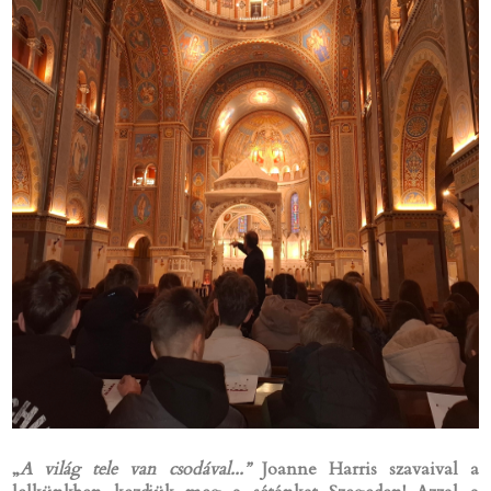
„
A világ tele van csodával...”
Joanne Harris szavaival a