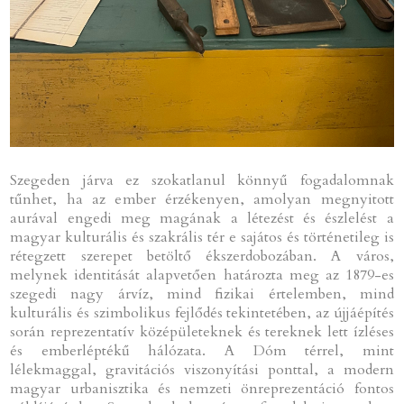
Szegeden járva ez szokatlanul könnyű fogadalomnak
tűnhet, ha az ember érzékenyen, amolyan megnyitott
aurával engedi meg magának a létezést és észlelést a
magyar kulturális és szakrális tér e sajátos és történetileg is
rétegzett szerepet betöltő ékszerdobozában. A város,
melynek identitását alapvetően határozta meg az 1879-es
szegedi nagy árvíz, mind fizikai értelemben, mind
kulturális és szimbolikus fejlődés tekintetében, az újjáépítés
során reprezentatív középületeknek és tereknek lett ízléses
és emberléptékű hálózata. A Dóm térrel, mint
lélekmaggal, gravitációs viszonyítási ponttal, a modern
magyar urbanisztika és nemzeti önreprezentáció fontos