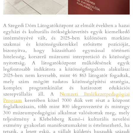
A Szegedi Dóm Látogatóközpont az elmúlt években a hazai
egyházi és kulturális örökségközvetítés egyik kiemelkedő
intézményévé vált, és 2025-ben különösen markáns
szakmai és közönségsikerekkel erősítette pozícióját,
bizonyítva, hogy házasítható egymással történeti
hitelesség, korszerű múzeumi interpretáció és közösségi
nyitottság. A látogatóközpont működésének egyik
legfontosabb indikátora a közönségforgalom alakulása:
2025-ben nem kevesebb, mint 46 863 látogatót fogadtak,
mely szám mögött tudatos közönségépítési stratégia,
komplex programkínálat és határozott edukációs
szerepvállalás áll. A
Nemzeti Emlékezetpedagógiai
Program
keretében közel 7000 diák vett részt a központ
foglalkozásain, több mint 800 idegenvezetést és mintegy
300 múzeumpedagógiai alkalmat valósítottak meg, mely
teljesítmény a Klebelsberg Kunó-i kulturális nevelési
eszmény gyakorlati manifesztumaként is értelmezhető, ha
tetszik, a letett eskü, a vállalt küldetés huszadik századi