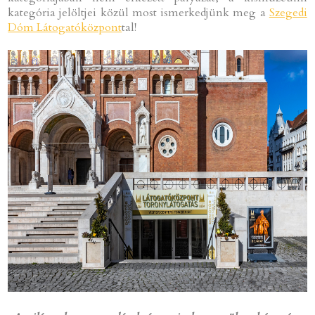
kategória jelöltjei közül most ismerkedjünk meg a
Szegedi
Dóm Látogatóközpont
tal!