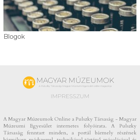
Blogok
MAGYAR MÚZEUMOK
A Pulszky Társaság-Magyar Múzeumi Egyesület online magazinja
IMPRESSZUM
A Magyar Múzeumok Online a Pulszky Társaság - Magyar
Múzeumi Egyesület internetes folyóirata. A Pulszky
Társaság fenntart minden, a portál bármely részének
bármilyen módszerrel, technikával történő másolásával és