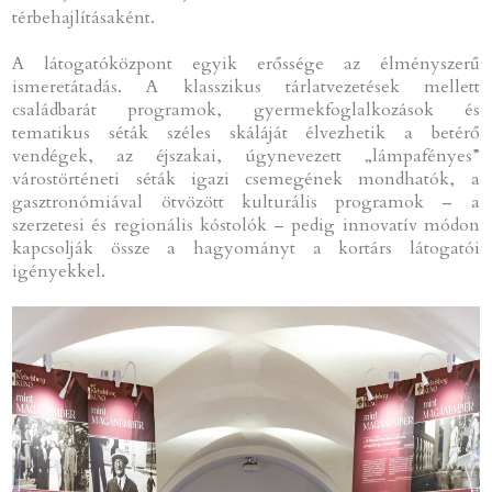
térbehajlításaként.
A látogatóközpont egyik erőssége az élményszerű
ismeretátadás. A klasszikus tárlatvezetések mellett
családbarát programok, gyermekfoglalkozások és
tematikus séták széles skáláját élvezhetik a betérő
vendégek, az éjszakai, úgynevezett „lámpafényes”
várostörténeti séták igazi csemegének mondhatók, a
gasztronómiával ötvözött kulturális programok – a
szerzetesi és regionális kóstolók – pedig innovatív módon
kapcsolják össze a hagyományt a kortárs látogatói
igényekkel.