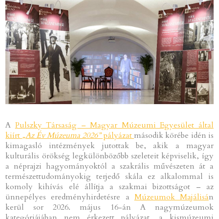
A
Pulszky Társaság – Magyar Múzeumi Egyesület által
kiírt
„Az Év Múzeuma 2026”
pályázat
második körébe idén is
kimagasló intézmények jutottak be, akik a magyar
kulturális örökség legkülönbözőbb szeleteit képviselik, így
a néprajzi hagyományoktól a szakrális művészeten át a
természettudományokig terjedő skála ez alkalommal is
komoly kihívás elé állítja a szakmai bizottságot – az
ünnepélyes eredményhirdetésre a
Múzeumok Majálisá
n
kerül sor 2026. május 16-án A nagymúzeumok
kategóriájában nem érkezett pályázat, a kismúzeumi