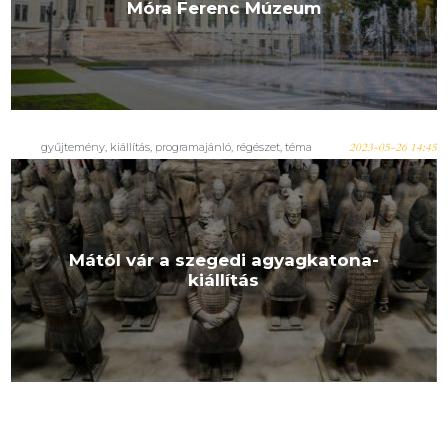
Móra Ferenc Múzeum
gyűjtemény, kiállítás, programajánló, régészet, téma
2023-05-26 14:45
Mától vár a szegedi agyagkatona-
kiállítás