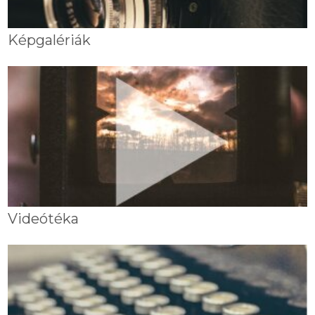
Képgalériák
Videótéka