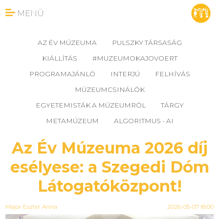
MENÜ
AZ ÉV MÚZEUMA
PULSZKY TÁRSASÁG
KIÁLLÍTÁS
#MUZEUMOKAJOVOERT
PROGRAMAJÁNLÓ
INTERJÚ
FELHÍVÁS
MÚZEUMCSINÁLÓK
EGYETEMISTÁK A MÚZEUMRÓL
TÁRGY
METAMÚZEUM
ALGORITMUS - AI
Az Év Múzeuma 2026 díj
esélyese: a Szegedi Dóm
Látogatóközpont!
Major Eszter Anna
2026-05-07 18:00