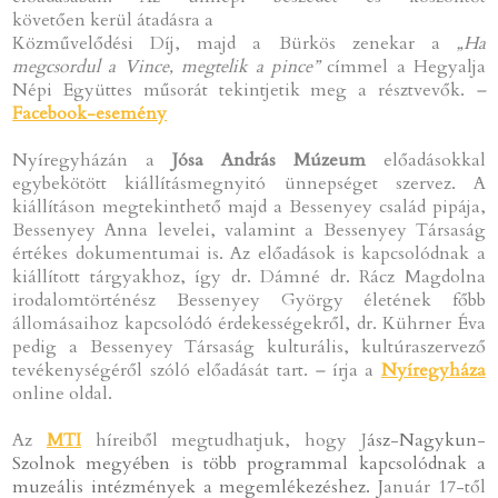
követően kerül átadásra a
Közművelődési Díj, majd a Bürkös zenekar a
„Ha
megcsordul a Vince, megtelik a pince”
címmel a Hegyalja
Népi Együttes műsorát tekintjetik meg a résztvevők.
–
Facebook-esemény
Nyíregyházán a
Jósa András Múzeum
előadásokkal
egybekötött kiállításmegnyitó ünnepséget szervez. A
kiállításon megtekinthető majd a Bessenyey család pipája,
Bessenyey Anna levelei, valamint a Bessenyey Társaság
értékes dokumentumai is. Az előadások is kapcsolódnak a
kiállított tárgyakhoz, így dr. Dámné dr. Rácz Magdolna
irodalomtörténész Bessenyey György életének főbb
állomásaihoz kapcsolódó érdekességekről, dr. Kührner Éva
pedig a Bessenyey Társaság kulturális, kultúraszervező
tevékenységéről szóló előadását tart.
–
írja a
Nyíregyháza
online oldal.
Az
MTI
híreiből megtudhatjuk, hogy J
ász
-
Nagykun
-
Szolnok megyében is több programmal kapcsolódnak a
muzeális intézmények a megemlékezéshez. J
anuár 17-től