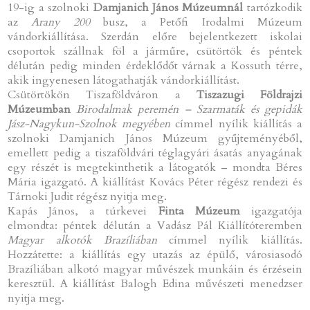
19-ig a szolnoki
Damjanich János Múzeumnál
tartózkodik
az
Arany 200
busz, a Petőfi Irodalmi Múzeum
vándorkiállítása. Szerdán előre bejelentkezett iskolai
csoportok szállnak föl a járműre, csütörtök és péntek
délután pedig minden érdeklődőt várnak a Kossuth térre,
akik ingyenesen látogathatják vándorkiállítást.
Csütörtökön Tiszaföldváron a
Tiszazugi Földrajzi
Múzeumban
Birodalmak peremén – Szarmaták és gepidák
Jász-Nagykun-Szolnok megyében
címmel nyílik kiállítás a
szolnoki Damjanich János Múzeum gyűjteményéből,
emellett pedig a tiszaföldvári téglagyári ásatás anyagának
egy részét is megtekinthetik a látogatók – mondta Béres
Mária igazgató. A kiállítást Kovács Péter régész rendezi és
Tárnoki Judit régész nyitja meg.
Kapás János, a túrkevei
Finta Múzeum
igazgatója
elmondta: péntek délután a Vadász Pál Kiállítóteremben
Magyar alkotók Brazíliában
címmel nyílik kiállítás.
Hozzátette: a kiállítás egy utazás az épülő, városiasodó
Brazíliában alkotó magyar művészek munkáin és érzésein
keresztül. A kiállítást Balogh Edina művészeti menedzser
nyitja meg.