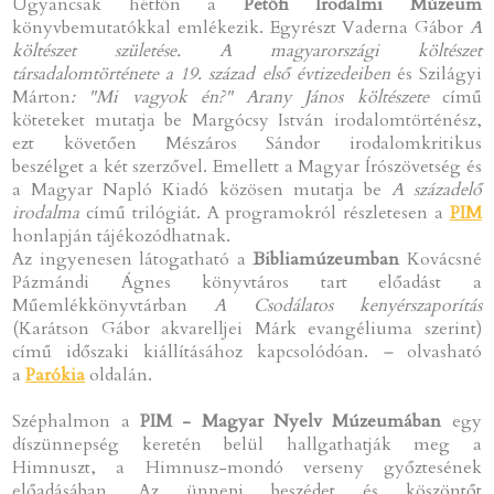
Ugyancsak hétfőn a
Petőfi Irodalmi Múzeum
könyvbemutatókkal emlékezik. Egyrészt Vaderna Gábor
A
költészet születése. A magyarországi költészet
társadalomtörténete a 19. század első évtizedeiben
és Szilágyi
Márton
: "Mi vagyok én?" Arany János költészete
című
köteteket mutatja be Margócsy István irodalomtörténész,
ezt követően Mészáros Sándor irodalomkritikus
beszélget a két szerzővel. Emellett a Magyar Írószövetség és
a Magyar Napló Kiadó közösen mutatja be
A századelő
irodalma
című trilógiát. A programokról részletesen a
PIM
honlapján tájékozódhatnak.
Az ingyenesen látogatható a
Bibliamúzeumban
Kovácsné
Pázmándi Ágnes könyvtáros tart előadást a
Műemlékkönyvtárban
A Csodálatos kenyérszaporítás
(Karátson Gábor akvarelljei Márk evangéliuma szerint)
című időszaki kiállításához kapcsolódóan.
–
olvasható
a
Parókia
oldalán.
Széphalmon a
PIM -
Magyar Nyelv Múzeumában
egy
díszünnepség keretén belül hallgathatják meg a
Himnuszt, a Himnusz-mondó verseny győztesének
előadásában. Az ünnepi beszédet és köszöntőt