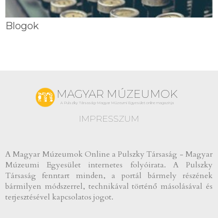
Blogok
MAGYAR MÚZEUMOK
A Pulszky Társaság-Magyar Múzeumi Egyesület online magazinja
IMPRESSZUM
A Magyar Múzeumok Online a Pulszky Társaság - Magyar
Múzeumi Egyesület internetes folyóirata. A Pulszky
Társaság fenntart minden, a portál bármely részének
bármilyen módszerrel, technikával történő másolásával és
terjesztésével kapcsolatos jogot.