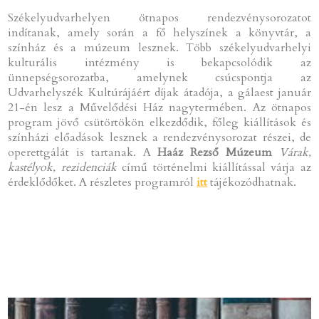
Székelyudvarhelyen ötnapos rendezvénysorozatot
indítanak, amely során a fő helyszínek a könyvtár, a
színház és a múzeum lesznek. Több székelyudvarhelyi
kulturális intézmény is bekapcsolódik az
ünnepségsorozatba, amelynek csúcspontja az
Udvarhelyszék Kultúrájáért díjak átadója, a gálaest január
21-én lesz a Művelődési Ház nagytermében. Az ötnapos
program jövő csütörtökön elkezdődik, főleg kiállítások és
színházi előadások lesznek a rendezvénysorozat részei, de
operettgálát is tartanak. A
Haáz Rezső Múzeum
Várak,
kastélyok, rezidenciák
című történelmi kiállítással várja az
érdeklődőket. A részletes programról
itt
tájékozódhatnak.