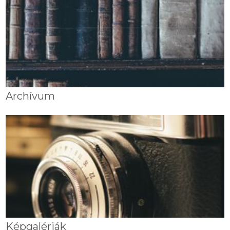
Archívum
Képgalériák