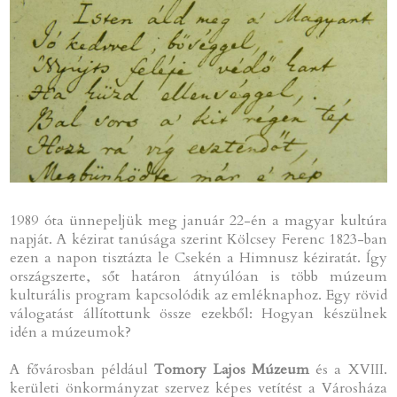
1989 óta ünnepeljük meg január 22-én a magyar kultúra
napját. A kézirat tanúsága szerint Kölcsey Ferenc 1823-ban
ezen a napon tisztázta le Csekén a Himnusz kéziratát. Így
országszerte, sőt határon átnyúlóan is több múzeum
kulturális program kapcsolódik az emléknaphoz. Egy rövid
válogatást állítottunk össze ezekből: Hogyan készülnek
idén a múzeumok?
A fővárosban például
Tomory Lajos Múzeum
és a XVIII.
kerületi önkormányzat szervez képes vetítést a Városháza