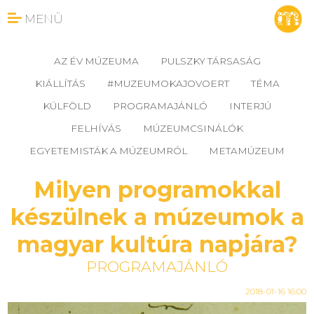
MENÜ
AZ ÉV MÚZEUMA
PULSZKY TÁRSASÁG
KIÁLLÍTÁS
#MUZEUMOKAJOVOERT
TÉMA
KÜLFÖLD
PROGRAMAJÁNLÓ
INTERJÚ
FELHÍVÁS
MÚZEUMCSINÁLÓK
EGYETEMISTÁK A MÚZEUMRÓL
METAMÚZEUM
Milyen programokkal
készülnek a múzeumok a
magyar kultúra napjára?
PROGRAMAJÁNLÓ
2018-01-16 16:00