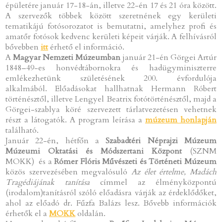
épületére január 17-18-án, illetve 22-én 17 és 21 óra között.
A szervezők többek között szeretnének egy kerületi
tematikájú fotósorozatot is bemutatni, amelyhez profi és
amatőr fotósok kedvenc kerületi képeit várják. A felhívásról
bővebben
itt
érhető el információ.
A
Magyar Nemzeti Múzeumban
január 21-én Görgei Artúr
1848–49-es honvédtábornokra és hadügyminiszterre
emlékezhetünk születésének 200. évfordulója
alkalmából. Előadásokat hallhatnak Hermann Róbert
történésztől, illetve Lengyel Beatrix fotótörténésztől, majd a
Görgei-szablya köré szervezett tárlatvezetésen vehetnek
részt a látogatók. A program leírása a
múzeum honlapján
található.
Január 22-én, hétfőn a
Szabadtéri Néprajzi Múzeum
Múzeumi Oktatási és Módszertani Központ
(SZNM
MOKK) és a
Rómer Flóris Művészeti és Történeti Múzeum
közös szervezésében megvalósuló
Az élet értelme, Madách
Tragédiájának tanítása
címmel az élményközpontú
(irodalom)tanításról szóló előadásra várják az érdeklődőket,
ahol az előadó dr. Fűzfa Balázs lesz. Bővebb információk
érhetők el a
MOKK
oldalán.