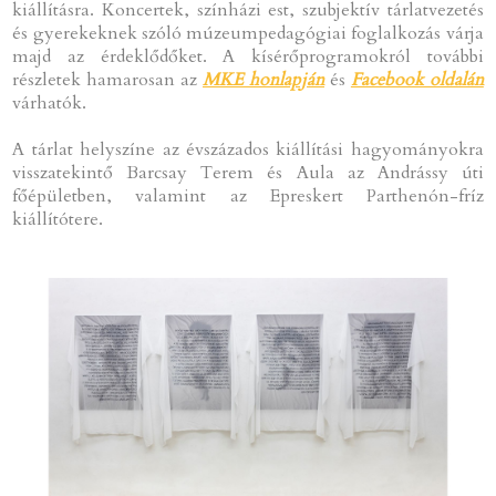
kiállításra. Koncertek, színházi est, szubjektív tárlatvezetés
és gyerekeknek szóló múzeumpedagógiai foglalkozás várja
majd az érdeklődőket. A kísérőprogramokról további
részletek hamarosan az
MKE honlapján
és
Facebook oldalán
várhatók.
A tárlat helyszíne az évszázados kiállítási hagyományokra
visszatekintő Barcsay Terem és Aula az Andrássy úti
főépületben, valamint az Epreskert Parthenón-fríz
kiállítótere.