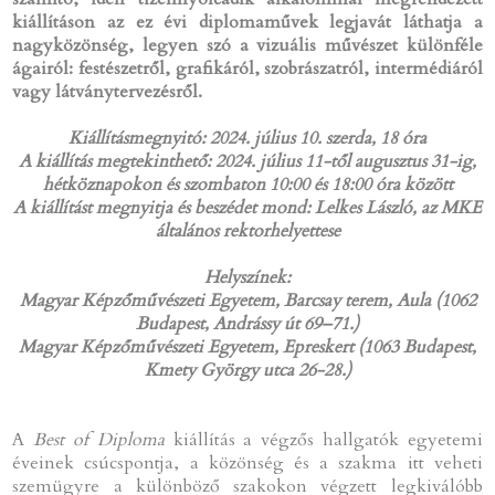
kiállításon az ez évi diplomaművek legjavát láthatja a
nagyközönség, legyen szó a vizuális művészet különféle
ágairól: festészetről, grafikáról, szobrászatról, intermédiáról
vagy látványtervezésről.
Kiállításmegnyitó: 2024. július 10. szerda, 18 óra
A kiállítás megtekinthető: 2024. július 11-től augusztus 31-ig,
hétköznapokon és szombaton 10:00 és 18:00 óra között
A kiállítást megnyitja és beszédet mond: Lelkes László, az MKE
általános rektorhelyettese
Helyszínek:
Magyar Képzőművészeti Egyetem, Barcsay terem, Aula (1062
Budapest, Andrássy út 69–71.)
Magyar Képzőművészeti Egyetem, Epreskert (1063 Budapest,
Kmety György utca 26-28.)
A
Best of Diploma
kiállítás a végzős hallgatók egyetemi
éveinek csúcspontja, a közönség és a szakma itt veheti
szemügyre a különböző szakokon végzett legkiválóbb