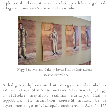
diplomázók alkotásait, továbbá első lépés lehet a galériák
világa és a nemzetközi bemutatkozás felé.
Nagy Sára Miriam: Örkény István Pisti a vérzivatarban
Látványtervező BA
A hallgatók diplomamunkáit az egyetem oktatóiból és
külső szakértőkből álló zsűri értékeli. A kiállítás célja, hogy
a védésekre meghívott szakmai zsűritagok által a
legjobbnak ítélt munkákon keresztül mutassa be az
egyetemen folyó művészképzés eredményeit. Az idén 177