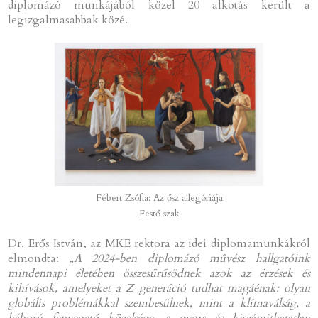
diplomázó munkájából közel 20 alkotás került a
legizgalmasabbak közé.
Fébert Zsófia: Az ősz allegóriája
Festő szak
Dr. Erős István, az MKE rektora az idei diplomamunkákról
elmondta:
„A 2024-ben diplomázó művész hallgatóink
mindennapi életében összesűrűsödnek azok az érzések és
kihívások, amelyeket a Z generáció tudhat magáénak: olyan
globális problémákkal szembesülnek, mint a klímaválság, a