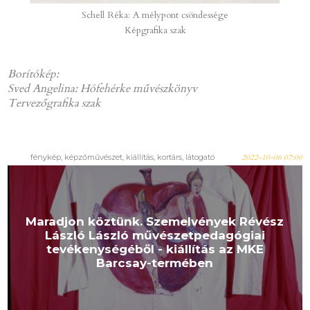
Schell Réka: A mélypont csöndessége
Képgrafika szak
Borítókép:
Sved Angelina: Hófehérke művészkönyv
Tervezőgrafika szak
fénykép, képzőművészet, kiállítás, kortárs, látogató
2022-10-06 07:00
Maradjon köztünk. Szemelvények Révész
László László művészetpedagógiai
tevékenységéből - kiállítás az MKE
Barcsay-termében