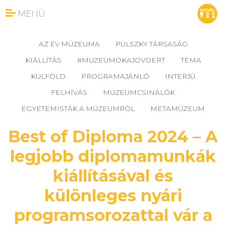
MENÜ
AZ ÉV MÚZEUMA
PULSZKY TÁRSASÁG
KIÁLLÍTÁS
#MUZEUMOKAJOVOERT
TÉMA
KÜLFÖLD
PROGRAMAJÁNLÓ
INTERJÚ
FELHÍVÁS
MÚZEUMCSINÁLÓK
EGYETEMISTÁK A MÚZEUMRÓL
METAMÚZEUM
Best of Diploma 2024 – A
legjobb diplomamunkák
kiállításával és
különleges nyári
programsorozattal vár a