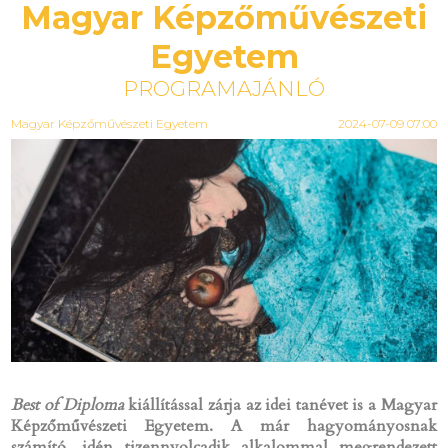
Magyar Képzőművészeti
Egyetem
PROGRAMAJÁNLÓ
Magyar Képzőművészeti Egyetem
2024-07-09 07:00
Best of Diploma
kiállítással zárja az idei tanévet is a Magyar
Képzőművészeti Egyetem. A már hagyományosnak
számító, idén tizennyolcadik alkalommal megrendezett