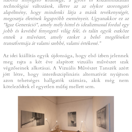
háború fenyegető közelsége, a gyors és kiszámíthatatlan
technológiai változások, illetve az az olykor szorongató
alapélmény, hogy mindenki látja a másik tevékenységét,
megosztja életének legapróbb eseményeit. Ugyanakkor ez az
"Igaz Generáció", amely mély hittel és idealizmussal fordul egy
jobb és kevésbé fenyegető világ felé, és talán egyik eszköze
ennek a művészet, amely ezeket a belső megéléseket
transzformája át valami szebbé, valami értékessé.”
Az idei kiállítás egyik újdonsága, hogy első ízben jelennek
meg rajta a két éve alapított vizuális művészet szak
végzőseinek alkotásai. A Vizuális Művészet Tanszék azért
jött létre, hogy interdiszciplináris alternatívát nyújtson
azon tehetséges hallgatók számára, akik még nem
köteleződtek el egyetlen műfaj mellett sem.