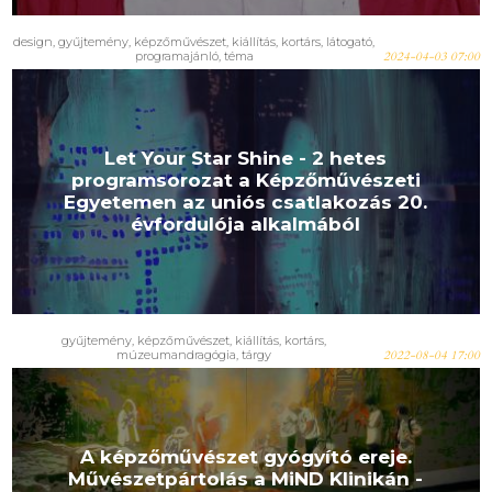
design, gyűjtemény, képzőművészet, kiállítás, kortárs, látogató,
programajánló, téma
2024-04-03 07:00
Let Your Star Shine - 2 hetes
programsorozat a Képzőművészeti
Egyetemen az uniós csatlakozás 20.
évfordulója alkalmából
gyűjtemény, képzőművészet, kiállítás, kortárs,
múzeumandragógia, tárgy
2022-08-04 17:00
A képzőművészet gyógyító ereje.
Művészetpártolás a MiND Klinikán -