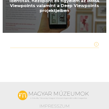
Identitás, nézőpont és figyelem az IMMA
Viewpoints valamint a Deep Viewpoints
projektjeiben
1
MAGYAR MÚZEUMOK
A Pulszky Társaság-Magyar Múzeumi Egyesület online magazinja
IMPRESSZUM