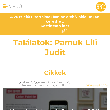
MENÜ
A 2017 előtti tartalmakban az archív oldalunkon
kereshet.
Kattintson ide!
Találatok: Pamuk Lili
Judit
Cikkek
digitalizáció
,
Egyetemisták a múzeumról
,
#muzeumozzaszobadbol
,
virtuális
2026-06-03 07:00