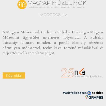
MAGYAR MÚZEUMOK
A Pulszky Társaság-Magyar Múzeumi Egyesület online magazinja
IMPRESSZUM
A Magyar Múzeumok Online a Pulszky Társaság - Magyar
Múzeumi Egyesület internetes folyóirata. A Pulszky
Társaság fenntart minden, a portál bármely részének
bármilyen módszerrel, technikával történő másolásával és
terjesztésével kapcsolatos jogot.
Webfejlesztés