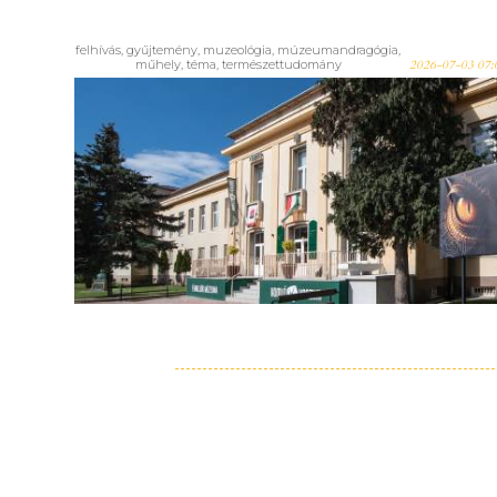
felhívás
,
gyűjtemény
,
muzeológia
,
múzeumandragógia
,
műhely
,
téma
,
természettudomány
2026-07-03 07:
Természettudományos
Muzeológusok 43. Országos
Találkozója – 2026. szeptember
17-19., Komló