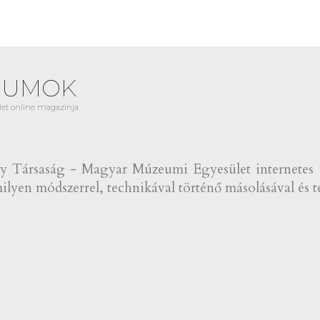
EUMOK
et online magazinja
Társaság - Magyar Múzeumi Egyesület internetes fol
lyen módszerrel, technikával történő másolásával és te