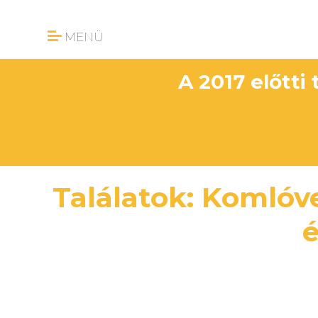
MENÜ
A 2017 előtti
Találatok: Komlóv
é