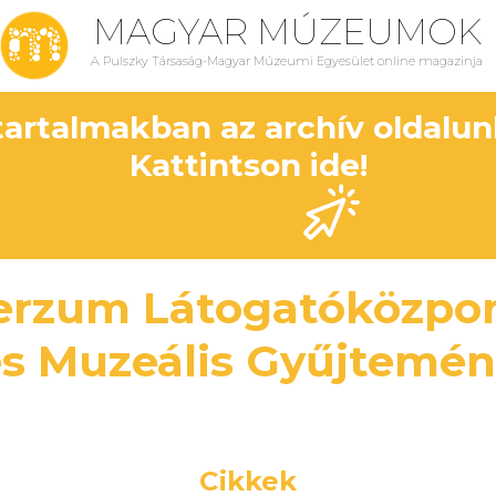
MAGYAR MÚZEUMOK
A Pulszky Társaság-Magyar Múzeumi Egyesület online magazinja
 tartalmakban az archív oldalu
Kattintson ide!
erzum Látogatóközpon
s Muzeális Gyűjtemé
Cikkek