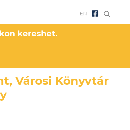
EN
nkon kereshet.
t, Városi Könyvtár
ny